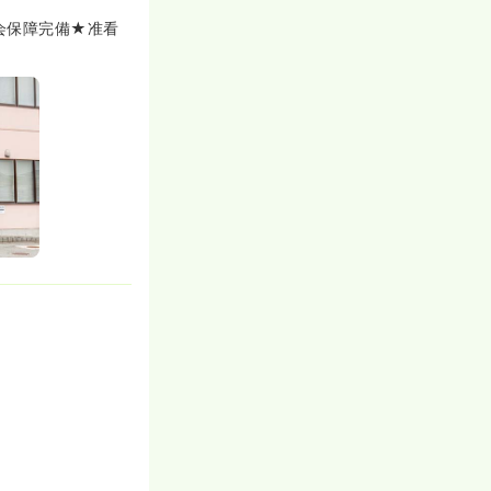
調症・うつ病ア
人工透析）を有
会保障完備★准看
にし、透析が安
な看護サポート
回数を多めに希
将来的に夜勤を
生活スタイルに
しゃる看護学生
師取得に向けて