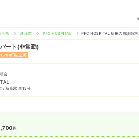
山形県
新庄市
PFC HOSPITAL
PFC HOSPITAL 病棟の看護師
 パート(非常勤)
1,700円以上可
明会
ITAL
 / 新庄駅 車13分
1,700
円