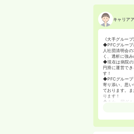
キャリア
《大手グループ
◆PFCグルー
人社団清明会の
く、透析に強み
◆現在は病院の
円滑に運営でき
す！
◆PFCグループ
寄り添い、思い
ております。ま
ります！
◆また、同グル
し、地域の医療
ます。また、医
事者として福祉
《精神科看護・