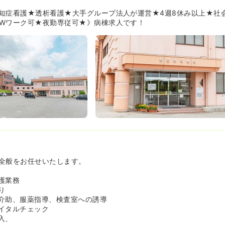
疾患の急性期の患者さん、重症者身体合併症のある患者さん、統合失
・認知症患者さん、精神疾患や認知症で身体合併（主に慢性腎不全・
知症看護★透析看護★大手グループ法人が運営★4週8休み以上★社
どが入院を行っております。そのため、透析センターとの連携を大切
Wワーク可★夜勤専従可★》病棟求人です！
続できる様に、合併症を持っていても最後まで自分らしくいられる様
す！
境が整っております★》
に合わせた働き方を選択することが可能でございます。例えば、夜勤
しては回数を多めでのご就労、お子様が現在小さく初めは日勤常勤で
就労、夜勤専従としてWワークを行いながらのご就労…等、その方の
洗濯頂くことが可能です！
の新卒採用も行っているため、資格取得に向けて活動をされていらっ
さんへもおすすめです。実際にシフトの調整等を行いながら、正看護
ながらご勤務を頂いている看護師様もいらっしゃいます！
全般をお任せいたします。
護業務
り
介助、服薬指導、検査室への誘導
イタルチェック
入、