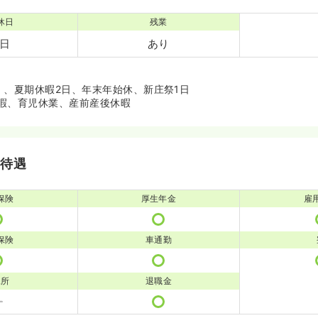
休日
残業
2日
あり
）、夏期休暇2日、年末年始休、新庄祭1日
暇、育児休業、産前産後休暇
・待遇
保険
厚生年金
雇
保険
車通勤
児所
退職金