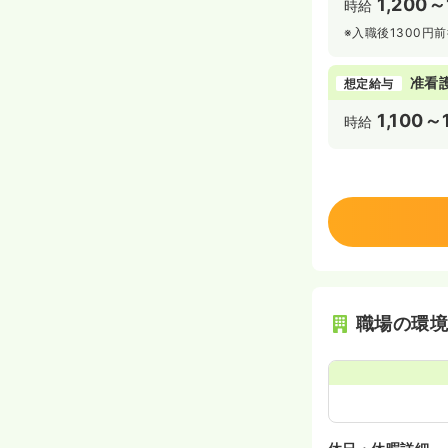
1,200～
時給
※入職後1300
准看
想定給与
1,100～
時給
職場の環