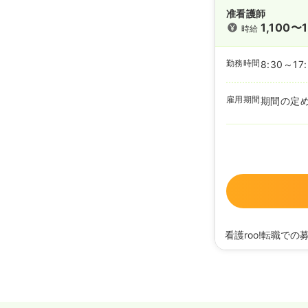
准看護師
1,100〜1
時給
勤務時間
8:30～17
雇用期間
期間の定
看護roo!転職での
2021/06/10
正・准
2020/11/19
正・准看