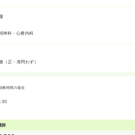
目
精神科・心療内科
者（正・准問わず）
勤務時間の場合
:30
護師