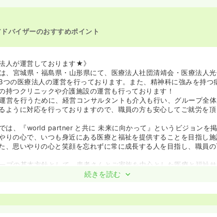
アドバイザーのおすすめポイント
法人が運営しております★》
プは、宮城県・福島県・山形県にて、医療法人社団清靖会・医療法人光
3つの医療法人の運営を行っております。また、精神科に強みを持つ
の持つクリニックや介護施設の運営も行っております！
運営を行うために、経営コンサルタントも介入も行い、グループ全体
るように対応を行っておりますので、職員の方も安心してご就労を頂
では、『world partner と共に 未来に向かって』というビジョン
やりの心で、いつも身近にある医療と福祉を提供することを目指し施
た、思いやりの心と笑顔を忘れずに常に成長する人を目指し、職員の
ープの基本方針として、患者さんとご家族を中心とした医療と福祉サ
・介護・福祉・関係機関と連携し、地域医療や福祉を支援することを
続きを読む
療や福祉の質を高め、適切な医療と福祉を提供するため、人材育成に
従事者としての自覚と誇りを持ち、働き甲斐のある施設づくりを目指
透析看護を学びたい看護師様大歓迎です★》