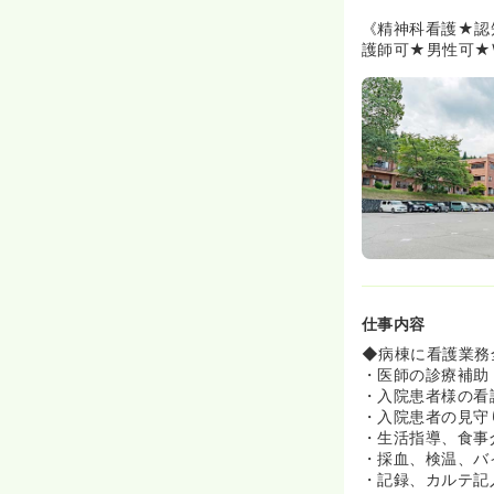
◆同院では精神
ルコール依存症
《精神科看護★認
する患者さんな
護師可★男性可★
全に安心して継
を行っておりま
《働きやすい環
◆スタッフの方
望される方に対
行う条件でのご
合わせ働き方を
◆看護学校から
の社会人ナース
勉学と両立をし
仕事内容
◆病棟に看護業務
・医師の診療補助
・入院患者様の看
・入院患者の見守
・生活指導、食事
・採血、検温、バ
・記録、カルテ記