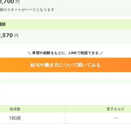
1,700
円
円前後のスタートがベースとなります
護師
1,570
円
希望や経験をもとに、LINEで相談できる
給与や働き方について聞いてみる
境
病床数
電子カルテ
180床