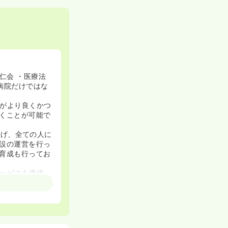
仁会 ・医療法
病院だけではな
がより良くかつ
くことが可能で
を掲げ、全ての人に
設の運営を行っ
育成も行ってお
ービスを提供
大切にしており
取組み、医療従
しております！