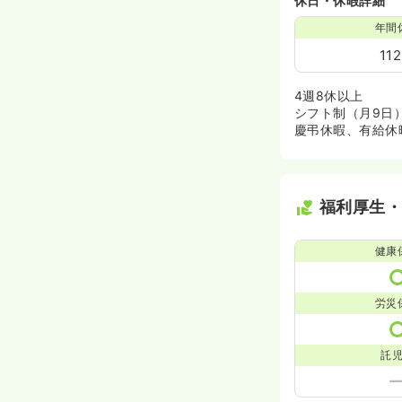
休日・休暇詳細
年間
11
4週8休以上
シフト制（月9日
慶弔休暇、有給休
福利厚生
健康
労災
託