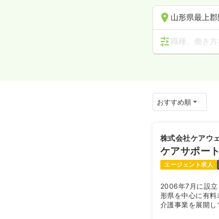
山形県最上郡
職種、働き方
株式会社ケアウ
ケアサポート
エージェント求人
2006年7月に
形県を中心に有料
介護事業を展開し
ーム（住宅型）で