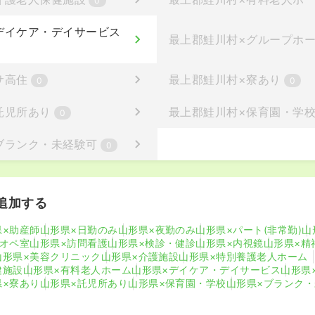
0
デイケア・デイサービス
最上郡鮭川村
×
グループホ
サ高住
最上郡鮭川村
×
寮あり
0
0
託児所あり
最上郡鮭川村
×
保育園・学
0
ブランク・未経験可
0
追加する
県×助産師
山形県×日勤のみ
山形県×夜勤のみ
山形県×パート(非常勤)
山
×オペ室
山形県×訪問看護
山形県×検診・健診
山形県×内視鏡
山形県×精
山形県×美容クリニック
山形県×介護施設
山形県×特別養護老人ホーム
健施設
山形県×有料老人ホーム
山形県×デイケア・デイサービス
山形県
県×寮あり
山形県×託児所あり
山形県×保育園・学校
山形県×ブランク