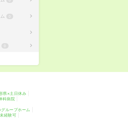
0
ーム
0
校
0
形県×土日休み
神科病院
×グループホーム
・未経験可