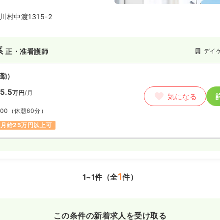
村中渡1315-2
系
デイ
正・准看護師
勤）
5.5
万円
/月
気になる
:00
（休憩60分）
月給25万円以上可
1
1~1件（全
件）
この条件の新着求人を受け取る