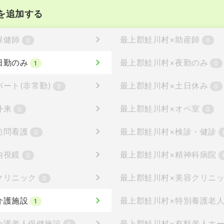
を追加する
保健師
最上郡鮭川村
×
助産師
0
0
日勤のみ
最上郡鮭川村
×
夜勤のみ
1
0
パート(非常勤)
最上郡鮭川村
×
土日休み
0
0
外来
最上郡鮭川村
×
オペ室
0
0
訪問看護
最上郡鮭川村
×
検診・健診
0
内視鏡
最上郡鮭川村
×
精神科病院
0
クリニック
最上郡鮭川村
×
美容クリニ
0
介護施設
最上郡鮭川村
×
特別養護老
1
介護老人保健施設
最上郡鮭川村
×
有料老人ホ