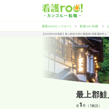
看護roo![カンゴルー]
看護roo! 転職
【2026年6月最新】最上郡鮭川村の看護師/准看護師求人
最上郡鮭
1
全
件（1施設）