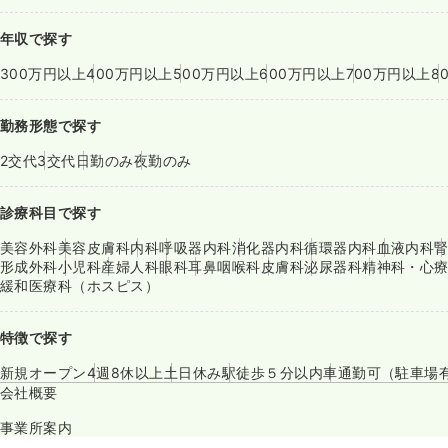
年収で探す
300万円以上
400万円以上
500万円以上
600万円以上
700万円以上
8
勤務形態で探す
2交代
3交代
日勤のみ
夜勤のみ
診療科目で探す
美容外科
美容皮膚科
内科
呼吸器内科
消化器内科
循環器内科
血液内科
形成外科
小児科
産婦人科
眼科
耳鼻咽喉科
皮膚科
泌尿器科
精神科・心
緩和医療科（ホスピス）
特徴で探す
新規オープン
4週8休以上
土日休み
駅徒歩５分以内
車通勤可（駐車場
会社概要
事業所案内