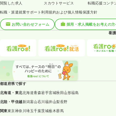
閲覧した求人
スカウトサービス
転職応援コンテ
転職・派遣就業サポート利用規約および個人情報保護方針
お問い合わせフォーム
採用・求人掲載をお考えの方
看護
都道府県で探す
北海道・東北
北海道
青森
岩手
宮城
秋田
山形
福島
北陸・甲信越
新潟
富山
石川
福井
山梨
長野
関東
東京
神奈川
埼玉
千葉
茨城
栃木
群馬