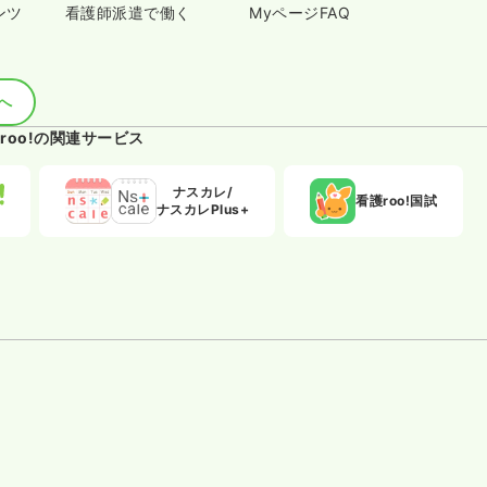
ンツ
看護師派遣で働く
MyページFAQ
へ
roo!の関連サービス
ナスカレ/
看護roo!国試
ナスカレPlus+