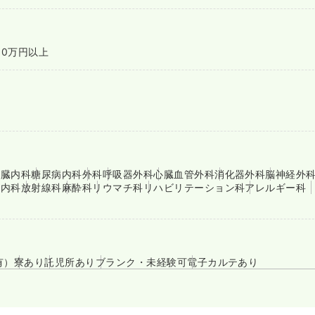
00万円以上
腎臓内科
糖尿病内科
外科
呼吸器外科
心臓血管外科
消化器外科
脳神経外
療内科
放射線科
麻酔科
リウマチ科
リハビリテーション科
アレルギー科
有）
寮あり
託児所あり
ブランク・未経験可
電子カルテあり