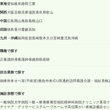
東海
愛知
岐阜
静岡
三重
関西
大阪
京都
兵庫
滋賀
奈良
和歌山
中国
広島
岡山
鳥取
島根
山口
四国
徳島
香川
愛媛
高知
九州・沖縄
福岡
佐賀
長崎
熊本
大分
宮崎
鹿児島
沖縄
職種で探す
正看護師
准看護師
保健師
助産師
担当業務で探す
病棟
外来
オペ室(手術室)
救急外来
ICU系
透析
訪問看護
介護・福祉系
検
施設形態で探す
一般病院
大学病院
一般＋療養
療養型病院
精神科病院
クリニック
美容
デイケア・デイサービス
グループホーム
サ高住
障がい者施設
健診セ