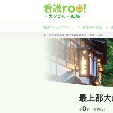
看護roo![カンゴルー]
看護roo! 転職
最上郡大蔵村の看護師/准看護師求人・転職・給料
最上郡大
0
全
件（0施設）