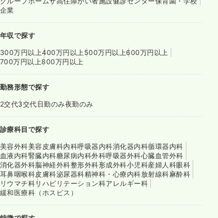
グループホーム
サ高住
障がい者施設
健診センター
保育園・学校
企業
年収で探す
300万円以上
400万円以上
500万円以上
600万円以上
700万円以上
800万円以上
勤務形態で探す
2交代
3交代
日勤のみ
夜勤のみ
診療科目で探す
美容外科
美容皮膚科
内科
呼吸器内科
消化器内科
循環器内科
血液内科
腎臓内科
糖尿病内科
外科
呼吸器外科
心臓血管外科
消化器外科
脳神経外科
整形外科
形成外科
小児科
産婦人科
眼科
耳鼻咽喉科
皮膚科
泌尿器科
精神科・心療内科
放射線科
麻酔科
リウマチ科
リハビリテーション科
アレルギー科
緩和医療科（ホスピス）
特徴で探す