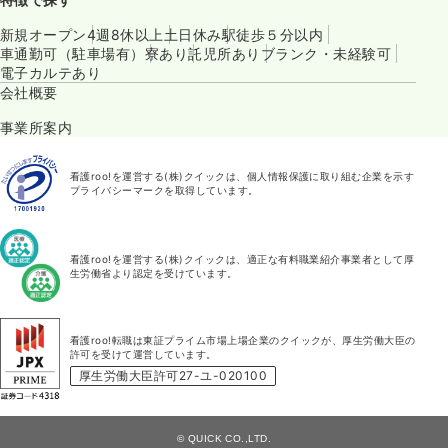
新規オープン
4週8休以上
土日休み
駅徒歩５分以内
車通勤可（駐車場有）
寮あり
託児所あり
ブランク・未経験可
電子カルテあり
会社概要
事業所案内
看護roo!を運営する(株)クイックは、個人情報保護に取り組む企業を示す
プライバシーマークを取得しています。
看護roo!を運営する(株)クイックは、適正な有料職業紹介事業者として厚
生労働省より認定を受けています。
看護roo!転職は東証プライム市場上場企業のクイックが、厚生労働大臣の
許可を受けて運営しています。
厚生労働大臣許可27-ユ-020100
© QUICK CO.,LTD.