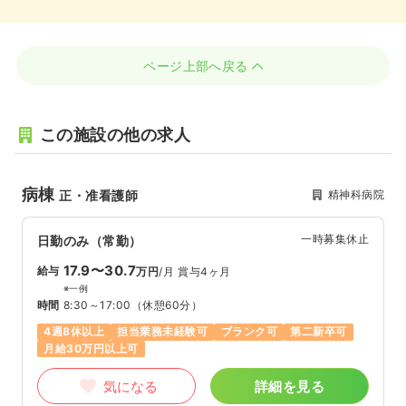
ページ上部へ戻る
この施設の他の求人
病棟
精神科病院
正・准看護師
一時募集休止
日勤のみ（常勤）
17.9〜30.7
給与
万円
/月
賞与4ヶ月
※一例
時間
8:30～17:00
（休憩60分）
4週8休以上
担当業務未経験可
ブランク可
第二新卒可
月給30万円以上可
気になる
詳細を見る