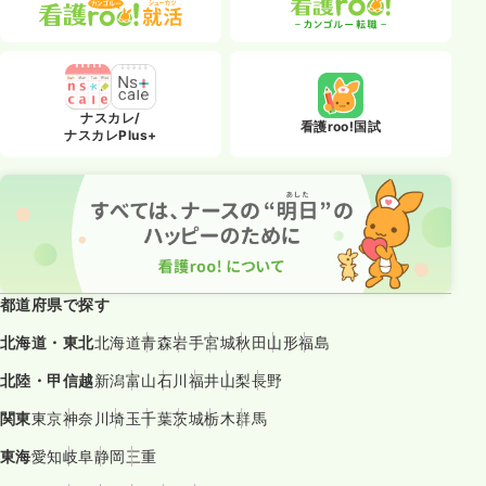
ナスカレ/
看護roo!国試
ナスカレPlus+
都道府県で探す
北海道・東北
北海道
青森
岩手
宮城
秋田
山形
福島
北陸・甲信越
新潟
富山
石川
福井
山梨
長野
関東
東京
神奈川
埼玉
千葉
茨城
栃木
群馬
東海
愛知
岐阜
静岡
三重