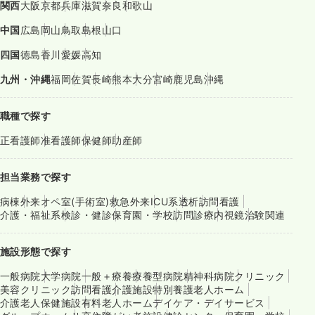
関西
大阪
京都
兵庫
滋賀
奈良
和歌山
中国
広島
岡山
鳥取
島根
山口
四国
徳島
香川
愛媛
高知
九州・沖縄
福岡
佐賀
長崎
熊本
大分
宮崎
鹿児島
沖縄
職種で探す
正看護師
准看護師
保健師
助産師
担当業務で探す
病棟
外来
オペ室(手術室)
救急外来
ICU系
透析
訪問看護
介護・福祉系
検診・健診
保育園・学校
訪問診療
内視鏡
治験関連
施設形態で探す
一般病院
大学病院
一般＋療養
療養型病院
精神科病院
クリニック
美容クリニック
訪問看護
介護施設
特別養護老人ホーム
介護老人保健施設
有料老人ホーム
デイケア・デイサービス