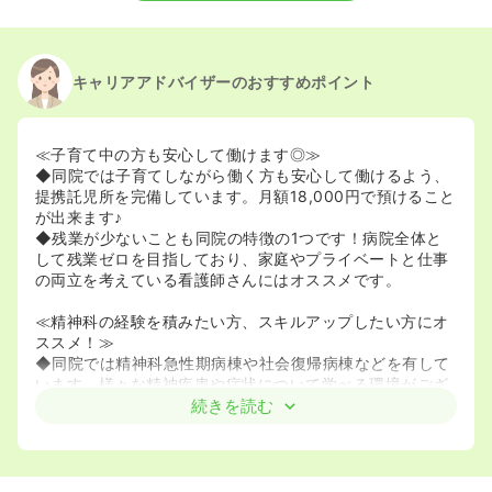
キャリアアドバイザーのおすすめポイント
≪子育て中の方も安心して働けます◎≫
◆同院では子育てしながら働く方も安心して働けるよう、
提携託児所を完備しています。月額18,000円で預けること
が出来ます♪
◆残業が少ないことも同院の特徴の1つです！病院全体と
して残業ゼロを目指しており、家庭やプライベートと仕事
の両立を考えている看護師さんにはオススメです。
≪精神科の経験を積みたい方、スキルアップしたい方にオ
ススメ！≫
◆同院では精神科急性期病棟や社会復帰病棟などを有して
います。様々な精神疾患や症状について学べる環境がござ
います。また、配属希望のある方もご相談ください。
続きを読む
◆精神科看護が未経験の方もご応募可能です。初めてだけ
ど不安がある、精神科病院についてもう少し知りた
い・・、と思う方は面接の前に病院見学も可能ですのでご
安心ください♪