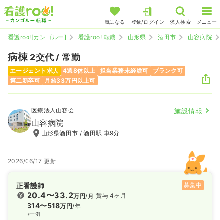
気になる
登録/ログイン
求人検索
メニュー
看護roo![カンゴルー]
看護roo! 転職
山形県
酒田市
山容病院
病棟
2交代 / 常勤
エージェント求人
4週8休以上
担当業務未経験可
ブランク可
第二新卒可
月給33万円以上可
医療法人山容会
施設情報
山容病院
山形県酒田市 / 酒田駅 車9分
2026/06/17 更新
正看護師
募集中
20.4〜33.2
賞与 4ヶ月
万円
/月
314〜518
万円
/年
※一例