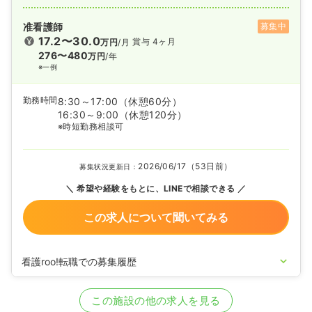
准看護師
募集中
17.2〜30.0
賞与 4ヶ月
万円
/月
276〜480
万円
/年
※一例
勤務時間
8:30～17:00
（休憩60分）
16:30～9:00
（休憩120分）
※時短勤務相談可
2026/06/17（53日前）
募集状況更新日：
希望や経験をもとに、LINEで相談できる
この求人について聞いてみる
看護roo!転職での募集履歴
2020/09/17
正・准看護師を募集中
この施設の他の求人を見る