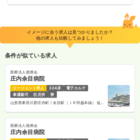
イメージに合う求人は見つかりましたか？
他の求人も比較してみましょう！
条件が似ている求人
医療法人徳洲会
庄内余目病院
エージェント求人
324床
電子カルテ
車通勤可
託児所
寮
山形県東田川郡庄内町
/ 余目駅（ＪＲ羽越本線） 徒歩
21分
医療法人徳洲会
庄内余目病院