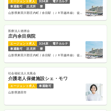
エージェント求人
324床
電子カルテ
車通勤可
託児所
寮
山形県東田川郡庄内町
/ 余目駅（ＪＲ羽越本線） 徒歩
21分
医療法人徳洲会
庄内余目病院
エージェント求人
324床
電子カルテ
車通勤可
託児所
寮
山形県東田川郡庄内町
/ 余目駅（ＪＲ羽越本線） 徒歩
21分
社会福祉法人光風会
介護老人保健施設シェ・モワ
エージェント求人
車通勤可
山形県酒田市