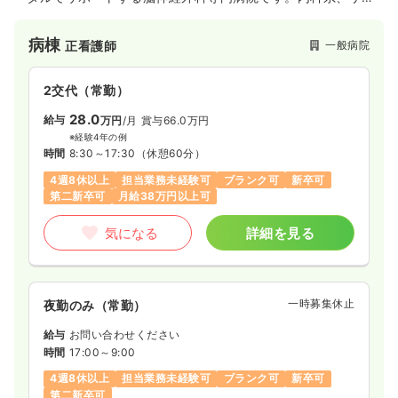
ビリテーションなど幅広く医療を提供して地域貢献に取り組ん
でいる病院です。
病棟
一般病院
正看護師
2交代（常勤）
28.0
給与
万円
/月
賞与66.0万円
※経験4年の例
時間
8:30～17:30
（休憩60分）
4週8休以上
担当業務未経験可
ブランク可
新卒可
第二新卒可
月給38万円以上可
気になる
詳細を見る
一時募集休止
夜勤のみ（常勤）
給与
お問い合わせください
時間
17:00～9:00
4週8休以上
担当業務未経験可
ブランク可
新卒可
第二新卒可