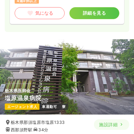
4週8休以上
27.8
給与
万円
/月
賞与80.1万円
気になる
詳細を見る
※経験5年の例
時間
8:30～17:30
4週8休以上
ブランク可
第二新卒可
月給29万円以上可
気になる
詳細を見る
一時募集休止
日勤のみ（パート）
給与
お問い合わせください
時間
8:30～17:30
栃木県医師会
ブランク可
第二新卒可
塩原温泉病院
気になる
詳細を見る
エージェント求人
車通勤可
寮
栃木県那須塩原市塩原1333
施設詳細
救急外来
一般＋療養
正看護師
西那須野駅
34分