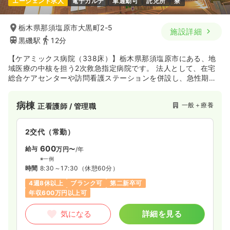
エージェント求人
電子カルテ
車通勤可
託児所
寮
栃木県那須塩原市大黒町2-5
施設詳細
黒磯駅
12分
【ケアミックス病院（338床）】栃木県那須塩原市にある、地
域医療の中核を担う2次救急指定病院です。 法人として、在宅
総合ケアセンターや訪問看護ステーションを併設し、急性期か
ら在宅復帰まで一貫した看護を提供しています。 消化器、循環
器、脳神経外科等の救急・急性期医療に加え、一次脳卒中セン
病棟
一般＋療養
正看護師 / 管理職
ターや透析センターも備え、専門性の高い治療を行っていま
す。
2交代（常勤）
600
給与
万円〜
/年
※一例
時間
8:30～17:30
（休憩60分）
4週8休以上
ブランク可
第二新卒可
年収600万円以上可
気になる
詳細を見る