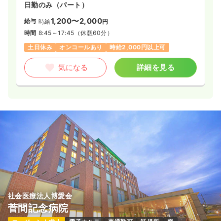
日勤のみ（パート）
1,200〜2,000
給与
時給
円
時間
8:45～17:45
（休憩60分）
土日休み
オンコールあり
時給2,000円以上可
気になる
詳細を見る
社会医療法人博愛会
菅間記念病院