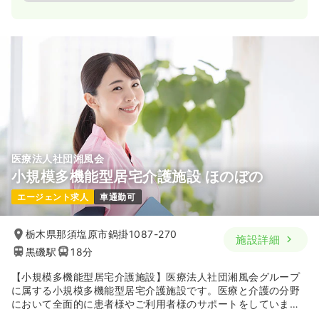
医療法人社団湘風会
小規模多機能型居宅介護施設 ほのぼの
エージェント求人
車通勤可
栃木県那須塩原市鍋掛1087-270
施設詳細
黒磯駅
18分
【小規模多機能型居宅介護施設】医療法人社団湘風会グループ
に属する小規模多機能型居宅介護施設です。医療と介護の分野
において全面的に患者様やご利用者様のサポートをしていま
す。生きる喜びをみんなで分かち合い、「寄り添う介護」をモ