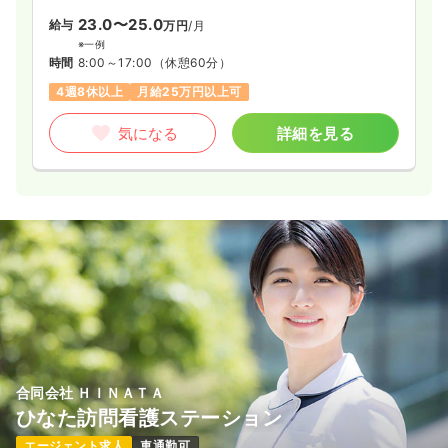
23.0〜25.0
給与
万円
/月
※一例
時間
8:00～17:00
（休憩60分）
4週8休以上
月給25万円以上可
気になる
詳細を見る
合同会社 ＨＩＮＡＴＡ
ひなた訪問看護ステーション
エージェント求人
車通勤可