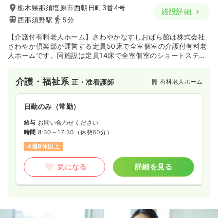
栃木県那須塩原市西朝日町3番4号
気になる
詳細を見る
施設詳細
西那須野駅
5分
【介護付有料老人ホーム】さわやかなすしおばら館は株式会社
さわやか倶楽部が運営する定員50床で全室個室の介護付有料老
一時募集休止
日勤のみ（パート）
人ホームです。同施設は定員14床で全室個室のショートステイ
給与
お問い合わせください
も併設しており、利用者のニーズにあわせてご入居できます。
尚、地域の方々とのふれあいを重視しており、施設イベントを
時間
8:30～17:30
介護・福祉系
有料老人ホーム
正・准看護師
含めた様々な行事を開催しています。職員も入居者様もにぎや
ブランク可
第二新卒可
かで明るい雰囲気のなか最適なサービスを提供しています。
日勤のみ（常勤）
気になる
詳細を見る
給与
お問い合わせください
時間
8:30～17:30
（休憩60分）
訪問看護
一般＋療養
正看護師
4週8休以上
一時募集休止
日勤のみ（常勤）
気になる
詳細を見る
23.4
給与
万円〜
/月
賞与80.1万円
※経験5年の例
時間
8:30～17:30
4週8休以上
ブランク可
第二新卒可