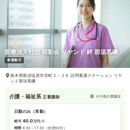
月給23万円以上可
気になる
詳細を見る
一時募集休止
日勤のみ（パート）
給与
お問い合わせください
医療法人社団 萌彰会 リヤンド 絆 那須黒磯
時間
8:30～17:30
車通勤可
ブランク可
第二新卒可
気になる
詳細を見る
栃木県那須塩原市宮町２－２６ 訪問看護ステーション リヤ
ンド那須黒磯
ICU系
一般＋療養
正看護師
介護・福祉系
その他介護施設
正看護師
一時募集休止
日勤のみ（常勤）
日勤のみ（常勤）
23.4
給与
万円
/月
賞与80.1万円
40.0
給与
万円
/月
※経験5年の例
時間
8:30～17:30
（休憩60分）
時間
8:30～17:30