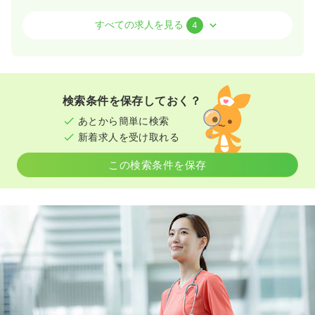
介護・福祉系
サ高住
正・准看護師
すべての求人を見る
4
一時募集休止
日勤のみ（常勤）
22.6〜30.8
給与
万円
/月
賞与2ヶ月
※一例
検索条件を保存しておく？
時間
8:30～17:30
（休憩60分）
あとから簡単に検索
4週8休以上
オンコールあり
担当業務未経験可
新着求人を受け取れる
ブランク可
第二新卒可
月給30万円以上可
この検索条件を保存
気になる
詳細を見る
一時募集休止
日勤のみ（パート）
1,300
給与
時給
円〜
時間
8:30～17:30
（休憩60分）
オンコールあり
担当業務未経験可
ブランク可
第二新卒可
時給1,300円以上可