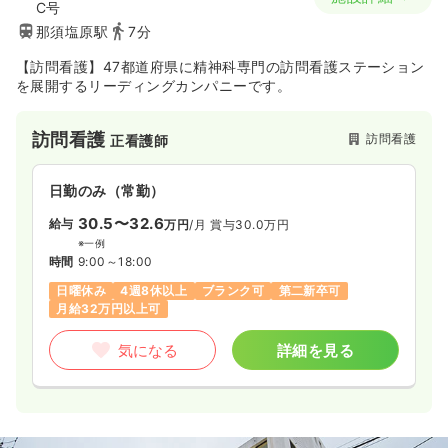
C号
那須塩原駅
7分
【訪問看護】47都道府県に精神科専門の訪問看護ステーション
を展開するリーディングカンパニーです。
訪問看護
訪問看護
正看護師
日勤のみ（常勤）
30.5〜32.6
給与
万円
/月
賞与30.0万円
※一例
時間
9:00～18:00
日曜休み
4週8休以上
ブランク可
第二新卒可
月給32万円以上可
気になる
詳細を見る