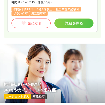
時間
8:45～17:15
（休憩60分）
年間休日122日
4週8休以上
担当業務未経験可
ブランク可
第二新卒可
一時募集休止
日勤のみ（パート）
給与
お問い合わせください
気になる
詳細を見る
時間
8:30～17:30
ブランク可
第二新卒可
気になる
詳細を見る
オペ室(手術室)
一般＋療養
正看護師
一時募集休止
日勤のみ（常勤）
23.4
給与
万円〜
/月
賞与3.7ヶ月
株式会社さわやか倶楽部
※経験5年の例
時間
8:30～17:30
さわやかなすしおばら館
4週8休以上
ブランク可
第二新卒可
エージェント求人
車通勤可
月給23万円以上可