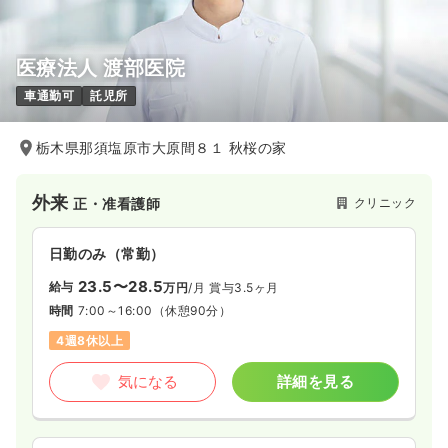
医療法人 渡部医院
車通勤可
託児所
栃木県那須塩原市大原間８１ 秋桜の家
外来
クリニック
正・准看護師
日勤のみ（常勤）
23.5〜28.5
給与
万円
/月
賞与3.5ヶ月
時間
7:00～16:00
（休憩90分）
4週8休以上
気になる
詳細を見る