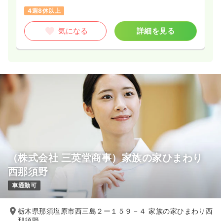
4週8休以上
4週8休以上
ブランク可
第二新卒可
月給24万円以上可
気になる
詳細を見る
気になる
詳細を見る
一時募集休止
2交代（常勤）
27.8
給与
万円
/月
賞与80.1万円
※経験5年の例
時間
8:30～17:30
（休憩60分）
4週8休以上
ブランク可
第二新卒可
月給29万円以上可
（株式会社 三英堂商事）家族の家ひまわり
気になる
詳細を見る
西那須野
車通勤可
一時募集休止
日勤のみ（パート）
栃木県那須塩原市西三島２ー１５９－４ 家族の家ひまわり西
給与
お問い合わせください
那須野