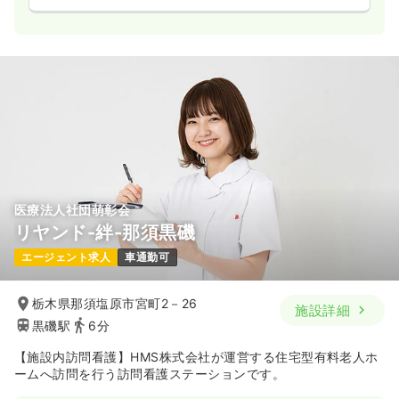
医療法人社団萌彰会
リヤンド-絆-那須黒磯
エージェント求人
車通勤可
栃木県那須塩原市宮町2－26
施設詳細
黒磯駅
6分
【施設内訪問看護】HMS株式会社が運営する住宅型有料老人ホ
ームへ訪問を行う訪問看護ステーションです。