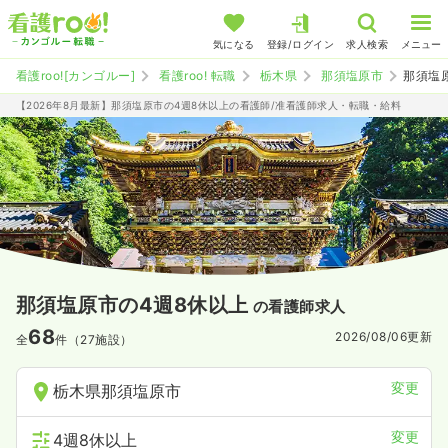
気になる
登録/ログイン
求人検索
メニュー
看護roo![カンゴルー]
看護roo! 転職
栃木県
那須塩原市
那須塩
【2026年8月最新】那須塩原市の4週8休以上の看護師/准看護師求人・転職・給料
那須塩原市の4週8休以上
の看護師求人
68
2026/08/06
更新
全
件（27施設）
変更
栃木県那須塩原市
変更
4週8休以上