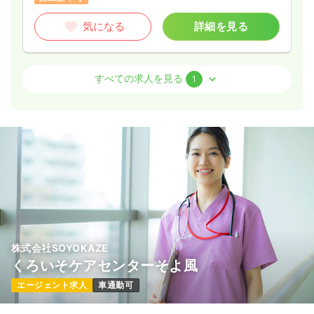
気になる
詳細を見る
訪問看護
一般病院
正看護師
すべての求人を見る
1
一時募集休止
日勤のみ（常勤）
24.0〜30.0
給与
万円
/月
賞与2ヶ月
※一例
時間
8:30～17:30
（休憩60分）
4週8休以上
オンコールあり
月給30万円以上可
気になる
詳細を見る
株式会社SOYOKAZE
くろいそケアセンターそよ風
エージェント求人
車通勤可