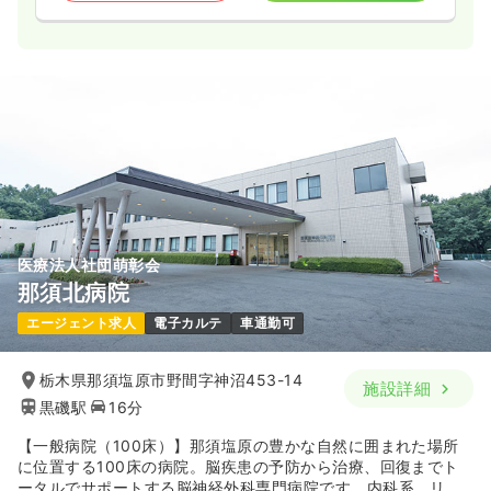
医療法人社団萌彰会
那須北病院
エージェント求人
電子カルテ
車通勤可
栃木県那須塩原市野間字神沼453-14
施設詳細
黒磯駅
16分
【一般病院（100床）】那須塩原の豊かな自然に囲まれた場所
に位置する100床の病院。脳疾患の予防から治療、回復までト
ータルでサポートする脳神経外科専門病院です。内科系、リハ