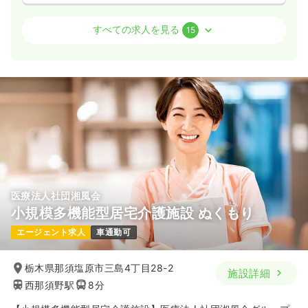
病棟
一般＋療養
助産師
すべての求人を見る
15
一時募集休止
日勤のみ（常勤）
20.5〜24.6
給与
万円
/月
賞与2回
※一例
時間
8:30～17:30
（休憩60分）
4週8休以上
ブランク可
第二新卒可
月給24万円以上可
気になる
詳細を見る
医療法人社団湘風会
小規模多機能型居宅介護施設 ぬくもり
一時募集休止
2交代（常勤）
エージェント求人
車通勤可
24.9〜29.0
給与
万円
/月
賞与2回
※一例
栃木県那須塩原市三島4丁目28-2
施設詳細
時間
8:30～17:30
（休憩60分）
西那須野駅
8分
4週8休以上
ブランク可
第二新卒可
月給29万円以上可