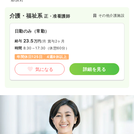
時間
8:30～17:30
ブランク可
第二新卒可
介護・福祉系
その他介護施設
正・准看護師
気になる
詳細を見る
日勤のみ（常勤）
23.5
給与
万円
/月
賞与2ヶ月
時間
8:30～17:30
（休憩60分）
年間休日125日
4週8休以上
気になる
詳細を見る