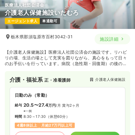
医療法人社団公済会
気になる
詳細を見る
介護老人保健施設いたむろ
エージェント求人
車通勤可
訪問看護
サ高住
正看護師 / 管理職
栃木県那須塩原市百村3042-31
施設詳細
一時募集休止
2交代（常勤）
40.0
給与
【介護老人保健施設】医療法人社団公済会の施設です。リハビ
万円〜
/月
リの場、生活の場として充実を図りながら、真心をもって日々
※一例
時間
8:30～17:30
（休憩60分）
のお手伝いを行っています。病院（急性期・回復期）の後の維
持期をご自宅へお帰りなる為の支援する「中間施設」として、
4週8休以上
オンコールあり
担当業務未経験可
理学療法士や言語聴覚士などの専門スタッフが、在宅復帰・生
ブランク可
月給40万円以上可
介護・福祉系
介護老人保健施設
正・准看護師
活維持の為のリハビリテーションを行っています。また、「安
全でおいしく楽しい食事を提供する」を目標に掲げ、毎月、四
気になる
詳細を見る
季折々の様々なお楽しみメニューやスペシャルメニューを提供
日勤のみ（常勤）
しています。入所者様の状態に合わせた食事形態と嗜好を考慮
し、各疾病に対応する療養食も提供しています。
20.5〜27.4
給与
万円
/月
賞与2ヶ月
その他
サ高住
正・准看護師
※一例
時間
8:30～17:30
（休憩60分）
一時募集休止
日勤のみ（常勤）
4週8休以上
月給27万円以上可