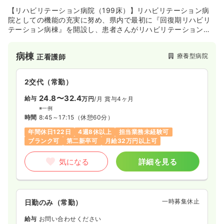
【リハビリテーション病院（199床）】リハビリテーション病
一時募集休止
日勤のみ（常勤）
院としての機能の充実に努め、県内で最初に『回復期リハビリ
テーション病棟』を開設し、患者さんがリハビリテーションに
23.4
給与
万円
/月
賞与80.1万円
専念できる体制を整えてまいりました。平成19年9月18日に病
※経験5年の例
院名称を「栃木県医師会塩原温泉病院」とし、新病院が開院い
時間
8:30～17:30
病棟
療養型病院
正看護師
たしました。また、財団法人日本医療機能評価機構認定病院で
4週8休以上
ブランク可
第二新卒可
ございます。
月給24万円以上可
2交代（常勤）
気になる
詳細を見る
24.8〜32.4
給与
万円
/月
賞与4ヶ月
※一例
時間
8:45～17:15
（休憩60分）
年間休日122日
4週8休以上
担当業務未経験可
一時募集休止
2交代（常勤）
ブランク可
第二新卒可
月給32万円以上可
27.8
給与
万円
/月
賞与80.1万円
気になる
詳細を見る
※経験5年の例
時間
8:30～17:30
（休憩60分）
4週8休以上
ブランク可
第二新卒可
月給29万円以上可
一時募集休止
日勤のみ（常勤）
気になる
詳細を見る
給与
お問い合わせください