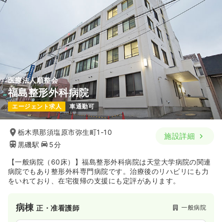
医療法人順整会
福島整形外科病院
エージェント求人
車通勤可
栃木県那須塩原市弥生町1-10
施設詳細
黒磯駅
5分
【一般病院（60床）】福島整形外科病院は天堂大学病院の関連
病院でもあり整形外科専門病院です。治療後のリハビリにも力
をいれており、在宅復帰の支援にも定評があります。
病棟
一般病院
正・准看護師