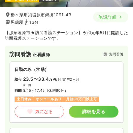
栃木県那須塩原市鍋掛1091-43
施設詳細
黒磯駅
13分
【那須塩原市★訪問看護ステーション】令和元年5月に開設した
訪問看護ステーションです。
訪問看護
訪問看護
正看護師
日勤のみ（常勤）
23.5〜33.4
給与
万円
/月
賞与2ヶ月
※一例
時間
8:45～17:45
（休憩60分）
土日休み
オンコールあり
月給33万円以上可
気になる
詳細を見る