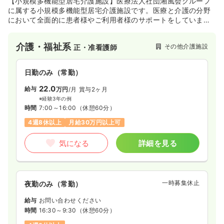
【小規模多機能型居宅介護施設】医療法人社団湘風会グループ
に属する小規模多機能型居宅介護施設です。医療と介護の分野
において全面的に患者様やご利用者様のサポートをしていま
気になる
詳細を見る
す。生きる喜びをみんなで分かち合い、「寄り添う介護」をモ
ットーに、笑顔の絶えない、安心できるサービスを提供し続け
介護・福祉系
その他介護施設
正・准看護師
ています。
病棟
一般＋療養
正看護師
日勤のみ（常勤）
一時募集休止
2交代（常勤）
22.0
給与
万円
/月
賞与2ヶ月
33.9
給与
万円
/月
賞与2.8ヶ月
※経験3年の例
※経験15年の例
時間
7:00～16:00
（休憩60分）
時間
8:30～17:30
（休憩60分）
4週8休以上
月給30万円以上可
4週8休以上
ブランク可
第二新卒可
月給33万円以上可
気になる
詳細を見る
気になる
詳細を見る
一時募集休止
夜勤のみ（常勤）
外来
一般＋療養
正看護師
給与
お問い合わせください
時間
16:30～9:30
（休憩60分）
一時募集休止
2交代（常勤）