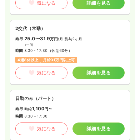
28.8
給与
万円〜
/月
賞与2回
気になる
詳細を見る
※一例
時間
8:30～17:30
（休憩60分）
4週8休以上
担当業務未経験可
ブランク可
第二新卒可
月給28万円以上可
2交代（常勤）
25.0〜31.9
給与
万円
/月
賞与2ヶ月
気になる
詳細を見る
※一例
時間
8:30～17:30
（休憩60分）
4週8休以上
月給31万円以上可
気になる
詳細を見る
日勤のみ（パート）
1,100
給与
時給
円〜
時間
8:30～17:30
気になる
詳細を見る