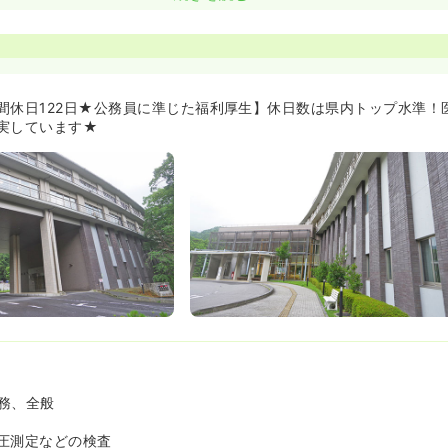
ォロー体制◎です≫
2名と、当直の看護師長1名、当直医1名なので、夜勤が不安な方にも
さん、看護部長様も職員からの信頼が厚いです！患者さんにとってよ
見交換の場という雰囲気の病院です！
間休日122日★公務員に準じた福利厚生】休日数は県内トップ水準！
もございます！≫
実しています★
歩 10分の立地です！
務、全般
圧測定などの検査