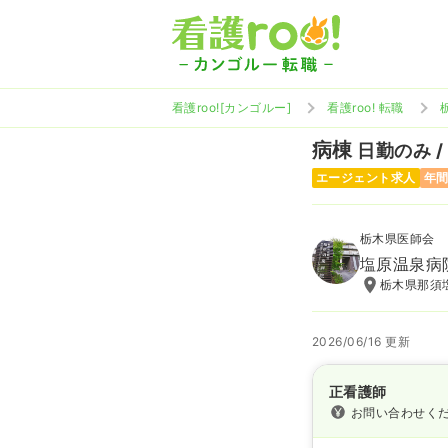
看護roo![カンゴルー]
看護roo! 転職
病棟
日勤のみ /
エージェント求人
年間
栃木県医師会
塩原温泉病
栃木県那須塩
2026/06/16 更新
正看護師
お問い合わせく