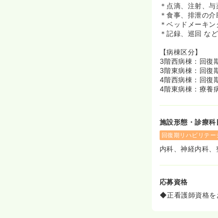
＊点滴、注射、与
＊食事、排泄の介
＊ベッドメーキン
＊記録、巡回 な
【病棟区分】
3階西病棟：回復
3階東病棟：回復
4階西病棟：回復
4階東病棟：療養病
施設形態・診療科
回復期リハビリテー
内科、神経内科、
応募資格
◆正看護師資格を