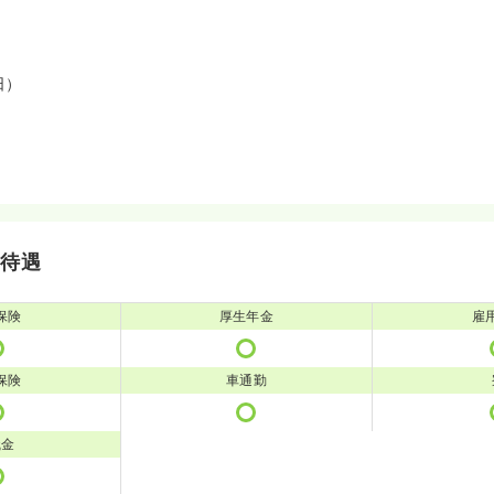
日）
・待遇
保険
厚生年金
雇
保険
車通勤
職金