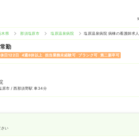
栃木県
那須塩原市
塩原温泉病院
塩原温泉病院 病棟の看護師求
 常勤
休日122日
4週8休以上
担当業務未経験可
ブランク可
第二新卒可
院
原市 / 西那須野駅 車34分
ださい