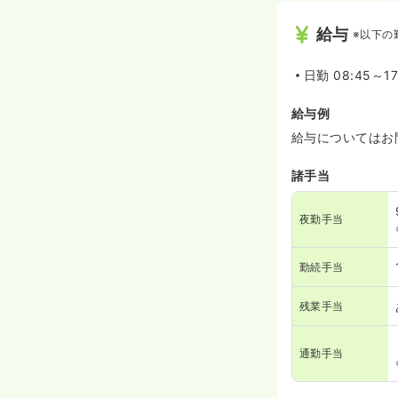
給与
※以下の
日勤
08:45～1
給与例
給与についてはお
諸手当
夜勤手当
勤続手当
残業手当
通勤手当