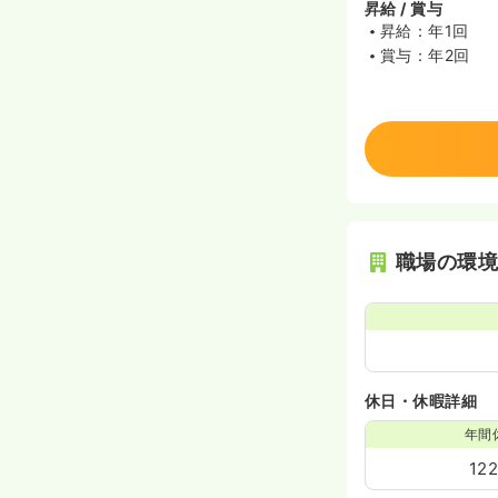
昇給 / 賞与
昇給：年1回
賞与：年2回
職場の環
休日・休暇詳細
年間
12