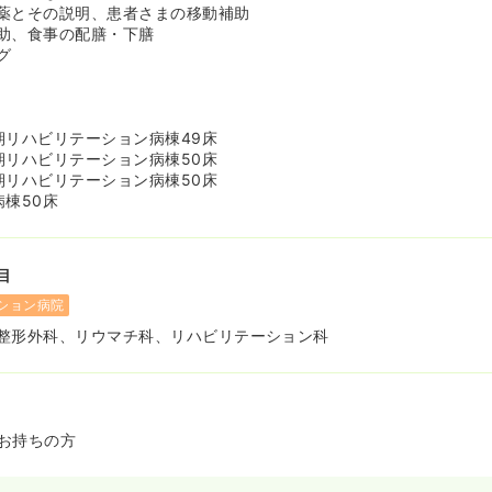
薬とその説明、患者さまの移動補助
助、食事の配膳・下膳
グ
ど
期リハビリテーション病棟49床
期リハビリテーション病棟50床
期リハビリテーション病棟50床
棟50床
目
ション病院
整形外科、リウマチ科、リハビリテーション科
お持ちの方