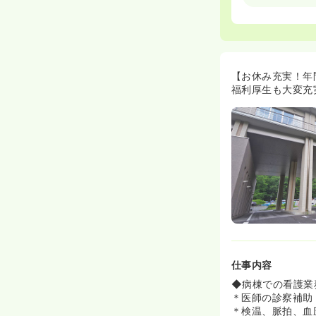
≪人間関係、フ
◆夜勤は看護師
◆また看護師長
供するための意
【お休み充実！年
≪近くにバス停
福利厚生も大変充
◆塩釜温泉駅徒
仕事内容
◆病棟での看護業
＊医師の診察補助
＊検温、脈拍、血