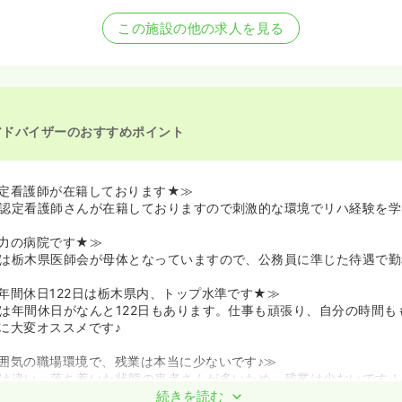
この施設の他の求人を見る
アドバイザーのおすすめポイント
定看護師が在籍しております★≫
認定看護師さんが在籍しておりますので刺激的な環境でリハ経験を学
力の病院です★≫
は栃木県医師会が母体となっていますので、公務員に準じた待遇で勤
年間休日122日は栃木県内、トップ水準です★≫
は年間休日がなんと122日もあります。仕事も頑張り、自分の時間も
に大変オススメです♪
囲気の職場環境で、残業は本当に少ないです♪≫
は違い、落ち着いた状態の患者さんが多いため、残業は少ないです！
続きを読む