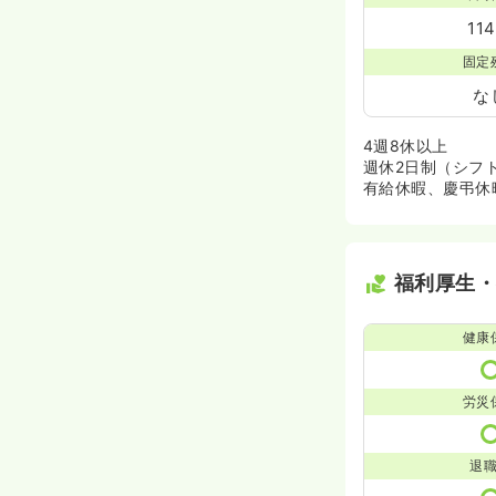
11
固定
な
4週8休以上
週休2日制（シフ
有給休暇、慶弔休
福利厚生
健康
労災
退