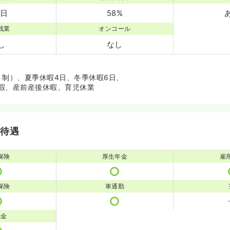
4日
58%
残業
オンコール
し
なし
ト制）、夏季休暇4日、冬季休暇6日、
暇、産前産後休暇、育児休業
・待遇
保険
厚生年金
雇
保険
車通勤
職金