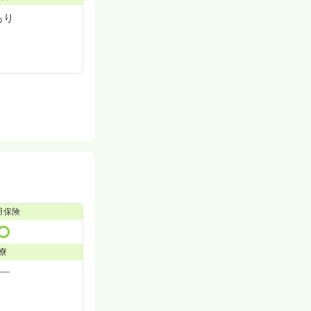
あり
用保険
寮