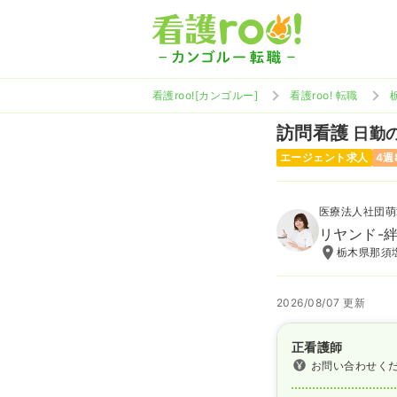
看護roo![カンゴルー]
看護roo! 転職
訪問看護
日勤の
エージェント求人
4週
医療法人社団萌
リヤンド-
栃木県那須塩
2026/08/07 更新
正看護師
お問い合わせく