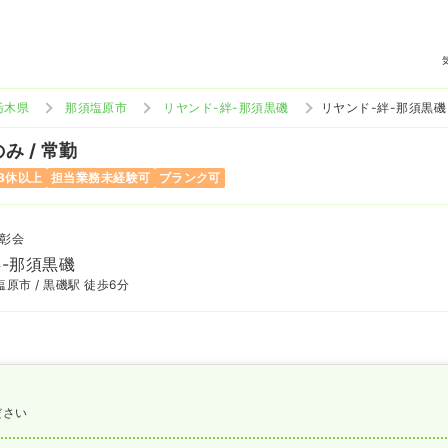
栃木県
那須塩原市
リヤンド-絆-那須黒磯
リヤンド-絆-那須黒磯
み / 常勤
8休以上
担当業務未経験可
ブランク可
彰会
絆-那須黒磯
原市 / 黒磯駅 徒歩6分
ださい