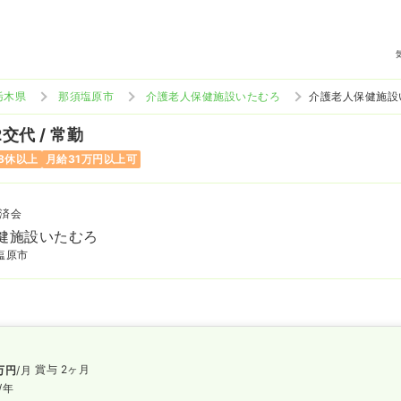
栃木県
那須塩原市
介護老人保健施設いたむろ
介護老人保健施設
2交代 / 常勤
8休以上
月給31万円以上可
済会
健施設いたむろ
塩原市
賞与 2ヶ月
万円
/月
/年