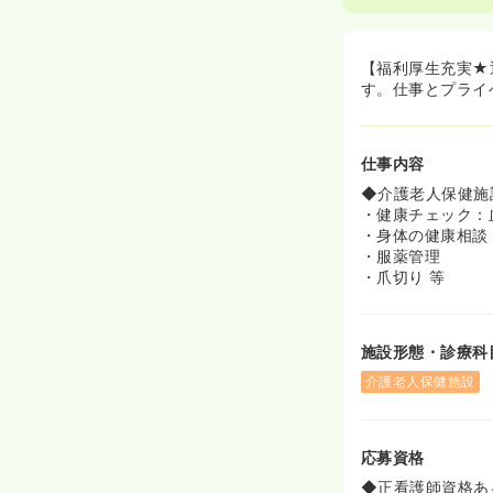
《長く働ける施
◆介護老人保健
り、他の施設と
【福利厚生充実★
す。仕事とプライ
仕事内容
◆介護老人保健施
・健康チェック：
・身体の健康相談
・服薬管理
・爪切り 等
施設形態・診療科
介護老人保健施設
応募資格
◆正看護師資格あ