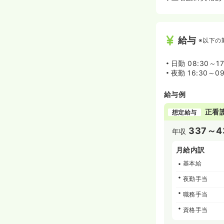
給与
※以下の
日勤
08:30～1
夜勤
16:30～0
給与例
正看
想定給与
337～4
年収
月給内訳
基本給
夜勤手当
職務手当
資格手当