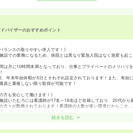
アドバイザーのおすすめポイント
バランスの取りやすい求人です！》
施設での業務になるため、病院とは異なり緊急入院はなく急変も起こ
間は月に10時間未満となっており、仕事とプライベートのメリハリ
！
日、年末年始休暇が5日とそれぞれ設定されております！また、有給
職員と重複しない限り取得が可能です！
の方も安心して働けます！》
施設いたむろには看護師が17名～18名ほど在籍しており、20代から
の方々が勤務されております！看護師の人数が多い環境だからこそ、
厚くフォローすることができまう。
の教育担当がつきますが、シフトで出勤が重複しない場合は代理を立
続きを読む
す！内部研修や外部研修にも参加することが可能です！