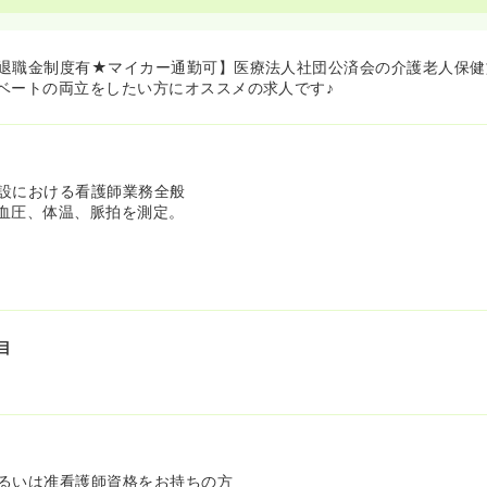
設です！》
施設いたむろでは70代の方でも勤務されております！定年も65歳ま
比較して常勤として勤務できる年数が5年長いです！
退職金制度有★マイカー通勤可】医療法人社団公済会の介護老人保健
ベートの両立をしたい方にオススメの求人です♪
設における看護師業務全般
血圧、体温、脈拍を測定。
目
るいは准看護師資格をお持ちの方