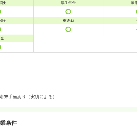
保険
厚生年金
雇
保険
車通勤
職金
回期末手当あり（実績による）
就業条件