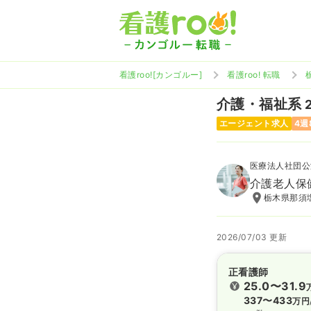
看護roo![カンゴルー]
看護roo! 転職
介護・福祉系
エージェント求人
4週
医療法人社団公
介護老人保
栃木県那須
2026/07/03 更新
正看護師
25.0〜31.9
337〜433
万円