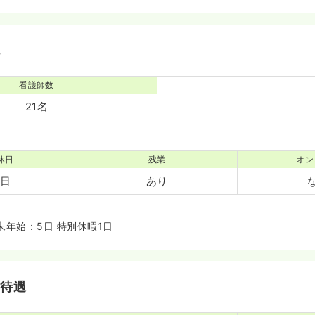
境
看護師数
21名
休日
残業
オン
5日
あり
末年始：5日 特別休暇1日
・待遇