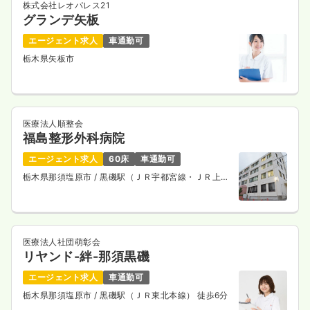
株式会社レオパレス21
グランデ矢板
エージェント求人
車通勤可
栃木県矢板市
医療法人順整会
福島整形外科病院
エージェント求人
60床
車通勤可
栃木県那須塩原市
/ 黒磯駅（ＪＲ宇都宮線・ＪＲ上野
東京ライン） 車5分
医療法人社団萌彰会
リヤンド-絆-那須黒磯
エージェント求人
車通勤可
栃木県那須塩原市
/ 黒磯駅（ＪＲ東北本線） 徒歩6分