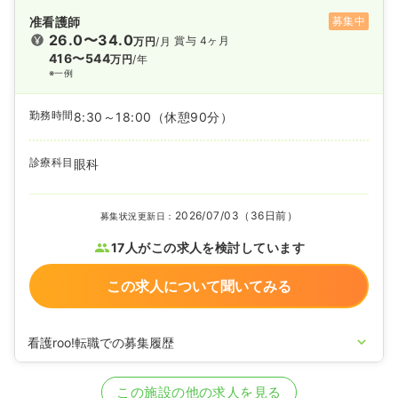
准看護師
募集中
26.0〜34.0
賞与 4ヶ月
万円
/月
416〜544
万円
/年
※一例
勤務時間
8:30～18:00
（休憩90分）
診療科目
眼科
2026/07/03（36日前）
募集状況更新日：
17人がこの求人を検討しています
この求人について聞いてみる
看護roo!転職での募集履歴
2024/10/17
正・准看護師を募集中
この施設の他の求人を見る