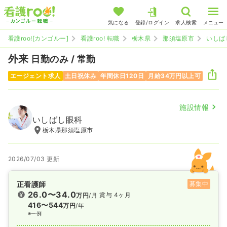
気になる
登録/ログイン
求人検索
メニュー
看護roo![カンゴルー]
看護roo! 転職
栃木県
那須塩原市
いしば
外来
日勤のみ / 常勤
エージェント求人
土日祝休み
年間休日120日
月給34万円以上可
施設情報
いしばし眼科
栃木県那須塩原市
2026/07/03 更新
正看護師
募集中
26.0〜34.0
賞与 4ヶ月
万円
/月
416〜544
万円
/年
※一例