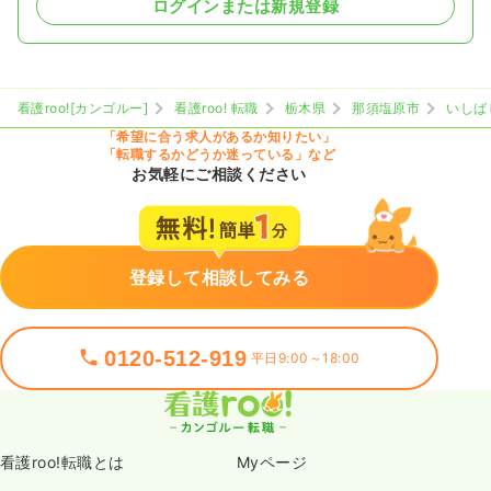
ログインまたは新規登録
看護roo![カンゴルー]
看護roo! 転職
栃木県
那須塩原市
いしば
「希望に合う求人があるか知りたい」
「転職するかどうか迷っている」など
お気軽にご相談ください
登録して相談してみる
0120-512-919
平日9:00～18:00
看護roo!転職とは
Myページ