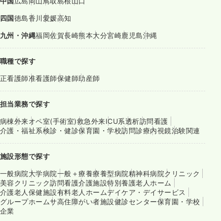
中国
広島
岡山
鳥取
島根
山口
四国
徳島
香川
愛媛
高知
九州・沖縄
福岡
佐賀
長崎
熊本
大分
宮崎
鹿児島
沖縄
職種で探す
正看護師
准看護師
保健師
助産師
担当業務で探す
病棟
外来
オペ室(手術室)
救急外来
ICU系
透析
訪問看護
介護・福祉系
検診・健診
保育園・学校
訪問診療
内視鏡
治験関連
施設形態で探す
一般病院
大学病院
一般＋療養
療養型病院
精神科病院
クリニック
美容クリニック
訪問看護
介護施設
特別養護老人ホーム
介護老人保健施設
有料老人ホーム
デイケア・デイサービス
グループホーム
サ高住
障がい者施設
健診センター
保育園・学校
企業