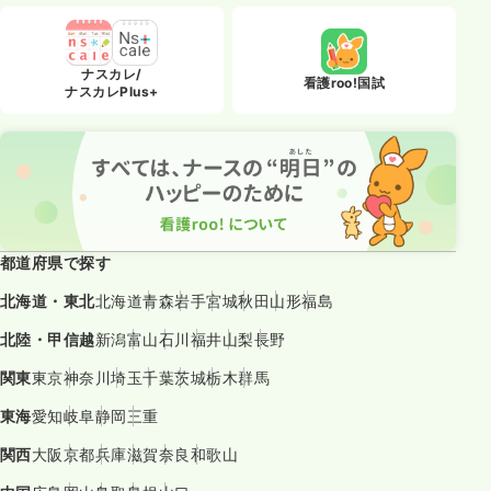
ナスカレ/
看護roo!国試
ナスカレPlus+
都道府県で探す
北海道・東北
北海道
青森
岩手
宮城
秋田
山形
福島
北陸・甲信越
新潟
富山
石川
福井
山梨
長野
関東
東京
神奈川
埼玉
千葉
茨城
栃木
群馬
東海
愛知
岐阜
静岡
三重
関西
大阪
京都
兵庫
滋賀
奈良
和歌山