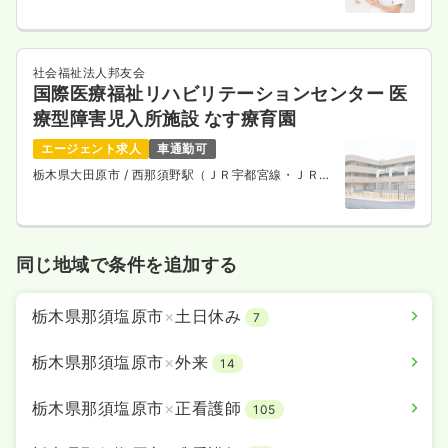
社会福祉法人邦友会
国際医療福祉リハビリテーションセンター 医
療型障害児入所施設 なす療育園
エージェント求人
車通勤可
栃木県大田原市
/ 西那須野駅（ＪＲ宇都宮線・ＪＲ上
野東京ライン） 車19分
同じ地域で条件を追加する
栃木県那須塩原市
×
土日休み
7
栃木県那須塩原市
×
外来
14
栃木県那須塩原市
×
正看護師
105