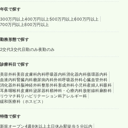
年収で探す
300万円以上
400万円以上
500万円以上
600万円以上
700万円以上
800万円以上
勤務形態で探す
2交代
3交代
日勤のみ
夜勤のみ
診療科目で探す
美容外科
美容皮膚科
内科
呼吸器内科
消化器内科
循環器内科
血液内科
腎臓内科
糖尿病内科
外科
呼吸器外科
心臓血管外科
消化器外科
脳神経外科
整形外科
形成外科
小児科
産婦人科
眼科
耳鼻咽喉科
皮膚科
泌尿器科
精神科・心療内科
放射線科
麻酔科
リウマチ科
リハビリテーション科
アレルギー科
緩和医療科（ホスピス）
特徴で探す
新規オープン
4週8休以上
土日休み
駅徒歩５分以内