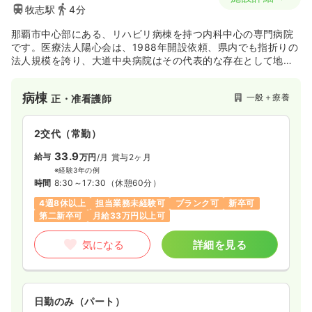
牧志駅
4分
那覇市中心部にある、リハビリ病棟を持つ内科中心の専門病院
です。医療法人陽心会は、1988年開設依頼、県内でも指折りの
法人規模を誇り、大道中央病院はその代表的な存在として地域
医療を支えています。住み慣れた街で介護を・必要なときに必
要な医療を、という「自宅の病床化」をモットーに介護施設の
病棟
一般＋療養
正・准看護師
開設にも積極的で、今後も益々法人規模が拡大して行くことが
予想されます。「地域のために」という病院の理念に向け、新
しい看護体制の下、やりがいを持って一緒に体制作りに携わり
2交代（常勤）
たい方へオススメの環境です！
33.9
給与
万円
/月
賞与2ヶ月
※経験3年の例
時間
8:30～17:30
（休憩60分）
4週8休以上
担当業務未経験可
ブランク可
新卒可
第二新卒可
月給33万円以上可
気になる
詳細を見る
日勤のみ（パート）