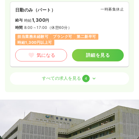
一時募集休止
日勤のみ（パート）
1,300
給与
時給
円
時間
8:00～17:00
（休憩60分）
担当業務未経験可
ブランク可
第二新卒可
時給1,300円以上可
気になる
詳細を見る
外来
一般＋療養
正・准看護師
すべての求人を見る
4
日勤のみ（常勤）
22.6〜27.0
給与
万円
/月
賞与3.2ヶ月
※一例
時間
8:30～17:30
日祝休み
4週8休以上
ブランク可
第二新卒可
月給27万円以上可