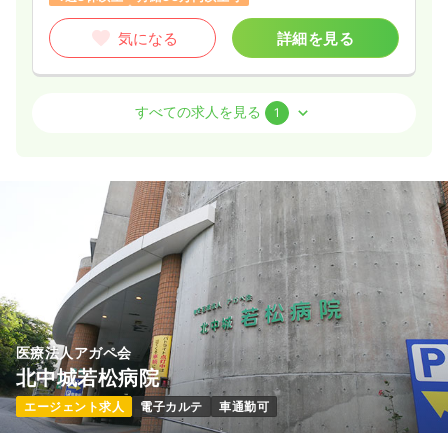
気になる
詳細を見る
気になる
詳細を見る
オペ室(手術室)
一般＋療養
正・准看護師
外来
一般＋療養
正看護師
すべての求人を見る
1
日勤のみ（常勤）
一時募集休止
日勤のみ（常勤）
23.6〜28.0
給与
万円
/月
賞与3.2ヶ月
25.5
給与
万円
/月
賞与86.4万円
※一例
※経験9年の例
時間
8:30～17:30
（休憩60分）
時間
8:00～17:00
4週8休以上
月給28万円以上可
日祝休み
月給29万円以上可
気になる
詳細を見る
気になる
詳細を見る
医療法人アガペ会
北中城若松病院
エージェント求人
電子カルテ
車通勤可