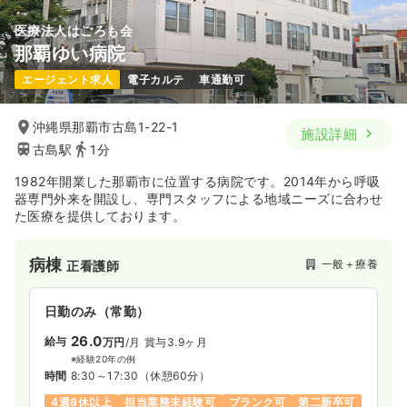
医療法人はごろも会
那覇ゆい病院
一時募集休止
日勤のみ（パート）
エージェント求人
電子カルテ
車通勤可
1,200〜1,500
給与
時給
円
時間
8:30～17:30
沖縄県那覇市古島1-22-1
施設詳細
日祝休み
ブランク可
時給1,500円以上可
古島駅
1分
気になる
詳細を見る
1982年開業した那覇市に位置する病院です。2014年から呼吸
器専門外来を開設し、専門スタッフによる地域ニーズに合わせ
た医療を提供しております。
透析
一般＋療養
正・准看護師
病棟
一般＋療養
正看護師
一時募集休止
日勤のみ（常勤）
22.9
給与
万円
/月
賞与57.7万円
日勤のみ（常勤）
※経験5年の例
26.0
給与
万円
/月
賞与3.9ヶ月
時間
8:00～17:00
（休憩60分）
※経験20年の例
日曜休み
月給23万円以上可
時間
8:30～17:30
（休憩60分）
4週8休以上
担当業務未経験可
ブランク可
第二新卒可