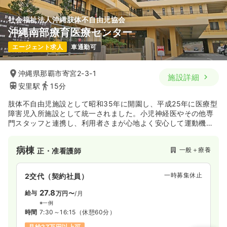
透析
一般＋療養
正・准看護師
社会福祉法人沖縄肢体不自由児協会
沖縄南部療育医療センター
一時募集休止
日勤のみ（常勤）
エージェント求人
車通勤可
給与
お問い合わせください
時間
7:30～16:30
沖縄県那覇市寄宮2-3-1
施設詳細
年間休日120日
第二新卒可
安里駅
15分
肢体不自由児施設として昭和35年に開園し、平成25年に医療型
気になる
詳細を見る
障害児入所施設として統一されました。小児神経医やその他専
門スタッフと連携し、利用者さまが心地よく安心して運動機能
の改善や日常生活の向上が出来るよう支援しております。
病棟
一般＋療養
正・准看護師
一時募集休止
2交代（契約社員）
27.8
給与
万円〜
/月
※一例
時間
7:30～16:15
（休憩60分）
月給27万円以上可