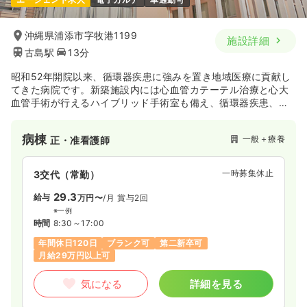
沖縄県浦添市字牧港1199
施設詳細
古島駅
13分
昭和52年開院以来、循環器疾患に強みを置き地域医療に貢献し
てきた病院です。新築施設内には心血管カテーテル治療と心大
血管手術が行えるハイブリッド手術室も備え、循環器疾患、末
期腎不全治療（血液透析治療）に対する長年の積み重ねを生か
し、地域の循環器センターとして今後益々地域医療への貢献が
病棟
一般＋療養
正・准看護師
期待される病院です。
一時募集休止
3交代（常勤）
29.3
給与
万円〜
/月
賞与2回
※一例
時間
8:30～17:00
年間休日120日
ブランク可
第二新卒可
月給29万円以上可
気になる
詳細を見る