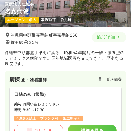
医療法人仁誠会
名嘉病院
エージェント求人
車通勤可
託児所
沖縄県中頭郡嘉手納町字嘉手納258
施設詳細
首里駅
35分
沖縄県中頭郡嘉手納町にある、昭和54年開院の一般・療養型の
ケアミックス病院です。長年地域医療を支えてきた、歴史ある
病院です。
病棟
一般＋療養
正・准看護師
日勤のみ（常勤）
給与
お問い合わせください
時間
8:30～17:30
4週8休以上
ブランク可
第二新卒可
気になる
詳細を見る