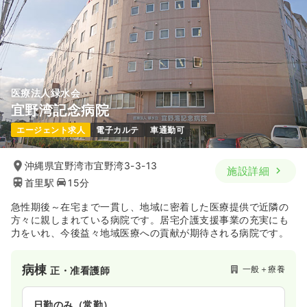
日祝休み
気になる
詳細を見る
訪問看護
一般＋療養
正看護師
医療法人緑水会
宜野湾記念病院
一時募集休止
日勤のみ（常勤）
エージェント求人
電子カルテ
車通勤可
23.6
給与
万円
/月
賞与4ヶ月
※経験9年の例
沖縄県宜野湾市宜野湾3-3-13
施設詳細
時間
8:30～17:30
（休憩60分）
首里駅
15分
4週8休以上
第二新卒可
月給23万円以上可
急性期後～在宅まで一貫し、地域に密着した医療提供で近隣の
方々に親しまれている病院です。居宅介護支援事業の充実にも
気になる
詳細を見る
力をいれ、今後益々地域医療への貢献が期待される病院です。
病棟
一般＋療養
正・准看護師
日勤のみ（常勤）