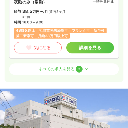
一時募集休止
夜勤のみ（常勤）
38.5
給与
万円〜
/月
賞与2ヶ月
※一例
時間
16:00～9:00
4週8休以上
担当業務未経験可
ブランク可
新卒可
第二新卒可
月給38万円以上可
気になる
詳細を見る
外来
一般＋療養
正・准看護師
すべての求人を見る
3
日勤のみ（常勤）
22.5
給与
万円
/月
賞与57.7万円
※経験5年の例
時間
8:30～17:30
日祝休み
ブランク可
月給27万円以上可
気になる
詳細を見る