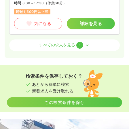
時間
8:30～17:30
（休憩60分）
時給1,500円以上可
その他
一般＋療養
正・准看護師
気になる
詳細を見る
一時募集休止
日勤のみ（常勤）
24.6〜28.7
給与
万円
/月
賞与3.9ヶ月
訪問看護
一般＋療養
※一例
正看護師
すべての求人を見る
1
時間
8:30～17:30
（休憩60分）
日祝休み
月給28万円以上可
日勤のみ（常勤）
23.0〜34.3
給与
万円
/月
賞与4.2ヶ月
気になる
詳細を見る
※一例
検索条件を保存しておく？
時間
8:00～17:00
（休憩60分）
あとから簡単に検索
4週8休以上
オンコールあり
担当業務未経験可
新着求人を受け取れる
一時募集休止
2交代（常勤）
月給34万円以上可
18.0〜18.4
給与
万円
/月
賞与3.9ヶ月
この検索条件を保存
気になる
詳細を見る
※一例
時間
7:30～16:30
（休憩60分）
担当業務未経験可
ブランク可
第二新卒可
月給18万円以上可