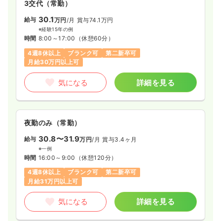
3交代（常勤）
30.1
給与
万円
/月
賞与74.1万円
※経験15年の例
時間
8:00～17:00
（休憩60分）
4週8休以上
ブランク可
第二新卒可
月給30万円以上可
気になる
詳細を見る
夜勤のみ（常勤）
30.8〜31.9
給与
万円
/月
賞与3.4ヶ月
※一例
時間
16:00～9:00
（休憩120分）
4週8休以上
ブランク可
第二新卒可
月給31万円以上可
気になる
詳細を見る