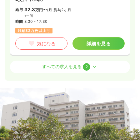
32.3
給与
万円〜
/月
賞与2ヶ月
※一例
時間
8:30～17:30
月給32万円以上可
気になる
詳細を見る
外来
一般＋療養
正・准看護師
すべての求人を見る
2
日勤のみ（常勤）
27.1
給与
万円〜
/月
賞与2ヶ月
※一例
時間
8:30～17:30
（休憩60分）
日祝休み
月給27万円以上可
気になる
詳細を見る