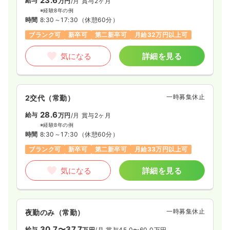
23.6
給与
万円
/月
賞与2ヶ月
※経験8年の例
時間
8:30～17:30
（休憩60分）
ブランク可
新卒可
第二新卒可
月給32万円以上可
気になる
詳細を見る
一時募集休止
2交代（常勤）
28.6
給与
万円
/月
賞与2ヶ月
※経験8年の例
時間
8:30～17:30
（休憩60分）
ブランク可
新卒可
第二新卒可
月給33万円以上可
気になる
詳細を見る
一時募集休止
夜勤のみ（常勤）
30.7〜37.7
給与
万円
/月
賞与45.0〜60.0万円