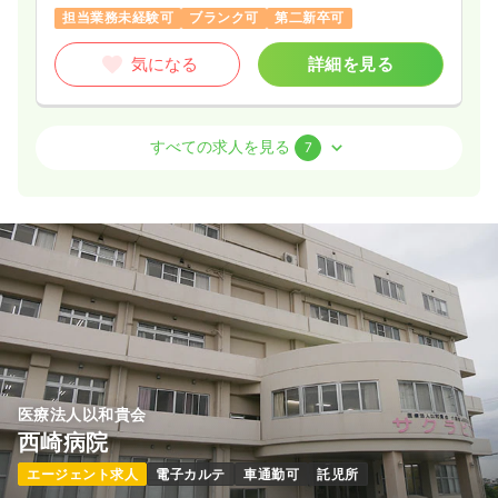
担当業務未経験可
ブランク可
第二新卒可
気になる
詳細を見る
病棟
一般＋療養
正・准看護師 / 管理職
すべての求人を見る
7
日勤のみ（常勤）
給与
お問い合わせください
時間
8:30～17:30
（休憩60分）
4週8休以上
気になる
詳細を見る
医療法人以和貴会
一時募集休止
2交代（常勤）
西崎病院
26.1
給与
万円〜
/月
賞与2回
エージェント求人
電子カルテ
車通勤可
託児所
※一例