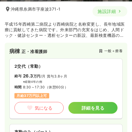
時間
8:00～16:30
（休憩60分）
8:00～16:30
（休憩60分）
沖縄県糸満市字座波371-1
施設詳細
4週8休以上
月給26万円以上可
平成15年西崎第二病院より西崎病院と名称変更し、長年地域医
気になる
詳細を見る
療に貢献してきた病院です。外来部門の充実をはじめ、人間ド
ック・健診センター・透析センターの新設、最新検査機器の導
入を行う等、積極的な取り組みを続けています。関連施設も複
訪問看護
数運営し、今後益々地域医療の貢献に期待がかかる病院です。
一般＋療養
正看護師
病棟
一般＋療養
正・准看護師
日勤のみ（常勤）
2交代（常勤）
23.0〜23.7
給与
万円
/月
賞与3.9ヶ月
26.3
給与
万円
/月
賞与3.8ヶ月
※一例
※経験4年の例
時間
8:30～17:30
（休憩60分）
時間
8:30～17:30
（休憩60分）
日祝休み
オンコールあり
月給23万円以上可
月給37万円以上可
気になる
詳細を見る
気になる
詳細を見る
検診・健診
一般＋療養
正看護師
夜勤のみ（パート）