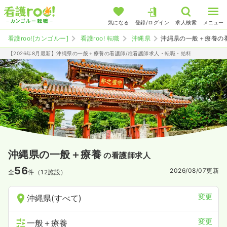
気になる
登録/ログイン
求人検索
メニュー
看護roo![カンゴルー]
看護roo! 転職
沖縄県
沖縄県の一般＋療養の
【2026年8月最新】沖縄県の一般＋療養の看護師/准看護師求人・転職・給料
沖縄県の一般＋療養
の看護師求人
56
2026/08/07
更新
全
件（12施設）
変更
沖縄県(すべて)
変更
一般＋療養