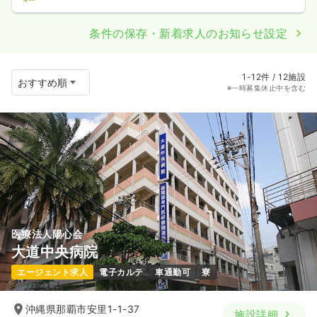
条件の保存・新着求人のお知らせ設定
1-12件 / 12施設
※一時募集休止中を含む
医療法人陽心会
大道中央病院
エージェント求人
電子カルテ
車通勤可
寮
沖縄県那覇市安里1-1-37
施設詳細