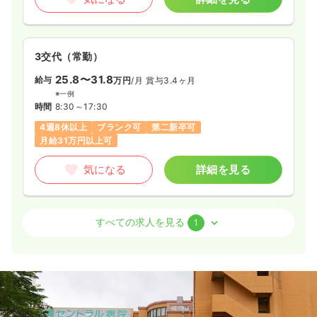
3交代（常勤）
25.8〜31.8
給与
万円
/月
賞与3.4ヶ月
※一例
時間
8:30～17:30
4週8休以上
ブランク可
第二新卒可
月給31万円以上可
気になる
詳細を見る
外来
一般＋療養
正・准看護師
すべての求人を見る
1
一時募集休止
日勤のみ（常勤）
21.5〜27.8
給与
万円
/月
賞与4ヶ月
※一例
時間
8:30～17:30