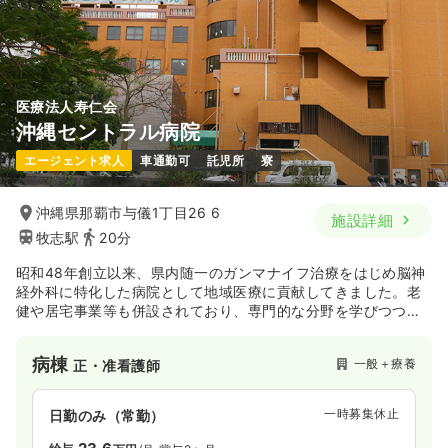
日祝休み
第二新卒可
月給27万円以上可
気になる
詳細を見る
医療法人寿仁会
沖縄セントラル病院
エージェント求人
車通勤可
託児所
寮
沖縄県那覇市与儀1丁目26 6
施設詳細
牧志駅
20分
昭和48年創立以来、県内随一のガンマナイフ治療をはじめ脳神
経外科に特化した病院として地域医療に貢献してきました。老
健や居宅事業等も併設されており、専門的な分野を学びつつ地
域に密着した看護がしたい方にはピッタリの病院です。
病棟
一般＋療養
正・准看護師
一時募集休止
日勤のみ（常勤）