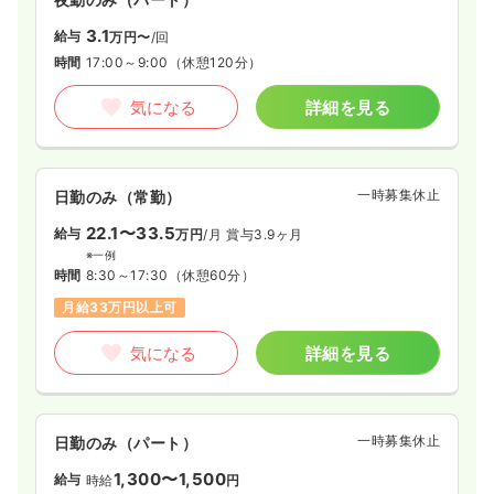
日勤のみ（常勤）
3.1
給与
万円〜
/回
24.7
給与
万円
/月
賞与3.8ヶ月
時間
17:00～9:00
（休憩120分）
※経験6年の例
時間
8:30～17:30
（休憩60分）
気になる
詳細を見る
日祝休み
月給24万円以上可
気になる
詳細を見る
一時募集休止
日勤のみ（常勤）
22.1〜33.5
給与
万円
/月
賞与3.9ヶ月
外来
一般＋療養
正看護師
※一例
時間
8:30～17:30
（休憩60分）
月給33万円以上可
一時募集休止
日勤のみ（常勤）
23.0
給与
万円
/月
賞与3.9ヶ月
気になる
詳細を見る
※経験7年の例
時間
8:30～17:30
（休憩60分）
日祝休み
月給23万円以上可
一時募集休止
日勤のみ（パート）
気になる
詳細を見る
1,300〜1,500
給与
時給
円