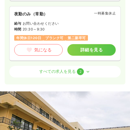
一時募集休止
夜勤のみ（常勤）
給与
お問い合わせください
時間
20:30～9:30
年間休日120日
ブランク可
第二新卒可
気になる
詳細を見る
外来
一般＋療養
正・准看護師
すべての求人を見る
2
一時募集休止
日勤のみ（常勤）
給与
お問い合わせください
時間
8:30～17:30
日祝休み
年間休日120日
第二新卒可
気になる
詳細を見る