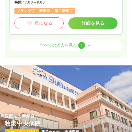
時間
17:00～9:00
ブランク可
新卒可
第二新卒可
気になる
詳細を見る
外来
一般＋療養
正看護師
すべての求人を見る
1
一時募集休止
日勤のみ（常勤）
18.0〜25.0
給与
万円
/月
賞与45.0〜60.0万円
※一例
時間
8:30～17:30
日祝休み
ブランク可
第二新卒可
月給25万円以上可
気になる
詳細を見る
医療法人博愛会
牧港中央病院
エージェント求人
電子カルテ
車通勤可