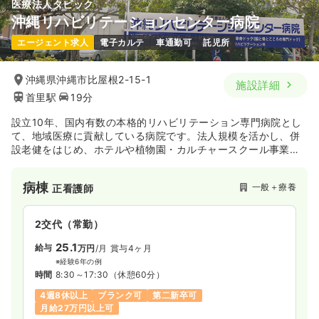
医療法人タピック
沖縄リハビリテーションセンター病院
日勤のみ（パート）
エージェント求人
電子カルテ
車通勤可
託児所
1,200〜1,500
給与
時給
円
時間
8:30～17:30
沖縄県沖縄市比屋根2-15-1
施設詳細
日祝休み
時給1,500円以上可
首里駅
19分
気になる
詳細を見る
設立10年、国内有数の本格的リハビリテーション専門病院とし
て、地域医療に貢献している病院です。法人規模を活かし、併
設老健をはじめ、ホテルや植物園・カルチャースクール事業
等、患者様の治療後の生活や余暇を満喫して頂ける体制づくり
等、県内でも数少ない取り組みをしています。
病棟
一般＋療養
正看護師
2交代（常勤）
25.1
給与
万円
/月
賞与4ヶ月
※経験6年の例
時間
8:30～17:30
（休憩60分）
4週8休以上
ブランク可
第二新卒可
月給27万円以上可