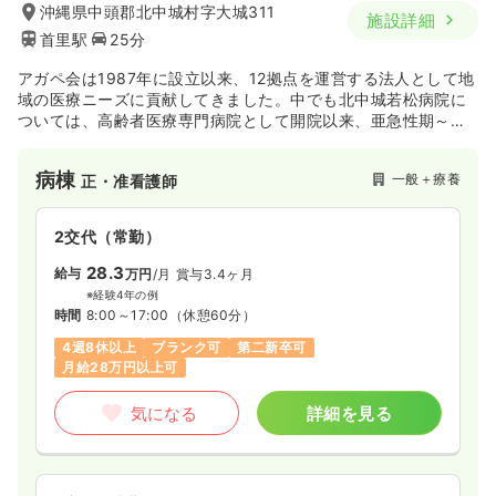
沖縄県中頭郡北中城村字大城311
施設詳細
首里駅
25分
アガペ会は1987年に設立以来、12拠点を運営する法人として地
域の医療ニーズに貢献してきました。中でも北中城若松病院に
ついては、高齢者医療専門病院として開院以来、亜急性期～慢
性疾患高齢者の専門医療期間として地域の方々にも親しまれて
います。
病棟
一般＋療養
正・准看護師
2交代（常勤）
28.3
給与
万円
/月
賞与3.4ヶ月
※経験4年の例
時間
8:00～17:00
（休憩60分）
4週8休以上
ブランク可
第二新卒可
月給28万円以上可
気になる
詳細を見る