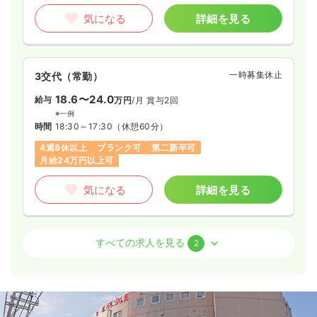
気になる
詳細を見る
一時募集休止
3交代（常勤）
18.6〜24.0
給与
万円
/月
賞与2回
※一例
時間
18:30～17:30
（休憩60分）
4週8休以上
ブランク可
第二新卒可
月給24万円以上可
気になる
詳細を見る
外来
一般＋療養
正看護師
すべての求人を見る
2
一時募集休止
日勤のみ（パート）
給与
お問い合わせください
時間
8:30～17:30
（休憩60分）