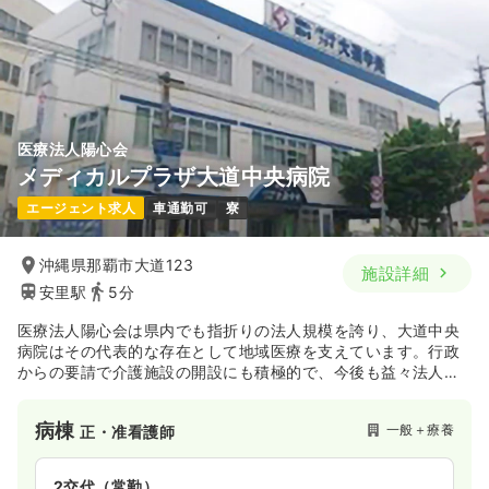
気になる
詳細を見る
医療法人陽心会
メディカルプラザ大道中央病院
エージェント求人
車通勤可
寮
沖縄県那覇市大道123
施設詳細
安里駅
5分
医療法人陽心会は県内でも指折りの法人規模を誇り、大道中央
病院はその代表的な存在として地域医療を支えています。行政
からの要請で介護施設の開設にも積極的で、今後も益々法人規
模が拡大して行くことが予想されます。外来部門として独立し
たメディカルプラザ大道中央では、より地域に密着した外来看
病棟
一般＋療養
正・准看護師
護に携わりたい方へオススメの環境です！
2交代（常勤）