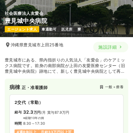
気になる
詳細を見る
社会医療法人友愛会
豊見城中央病院
日勤のみ（パート）
エージェント求人
車通勤可
託児所
寮
1,300
給与
時給
円
時間
8:30～17:30
沖縄県豊見城市上田25番地
施設詳細
日祝休み
ブランク可
第二新卒可
時給1,300円以上可
豊見城市にある、県内指折りの人気法人「友愛会」のケアミッ
気になる
詳細を見る
クス病院です。前身の南部病院が上田の友愛医療センター（旧
豊見城中央病院）跡地にて、新しく豊見城中央病院として再出
発することになりました。高度急性期医療を担う「友愛医療セ
ンター」に対し、豊見城中央病院は地域包括ケアや緩和医療を
訪問看護
一般＋療養
正看護師
病棟
一般＋療養
正・准看護師
行う体制を整えており、南部地区で幅広い疾患や病状に対応で
きる体制を法人として整えています。今後益々地域医療への貢
献が期待できる病院です。
日勤のみ（常勤）
2交代（常勤）
在宅サービス事業、生活習慣病を中心とした地域のかかりつけ
23.6〜28.0
給与
万円
/月
賞与3.2ヶ月
医機能の拡充、そしてリハビリ部門や緩和ケア医療の充実を計
32.3
給与
万円
/月
賞与87.9万円
り、地域密着の医療を提供します。
※一例
※経験10年の例
時間
8:30～17:30
（休憩60分）
時間
8:30～17:30
オンコールあり
月給28万円以上可
4週8休以上
月給33万円以上可