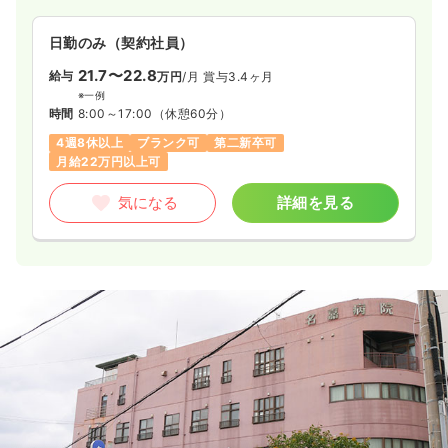
日勤のみ（契約社員）
21.7〜22.8
給与
万円
/月
賞与3.4ヶ月
※一例
時間
8:00～17:00
（休憩60分）
4週8休以上
ブランク可
第二新卒可
月給22万円以上可
気になる
詳細を見る