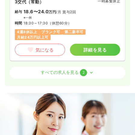
一時募集休止
3交代（常勤）
18.6〜24.0
給与
万円
/月
賞与2回
※一例
時間
18:30～17:30
（休憩60分）
4週8休以上
ブランク可
第二新卒可
月給24万円以上可
気になる
詳細を見る
外来
一般＋療養
正看護師
すべての求人を見る
2
一時募集休止
日勤のみ（パート）
給与
お問い合わせください
時間
8:30～17:30
（休憩60分）
日祝休み
気になる
詳細を見る