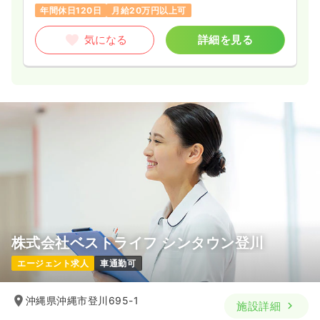
年間休日120日
月給20万円以上可
気になる
詳細を見る
株式会社ベストライフ シンタウン登川
エージェント求人
車通勤可
沖縄県沖縄市登川695-1
施設詳細