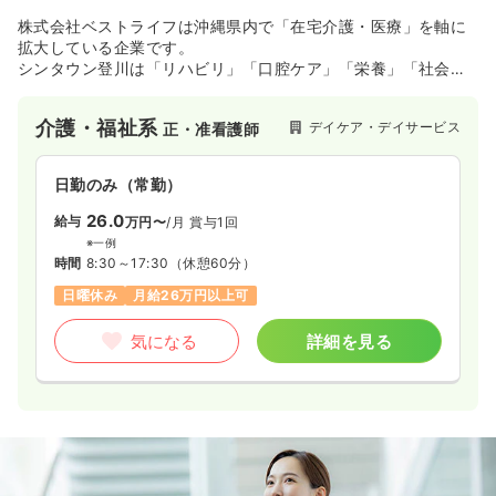
株式会社ベストライフは沖縄県内で「在宅介護・医療」を軸に
拡大している企業です。
シンタウン登川は「リハビリ」「口腔ケア」「栄養」「社会参
加」の4方向から利用者様へ専門的なアプローチを行うデイサー
ビスです。
介護・福祉系
デイケア・デイサービス
正・准看護師
日勤のみ（常勤）
26.0
給与
万円〜
/月
賞与1回
※一例
時間
8:30～17:30
（休憩60分）
日曜休み
月給26万円以上可
気になる
詳細を見る