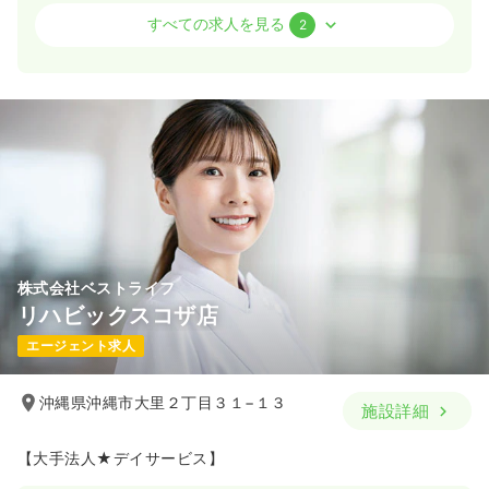
病棟
一般病院
正看護師 / 管理職
すべての求人を見る
2
一時募集休止
日勤のみ（常勤）
34.1
給与
万円
/月
賞与3ヶ月
※経験28年の例
時間
8:30～17:30
日祝休み
月給39万円以上可
気になる
詳細を見る
株式会社ベストライフ
外来
一般病院
正・准看護師
リハビックスコザ店
エージェント求人
一時募集休止
日勤のみ（常勤）
21.5
給与
万円
/月
賞与2回
沖縄県沖縄市大里２丁目３１−１３
施設詳細
※経験7年の例
時間
8:30～17:30
【大手法人★デイサービス】
日祝休み
月給23万円以上可