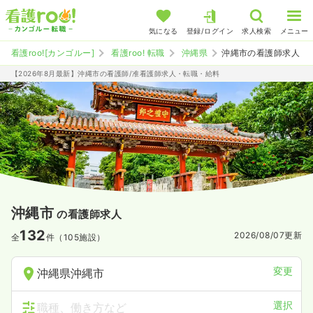
気になる
登録/ログイン
求人検索
メニュー
看護roo![カンゴルー]
看護roo! 転職
沖縄県
沖縄市の看護師求人
【2026年8月最新】沖縄市の看護師/准看護師求人・転職・給料
沖縄市
の看護師求人
132
2026/08/07
更新
全
件（105施設）
変更
沖縄県沖縄市
選択
職種、働き方など