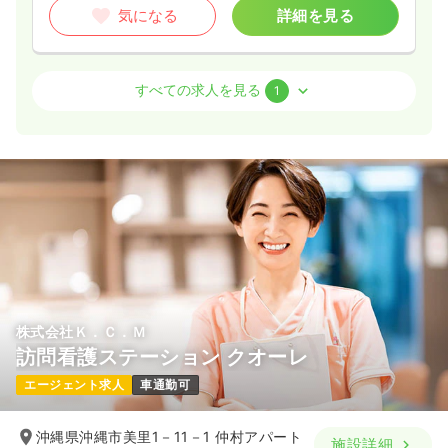
気になる
詳細を見る
外来
一般病院
正・准看護師
すべての求人を見る
1
日勤のみ（パート）
1,106〜1,837
給与
時給
円
時間
8:30～17:00
日祝休み
時給1,800円以上可
気になる
詳細を見る
株式会社Ｋ．Ｃ．Ｍ
訪問看護ステーション クオーレ
エージェント求人
車通勤可
沖縄県沖縄市美里1－11－1 仲村アパート
施設詳細