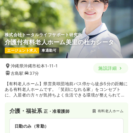
株式会社トータルライフサポート研究所
介護付有料老人ホーム美里の杜カシータ
エージェント求人
車通勤可
沖縄県沖縄市松本1-11-1
施設詳細
古島駅
37分
【有料老人ホーム】県営美咲団地前バス停から徒歩5分の距離に
ある有料老人ホームです。「笑顔になれる家」をコンセプト
に、入居者の方々が気持ちよく生活できる環境が整えられてい
ます。自然に囲まれた環境です。
介護・福祉系
有料老人ホーム
正・准看護師
日勤のみ（常勤）