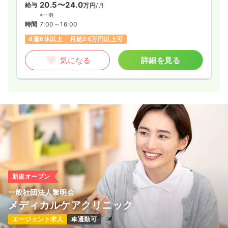
20.5〜24.0
給与
万円
/月
※一例
時間
7:00～16:00
4週8休以上
月給24万円以上可
気になる
詳細を見る
新規オープン
一般社団法人黎明会
メディカルケアクリニック
エージェント求人
車通勤可