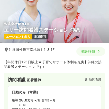
株式会社ROLLIE
エリー訪問看護ステーション 沖縄
エージェント求人
車通勤可
沖縄県沖縄市南桃原1-1-3 1F
施設詳細
【年間休日125日以上★子育てサポート体制も充実】沖縄の訪
問看護ステーションです♪
訪問看護
訪問看護
正看護師
日勤のみ（常勤）
28.0
給与
万円〜
/月
賞与2ヶ月
※一例