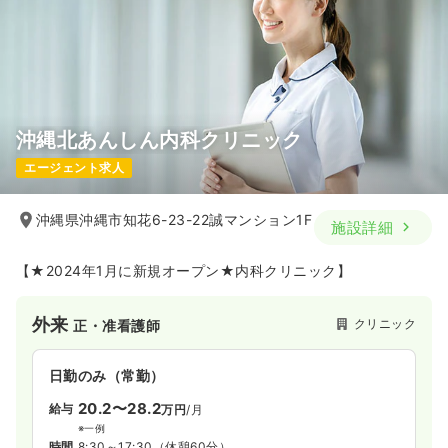
沖縄北あんしん内科クリニック
エージェント求人
沖縄県沖縄市知花6-23-22誠マンション1F
施設詳細
【★2024年1月に新規オープン★内科クリニック】
外来
クリニック
正・准看護師
日勤のみ（常勤）
20.2〜28.2
給与
万円
/月
※一例
時間
8:30～17:30
（休憩60分）