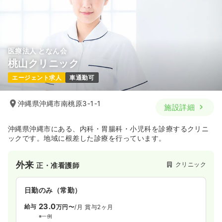
4週8休以上
オンコールあり
月給40万円以上可
気になる
詳細を見る
医療法人 となん会
桃山クリニック
エージェント求人
車通勤可
沖縄県沖縄市南桃原3-1-1
施設詳細
沖縄県沖縄市にある、内科・胃腸科・小児科を診療するクリニ
ックです。地域に根差した診療を行っています。
外来
クリニック
正・准看護師
日勤のみ（常勤）
23.0
給与
万円〜
/月
賞与2ヶ月
※一例