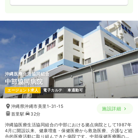
沖縄医療生活協同組合
中部協同病院
エージェント求人
電子カルテ
車通勤可
沖縄県沖縄市美里1-31-15
施設詳細
首里駅
32分
沖縄協医療生活協同組合の中部における拠点病院として1987年
4月に開設以来、健康増進・保健医療から救急医療、介護など総
合的医療活動に取り組んできた病院です。中部保健医療圏の中