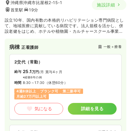
沖縄県沖縄市比屋根2-15-1
施設詳細
首里駅
19分
設立10年、国内有数の本格的リハビリテーション専門病院とし
て、地域医療に貢献している病院です。法人規模を活かし、併
設老健をはじめ、ホテルや植物園・カルチャースクール事業
等、患者様の治療後の生活や余暇を満喫して頂ける体制づくり
等、県内でも数少ない取り組みをしています。
病棟
一般＋療養
正看護師
2交代（常勤）
25.1
給与
万円
/月
賞与4ヶ月
※経験6年の例
時間
8:30～17:30
（休憩60分）
4週8休以上
ブランク可
第二新卒可
月給27万円以上可
気になる
詳細を見る