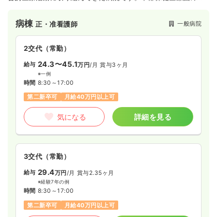
で近隣の医療機関と協力しながら、軽度～中等度の急性期医療
と亜急性期医療を担っていましたが、社会的な高齢化に伴い在
病棟
一般病院
正・准看護師
宅医療を強化し、病床数の半数以上を地域包括ケア病棟へ再編
しています。今後益々、地域の医療要求に応えていける病院と
して期待が高まっています。
2交代（常勤）
24.3〜45.1
給与
万円
/月
賞与3ヶ月
※一例
時間
8:30～17:00
第二新卒可
月給40万円以上可
気になる
詳細を見る
3交代（常勤）
29.4
給与
万円
/月
賞与2.35ヶ月
※経験7年の例
時間
8:30～17:00
第二新卒可
月給40万円以上可