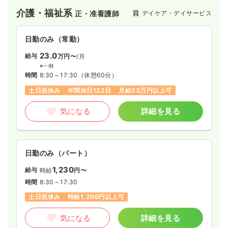
気になる
詳細を見る
介護・福祉系
デイケア・デイサービス
正・准看護師
日勤のみ（常勤）
23.0
給与
万円〜
/月
※一例
時間
8:30～17:30
（休憩60分）
土日祝休み
年間休日122日
月給23万円以上可
気になる
詳細を見る
日勤のみ（パート）
1,230
給与
時給
円〜
時間
8:30～17:30
土日祝休み
時給1,200円以上可
気になる
詳細を見る