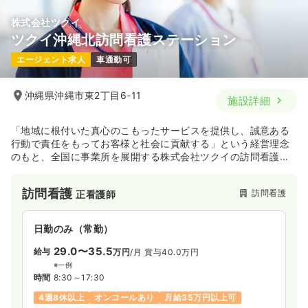
訪問看護
一般＋療養
正看護師
株式会社ツクイ
ツクイ沖縄北訪問看護ステーション
一時募集休止
日勤のみ（常勤）
エージェント求人
車通勤可
23.6
給与
万円
/月
賞与4ヶ月
※経験9年の例
沖縄県沖縄市東2丁目6-11
施設詳細
時間
8:30～17:30
（休憩60分）
4週8休以上
第二新卒可
月給23万円以上可
「地域に根付いた真心のこもったサービスを提供し、誠意ある
行動で責任をもってお客様と社会に貢献する」という経営理念
気になる
詳細を見る
のもと、全国に事業所を展開する株式会社ツクイの訪問看護ス
テーションです。
全国47都道府県で約690の事業所を運営する東証一部上場企業
訪問看護
訪問看護
正看護師
です。
日勤のみ（常勤）
29.0〜35.5
給与
万円
/月
賞与40.0万円
※一例
時間
8:30～17:30
4週8休以上
オンコールあり
月給35万円以上可