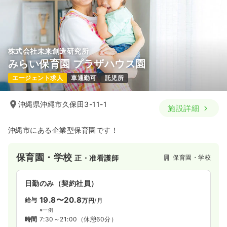
株式会社未来創造研究所
みらい保育園 プラザハウス園
エージェント求人
車通勤可
託児所
沖縄県沖縄市久保田3-11-1
施設詳細
沖縄市にある企業型保育園です！
保育園・学校
保育園・学校
正・准看護師
日勤のみ（契約社員）
19.8〜20.8
給与
万円
/月
※一例
時間
7:30～21:00
（休憩60分）