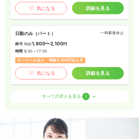
気になる
詳細を見る
一時募集休止
日勤のみ（パート）
1,800〜2,100
給与
時給
円
時間
8:30～17:30
オンコールあり
時給2,100円以上可
気になる
詳細を見る
訪問看護
訪問看護
正看護師 / 管理職
すべての求人を見る
1
一時募集休止
日勤のみ（常勤）
41.7〜43.7
給与
万円
/月
賞与85.0万円
※一例
時間
8:30～17:30
（休憩60分）