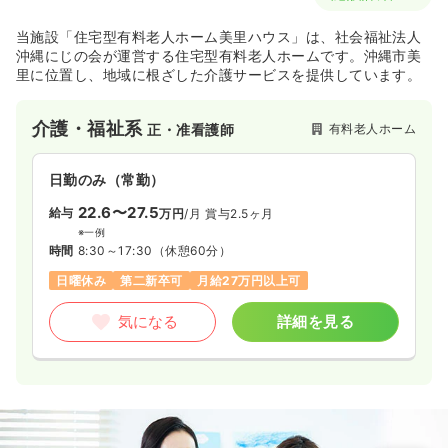
当施設「住宅型有料老人ホーム美里ハウス」は、社会福祉法人
沖縄にじの会が運営する住宅型有料老人ホームです。沖縄市美
里に位置し、地域に根ざした介護サービスを提供しています。
介護・福祉系
有料老人ホーム
正・准看護師
日勤のみ（常勤）
22.6〜27.5
給与
万円
/月
賞与2.5ヶ月
※一例
時間
8:30～17:30
（休憩60分）
日曜休み
第二新卒可
月給27万円以上可
気になる
詳細を見る