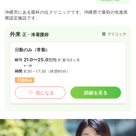
沖縄市にある眼科の位クリニックです。沖縄県で最初の先進医
療認定施設です。
外来
クリニック
正・准看護師
日勤のみ（常勤）
21.0〜25.0
給与
万円
/月
賞与3ヶ月
※一例
時間
8:30～17:30
（休憩60分）
日祝休み
気になる
詳細を見る