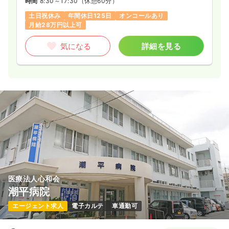
時間
8:30～17:30
（休憩60分）
土日祝休み
年間休日125日
オンコールあり
月給28万円以上可
気になる
詳細を見る
医療法人心和会
潮平病院
エージェント求人
電子カルテ
車通勤可