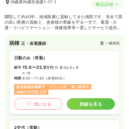
沖縄県沖縄市胡屋1-17-1
施設詳細
開院して約40年、地域医療に貢献してきた病院です。安全で質
の高い医療の貢献と、患者様の尊厳を守る一方で、看護・介
護・リハビリテーション・保健指導等一貫したサービス提供を
実施しており、今後益々地域医療の貢献に期待がかかる病院で
す。
病棟
一般病院
正・准看護師
日勤のみ（常勤）
15.6〜22.9
給与
万円
/月
賞与2.6ヶ月
※一例
時間
8:30～17:30
（休憩60分）
担当業務未経験可
ブランク可
第二新卒可
月給22万円以上可
気になる
詳細を見る
2交代（常勤）