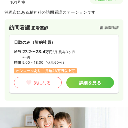
101号室
沖縄市にある精神科の訪問看護ステーションです
訪問看護
訪問看護
正看護師
日勤のみ（契約社員）
27.2〜28.4
給与
万円
/月
賞与3ヶ月
※一例
時間
9:00～18:00
（休憩60分）
オンコールあり
月給28万円以上可
気になる
詳細を見る