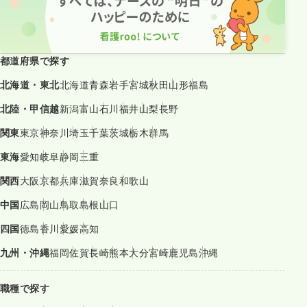
都道府県で探す
北海道・東北
北海道
青森
岩手
宮城
秋田
山形
福島
北陸・甲信越
新潟
富山
石川
福井
山梨
長野
関東
東京
神奈川
埼玉
千葉
茨城
栃木
群馬
東海
愛知
岐阜
静岡
三重
関西
大阪
京都
兵庫
滋賀
奈良
和歌山
中国
広島
岡山
鳥取
島根
山口
四国
徳島
香川
愛媛
高知
九州・沖縄
福岡
佐賀
長崎
熊本
大分
宮崎
鹿児島
沖縄
職種で探す