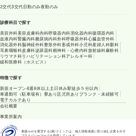
2交代
3交代
日勤のみ
夜勤のみ
診療科目で探す
美容外科
美容皮膚科
内科
呼吸器内科
消化器内科
循環器内科
血液内科
腎臓内科
糖尿病内科
外科
呼吸器外科
心臓血管外科
消化器外科
脳神経外科
整形外科
形成外科
小児科
産婦人科
眼科
耳鼻咽喉科
皮膚科
泌尿器科
精神科・心療内科
放射線科
麻酔科
リウマチ科
リハビリテーション科
アレルギー科
緩和医療科（ホスピス）
特徴で探す
新規オープン
4週8休以上
土日休み
駅徒歩５分以内
車通勤可（駐車場有）
寮あり
託児所あり
ブランク・未経験可
電子カルテあり
会社概要
事業所案内
看護roo!を運営する(株)クイックは、個人情報保護に取り組む企業を示す
プライバシーマークを取得しています。