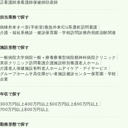
正看護師
准看護師
保健師
助産師
担当業務で探す
病棟
外来
オペ室(手術室)
救急外来
ICU系
透析
訪問看護
介護・福祉系
検診・健診
保育園・学校
訪問診療
内視鏡
治験関連
施設形態で探す
一般病院
大学病院
一般＋療養
療養型病院
精神科病院
クリニック
美容クリニック
訪問看護
介護施設
特別養護老人ホーム
介護老人保健施設
有料老人ホーム
デイケア・デイサービス
グループホーム
サ高住
障がい者施設
健診センター
保育園・学校
企業
年収で探す
300万円以上
400万円以上
500万円以上
600万円以上
700万円以上
800万円以上
勤務形態で探す