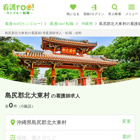
気になる
登録/ログイン
求人検索
メニュー
看護roo![カンゴルー]
看護roo! 転職
沖縄県
島尻郡北大東村の看護
島尻郡北大東村の看護師/准看護師求人・転職・給料
島尻郡北大東村
の看護師求人
0
全
件（0施設）
変更
沖縄県島尻郡北大東村
選択
職種、働き方など