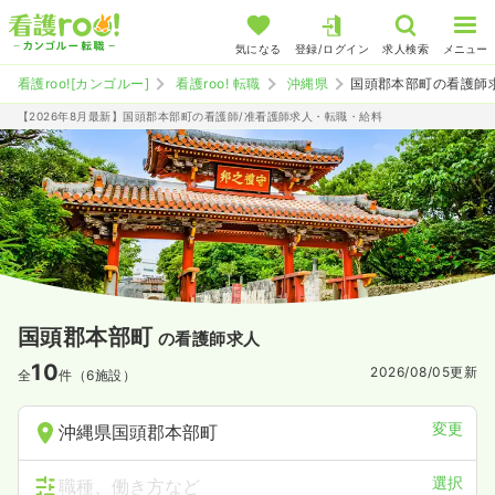
気になる
登録/ログイン
求人検索
メニュー
看護roo![カンゴルー]
看護roo! 転職
沖縄県
国頭郡本部町の看護師
【2026年8月最新】国頭郡本部町の看護師/准看護師求人・転職・給料
国頭郡本部町
の看護師求人
10
2026/08/05
更新
全
件（6施設）
変更
沖縄県国頭郡本部町
選択
職種、働き方など