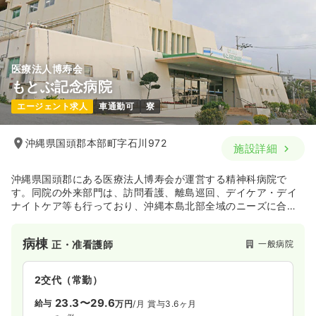
医療法人博寿会
もとぶ記念病院
エージェント求人
車通勤可
寮
沖縄県国頭郡本部町字石川972
施設詳細
沖縄県国頭郡にある医療法人博寿会が運営する精神科病院で
す。同院の外来部門は、訪問看護、離島巡回、デイケア・デイ
ナイトケア等も行っており、沖縄本島北部全域のニーズに合わ
せた精神科医療を支えています。
病棟
一般病院
正・准看護師
2交代（常勤）
23.3〜29.6
給与
万円
/月
賞与3.6ヶ月