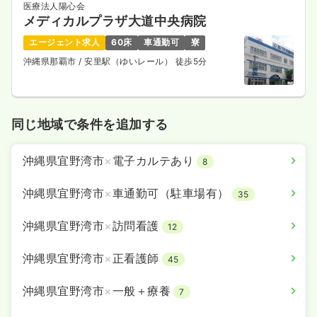
医療法人陽心会
メディカルプラザ大道中央病院
エージェント求人
60床
車通勤可
寮
沖縄県那覇市
/ 安里駅（ゆいレール） 徒歩5分
同じ地域で条件を追加する
沖縄県宜野湾市
×
電子カルテあり
8
沖縄県宜野湾市
×
車通勤可（駐車場有）
35
沖縄県宜野湾市
×
訪問看護
12
沖縄県宜野湾市
×
正看護師
45
沖縄県宜野湾市
×
一般＋療養
7