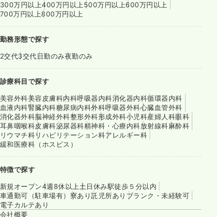
300万円以上
400万円以上
500万円以上
600万円以上
700万円以上
800万円以上
勤務形態で探す
2交代
3交代
日勤のみ
夜勤のみ
診療科目で探す
美容外科
美容皮膚科
内科
呼吸器内科
消化器内科
循環器内科
血液内科
腎臓内科
糖尿病内科
外科
呼吸器外科
心臓血管外科
消化器外科
脳神経外科
整形外科
形成外科
小児科
産婦人科
眼科
耳鼻咽喉科
皮膚科
泌尿器科
精神科・心療内科
放射線科
麻酔科
リウマチ科
リハビリテーション科
アレルギー科
緩和医療科（ホスピス）
特徴で探す
新規オープン
4週8休以上
土日休み
駅徒歩５分以内
車通勤可（駐車場有）
寮あり
託児所あり
ブランク・未経験可
電子カルテあり
会社概要