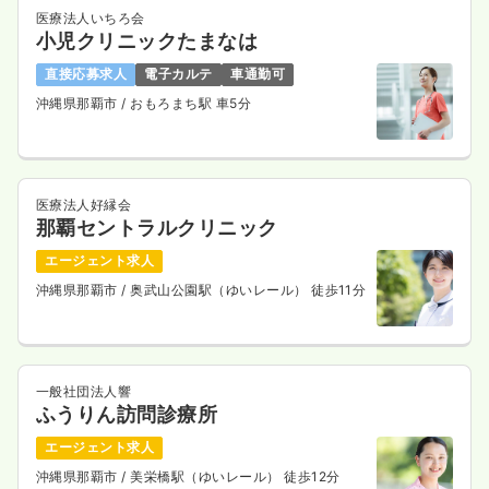
医療法人いちろ会
小児クリニックたまなは
日勤のみ（パート）
直接応募求人
電子カルテ
車通勤可
沖縄県那覇市
/ おもろまち駅 車5分
1,300
給与
時給
円
時間
8:30～17:30
日祝休み
ブランク可
第二新卒可
時給1,300円以上可
医療法人好縁会
気になる
詳細を見る
那覇セントラルクリニック
エージェント求人
沖縄県那覇市
/ 奥武山公園駅（ゆいレール） 徒歩11分
オペ室(手術室)
一般＋療養
正・准看護師
日勤のみ（常勤）
一般社団法人響
23.6〜28.0
給与
万円
/月
賞与3.2ヶ月
ふうりん訪問診療所
※一例
時間
8:30～17:30
（休憩60分）
エージェント求人
沖縄県那覇市
/ 美栄橋駅（ゆいレール） 徒歩12分
4週8休以上
月給28万円以上可