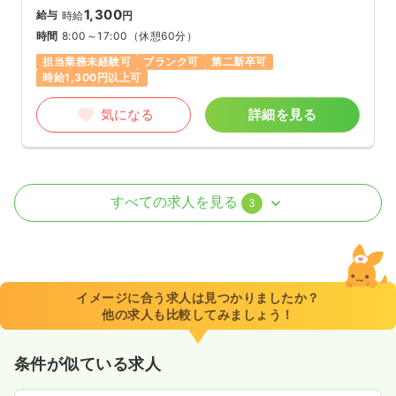
1,300
給与
時給
円
時間
8:00～17:00
（休憩60分）
担当業務未経験可
ブランク可
第二新卒可
時給1,300円以上可
気になる
詳細を見る
外来
一般＋療養
正・准看護師
すべての求人を見る
3
日勤のみ（常勤）
22.6〜27.0
給与
万円
/月
賞与3.2ヶ月
※一例
イメージに合う求人は見つかりましたか？
時間
8:30～17:30
他の求人も比較してみましょう！
日祝休み
4週8休以上
ブランク可
第二新卒可
月給27万円以上可
条件が似ている求人
気になる
詳細を見る