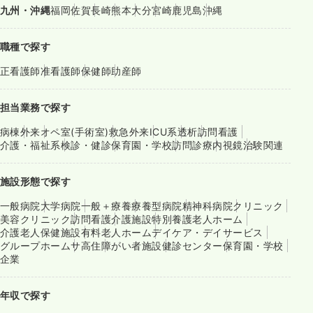
九州・沖縄
福岡
佐賀
長崎
熊本
大分
宮崎
鹿児島
沖縄
職種で探す
正看護師
准看護師
保健師
助産師
担当業務で探す
病棟
外来
オペ室(手術室)
救急外来
ICU系
透析
訪問看護
介護・福祉系
検診・健診
保育園・学校
訪問診療
内視鏡
治験関連
施設形態で探す
一般病院
大学病院
一般＋療養
療養型病院
精神科病院
クリニック
美容クリニック
訪問看護
介護施設
特別養護老人ホーム
介護老人保健施設
有料老人ホーム
デイケア・デイサービス
グループホーム
サ高住
障がい者施設
健診センター
保育園・学校
企業
年収で探す