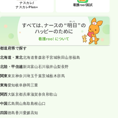
ナスカレ/
看護roo!国試
ナスカレPlus+
都道府県で探す
北海道・東北
北海道
青森
岩手
宮城
秋田
山形
福島
北陸・甲信越
新潟
富山
石川
福井
山梨
長野
関東
東京
神奈川
埼玉
千葉
茨城
栃木
群馬
東海
愛知
岐阜
静岡
三重
関西
大阪
京都
兵庫
滋賀
奈良
和歌山
中国
広島
岡山
鳥取
島根
山口
四国
徳島
香川
愛媛
高知