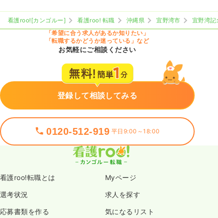
看護roo![カンゴルー]
看護roo! 転職
沖縄県
宜野湾市
宜野湾記
「希望に合う求人があるか知りたい」
「転職するかどうか迷っている」など
お気軽にご相談ください
登録して相談してみる
0120-512-919
平日9:00～18:00
看護roo!転職とは
Myページ
選考状況
求人を探す
応募書類を作る
気になるリスト