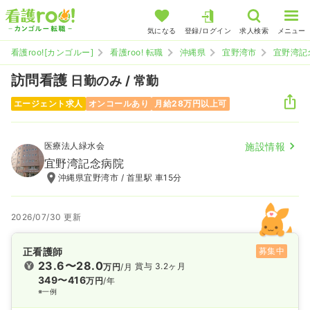
気になる
登録/ログイン
求人検索
メニュー
看護roo![カンゴルー]
看護roo! 転職
沖縄県
宜野湾市
宜野湾記
訪問看護
日勤のみ / 常勤
エージェント求人
オンコールあり
月給28万円以上可
医療法人緑水会
施設情報
宜野湾記念病院
沖縄県宜野湾市 / 首里駅 車15分
2026/07/30 更新
正看護師
募集中
23.6〜28.0
賞与 3.2ヶ月
万円
/月
349〜416
万円
/年
※一例