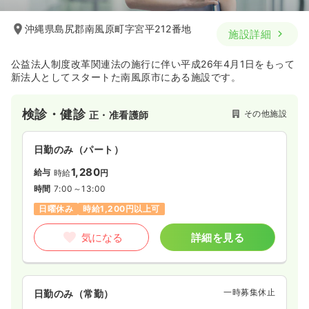
沖縄県島尻郡南風原町字宮平212番地
施設詳細
公益法人制度改革関連法の施行に伴い平成26年4月1日をもって
新法人としてスタートた南風原市にある施設です。
検診・健診
その他施設
正・准看護師
日勤のみ（パート）
1,280
給与
時給
円
時間
7:00～13:00
日曜休み
時給1,200円以上可
気になる
詳細を見る
一時募集休止
日勤のみ（常勤）