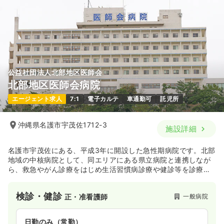
公益社団法人北部地区医師会
北部地区医師会病院
エージェント求人
7:1
電子カルテ
車通勤可
託児所
沖縄県名護市宇茂佐1712-3
施設詳細
名護市宇茂佐にある、平成3年に開設した急性期病院です。北部
地域の中核病院として、同エリアにある県立病院と連携しなが
ら、救急やがん診療をはじめ生活習慣病診療や健診等を診療の
柱に、長年地域医療に貢献し続けている病院です。また、医師
会立の病院でもあるため、地域の診療所の後方支援病院として
検診・健診
一般病院
正・准看護師
の役割も担っています。令和元年には、附属病院との統合も果
たし、今後ますます地域の急性期医療への貢献に期待がかかる
病院です。
日勤のみ（常勤）