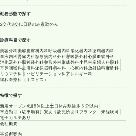
勤務形態で探す
2交代
3交代
日勤のみ
夜勤のみ
診療科目で探す
美容外科
美容皮膚科
内科
呼吸器内科
消化器内科
循環器内科
血液内科
腎臓内科
糖尿病内科
外科
呼吸器外科
心臓血管外科
消化器外科
脳神経外科
整形外科
形成外科
小児科
産婦人科
眼科
耳鼻咽喉科
皮膚科
泌尿器科
精神科・心療内科
放射線科
麻酔科
リウマチ科
リハビリテーション科
アレルギー科
緩和医療科（ホスピス）
特徴で探す
新規オープン
4週8休以上
土日休み
駅徒歩５分以内
車通勤可（駐車場有）
寮あり
託児所あり
ブランク・未経験可
電子カルテあり
会社概要
事業所案内