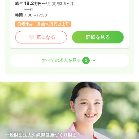
18.2
給与
万円〜
/月
賞与3.5ヶ月
※一例
時間
7:00～17:30
日曜休み
月給18万円以上可
気になる
詳細を見る
検診・健診
その他施設
保健師
すべての求人を見る
2
一時募集休止
日勤のみ（常勤）
17.4〜21.7
給与
万円
/月
賞与2回
※一例
時間
7:45～16:45
日祝休み
担当業務未経験可
月給21万円以上可
気になる
詳細を見る
一般財団法人沖縄県健康づくり財団