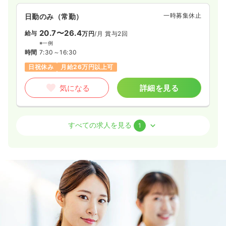
一時募集休止
日勤のみ（常勤）
20.7〜26.4
給与
万円
/月
賞与2回
※一例
時間
7:30～16:30
日祝休み
月給26万円以上可
気になる
詳細を見る
検診・健診
一般病院
保健師
すべての求人を見る
1
一時募集休止
日勤のみ（常勤）
21.2〜26.9
給与
万円
/月
賞与2回
※一例
時間
7:30～16:30
日祝休み
月給26万円以上可
気になる
詳細を見る