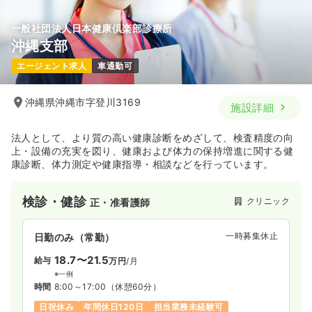
一般社団法人日本健康倶楽部診療所
沖縄支部
エージェント求人
車通勤可
沖縄県沖縄市字登川3169
施設詳細
法人として、より質の高い健康診断をめざして、検査精度の向
上・設備の充実を図り、健康および体力の保持増進に関する健
康診断、体力測定や健康指導・相談などを行っています。
検診・健診
クリニック
正・准看護師
一時募集休止
日勤のみ（常勤）
18.7〜21.5
給与
万円
/月
※一例
時間
8:00～17:00
（休憩60分）
日祝休み
年間休日120日
担当業務未経験可