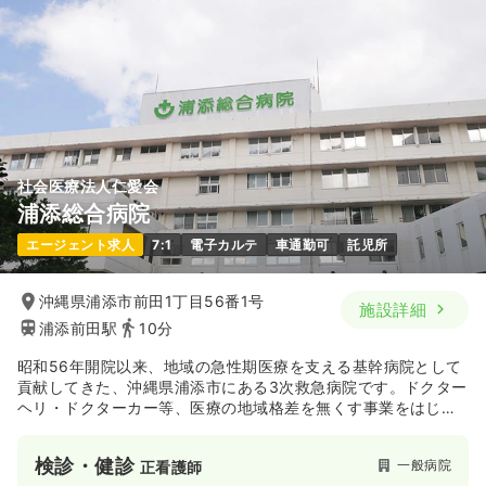
社会医療法人仁愛会
浦添総合病院
エージェント求人
7:1
電子カルテ
車通勤可
託児所
沖縄県浦添市前田1丁目56番1号
施設詳細
浦添前田駅
10分
昭和56年開院以来、地域の急性期医療を支える基幹病院として
貢献してきた、沖縄県浦添市にある3次救急病院です。ドクター
ヘリ・ドクターカー等、医療の地域格差を無くす事業をはじ
め、県内唯一のDPCⅡ群病院への分類認定等、充実した救急医療
環境の下で勤務できます。
検診・健診
一般病院
正看護師