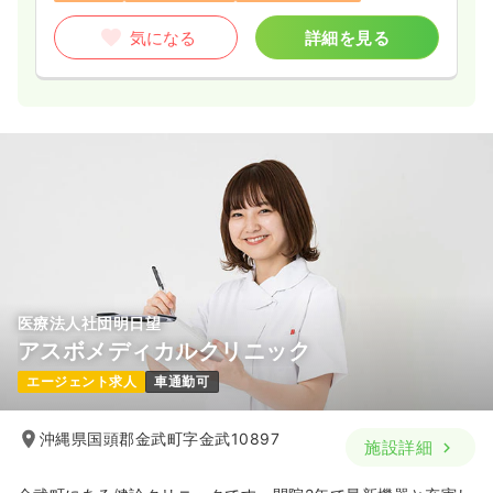
気になる
詳細を見る
医療法人社団明日望
アスボメディカルクリニック
エージェント求人
車通勤可
沖縄県国頭郡金武町字金武10897
施設詳細