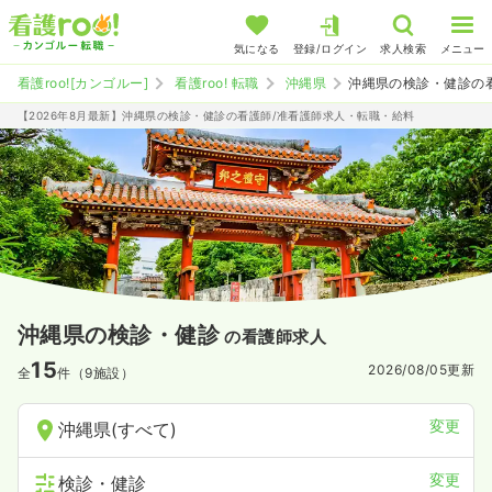
気になる
登録/ログイン
求人検索
メニュー
看護roo![カンゴルー]
看護roo! 転職
沖縄県
沖縄県の検診・健診の
【2026年8月最新】沖縄県の検診・健診の看護師/准看護師求人・転職・給料
沖縄県の検診・健診
の看護師求人
15
2026/08/05
更新
全
件（9施設）
変更
沖縄県(すべて)
変更
検診・健診