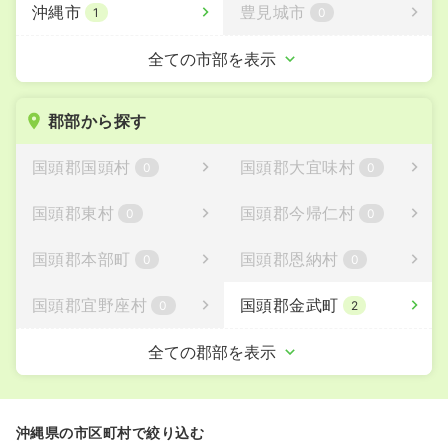
沖縄市
豊見城市
1
0
うるま市
宮古島市
全ての市部を表示
0
0
南城市
0
郡部から探す
国頭郡国頭村
国頭郡大宜味村
0
0
国頭郡東村
国頭郡今帰仁村
0
0
国頭郡本部町
国頭郡恩納村
0
0
国頭郡宜野座村
国頭郡金武町
0
2
国頭郡伊江村
中頭郡読谷村
全ての郡部を表示
0
0
中頭郡嘉手納町
中頭郡北谷町
0
2
沖縄県の市区町村で絞り込む
中頭郡北中城村
中頭郡中城村
0
0