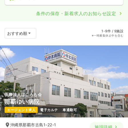
条件の保存・新着求人のお知らせ設定
1-9件 / 9施設
※一時募集休止中を含む
医療法人はごろも会
那覇ゆい病院
エージェント求人
電子カルテ
車通勤可
沖縄県那覇市古島1-22-1
施設詳細