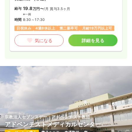
19.8
給与
万円〜
/月
賞与3.5ヶ月
※一例
時間
8:30～17:30
日祝休み
4週8休以上
第二新卒可
月給19万円以上可
気になる
詳細を見る
宗教法人セブンスデー・アドベンチスト教団
アドベンチストメディカルセンター