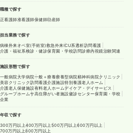
職種で探す
正看護師
准看護師
保健師
助産師
担当業務で探す
病棟
外来
オペ室(手術室)
救急外来
ICU系
透析
訪問看護
介護・福祉系
検診・健診
保育園・学校
訪問診療
内視鏡
治験関連
施設形態で探す
一般病院
大学病院
一般＋療養
療養型病院
精神科病院
クリニック
美容クリニック
訪問看護
介護施設
特別養護老人ホーム
介護老人保健施設
有料老人ホーム
デイケア・デイサービス
グループホーム
サ高住
障がい者施設
健診センター
保育園・学校
企業
年収で探す
300万円以上
400万円以上
500万円以上
600万円以上
700万円以上
800万円以上