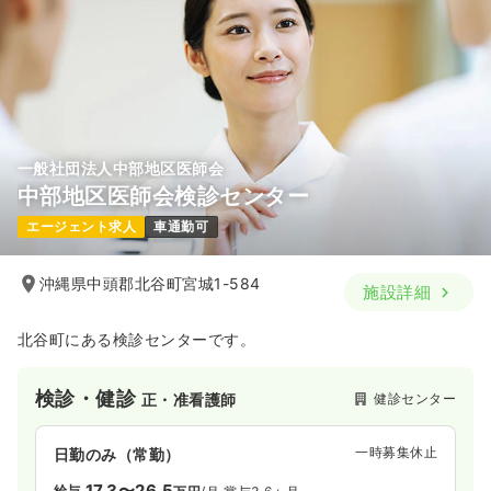
※一例
時間
8:30～17:30
（休憩60分）
日祝休み
月給40万円以上可
気になる
詳細を見る
一般社団法人中部地区医師会
中部地区医師会検診センター
エージェント求人
車通勤可
沖縄県中頭郡北谷町宮城1-584
施設詳細
北谷町にある検診センターです。
検診・健診
健診センター
正・准看護師
一時募集休止
日勤のみ（常勤）
17.3〜26.5
給与