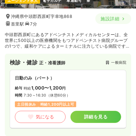
エージェント求人
電子カルテ
車通勤可
寮
沖縄県中頭郡西原町字幸地868
施設詳細
首里駅
7分
中頭郡西原町にあるアドベンチストメディカルセンターは、全
世界に500以上の医療機関をもつアドベンチスト病院グループ
の1つで、緩和ケアによるターミナルに注力している病院です。
小さいながら献身的にあらゆる医療を提供しているキリスト教
の病院です。
検診・健診
一般病院
正・准看護師
日勤のみ（パート）
1,000〜1,200
給与
時給
円
時間
7:30～16:30
（休憩60分）
土日祝休み
時給1,200円以上可
気になる
詳細を見る