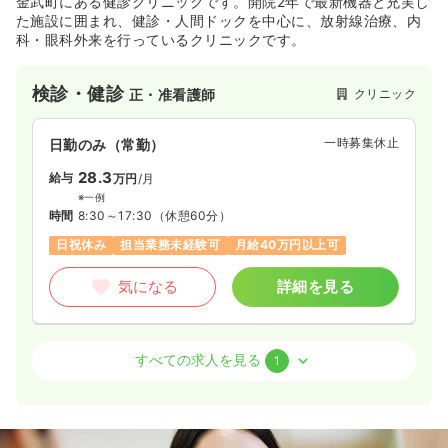
金武町にある健診クリニックです。開院2年で最新機器と充実し
た施設に囲まれ、健診・人間ドックを中心に、放射線治療、内
科・眼科外来を行っているクリニックです。
検診・健診
クリニック
正・准看護師
一時募集休止
日勤のみ（常勤）
28.3
給与
万円
/月
※一例
時間
8:30～17:30
（休憩60分）
日祝休み
担当業務未経験可
月給40万円以上可
気になる
詳細を見る
検診・健診
クリニック
保健師
すべての求人を見る
1
一時募集休止
日勤のみ（常勤）
24.0〜40.0
給与
万円
/月