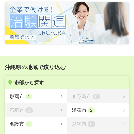
沖縄県の地域で絞り込む
市部から探す
那覇市
宜野湾市
1
0
石垣市
浦添市
0
2
名護市
糸満市
1
0