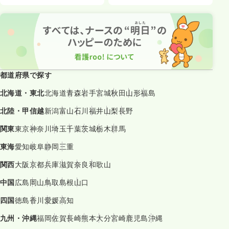
都道府県で探す
北海道・東北
北海道
青森
岩手
宮城
秋田
山形
福島
北陸・甲信越
新潟
富山
石川
福井
山梨
長野
関東
東京
神奈川
埼玉
千葉
茨城
栃木
群馬
東海
愛知
岐阜
静岡
三重
関西
大阪
京都
兵庫
滋賀
奈良
和歌山
中国
広島
岡山
鳥取
島根
山口
四国
徳島
香川
愛媛
高知
九州・沖縄
福岡
佐賀
長崎
熊本
大分
宮崎
鹿児島
沖縄