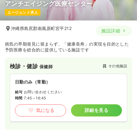
アンチエイジング医療センター
一時募集休止
日勤のみ（パート）
エージェント求人
1,280
給与
時給
円
時間
7:00～13:00
沖縄県島尻郡南風原町宮平212
施設詳細
日祝休み
担当業務未経験可
時給1,200円以上可
気になる
詳細を見る
病気の早期発見に留まらず、「健康長寿」の実現を目的とした
予防医療を総合的に提供している施設です
検診・健診
その他施設
保健師
日勤のみ（常勤）
給与
お問い合わせください
時間
7:45～16:45
気になる
詳細を見る