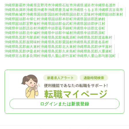
沖縄県那覇市
沖縄県宜野湾市
沖縄県石垣市
沖縄県浦添市
沖縄県名護市
沖縄県糸満市
沖縄県沖縄市
沖縄県豊見城市
沖縄県うるま市
沖縄県宮古島市
中頭郡西原町
島尻郡与那原町
1
0
沖縄県南城市
沖縄県国頭郡国頭村
沖縄県国頭郡大宜味村
沖縄県国頭郡東村
沖縄県国頭郡今帰仁村
沖縄県国頭郡本部町
沖縄県国頭郡恩納村
沖縄県国頭郡宜野座村
沖縄県国頭郡金武町
沖縄県国頭郡伊江村
島尻郡南風原町
島尻郡渡嘉敷村
5
0
沖縄県中頭郡読谷村
沖縄県中頭郡嘉手納町
沖縄県中頭郡北谷町
沖縄県中頭郡北中城村
沖縄県中頭郡中城村
沖縄県中頭郡西原町
沖縄県島尻郡与那原町
沖縄県島尻郡南風原町
沖縄県島尻郡渡嘉敷村
島尻郡座間味村
島尻郡粟国村
0
0
沖縄県島尻郡座間味村
沖縄県島尻郡粟国村
沖縄県島尻郡渡名喜村
沖縄県島尻郡南大東村
沖縄県島尻郡北大東村
沖縄県島尻郡伊平屋村
島尻郡渡名喜村
島尻郡南大東村
沖縄県島尻郡伊是名村
沖縄県島尻郡久米島町
沖縄県島尻郡八重瀬町
0
0
沖縄県宮古郡多良間村
沖縄県八重山郡竹富町
沖縄県八重山郡与那国町
島尻郡北大東村
島尻郡伊平屋村
0
0
島尻郡伊是名村
島尻郡久米島町
0
0
島尻郡八重瀬町
宮古郡多良間村
0
0
ログインまたは新規登録
八重山郡与那国町
八重山郡竹富町
0
0