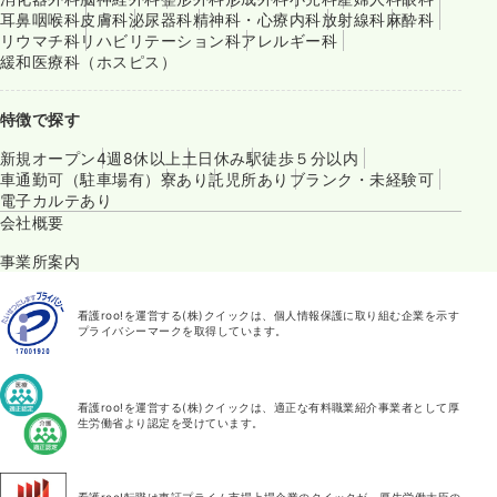
耳鼻咽喉科
皮膚科
泌尿器科
精神科・心療内科
放射線科
麻酔科
リウマチ科
リハビリテーション科
アレルギー科
緩和医療科（ホスピス）
特徴で探す
新規オープン
4週8休以上
土日休み
駅徒歩５分以内
車通勤可（駐車場有）
寮あり
託児所あり
ブランク・未経験可
電子カルテあり
会社概要
事業所案内
看護roo!を運営する(株)クイックは、個人情報保護に取り組む企業を示す
プライバシーマークを取得しています。
看護roo!を運営する(株)クイックは、適正な有料職業紹介事業者として厚
生労働省より認定を受けています。
看護roo!転職は東証プライム市場上場企業のクイックが、厚生労働大臣の