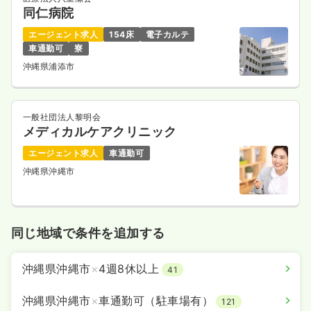
同仁病院
エージェント求人
154床
電子カルテ
車通勤可
寮
沖縄県浦添市
一般社団法人黎明会
メディカルケアクリニック
エージェント求人
車通勤可
沖縄県沖縄市
同じ地域で条件を追加する
沖縄県沖縄市
×
4週8休以上
41
沖縄県沖縄市
×
車通勤可（駐車場有）
121