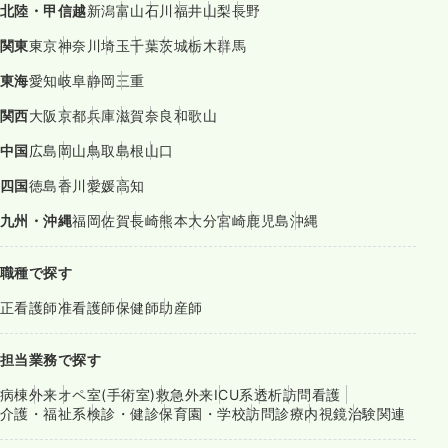
北陸・甲信越
新潟
富山
石川
福井
山梨
長野
関東
東京
神奈川
埼玉
千葉
茨城
栃木
群馬
東海
愛知
岐阜
静岡
三重
関西
大阪
京都
兵庫
滋賀
奈良
和歌山
中国
広島
岡山
鳥取
島根
山口
四国
徳島
香川
愛媛
高知
九州・沖縄
福岡
佐賀
長崎
熊本
大分
宮崎
鹿児島
沖縄
職種で探す
正看護師
准看護師
保健師
助産師
担当業務で探す
病棟
外来
オペ室(手術室)
救急外来
ICU系
透析
訪問看護
介護・福祉系
検診・健診
保育園・学校
訪問診療
内視鏡
治験関連