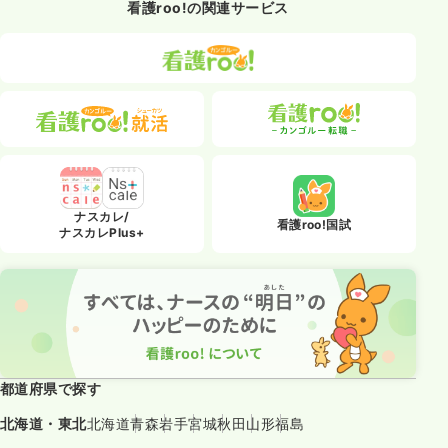
看護roo!の関連サービス
ナスカレ/
看護roo!国試
ナスカレPlus+
都道府県で探す
北海道・東北
北海道
青森
岩手
宮城
秋田
山形
福島