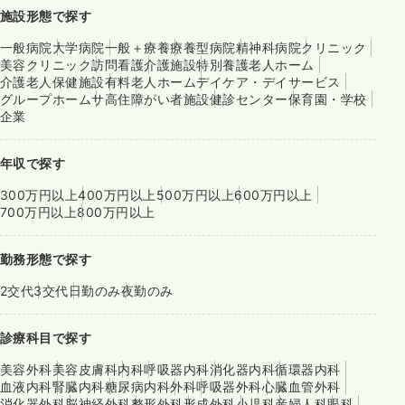
施設形態で探す
一般病院
大学病院
一般＋療養
療養型病院
精神科病院
クリニック
美容クリニック
訪問看護
介護施設
特別養護老人ホーム
介護老人保健施設
有料老人ホーム
デイケア・デイサービス
グループホーム
サ高住
障がい者施設
健診センター
保育園・学校
企業
年収で探す
300万円以上
400万円以上
500万円以上
600万円以上
700万円以上
800万円以上
勤務形態で探す
2交代
3交代
日勤のみ
夜勤のみ
診療科目で探す
美容外科
美容皮膚科
内科
呼吸器内科
消化器内科
循環器内科
血液内科
腎臓内科
糖尿病内科
外科
呼吸器外科
心臓血管外科
消化器外科
脳神経外科
整形外科
形成外科
小児科
産婦人科
眼科