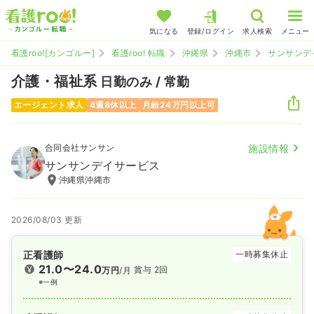
気になる
登録/ログイン
求人検索
メニュー
看護roo![カンゴルー]
看護roo! 転職
沖縄県
沖縄市
サンサンデ
介護・福祉系
日勤のみ / 常勤
エージェント求人
4週8休以上
月給24万円以上可
合同会社サンサン
施設情報
サンサンデイサービス
沖縄県沖縄市
2026/08/03 更新
正看護師
一時募集休止
21.0〜24.0
賞与 2回
万円
/月
※一例