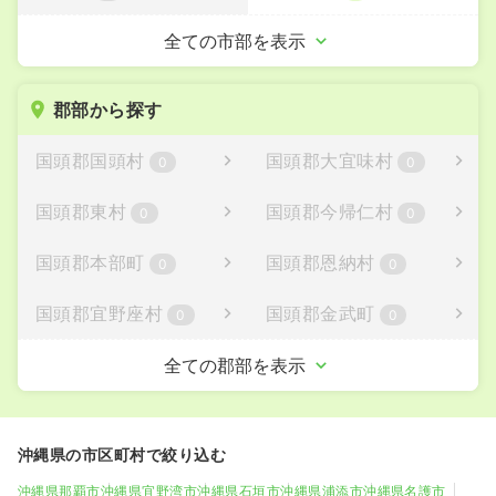
うるま市
宮古島市
全ての市部を表示
0
0
南城市
0
郡部から探す
国頭郡国頭村
国頭郡大宜味村
0
0
国頭郡東村
国頭郡今帰仁村
0
0
国頭郡本部町
国頭郡恩納村
0
0
国頭郡宜野座村
国頭郡金武町
0
0
国頭郡伊江村
中頭郡読谷村
全ての郡部を表示
0
0
中頭郡嘉手納町
中頭郡北谷町
0
0
沖縄県の市区町村で絞り込む
中頭郡北中城村
中頭郡中城村
0
1
沖縄県那覇市
沖縄県宜野湾市
沖縄県石垣市
沖縄県浦添市
沖縄県名護市