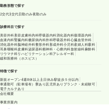
勤務形態で探す
2交代
3交代
日勤のみ
夜勤のみ
診療科目で探す
美容外科
美容皮膚科
内科
呼吸器内科
消化器内科
循環器内科
血液内科
腎臓内科
糖尿病内科
外科
呼吸器外科
心臓血管外科
消化器外科
脳神経外科
整形外科
形成外科
小児科
産婦人科
眼科
耳鼻咽喉科
皮膚科
泌尿器科
精神科・心療内科
放射線科
麻酔科
リウマチ科
リハビリテーション科
アレルギー科
緩和医療科（ホスピス）
特徴で探す
新規オープン
4週8休以上
土日休み
駅徒歩５分以内
車通勤可（駐車場有）
寮あり
託児所あり
ブランク・未経験可
電子カルテあり
会社概要
事業所案内