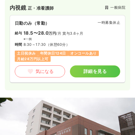
内視鏡
一般病院
正・准看護師
一時募集休止
日勤のみ（常勤）
18.5〜28.0
給与
万円
/月
賞与3.6ヶ月
※一例
時間
8:30～17:30
（休憩60分）
土日祝休み
年間休日124日
オンコールあり
月給28万円以上可
気になる
詳細を見る