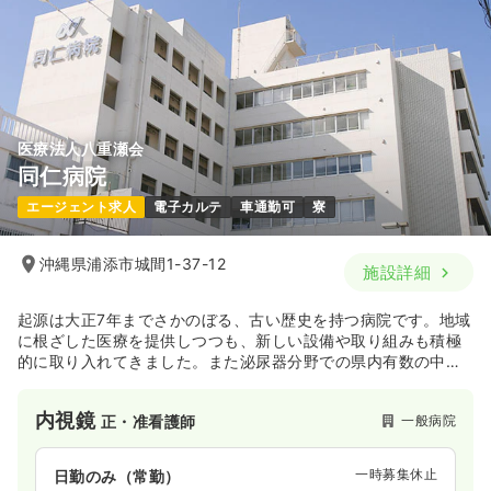
医療法人八重瀬会
同仁病院
エージェント求人
電子カルテ
車通勤可
寮
沖縄県浦添市城間1-37-12
施設詳細
起源は大正7年までさかのぼる、古い歴史を持つ病院です。地域
に根ざした医療を提供しつつも、新しい設備や取り組みも積極
的に取り入れてきました。また泌尿器分野での県内有数の中核
病院です。近年ではHCUの立ち上げにも着手したりと、益々の
地域医療への貢献を進めております。
内視鏡
一般病院
正・准看護師
一時募集休止
日勤のみ（常勤）