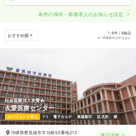
条件の保存・新着求人のお知らせ設定
1-8件 / 8施設
※一時募集休止中を含む
社会医療法人友愛会
友愛医療センター
エージェント求人
7:1
電子カルテ
車通勤可
託児所
寮
沖縄県豊見城市字与根50番地212
施設詳細