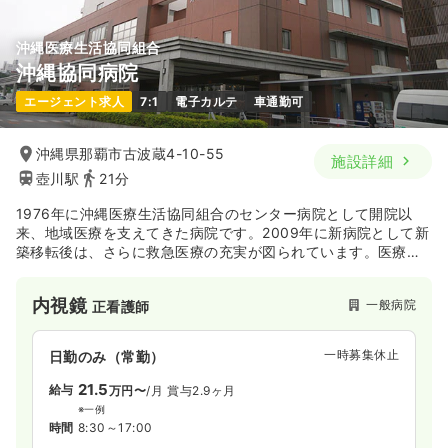
沖縄医療生活協同組合
沖縄協同病院
エージェント求人
7:1
電子カルテ
車通勤可
沖縄県那覇市古波蔵4-10-55
施設詳細
壺川駅
21分
1976年に沖縄医療生活協同組合のセンター病院として開院以
来、地域医療を支えてきた病院です。2009年に新病院として新
築移転後は、さらに救急医療の充実が図られています。医療生
協ならではの福利厚生と教育体制が充実した環境です。
内視鏡
一般病院
正看護師
一時募集休止
日勤のみ（常勤）
21.5
給与
万円〜
/月
賞与2.9ヶ月
※一例
時間
8:30～17:00