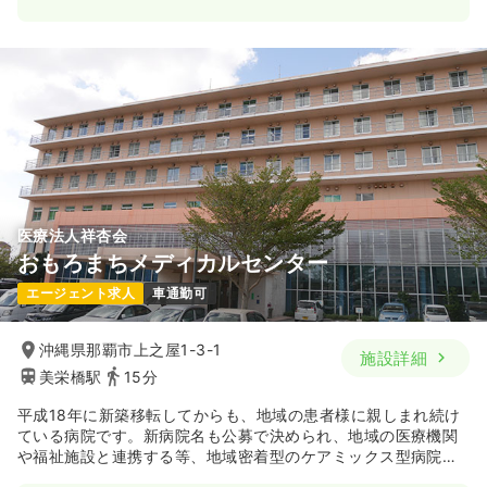
医療法人祥杏会
おもろまちメディカルセンター
エージェント求人
車通勤可
沖縄県那覇市上之屋1-3-1
施設詳細
美栄橋駅
15分
平成18年に新築移転してからも、地域の患者様に親しまれ続け
ている病院です。新病院名も公募で決められ、地域の医療機関
や福祉施設と連携する等、地域密着型のケアミックス型病院と
して患者様・職員ともに人気の病院です。