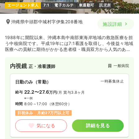
エージェント求人
7:1
電子カルテ
車通勤可
託児所
沖縄県中頭郡中城村字伊集208番地
施設詳細
1988年に開院以来、沖縄本島中南部東海岸地域の救急医療を担
う中核病院です。平成19年には7:1看護を取得し、今後益々地域
医療への貢献に期待がかかる患者様・職員双方から人気のある
病院です。
内視鏡
一般病院
正・准看護師
一時募集休止
日勤のみ（常勤）
22.2〜27.6
給与
万円
/月
賞与3.8ヶ月
※一例
時間
8:00～17:00
（休憩60分）
日祝休み
月給27万円以上可
気になる
詳細を見る