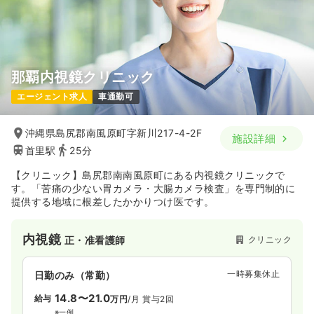
那覇内視鏡クリニック
エージェント求人
車通勤可
沖縄県島尻郡南風原町字新川217-4-2F
施設詳細
首里駅
25分
【クリニック】島尻郡南南風原町にある内視鏡クリニックで
す。「苦痛の少ない胃カメラ・大腸カメラ検査」を専門制的に
提供する地域に根差したかかりつけ医です。
内視鏡
クリニック
正・准看護師
一時募集休止
日勤のみ（常勤）
14.8〜21.0
給与
万円
/月
賞与2回
※一例