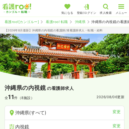
気になる
登録/ログイン
求人検索
メニュー
看護roo![カンゴルー]
看護roo! 転職
沖縄県
沖縄県の内視鏡の看護
【2026年8月最新】沖縄県の内視鏡の看護師/准看護師求人・転職・給料
沖縄県の内視鏡
の看護師求人
11
2026/08/06
更新
全
件（8施設）
変更
沖縄県(すべて)
変更
内視鏡