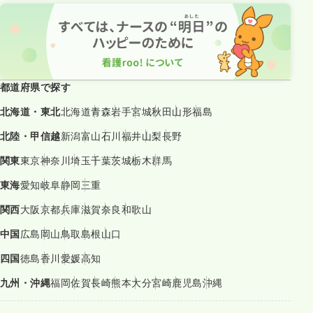
都道府県で探す
北海道・東北
北海道
青森
岩手
宮城
秋田
山形
福島
北陸・甲信越
新潟
富山
石川
福井
山梨
長野
関東
東京
神奈川
埼玉
千葉
茨城
栃木
群馬
東海
愛知
岐阜
静岡
三重
関西
大阪
京都
兵庫
滋賀
奈良
和歌山
中国
広島
岡山
鳥取
島根
山口
四国
徳島
香川
愛媛
高知
九州・沖縄
福岡
佐賀
長崎
熊本
大分
宮崎
鹿児島
沖縄