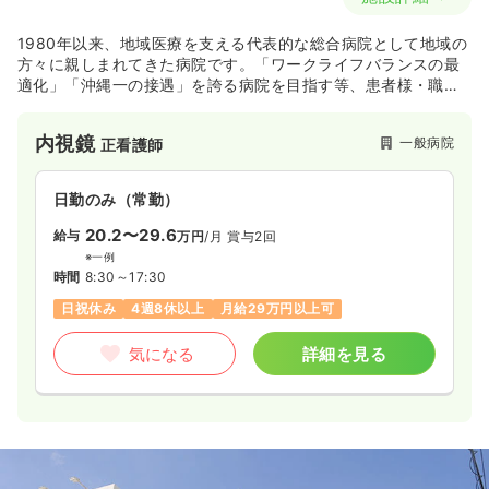
1980年以来、地域医療を支える代表的な総合病院として地域の
方々に親しまれてきた病院です。「ワークライフバランスの最
適化」「沖縄一の接遇」を誇る病院を目指す等、患者様・職員
双方に向けた方針の中で安心して勤務できる環境です。
内視鏡
一般病院
正看護師
日勤のみ（常勤）
20.2〜29.6
給与
万円
/月
賞与2回
※一例
時間
8:30～17:30
日祝休み
4週8休以上
月給29万円以上可
気になる
詳細を見る