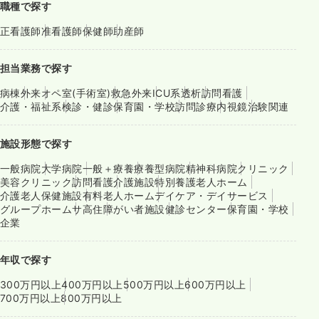
職種で探す
正看護師
准看護師
保健師
助産師
担当業務で探す
病棟
外来
オペ室(手術室)
救急外来
ICU系
透析
訪問看護
介護・福祉系
検診・健診
保育園・学校
訪問診療
内視鏡
治験関連
施設形態で探す
一般病院
大学病院
一般＋療養
療養型病院
精神科病院
クリニック
美容クリニック
訪問看護
介護施設
特別養護老人ホーム
介護老人保健施設
有料老人ホーム
デイケア・デイサービス
グループホーム
サ高住
障がい者施設
健診センター
保育園・学校
企業
年収で探す
300万円以上
400万円以上
500万円以上
600万円以上
700万円以上
800万円以上