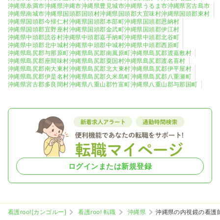
沖縄県糸満市
沖縄県沖縄市
沖縄県豊見城市
沖縄県うるま市
沖縄県宮古島市
中頭郡西原町
島尻郡与那原町
0
0
沖縄県南城市
沖縄県国頭郡国頭村
沖縄県国頭郡大宜味村
沖縄県国頭郡東村
沖縄県国頭郡今帰仁村
沖縄県国頭郡本部町
沖縄県国頭郡恩納村
沖縄県国頭郡宜野座村
沖縄県国頭郡金武町
沖縄県国頭郡伊江村
島尻郡南風原町
島尻郡渡嘉敷村
2
0
沖縄県中頭郡読谷村
沖縄県中頭郡嘉手納町
沖縄県中頭郡北谷町
沖縄県中頭郡北中城村
沖縄県中頭郡中城村
沖縄県中頭郡西原町
沖縄県島尻郡与那原町
沖縄県島尻郡南風原町
沖縄県島尻郡渡嘉敷村
島尻郡座間味村
島尻郡粟国村
0
0
沖縄県島尻郡座間味村
沖縄県島尻郡粟国村
沖縄県島尻郡渡名喜村
沖縄県島尻郡南大東村
沖縄県島尻郡北大東村
沖縄県島尻郡伊平屋村
島尻郡渡名喜村
島尻郡南大東村
沖縄県島尻郡伊是名村
沖縄県島尻郡久米島町
沖縄県島尻郡八重瀬町
0
0
沖縄県宮古郡多良間村
沖縄県八重山郡竹富町
沖縄県八重山郡与那国町
島尻郡北大東村
島尻郡伊平屋村
0
0
島尻郡伊是名村
島尻郡久米島町
0
0
島尻郡八重瀬町
宮古郡多良間村
2
0
ログインまたは新規登録
八重山郡与那国町
八重山郡竹富町
0
0
看護roo![カンゴルー]
看護roo! 転職
沖縄県
沖縄県の内視鏡の看護