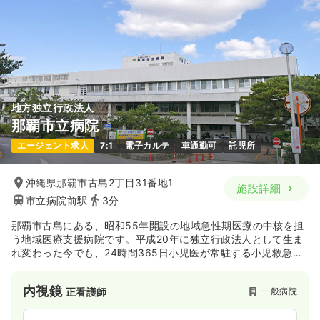
地方独立行政法人
那覇市立病院
エージェント求人
7:1
電子カルテ
車通勤可
託児所
沖縄県那覇市古島2丁目31番地1
施設詳細
市立病院前駅
3分
那覇市古島にある、昭和55年開設の地域急性期医療の中核を担
う地域医療支援病院です。平成20年に独立行政法人として生ま
れ変わった今でも、24時間365日小児医が常駐する小児救急を
始めとする救急医療や、がん拠点病院として各種がん疾患専門
の担当医を配置したがん医療を市民・地域住民に提供していま
内視鏡
一般病院
正看護師
す。