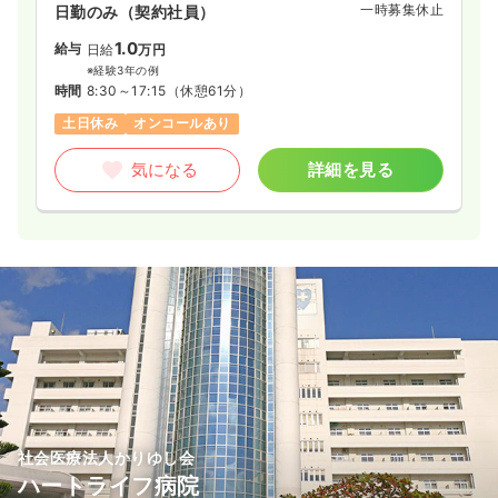
一時募集休止
日勤のみ（契約社員）
1.0
給与
日給
万円
※経験3年の例
時間
8:30～17:15
（休憩61分）
土日休み
オンコールあり
気になる
詳細を見る
社会医療法人かりゆし会
ハートライフ病院