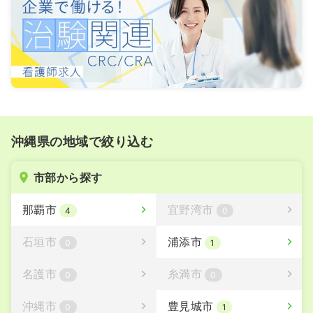
沖縄県の地域で絞り込む
市部から探す
那覇市
宜野湾市
4
0
石垣市
浦添市
0
1
名護市
糸満市
0
0
沖縄市
豊見城市
0
1