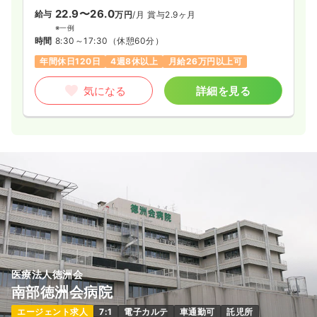
22.9〜26.0
給与
万円
/月
賞与2.9ヶ月
※一例
時間
8:30～17:30
（休憩60分）
年間休日120日
4週8休以上
月給26万円以上可
気になる
詳細を見る
医療法人徳洲会
南部徳洲会病院
エージェント求人
7:1
電子カルテ
車通勤可
託児所