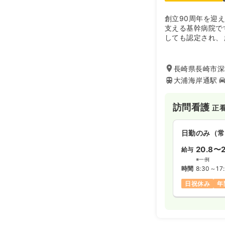
創立90周年を迎
支える基幹病院で
しても認定され、
がかかっています
着型の環境で勤務
す。
長崎県長崎市深堀
大浦海岸通駅
訪問看護
正
日勤のみ（常
20.8〜2
給与
※一例
時間
8:30～17
日祝休み
年