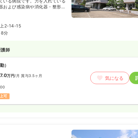
ている病院です。力を入れている
器および感染病や消化器・整形・
設の特養と合わせ、益々地域住民
となっています。
2-14-15
8分
看護師
勤）
7.0
万円
/月
賞与3.5ヶ月
気になる
:00
以上可