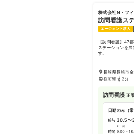
株式会社N・フ
訪問看護ス
エージェント求人
【訪問看護】47
ステーションを展
す。
長崎県長崎市金
桜町駅
2分
訪問看護
正
日勤のみ（常
30.5〜3
給与
※一例
時間
9:00～18