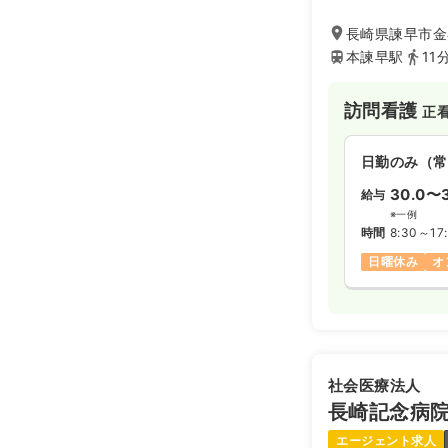
ービスの質を向上
いります。
長崎県諫早市金
本諫早駅
11
訪問看護
正
日勤のみ（常
30.0〜
給与
※一例
時間
8:30～17
日曜休み
オ
社会医療法人
長崎記念病
エージェント求人