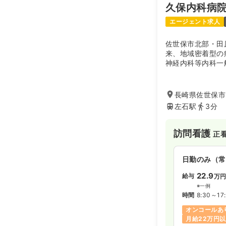
久保内科病
エージェント求人
佐世保市北部・田
来、地域密着型の
神経内科等内科一
してきた病院です
後も益々地域医療
長崎県佐世保市田
左石駅
3分
訪問看護
正
日勤のみ（常
22.9
給与
万
※一例
時間
8:30～17
オンコールあ
月給22万円