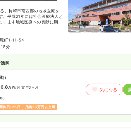
える、長崎市南西部の地域医療を
す。平成21年には社会医療法人と
ますます地域医療への貢献に期待
。急性期から慢性期まで、地域密
したい方にはピッタリの病院で
町1-11-54
18分
看護師
勤）
6.8
万円
/月
賞与3ヶ月
気になる
:00
間休日126日
月給26万円以上可