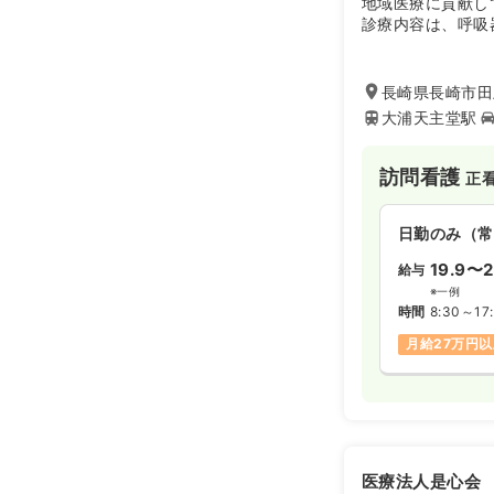
地域医療に貢献し
診療内容は、呼吸
リハビリ等で、併
から頼られる存在
長崎県長崎市田上
大浦天主堂駅
訪問看護
正
日勤のみ（常
19.9〜2
給与
※一例
時間
8:30～17
月給27万円
医療法人是心会