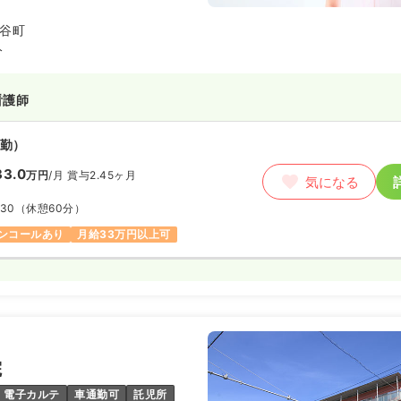
し続ける会社であるよう努めてま
谷町
分
看護師
勤）
33.0
万円
/月
賞与2.45ヶ月
気になる
:30
（休憩60分）
ンコールあり
月給33万円以上可
院
電子カルテ
車通勤可
託児所