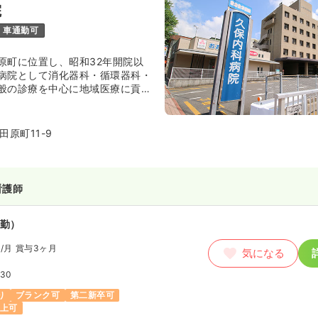
院
車通勤可
原町に位置し、昭和32年開院以
病院として消化器科・循環器科・
般の診療を中心に地域医療に貢献
。平成元年には新病棟もでき、今
への貢献が期待されています。
原町11-9
看護師
勤）
円
/月
賞与3ヶ月
気になる
:30
り
ブランク可
第二新卒可
以上可