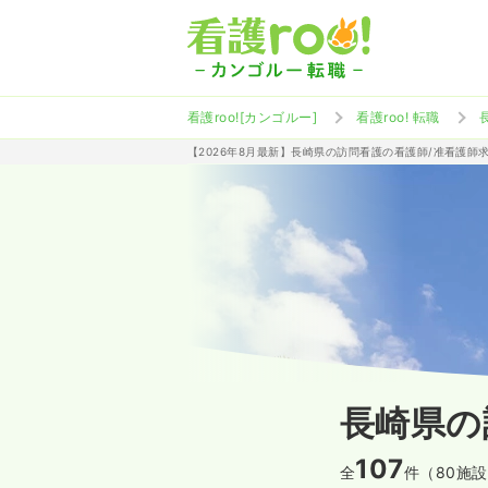
看護roo![カンゴルー]
看護roo! 転職
【2026年8月最新】長崎県の訪問看護の看護師/准看護師
長崎県の
107
全
件（80施