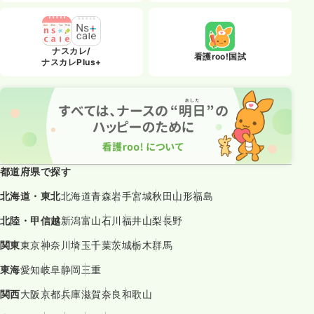
ナスカレ/
看護roo!国試
ナスカレPlus+
都道府県で探す
北海道・東北
北海道
青森
岩手
宮城
秋田
山形
福島
北陸・甲信越
新潟
富山
石川
福井
山梨
長野
関東
東京
神奈川
埼玉
千葉
茨城
栃木
群馬
東海
愛知
岐阜
静岡
三重
関西
大阪
京都
兵庫
滋賀
奈良
和歌山