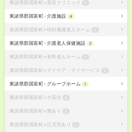
東諸県郡国富町
×
美容クリニック
0
東諸県郡国富町
×
介護施設
4
東諸県郡国富町
×
特別養護老人ホーム
0
東諸県郡国富町
×
介護老人保健施設
2
東諸県郡国富町
×
有料老人ホーム
0
東諸県郡国富町
×
デイケア・デイサービス
0
東諸県郡国富町
×
グループホーム
1
東諸県郡国富町
×
サ高住
0
東諸県郡国富町
×
寮あり
0
東諸県郡国富町
×
託児所あり
0