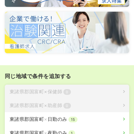
同じ地域で条件を追加する
東諸県郡国富町
×
保健師
0
東諸県郡国富町
×
助産師
0
東諸県郡国富町
×
日勤のみ
15
東諸県郡国富町
×
夜勤のみ
1