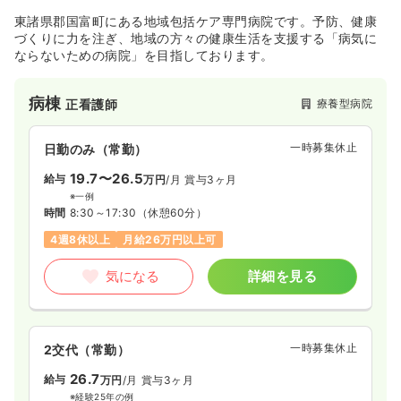
東諸県郡国富町にある地域包括ケア専門病院です。予防、健康
づくりに力を注ぎ、地域の方々の健康生活を支援する「病気に
ならないための病院」を目指しております。
病棟
療養型病院
正看護師
一時募集休止
日勤のみ（常勤）
19.7〜26.5
給与
万円
/月
賞与3ヶ月
※一例
時間
8:30～17:30
（休憩60分）
4週8休以上
月給26万円以上可
気になる
詳細を見る
一時募集休止
2交代（常勤）
26.7
給与
万円
/月
賞与3ヶ月
※経験25年の例