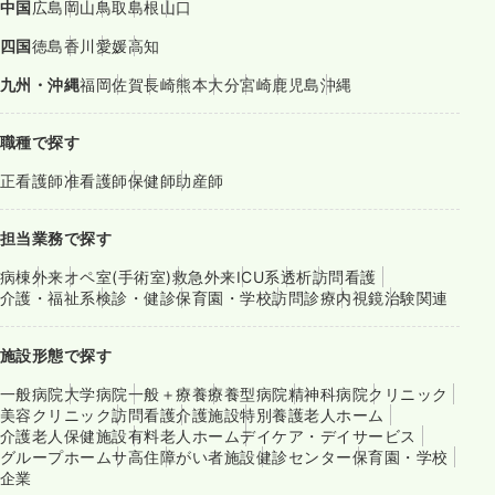
中国
広島
岡山
鳥取
島根
山口
四国
徳島
香川
愛媛
高知
九州・沖縄
福岡
佐賀
長崎
熊本
大分
宮崎
鹿児島
沖縄
職種で探す
正看護師
准看護師
保健師
助産師
担当業務で探す
病棟
外来
オペ室(手術室)
救急外来
ICU系
透析
訪問看護
介護・福祉系
検診・健診
保育園・学校
訪問診療
内視鏡
治験関連
施設形態で探す
一般病院
大学病院
一般＋療養
療養型病院
精神科病院
クリニック
美容クリニック
訪問看護
介護施設
特別養護老人ホーム
介護老人保健施設
有料老人ホーム
デイケア・デイサービス
グループホーム
サ高住
障がい者施設
健診センター
保育園・学校
企業