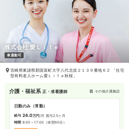
株式会社 愛Ｌｉｆｅ
車通勤可
宮崎県東諸県郡国富町大字八代北俣２１３９番地６２ 「住宅
型有料老人ホーム愛Ｌｉｆｅ秋桜」
介護・福祉系
その他介護施設
正・准看護師
日勤のみ（常勤）
24.0
給与
万円
/月
賞与2.5ヶ月
時間
8:00～17:00
（休憩60分）