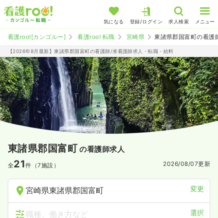
気になる
登録/ログイン
求人検索
メニュー
看護roo![カンゴルー]
看護roo! 転職
宮崎県
東諸県郡国富町の看護
【2026年8月最新】東諸県郡国富町の看護師/准看護師求人・転職・給料
東諸県郡国富町
の看護師求人
21
2026/08/07
更新
全
件（7施設）
変更
宮崎県東諸県郡国富町
選択
職種、働き方など