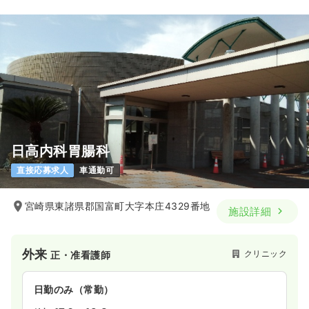
日高内科胃腸科
直接応募求人
車通勤可
宮崎県東諸県郡国富町大字本庄4329番地
施設詳細
外来
クリニック
正・准看護師
日勤のみ（常勤）