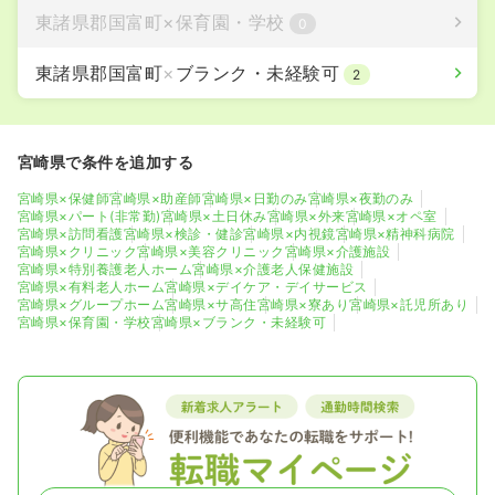
東諸県郡国富町
×
保育園・学校
0
東諸県郡国富町
×
ブランク・未経験可
2
宮崎県で条件を追加する
宮崎県×保健師
宮崎県×助産師
宮崎県×日勤のみ
宮崎県×夜勤のみ
宮崎県×パート(非常勤)
宮崎県×土日休み
宮崎県×外来
宮崎県×オペ室
宮崎県×訪問看護
宮崎県×検診・健診
宮崎県×内視鏡
宮崎県×精神科病院
宮崎県×クリニック
宮崎県×美容クリニック
宮崎県×介護施設
宮崎県×特別養護老人ホーム
宮崎県×介護老人保健施設
宮崎県×有料老人ホーム
宮崎県×デイケア・デイサービス
宮崎県×グループホーム
宮崎県×サ高住
宮崎県×寮あり
宮崎県×託児所あり
宮崎県×保育園・学校
宮崎県×ブランク・未経験可