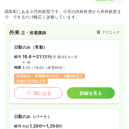
国富町にある小児科医院です。小児の内科疾患から外科疾患ま
で、できるだけ幅広く診療しています。
外来
クリニック
正・准看護師
日勤のみ（常勤）
19.6〜21.1
給与
万円
/月
賞与3.4ヶ月
※一例
時間
8:30～18:00
（休憩90分）
日祝休み
年間休日125日
4週8休以上
月給21万円以上可
気になる
詳細を見る
日勤のみ（パート）
1,200〜1,250
給与
時給
円