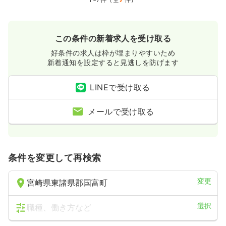
※経験24年の例
時間
8:30～17:30
（休憩60分）
4週8休以上
月給40万円以上可
この条件の新着求人を受け取る
気になる
詳細を見る
好条件の求人は枠が埋まりやすいため
新着通知を設定すると見逃しを防げます
外来
LINEで受け取る
療養型病院
正・准看護師
メールで受け取る
一時募集休止
日勤のみ（常勤）
19.7〜26.5
給与
万円
/月
賞与3ヶ月
※一例
時間
8:30～17:30
（休憩60分）
条件を変更して再検索
4週8休以上
月給26万円以上可
変更
宮崎県東諸県郡国富町
気になる
詳細を見る
選択
職種、働き方など
一時募集休止
日勤のみ（パート）