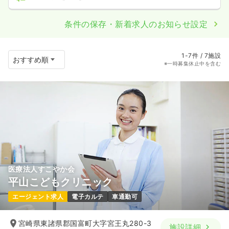
条件の保存・新着求人のお知らせ設定
1-7件 / 7施設
※一時募集休止中を含む
医療法人すこやか会
平山こどもクリニック
エージェント求人
電子カルテ
車通勤可
宮崎県東諸県郡国富町大字宮王丸280-3
施設詳細