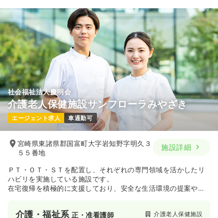
20.0〜24.5
給与
万円
/月
賞与3ヶ月
※一例
時間
8:30～17:30
（休憩60分）
日祝休み
月給24万円以上可
気になる
詳細を見る
社会福祉法人慶明会
介護老人保健施設サンフローラみやざき
一時募集休止
日勤のみ（パート）
エージェント求人
車通勤可
1,100〜1,200
給与
時給
円
時間
8:30～17:30
宮崎県東諸県郡国富町大字岩知野字明久３
施設詳細
日祝休み
時給1,200円以上可
５５番地
気になる
詳細を見る
ＰＴ・ＯＴ・ＳＴを配置し、それぞれの専門領域を活かしたリ
ハビリを実施している施設です。
在宅復帰を積極的に支援しており、安全な生活環境の提案や復
帰後のフォローなど、
持続的な生活が可能となるよう取り組みをしている施設です。
介護・福祉系
介護老人保健施設
正・准看護師