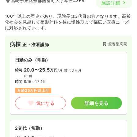
宮崎県東諸県郡国富町大字本庄4365
施設詳細
100年以上の歴史があり、現院長は3代目の方となります。高齢
化社会を見越して整形外科を柱に慢性期まで幅広い医療ニーズ
に対応されています。
病棟
療養型病院
正・准看護師
日勤のみ（常勤）
20.0〜25.5
給与
万円
/月
賞与3ヶ月
※一例
時間
8:15～17:15
月給25万円以上可
気になる
詳細を見る
2交代（常勤）