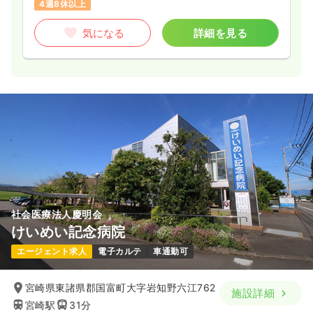
4週8休以上
気になる
詳細を見る
社会医療法人慶明会
けいめい記念病院
エージェント求人
電子カルテ
車通勤可
宮崎県東諸県郡国富町大字岩知野六江762
施設詳細
宮崎駅
31分