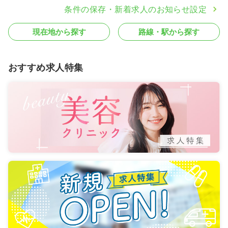
条件の保存・新着求人のお知らせ設定
1,100〜1,200
給与
時給
円
時間
8:30～17:30
（休憩60分）
現在地から探す
路線・駅から探す
時給1,200円以上可
気になる
詳細を見る
おすすめ求人特集