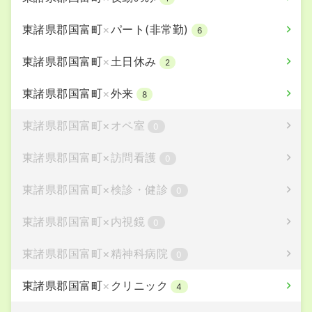
東諸県郡国富町
×
パート(非常勤)
6
東諸県郡国富町
×
土日休み
2
東諸県郡国富町
×
外来
8
東諸県郡国富町
×
オペ室
0
東諸県郡国富町
×
訪問看護
0
東諸県郡国富町
×
検診・健診
0
東諸県郡国富町
×
内視鏡
0
東諸県郡国富町
×
精神科病院
0
東諸県郡国富町
×
クリニック
4