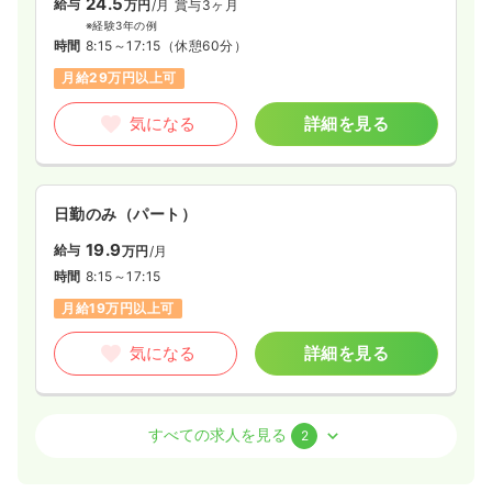
24.5
給与
万円
/月
賞与3ヶ月
※経験3年の例
時間
8:15～17:15
（休憩60分）
月給29万円以上可
気になる
詳細を見る
日勤のみ（パート）
19.9
給与
万円
/月
時間
8:15～17:15
月給19万円以上可
気になる
詳細を見る
外来
療養型病院
正看護師
すべての求人を見る
2
一時募集休止
日勤のみ（常勤）