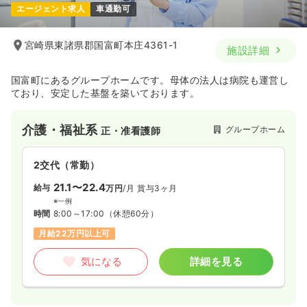
エージェント求人
車通勤可
宮崎県東諸県郡国富町本庄4361-1
施設詳細
国富町にあるグループホームです。母体の法人は病院も運営し
ており、安定した基盤を築いております。
介護・福祉系
グループホーム
正・准看護師
2交代（常勤）
21.1〜22.4
給与
万円
/月
賞与3ヶ月
※一例
時間
8:00～17:00
（休憩60分）
月給22万円以上可
気になる
詳細を見る