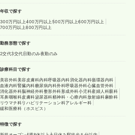
年収で探す
300万円以上
400万円以上
500万円以上
600万円以上
700万円以上
800万円以上
勤務形態で探す
2交代
3交代
日勤のみ
夜勤のみ
診療科目で探す
美容外科
美容皮膚科
内科
呼吸器内科
消化器内科
循環器内科
血液内科
腎臓内科
糖尿病内科
外科
呼吸器外科
心臓血管外科
消化器外科
脳神経外科
整形外科
形成外科
小児科
産婦人科
眼科
耳鼻咽喉科
皮膚科
泌尿器科
精神科・心療内科
放射線科
麻酔科
リウマチ科
リハビリテーション科
アレルギー科
緩和医療科（ホスピス）
特徴で探す
新規オープン
4週8休以上
土日休み
駅徒歩５分以内