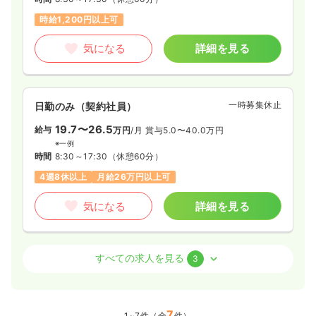
時給1,200円以上可
気になる
詳細を見る
一時募集休止
日勤のみ（契約社員）
19.7〜26.5
給与
万円
/月
賞与5.0〜40.0万円
※一例
時間
8:30～17:30
（休憩60分）
4週8休以上
月給26万円以上可
気になる
詳細を見る
病棟
療養型病院
正看護師 / 管理職
すべての求人を見る
3
一時募集休止
2交代（常勤）
26.7
給与
7
万円
/月
賞与3ヶ月
1~7件（全
件）