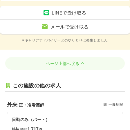
術室)、4週8休以上、土日休み
LINEで受け取る
メールで受け取る
※キャリアアドバイザーとのやりとりは発生しません
ページ上部へ戻る
この施設の他の求人
外来
一般病院
正・准看護師
日勤のみ（パート）
1,717
給与
時給
円