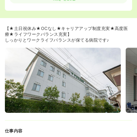
いる看護師さんへはおすすめの求人になります☆
◆院内研修の充実はもちろん、院外研修では日本看護協
会・京都府看護協会をはじめ、様々な外部研修への参加を
推奨しています。希望者の方は積極的に参加をしています
☆
【★土日祝休み★OCなし★キャリアアップ制度充実★高度医
療★ライフワークバランス充実】
≪ワークライフバランスもしっかり取れます♪≫
しっかりとワークライフバランスが保てる病院です♪
◆時短勤務で活躍されている看護師さんも多数おり、病院
の目の前には24時間の託児所もあります。（夜間は2回/
月）夜間保育や病児保育も行っているので、ママさんナー
スの味方です☆安心して勤務して頂けます！！
◆法人グループで契約している看護師寮がございます
♪1R、全室個室、冷暖房完備という好条件です☆
仕事内容