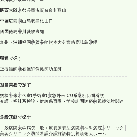
関西
大阪
京都
兵庫
滋賀
奈良
和歌山
中国
広島
岡山
鳥取
島根
山口
四国
徳島
香川
愛媛
高知
九州・沖縄
福岡
佐賀
長崎
熊本
大分
宮崎
鹿児島
沖縄
職種で探す
正看護師
准看護師
保健師
助産師
担当業務で探す
病棟
外来
オペ室(手術室)
救急外来
ICU系
透析
訪問看護
介護・福祉系
検診・健診
保育園・学校
訪問診療
内視鏡
治験関連
施設形態で探す
一般病院
大学病院
一般＋療養
療養型病院
精神科病院
クリニック
美容クリニック
訪問看護
介護施設
特別養護老人ホーム