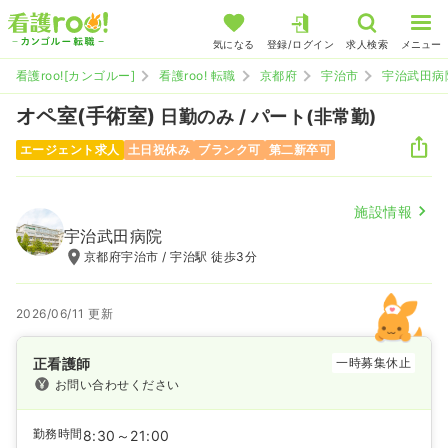
気になる
登録/ログイン
求人検索
メニュー
看護roo![カンゴルー]
看護roo! 転職
京都府
宇治市
宇治武田病
オペ室(手術室)
日勤のみ / パート(非常勤)
エージェント求人
土日祝休み
ブランク可
第二新卒可
施設情報
宇治武田病院
京都府宇治市 / 宇治駅 徒歩3分
2026/06/11 更新
正看護師
一時募集休止
お問い合わせください
勤務時間
8:30～21:00