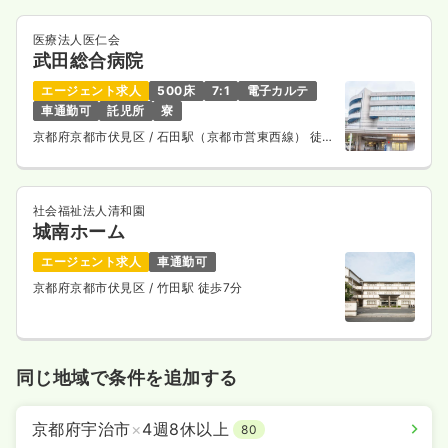
医療法人医仁会
武田総合病院
エージェント求人
500床
7:1
電子カルテ
車通勤可
託児所
寮
京都府京都市伏見区
/ 石田駅（京都市営東西線） 徒歩
3分
社会福祉法人清和園
城南ホーム
エージェント求人
車通勤可
京都府京都市伏見区
/ 竹田駅 徒歩7分
同じ地域で条件を追加する
京都府宇治市
×
4週8休以上
80