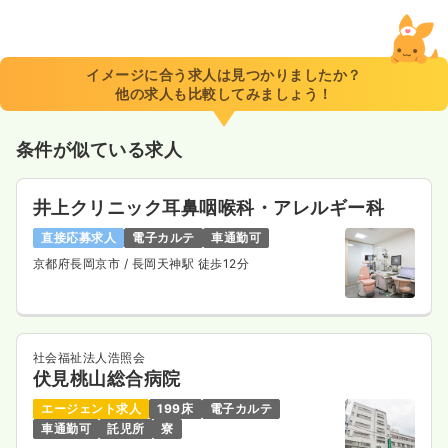
一時募集休止
日勤のみ（常勤）
給与
お問い合わせください
時間
8:30～17:00
イメージに合う求人は見つかりましたか？
4週8休以上
ブランク可
他の求人も比較してみましょう！
気になる
詳細を見る
条件が似ている求人
井上クリニック耳鼻咽喉科・アレルギー科
一時募集休止
2交代（常勤）
直接応募求人
電子カルテ
車通勤可
27.7
給与
万円
/月
賞与3.6ヶ月
京都府長岡京市
/ 長岡天神駅 徒歩12分
※経験5年の例
時間
8:30～17:00
4週8休以上
ブランク可
月給33万円以上可
気になる
詳細を見る
社会福祉法人浩照会
伏見桃山総合病院
エージェント求人
199床
電子カルテ
車通勤可
託児所
寮
一時募集休止
日勤のみ（パート）