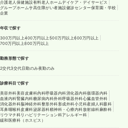
介護老人保健施設
有料老人ホーム
デイケア・デイサービス
グループホーム
サ高住
障がい者施設
健診センター
保育園・学校
企業
年収で探す
300万円以上
400万円以上
500万円以上
600万円以上
700万円以上
800万円以上
勤務形態で探す
2交代
3交代
日勤のみ
夜勤のみ
診療科目で探す
美容外科
美容皮膚科
内科
呼吸器内科
消化器内科
循環器内科
血液内科
腎臓内科
糖尿病内科
外科
呼吸器外科
心臓血管外科
消化器外科
脳神経外科
整形外科
形成外科
小児科
産婦人科
眼科
耳鼻咽喉科
皮膚科
泌尿器科
精神科・心療内科
放射線科
麻酔科
リウマチ科
リハビリテーション科
アレルギー科
緩和医療科（ホスピス）