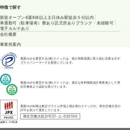
特徴で探す
新規オープン
4週8休以上
土日休み
駅徒歩５分以内
車通勤可（駐車場有）
寮あり
託児所あり
ブランク・未経験可
電子カルテあり
会社概要
事業所案内
看護roo!を運営する(株)クイックは、個人情報保護に取り組む企業を示す
プライバシーマークを取得しています。
看護roo!を運営する(株)クイックは、適正な有料職業紹介事業者として厚
生労働省より認定を受けています。
看護roo!転職は東証プライム市場上場企業のクイックが、厚生労働大臣の
許可を受けて運営しています。
厚生労働大臣許可27-ユ-020100