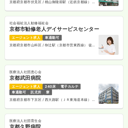
京都府京都市伏見区
/ 桃山御陵前駅（近鉄京都線） 徒
給与
お問い合わせください
歩11分
時間
8:30～17:00
ブランク可
社会福祉法人勧修福祉会
京都市勧修老人デイサービスセンター
気になる
詳細を見る
エージェント求人
車通勤可
京都府京都市山科区
/ 椥辻駅（京都市営東西線） 徒歩
8分
一時募集休止
夜勤のみ（パート）
給与
お問い合わせください
時間
16:30～9:00
医療法人社団恵心会
京都武田病院
ブランク可
エージェント求人
240床
電子カルテ
気になる
詳細を見る
車通勤可
託児所
寮
京都府京都市下京区
/ 西大路駅（ＪＲ東海道本線） 徒
歩13分
オペ室(手術室)
一般病院
正看護師
医療法人社団育生会
京都久野病院