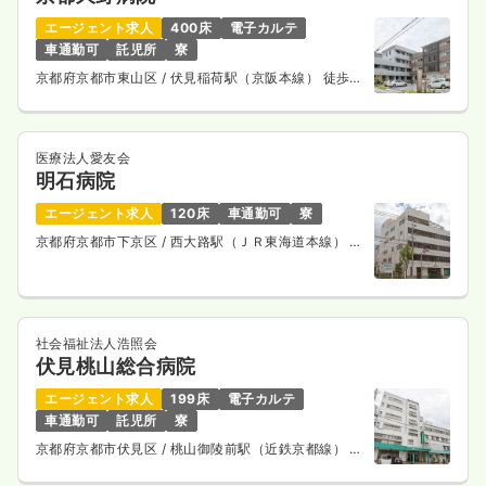
一時募集休止
日勤のみ（常勤）
エージェント求人
400床
電子カルテ
23.3
車通勤可
託児所
寮
給与
万円
/月
賞与83.9万円
※経験4年の例
京都府京都市東山区
/ 伏見稲荷駅（京阪本線） 徒歩5
時間
8:30～17:00
分
土日祝休み
ブランク可
第二新卒可
月給26万円以上可
医療法人愛友会
気になる
詳細を見る
明石病院
エージェント求人
120床
車通勤可
寮
京都府京都市下京区
/ 西大路駅（ＪＲ東海道本線） 徒
歩10分
透析
一般病院
正看護師
一時募集休止
日勤のみ（常勤）
社会福祉法人浩照会
20.5〜30.2
給与
万円
/月
賞与2回
伏見桃山総合病院
※一例
エージェント求人
199床
電子カルテ
時間
8:30～17:00
（休憩60分）
車通勤可
託児所
寮
4週8休以上
ブランク可
月給30万円以上可
京都府京都市伏見区
/ 桃山御陵前駅（近鉄京都線） 徒
歩11分
気になる
詳細を見る