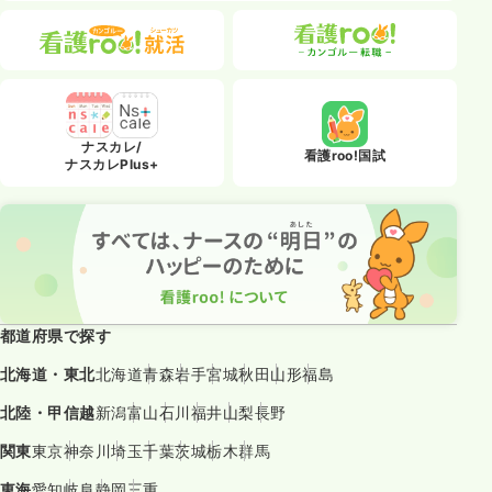
ナスカレ/
看護roo!国試
ナスカレPlus+
都道府県で探す
北海道・東北
北海道
青森
岩手
宮城
秋田
山形
福島
北陸・甲信越
新潟
富山
石川
福井
山梨
長野
関東
東京
神奈川
埼玉
千葉
茨城
栃木
群馬
東海
愛知
岐阜
静岡
三重