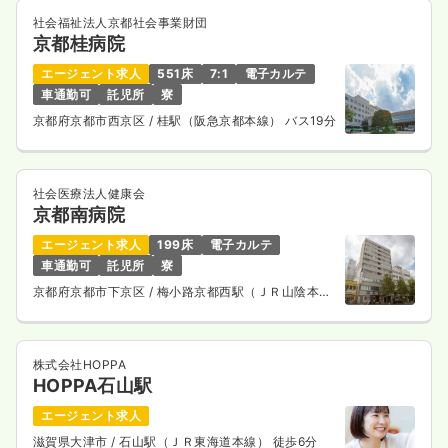
社会福祉法人京都社会事業財団
京都桂病院
エージェント求人
551床
7:1
電子カルテ
車通勤可
託児所
寮
京都府京都市西京区
/ 桂駅（阪急京都本線） バス19分
社会医療法人健康会
京都南病院
エージェント求人
199床
電子カルテ
車通勤可
託児所
寮
京都府京都市下京区
/ 梅小路京都西駅（ＪＲ山陰本
線） 徒歩10分
株式会社HOPPA
HOPPA石山駅
エージェント求人
滋賀県大津市
/ 石山駅（ＪＲ東海道本線） 徒歩6分