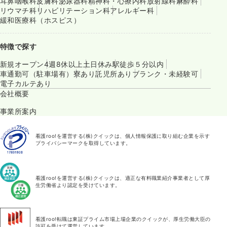
耳鼻咽喉科
皮膚科
泌尿器科
精神科・心療内科
放射線科
麻酔科
リウマチ科
リハビリテーション科
アレルギー科
緩和医療科（ホスピス）
特徴で探す
新規オープン
4週8休以上
土日休み
駅徒歩５分以内
車通勤可（駐車場有）
寮あり
託児所あり
ブランク・未経験可
電子カルテあり
会社概要
事業所案内
看護roo!を運営する(株)クイックは、個人情報保護に取り組む企業を示す
プライバシーマークを取得しています。
看護roo!を運営する(株)クイックは、適正な有料職業紹介事業者として厚
生労働省より認定を受けています。
看護roo!転職は東証プライム市場上場企業のクイックが、厚生労働大臣の
許可を受けて運営しています。