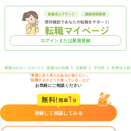
ログインまたは新規登録
看護roo![カンゴルー]
看護roo! 転職
京都府
宇治市
医療法人徳
「希望に合う求人があるか知りたい」
「転職するかどうか迷っている」など
お気軽にご相談ください
登録して相談してみる