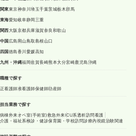
関東
東京
神奈川
埼玉
千葉
茨城
栃木
群馬
東海
愛知
岐阜
静岡
三重
関西
大阪
京都
兵庫
滋賀
奈良
和歌山
中国
広島
岡山
鳥取
島根
山口
四国
徳島
香川
愛媛
高知
九州・沖縄
福岡
佐賀
長崎
熊本
大分
宮崎
鹿児島
沖縄
職種で探す
正看護師
准看護師
保健師
助産師
担当業務で探す
病棟
外来
オペ室(手術室)
救急外来
ICU系
透析
訪問看護
介護・福祉系
検診・健診
保育園・学校
訪問診療
内視鏡
治験関連