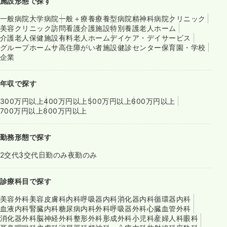
施設形態で探す
一般病院
大学病院
一般＋療養
療養型病院
精神科病院
クリニック
美容クリニック
訪問看護
介護施設
特別養護老人ホーム
介護老人保健施設
有料老人ホーム
デイケア・デイサービス
グループホーム
サ高住
障がい者施設
健診センター
保育園・学校
企業
年収で探す
300万円以上
400万円以上
500万円以上
600万円以上
700万円以上
800万円以上
勤務形態で探す
2交代
3交代
日勤のみ
夜勤のみ
診療科目で探す
美容外科
美容皮膚科
内科
呼吸器内科
消化器内科
循環器内科
血液内科
腎臓内科
糖尿病内科
外科
呼吸器外科
心臓血管外科
消化器外科
脳神経外科
整形外科
形成外科
小児科
産婦人科
眼科