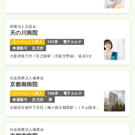
医療法人北辰会
天の川病院
エージェント求人
157床
電子カルテ
車通勤可
託児所
大阪府枚方市
/ 宮之阪駅（京阪交野線） 徒歩5分
社会医療法人健康会
京都南病院
エージェント求人
199床
電子カルテ
車通勤可
託児所
寮
京都府京都市下京区
/ 梅小路京都西駅（ＪＲ山陰本
線） 徒歩10分
社会医療法人健康会