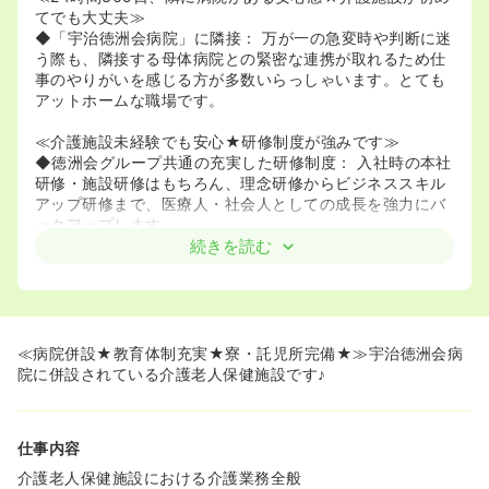
てでも大丈夫≫
◆「宇治徳洲会病院」に隣接： 万が一の急変時や判断に迷
う際も、隣接する母体病院との緊密な連携が取れるため仕
事のやりがいを感じる方が多数いらっしゃいます。とても
アットホームな職場です。
≪介護施設未経験でも安心★研修制度が強みです≫
◆徳洲会グループ共通の充実した研修制度： 入社時の本社
研修・施設研修はもちろん、理念研修からビジネススキル
アップ研修まで、医療人・社会人としての成長を強力にバ
ックアップします。
◆専門性を高めるスキルアップ研修： 介護現場特有の知識
続きを読む
や技術だけでなく、最新の医療プログラムを定期的に実
施。ブランクがある方や施設未経験の方でも、自信を持っ
て業務に臨める体制が整っています。
≪病院と同様の福利厚生♪≫
≪病院併設★教育体制充実★寮・託児所完備★≫宇治徳洲会病
◆24時間保育施設（定員70名）、病児保育完備！非常勤
院に併設されている介護老人保健施設です♪
の方でも使用可能です☆
◆看護師寮完備！新卒がメインとなっておりますが、入寮
希望の方も一度ご相談下さい。
仕事内容
◆徳洲会グループの給与規定に従うので高給与♪住宅手当
も24,000円/月♪持ち家の場合（旦那様名義もしくはご自身
介護老人保健施設における介護業務全般