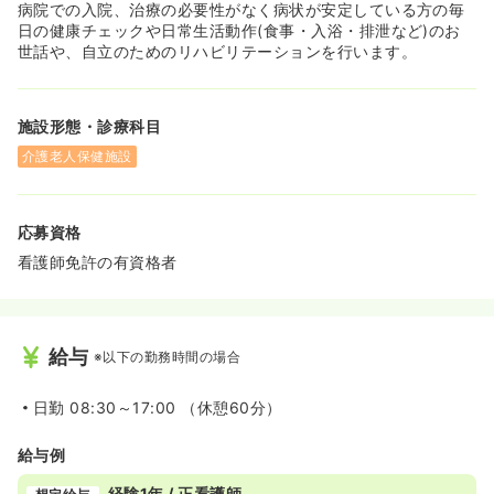
名義）でも支給対象となります！（支給金額はお問い合わ
病院での入院、治療の必要性がなく病状が安定している方の毎
せ下さい。）
日の健康チェックや日常生活動作(食事・入浴・排泄など)のお
◆最寄の駅から送迎バスを運行しています。車通勤はご相
世話や、自立のためのリハビリテーションを行います。
談下さい。
施設形態・診療科目
介護老人保健施設
応募資格
看護師免許の有資格者
給与
※以下の勤務時間の場合
日勤
08:30～17:00 （休憩60分）
給与例
経験1年 / 正看護師