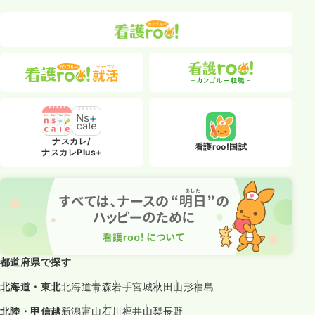
ナスカレ/
看護roo!国試
ナスカレPlus+
都道府県で探す
北海道・東北
北海道
青森
岩手
宮城
秋田
山形
福島
北陸・甲信越
新潟
富山
石川
福井
山梨
長野