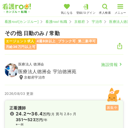
気になる
登録/ログイン
求人検索
メニュー
看護roo![カンゴルー]
看護roo! 転職
京都府
宇治市
医療法人徳
その他
日勤のみ / 常勤
エージェント求人
4週8休以上
ブランク可
第二新卒可
月給36万円以上可
医療法人 徳洲会
施設情報
医療法人徳洲会 宇治徳洲苑
京都府宇治市
2026/08/03 更新
正看護師
募集中
24.2〜36.4
賞与 2.8ヶ月
万円
/月
351〜523
万円
/年
※一例