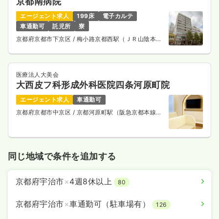
京都南病院
エージェント求人
199床
電子カルテ
車通勤可
託児所
寮
京都府京都市下京区
/ 梅小路京都西駅（ＪＲ山陰本
線） 徒歩10分
医療法人大美会
大西皮フ科形成外科医院四条河原町院
エージェント求人
車通勤可
京都府京都市中京区
/ 京都河原町駅（阪急京都本線）
徒歩1分
同じ地域で条件を追加する
京都府宇治市
×
4週8休以上
80
京都府宇治市
×
車通勤可（駐車場有）
126