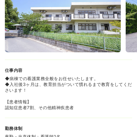
【ママさんナースにオススメ】
◆産休育休取得実績多数で、職場復帰される方が多いです
♪
◆復帰後は日勤帯の勤務や、夜勤回数を減らしての勤務等
相談に乗れます♪
◆院内託児所を完備しており、ママさんナースの活躍をし
っかり応援しています！
仕事内容
◆病棟での看護業務全般をお任せいたします。
◆入社後3ヶ月は、教育担当がついて慣れるまで教育をしてくだ
さいます！
【患者情報】
認知症患者7割、その他精神疾患者
勤務体制
夜勤・当直体制：看護師2名