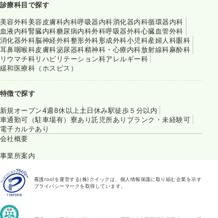
診療科目で探す
美容外科
美容皮膚科
内科
呼吸器内科
消化器内科
循環器内科
血液内科
腎臓内科
糖尿病内科
外科
呼吸器外科
心臓血管外科
消化器外科
脳神経外科
整形外科
形成外科
小児科
産婦人科
眼科
耳鼻咽喉科
皮膚科
泌尿器科
精神科・心療内科
放射線科
麻酔科
リウマチ科
リハビリテーション科
アレルギー科
緩和医療科（ホスピス）
特徴で探す
新規オープン
4週8休以上
土日休み
駅徒歩５分以内
車通勤可（駐車場有）
寮あり
託児所あり
ブランク・未経験可
電子カルテあり
会社概要
事業所案内
看護roo!を運営する(株)クイックは、個人情報保護に取り組む企業を示す
プライバシーマークを取得しています。