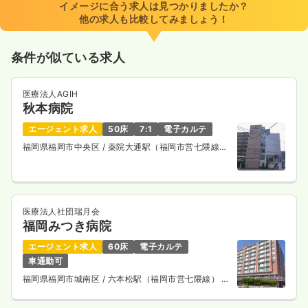
イメージに合う求人は見つかりましたか？
他の求人も比較してみましょう！
条件が似ている求人
医療法人AGIH
秋本病院
エージェント求人
50床
7:1
電子カルテ
福岡県福岡市中央区
/ 薬院大通駅（福岡市営七隈線）
徒歩5分
医療法人社団瑞月会
福岡みつき病院
エージェント求人
60床
電子カルテ
車通勤可
福岡県福岡市城南区
/ 六本松駅（福岡市営七隈線） 徒
歩8分