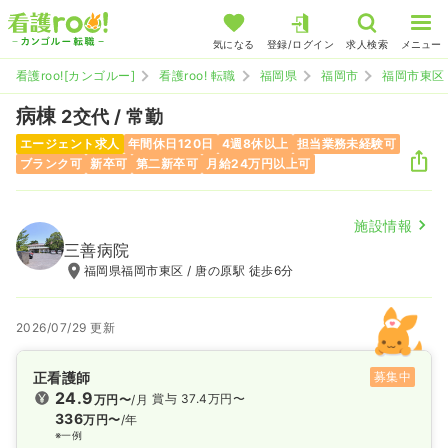
気になる
登録/ログイン
求人検索
メニュー
看護roo![カンゴルー]
看護roo! 転職
福岡県
福岡市
福岡市東区
病棟
2交代 / 常勤
エージェント求人
年間休日120日
4週8休以上
担当業務未経験可
ブランク可
新卒可
第二新卒可
月給24万円以上可
施設情報
三善病院
福岡県福岡市東区 / 唐の原駅 徒歩6分
2026/07/29 更新
正看護師
募集中
24.9
賞与 37.4万円〜
万円〜
/月
336
万円〜
/年
※一例