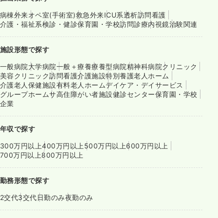
病棟
外来
オペ室(手術室)
救急外来
ICU系
透析
訪問看護
介護・福祉系
検診・健診
保育園・学校
訪問診療
内視鏡
治験関連
施設形態で探す
一般病院
大学病院
一般＋療養
療養型病院
精神科病院
クリニック
美容クリニック
訪問看護
介護施設
特別養護老人ホーム
介護老人保健施設
有料老人ホーム
デイケア・デイサービス
グループホーム
サ高住
障がい者施設
健診センター
保育園・学校
企業
年収で探す
300万円以上
400万円以上
500万円以上
600万円以上
700万円以上
800万円以上
勤務形態で探す
2交代
3交代
日勤のみ
夜勤のみ