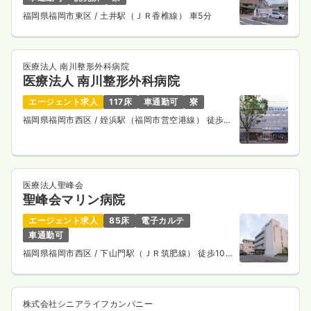
福岡県福岡市東区
/ 土井駅（ＪＲ香椎線） 車5分
医療法人 南川整形外科病院
医療法人 南川整形外科病院
エージェント求人
117床
車通勤可
寮
福岡県福岡市西区
/ 姪浜駅（福岡市営空港線） 徒歩5
分
医療法人聖峰会
聖峰会マリン病院
エージェント求人
85床
電子カルテ
車通勤可
福岡県福岡市西区
/ 下山門駅（ＪＲ筑肥線） 徒歩10
分
株式会社シニアライフカンパニー