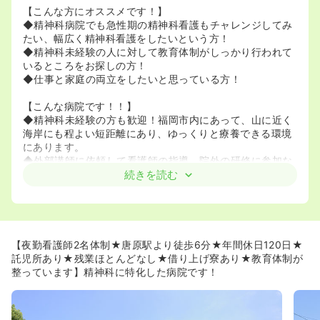
【こんな方にオススメです！】
◆精神科病院でも急性期の精神科看護もチャレンジしてみ
たい、幅広く精神科看護をしたいという方！
◆精神科未経験の人に対して教育体制がしっかり行われて
いるところをお探しの方！
◆仕事と家庭の両立をしたいと思っている方！
【こんな病院です！！】
◆精神科未経験の方も歓迎！福岡市内にあって、山に近く
海岸にも程よい短距離にあり、ゆっくりと療養できる環境
にあります。
◆外部講師に依頼して看護師の指導、院外の研修に参加な
ど様々な研修が用意されております。精神科看護のスキル
続きを読む
アップを全面的に応援してくれる病院です！
【私生活と仕事を両立出来る環境です！】
◆年間休日120日でメリハリをつけて働きたい方にとって
オススメの環境です！
【夜勤看護師2名体制★唐原駅より徒歩6分★年間休日120日★
◆院内はアットホームで、とても温かい雰囲気で働きやす
託児所あり★残業ほとんどなし★借り上げ寮あり★教育体制が
さはイチオシです。また社員旅行などの楽しいイベントが
整っています】精神科に特化した病院です！
あります♪
◆定時に帰ろうという雰囲気で、病棟もゆったりとした雰
囲気なので、プライベート重視の人にもおすすめ！