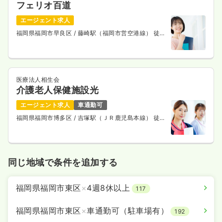
フェリオ百道
エージェント求人
福岡県福岡市早良区
/ 藤崎駅（福岡市営空港線） 徒歩
8分
医療法人相生会
介護老人保健施設光
エージェント求人
車通勤可
福岡県福岡市博多区
/ 吉塚駅（ＪＲ鹿児島本線） 徒歩
10分
同じ地域で条件を追加する
福岡県福岡市東区
×
4週8休以上
117
福岡県福岡市東区
×
車通勤可（駐車場有）
192