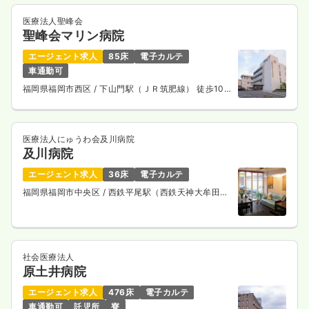
医療法人聖峰会
聖峰会マリン病院
エージェント求人
85床
電子カルテ
車通勤可
福岡県福岡市西区
/ 下山門駅（ＪＲ筑肥線） 徒歩10
分
医療法人にゅうわ会及川病院
及川病院
エージェント求人
36床
電子カルテ
福岡県福岡市中央区
/ 西鉄平尾駅（西鉄天神大牟田
線） 徒歩7分
社会医療法人
原土井病院
エージェント求人
476床
電子カルテ
車通勤可
託児所
寮