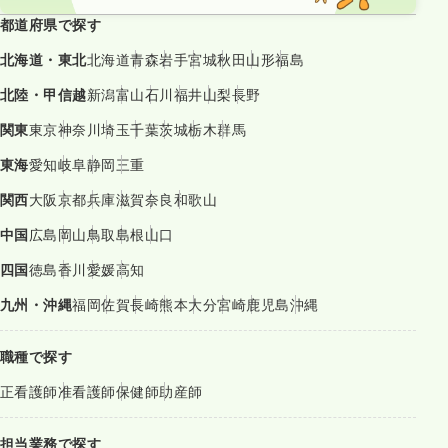
都道府県で探す
北海道・東北
北海道
青森
岩手
宮城
秋田
山形
福島
北陸・甲信越
新潟
富山
石川
福井
山梨
長野
関東
東京
神奈川
埼玉
千葉
茨城
栃木
群馬
東海
愛知
岐阜
静岡
三重
関西
大阪
京都
兵庫
滋賀
奈良
和歌山
中国
広島
岡山
鳥取
島根
山口
四国
徳島
香川
愛媛
高知
九州・沖縄
福岡
佐賀
長崎
熊本
大分
宮崎
鹿児島
沖縄
職種で探す
正看護師
准看護師
保健師
助産師
担当業務で探す