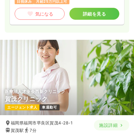
日祝休み
月給25万円以上可
ブランク可
月給38万円以上可
気になる
詳細を見る
気になる
詳細を見る
医療法人才全会西新クリニック
賀茂クリニック
エージェント求人
車通勤可
福岡県福岡市早良区賀茂4-28-1
施設詳細
賀茂駅
7分