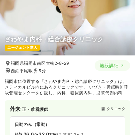
さわやま内科・総合診療クリニック
エージェント求人
福岡県福岡市南区大楠2-8-29
施設詳細
西鉄平尾駅
5分
福岡市に位置する「さわやま内科・総合診療クリニック」は、
メディカルビル内にあるクリニックです。 いびき・睡眠時無呼
吸管理センターを併設し、内科、糖尿病内科、脂質代謝内科、
感染症内科など幅広い総合診療外来と専門外来を提供していま
す。 睡眠時無呼吸症候群検査、動脈硬化の検査、健康診断、予
外来
クリニック
正・准看護師
防接種など多様なサービスを提供しており、専門的な知識と幅
広い診療経験を積みたい看護師の方に最適な環境です。
日勤のみ（常勤）
26.0〜32.0
給与
万円
/月
賞与2.2ヶ月