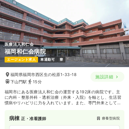
※経験3年の例
時間
8:30～17:30
4週8休以上
月給33万円以上可
気になる
詳細を見る
医療法人和仁会
検診・健診
一般病院
正看護師
福岡和仁会病院
エージェント求人
車通勤可
寮
一時募集休止
日勤のみ（常勤）
20.7
給与
万円
/月
賞与1.5ヶ月
福岡県福岡市西区生の松原1-33-18
施設詳細
※経験3年の例
下山門駅
15分
時間
8:30～17:30
日祝休み
4週8休以上
担当業務未経験可
福岡市にある医療法人和仁会の運営する192床の病院です。主
月給25万円以上可
に内科・整形外科・透析治療（外来・入院）を軸とし、生活習
慣病やリハビリに力を入れています。また、専門外来として、
禁煙外来、生活習慣病・糖尿病外来も行っております。さらに
気になる
詳細を見る
は退院後も円滑な日常生活が送れるよう、介護保険分野にも注
病棟
療養型病院
正・准看護師
力しており、訪問から通所、そしてフィットネスセンターなど
を整備し、地域の皆さまの健康作りを総合的に支援している病
オペ室(手術室)
一般病院
正看護師