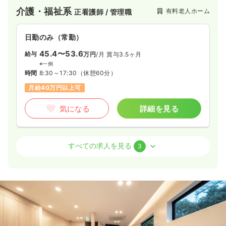
ています。また、医心館は、24時間365日、夜間も看護師・介
介護・福祉系
有料老人ホーム
正看護師 / 管理職
護士による訪問ケア対応が可能な『医療特化型施設』となって
います。医療依存度が高い方に向けた新しいお住まいの提案を
しています。
日勤のみ（常勤）
45.4〜53.6
給与
万円
/月
賞与3.5ヶ月
※一例
時間
8:30～17:30
（休憩60分）
月給40万円以上可
気になる
詳細を見る
その他
有料老人ホーム
正看護師
すべての求人を見る
3
日勤のみ（常勤）
37.8〜46.3
給与
万円
/月
賞与3.5ヶ月
※一例
時間
8:30～17:30
（休憩60分）
担当業務未経験可
月給40万円以上可