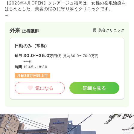
【2023年4月OPEN】クレアージュ福岡は、女性の発毛治療を
はじめとした、美容の悩みに寄り添うクリニックです。
気になる
詳細を見る
〈特徴〉
1⃣業界トップクラス“55万人”の治療実績。女性の発毛治療に精
訪問看護
外来
一般＋療養
正看護師
美容クリニック
正看護師
通した医師が在籍
2⃣女性の発毛治療実績15年 浜中聡子医師によるオリジナル薬剤
処方
一時募集休止
日勤のみ（常勤）
日勤のみ（常勤）
3⃣経験豊富な女性スタッフによる無料カウンセリング
4⃣安心して治療を受けられる環境 ★女性専用クリニック
22.0〜27.2
30.0〜35.0
給与
万円
/月
賞与3.5ヶ月
給与
万円
/月
賞与60.0〜70.0万円
5⃣生やすだけでなく、太くハリ艶のある髪を育てます
※一例
※一例
時間
8:30～17:00
（休憩60分）
時間
12:45～18:30
オンコールあり
月給27万円以上可
月給35万円以上可
気になる
詳細を見る
気になる
詳細を見る