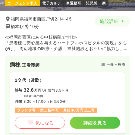
エージェント求人
電子カルテ
車通勤可
託児所
寮
日勤のみ（常勤）
福岡県福岡市西区戸切2-14-45
施設詳細
19.7〜21.7
給与
万円
/月
賞与4ヶ月
橋本駅
10分
※一例
時間
8:30～17:15
（休憩60分）
≪福岡市西区にある中核病院です!!≫
4週8休以上
月給21万円以上可
「患者様に安心感を与えるハートフルホスピタルの実現」を心
がけ、 周辺地域の医療・介護、福祉施設とお互いに協力し、生
活圏内で完結する包括的な医療・介護サービスを提供します。
気になる
詳細を見る
ホスピス緩和ケア病棟も有していて緩和ケアに強みがある病院
病棟
一般＋療養
正看護師
です。
2交代（常勤）
32.6
給与
万円
/月
賞与3.5ヶ月
※経験3年の例
時間
8:30～17:00
（休憩60分）
ブランク可
第二新卒可
月給36万円以上可
気になる
詳細を見る