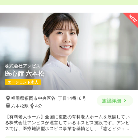
NEW
株式会社アンビス
医心館 六本松
エージェント求人
福岡県福岡市中央区谷1丁目14番16号
施設詳細
六本松駅
4分
【有料老人ホーム】全国に複数の有料老人ホームを展開してい
る株式会社アンビスが運営しているホスピス施設です。アンビ
スでは、医療施設型ホスピス事業を基軸とし、『志とビジョン
ある医療・介護で社会を元気に幸せに』という企業使命を掲げ