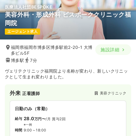
気になる
詳細を見る
医療法人社団BESPOKE
美容外科・形成外科 ビスポーククリニック福
岡院
一時募集休止
日勤のみ（パート）
介護・福祉系
デイケア・デイサービス
正・准看護師
エージェント求人
2,000
給与
時給
円〜
一時募集休止
時間
8:30～17:30
（休憩60分）
日勤のみ（常勤）
福岡県福岡市博多区博多駅前2-20-1 大博
施設詳細
土日休み
時給2,000円以上可
19.7〜26.2
給与
万円
/月
賞与4.3ヶ月
多ビル5F
※一例
博多駅
7分
気になる
詳細を見る
時間
8:20～17:00
（休憩60分）
ヴェリテクリニック福岡院より名称が変わり、新しいクリニッ
日曜休み
月給26万円以上可
クとして生まれ変わりました。
気になる
詳細を見る
外来
美容クリニック
正看護師
その他
療養型病院
正看護師
日勤のみ（常勤）
28.0
給与
万円〜
/月
賞与2回
一時募集休止
日勤のみ（常勤）
※一例
17.6〜22.6
時間
9:00～18:00
給与
万円
/月
賞与2回