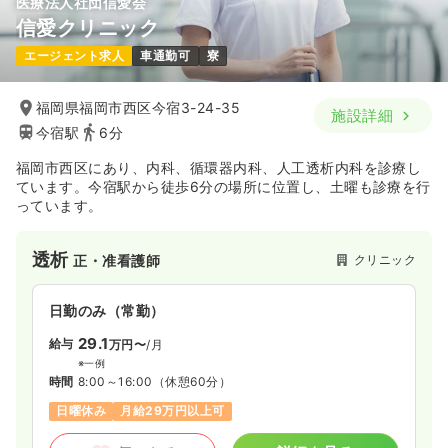
医療法人社団信愛会
信愛クリニック
エージェント求人
車通勤可
寮
福岡県福岡市西区今宿3-24-35
施設詳細
今宿駅
6分
福岡市西区にあり、内科、循環器内科、人工透析内科を診療し
ています。今宿駅から徒歩6分の場所に位置し、土曜も診療を行
っています。
透析
クリニック
正・准看護師
日勤のみ（常勤）
29.1
給与
万円〜
/月
※一例
時間
8:00～16:00
（休憩60分）
日曜休み
月給29万円以上可