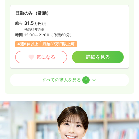
外来
療養型病院
正・准看護師
日勤のみ（常勤）
一時募集休止
日勤のみ（常勤）
31.5
給与
万円
/月
19.4〜24.2
※経験3年の例
給与
万円
/月
賞与2回
時間
12:00～21:00
（休憩60分）
※一例
時間
8:20～17:00
4週8休以上
月給37万円以上可
日曜休み
月給24万円以上可
気になる
詳細を見る
気になる
詳細を見る
訪問診療
美容クリニック
正看護師
すべての求人を見る
2
透析
療養型病院
正看護師
一時募集休止
日勤のみ（常勤）
一時募集休止
日勤のみ（常勤）
32.0
給与
万円〜
/月
賞与1ヶ月
21.4〜26.2
※一例
給与
万円
/月
賞与4.2ヶ月
時間
8:30～17:30
（休憩60分）
※一例
時間
8:20～17:00
土日休み
年間休日126日
月給32万円以上可
日曜休み
月給26万円以上可
気になる
詳細を見る