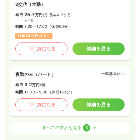
院です。創立当時より高齢者の方への支援をメインに、地域の
2交代（常勤）
方から信頼される病院として地域のニーズに応えながら地域医
療に貢献してきました。無料送迎バスの運行もしており、患者
25.7
一時募集休止
給与
日勤のみ（常勤）
万円
/月
賞与4.2ヶ月
様へのアクセス面も考慮されています。
※一例
20.0〜28.0
給与
万円
/月
賞与59.5〜80.5万円
時間
8:20～17:00
（休憩60分）
※一例
月給29万円以上可
時間
8:30～17:30
（休憩60分）
4週8休以上
月給28万円以上可
気になる
詳細を見る
気になる
詳細を見る
一時募集休止
夜勤のみ（パート）
3.2
給与
万円
/回
時間
17:00～9:00
（休憩120分）
気になる
詳細を見る
訪問看護
訪問看護
正看護師
すべての求人を見る
6