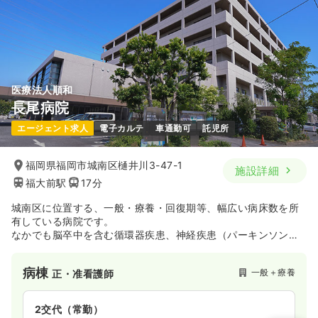
医療法人順和
長尾病院
エージェント求人
電子カルテ
車通勤可
託児所
福岡県福岡市城南区樋井川3-47-1
施設詳細
福大前駅
17分
城南区に位置する、一般・療養・回復期等、幅広い病床数を所
有している病院です。
なかでも脳卒中を含む循環器疾患、神経疾患（パーキンソン病
など）、腎臓病（透析治療）、消化器疾患、糖尿病、リウマチ
には専門医による診療・検査を受けられるようにし、最新の検
病棟
一般＋療養
正・准看護師
査機器を導入して、力を入れています。
関連施設として老人保健施設・訪問看護ステーション等の在宅
ケアセンターの併設を行い、皆様方のライフステージや病状に
2交代（常勤）
応じた幅広いサービスを提供に努めています。