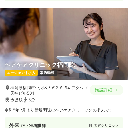
日勤のみ（常勤）
24.0
給与
万円
/月
賞与90.4万円
※経験5年の例
時間
8:20～17:00
日祝休み
オンコールあり
第二新卒可
月給24万円以上可
気になる
詳細を見る
ヘアケアクリニック福岡院
一時募集休止
日勤のみ（パート）
エージェント求人
車通勤可
1,500〜1,700
給与
時給
円
時間
8:30～17:00
福岡県福岡市中央区大名2-9-34 アクシブ
施設詳細
天神ビル501
日祝休み
オンコールあり
第二新卒可
赤坂駅
5分
時給1,700円以上可
令和5年2月より新規開院のヘアケアクリニックの求人です！
気になる
詳細を見る
外来
美容クリニック
正・准看護師