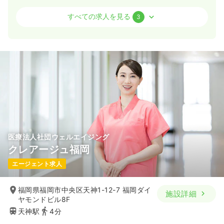
透析
一般＋療養
正看護師
すべての求人を見る
3
日勤のみ（常勤）
24.2〜29.6
給与
万円
/月
賞与3.5ヶ月
※一例
時間
8:00～16:30
日曜休み
月給29万円以上可
気になる
詳細を見る
医療法人社団ウェルエイジング
オペ室(手術室)
一般＋療養
正看護師
クレアージュ福岡
エージェント求人
一時募集休止
日勤のみ（常勤）
20.5〜25.7
給与
万円
/月
賞与3.5ヶ月
福岡県福岡市中央区天神1-12-7 福岡ダイ
施設詳細
※一例
ヤモンドビル8F
時間
8:30～17:00
天神駅
4分
日祝休み
月給25万円以上可