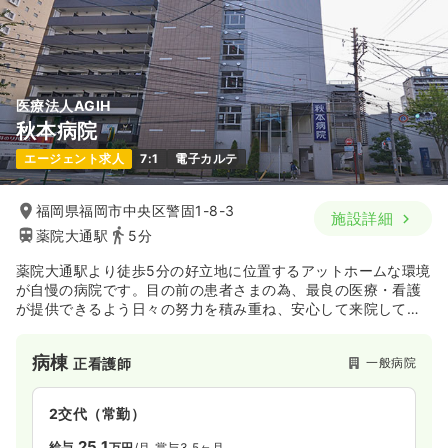
医療法人AGIH
秋本病院
エージェント求人
7:1
電子カルテ
福岡県福岡市中央区警固1-8-3
施設詳細
薬院大通駅
5分
薬院大通駅より徒歩5分の好立地に位置するアットホームな環境
が自慢の病院です。目の前の患者さまの為、最良の医療・看護
が提供できるよう日々の努力を積み重ね、安心して来院してい
ただける病院を目指しております。
病棟
一般病院
正看護師
2交代（常勤）
25.1
給与
万円
/月
賞与3.5ヶ月