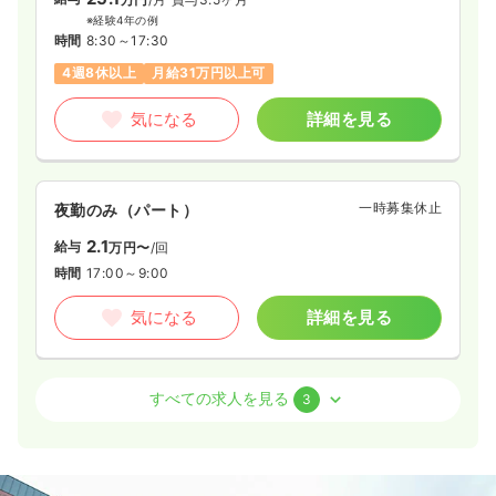
※経験4年の例
時間
8:30～17:30
4週8休以上
月給31万円以上可
気になる
詳細を見る
一時募集休止
夜勤のみ（パート）
2.1
給与
万円〜
/回
時間
17:00～9:00
気になる
詳細を見る
外来
一般病院
正・准看護師
すべての求人を見る
3
2交代（常勤）
25.1〜31.9
給与
万円
/月
賞与2回