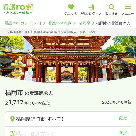
気になる
登録/ログイン
求人検索
メニュー
看護roo![カンゴルー]
看護roo! 転職
福岡県
福岡市の看護師求人
【2026年8月最新】福岡市の看護師/准看護師求人・転職・給料
福岡市
の看護師求人
1,717
2026/08/10
更新
全
件（1,239施設）
変更
福岡県福岡市(すべて)
選択
職種、働き方など