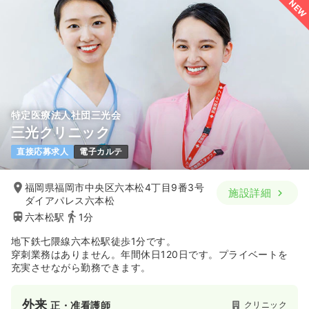
NEW
特定医療法人社団三光会
三光クリニック
直接応募求人
電子カルテ
福岡県福岡市中央区六本松4丁目9番3号
施設詳細
ダイアパレス六本松
六本松駅
1分
地下鉄七隈線六本松駅徒歩1分です。
穿刺業務はありません。年間休日120日です。プライベートを
充実させながら勤務できます。
外来
クリニック
正・准看護師