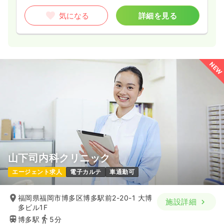
気になる
詳細を見る
NEW
山下司内科クリニック
エージェント求人
電子カルテ
車通勤可
福岡県福岡市博多区博多駅前2-20-1 大博
施設詳細
多ビル1F
博多駅
5分