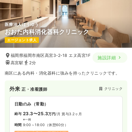
気になる
詳細を見る
医療法人ほうゆう
おおた内科消化器科クリニック
日勤のみ（契約社員）
エージェント求人
37.8〜46.3
給与
万円
/月
賞与3.5ヶ月
※一例
時間
8:30～17:30
（休憩60分）
福岡県福岡市南区高宮3-2-18 エヌ高宮1F
施設詳細
担当業務未経験可
月給40万円以上可
高宮駅
2分
南区にある内科・消化器科に強みを持ったクリニックです。
気になる
詳細を見る
外来
クリニック
正・准看護師
訪問看護
訪問看護
正看護師
日勤のみ（常勤）
一時募集休止
2交代（常勤）
23.3〜25.3
給与
万円
/月
賞与3.2ヶ月
35.0〜38.4
給与
万円
/月
賞与3.5ヶ月
※一例
時間
9:00～18:00
（休憩60分）
※一例
時間
8:30～17:30
（休憩60分）