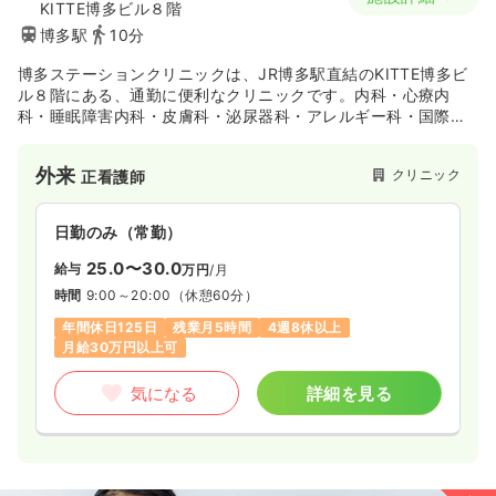
KITTE博多ビル８階
博多駅
10分
博多ステーションクリニックは、JR博多駅直結のKITTE博多ビ
ル８階にある、通勤に便利なクリニックです。内科・心療内
科・睡眠障害内科・皮膚科・泌尿器科・アレルギー科・国際外
来など幅広い診療を行い、保険診療だけでなく自由診療にも対
応しています。
外来
クリニック
正看護師
患者様一人ひとりに寄り添った丁寧な医療を大切にするととも
に、スタッフ同士が職種の垣根を越えて協力し合える環境づく
日勤のみ（常勤）
りを心がけています。困ったことがあれば気軽に相談できる雰
囲気があり、新しいことにも安心してチャレンジできます。
25.0〜30.0
給与
万円
/月
時間
9:00～20:00
（休憩60分）
駅直結で通勤しやすく、お仕事帰りの買い物にも便利な立地で
す。幅広い診療に携わることでスキルアップを目指したい方、
年間休日125日
残業月5時間
4週8休以上
患者様とのコミュニケーションを大切にしたい方を歓迎しま
月給30万円以上可
す。
気になる
詳細を見る
ユニークな院長と私たちと一緒に、地域の皆様に信頼されるク
リニックをつくっていきませんか。ご応募を心よりお待ちして
おります。