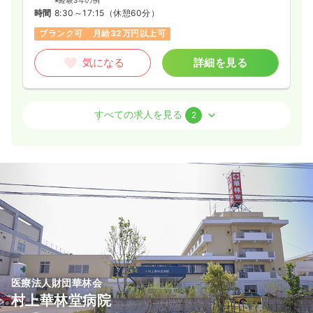
※経験3年の例
時間
8:30～17:15
（休憩60分）
ブランク可
月給32万円以上可
気になる
詳細を見る
訪問看護
一般病院
正看護師
すべての求人を見る
2
日勤のみ（常勤）
23.7
給与
万円〜
/月
賞与4ヶ月
※経験3年の例
時間
8:30～17:15
（休憩60分）
土日祝休み
オンコールあり
ブランク可
月給28万円以上可
気になる
詳細を見る
医療法人財団華林会
村上華林堂病院
その他
一般病院
正・准看護師