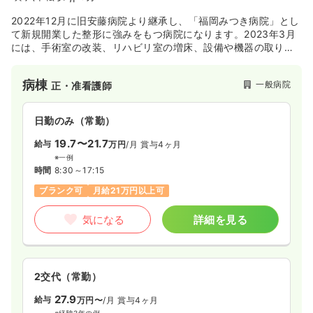
2022年12月に旧安藤病院より継承し、「福岡みつき病院」とし
て新規開業した整形に強みをもつ病院になります。2023年3月
には、手術室の改装、リハビリ室の増床、設備や機器の取り替
えなど新しく生まれ変わりました。24時間急患対応も行ってお
ります。
病棟
一般病院
正・准看護師
2023年には訪問看護や訪問リハビリテーションも開設しており
ます。
日勤のみ（常勤）
19.7〜21.7
給与
万円
/月
賞与4ヶ月
※一例
時間
8:30～17:15
ブランク可
月給21万円以上可
気になる
詳細を見る
2交代（常勤）
27.9
給与
万円〜
/月
賞与4ヶ月