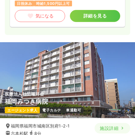
日祝休み
時給1,500円以上可
気になる
詳細を見る
医療法人社団瑞月会
福岡みつき病院
エージェント求人
電子カルテ
車通勤可
福岡県福岡市城南区別府1-2-1
施設詳細
六本松駅
8分