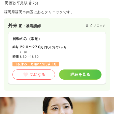
西鉄平尾駅
7分
福岡県福岡市南区にあるクリニックです。
外来
クリニック
正・准看護師
日勤のみ（常勤）
22.0〜27.0
給与
万円
/月
賞与2ヶ月
※一例
時間
8:30～18:30
日祝休み
月給27万円以上可
気になる
詳細を見る