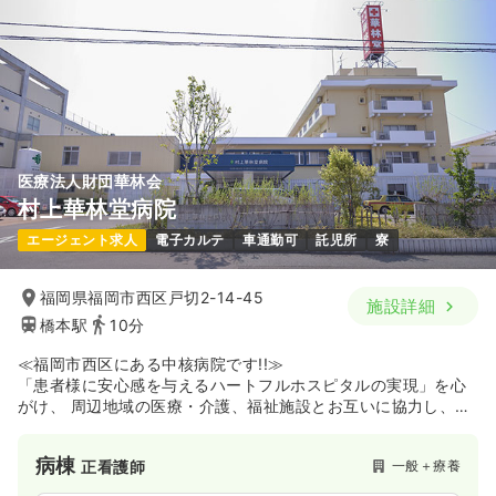
医療法人財団華林会
村上華林堂病院
エージェント求人
電子カルテ
車通勤可
託児所
寮
福岡県福岡市西区戸切2-14-45
施設詳細
橋本駅
10分
≪福岡市西区にある中核病院です!!≫
「患者様に安心感を与えるハートフルホスピタルの実現」を心
がけ、 周辺地域の医療・介護、福祉施設とお互いに協力し、生
活圏内で完結する包括的な医療・介護サービスを提供します。
ホスピス緩和ケア病棟も有していて緩和ケアに強みがある病院
病棟
一般＋療養
正看護師
です。