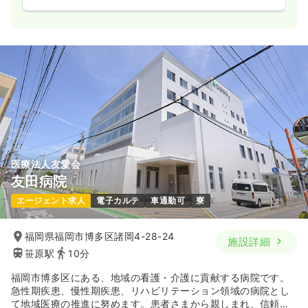
医療法人友愛会
友田病院
エージェント求人
電子カルテ
車通勤可
寮
福岡県福岡市博多区諸岡4-28-24
施設詳細
笹原駅
10分
福岡市博多区にある、地域の看護・介護に貢献する病院です。
急性期疾患、慢性期疾患、リハビリテーション領域の病院とし
て地域医療の推進に努めます。患者さまから親しまれ、信頼さ