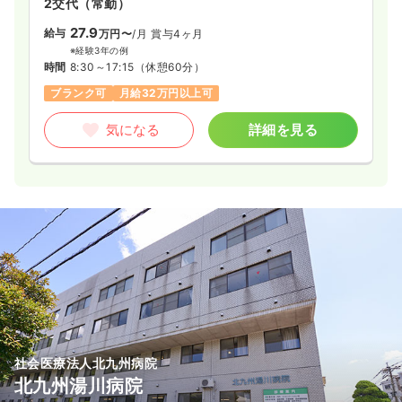
2交代（常勤）
27.9
給与
万円〜
/月
賞与4ヶ月
※経験3年の例
時間
8:30～17:15
（休憩60分）
ブランク可
月給32万円以上可
気になる
詳細を見る
社会医療法人北九州病院
北九州湯川病院