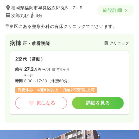
26.4〜31.9
給与
万円
/月
賞与68.4〜94.6万円
福岡県福岡市早良区次郎丸5－7－9
施設詳細
※一例
次郎丸駅
4分
時間
8:30～17:00
第二新卒可
月給31万円以上可
早良区にある整形外科の有床クリニックでございます。
気になる
詳細を見る
病棟
クリニック
正・准看護師
2交代（常勤）
27.2
給与
万円〜
/月
賞与4ヶ月
※一例
時間
8:30～17:30
（休憩60分）
日祝休み
4週8休以上
月給27万円以上可
気になる
詳細を見る