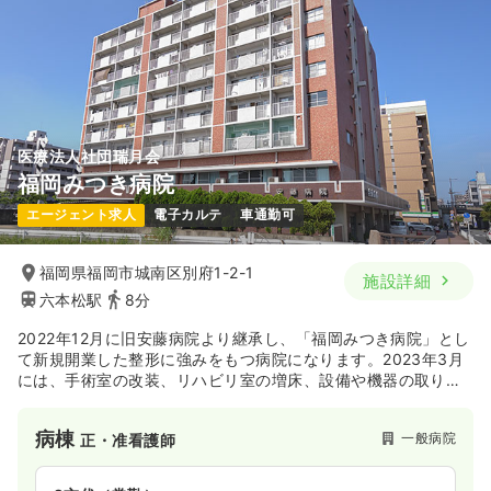
医療法人社団瑞月会
福岡みつき病院
エージェント求人
電子カルテ
車通勤可
福岡県福岡市城南区別府1-2-1
施設詳細
六本松駅
8分
2022年12月に旧安藤病院より継承し、「福岡みつき病院」とし
て新規開業した整形に強みをもつ病院になります。2023年3月
には、手術室の改装、リハビリ室の増床、設備や機器の取り替
えなど新しく生まれ変わりました。24時間急患対応も行ってお
ります。
病棟
一般病院
正・准看護師
2023年には訪問看護や訪問リハビリテーションも開設しており
ます。