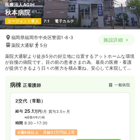
医療法人AGIH
秋本病院
エージェント求人
7:1
電子カルテ
福岡県福岡市中央区警固1-8-3
施設詳細
薬院大通駅
5分
薬院大通駅より徒歩5分の好立地に位置するアットホームな環境
が自慢の病院です。目の前の患者さまの為、最良の医療・看護
が提供できるよう日々の努力を積み重ね、安心して来院してい
ただける病院を目指しております。
病棟
一般病院
正看護師
2交代（常勤）
25.1
給与
万円
/月
賞与3.5ヶ月
※経験4年の例
時間
8:30～17:30
4週8休以上
月給31万円以上可