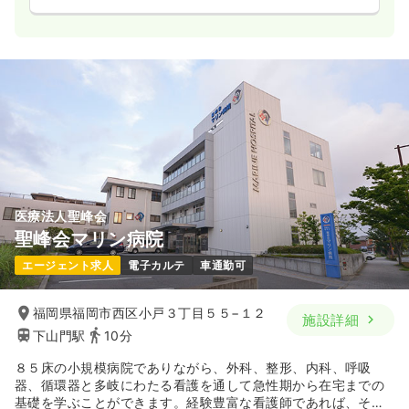
医療法人聖峰会
聖峰会マリン病院
エージェント求人
電子カルテ
車通勤可
福岡県福岡市西区小戸３丁目５５−１２
施設詳細
下山門駅
10分
８５床の小規模病院でありながら、外科、整形、内科、呼吸
器、循環器と多岐にわたる看護を通して急性期から在宅までの
基礎を学ぶことができます。経験豊富な看護師であれば、その