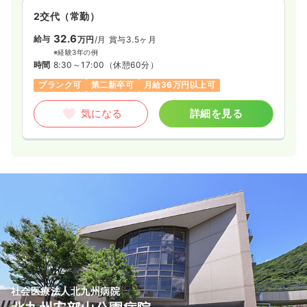
2交代（常勤）
32.6
給与
万円
/月
賞与3.5ヶ月
※経験3年の例
時間
8:30～17:00
（休憩60分）
ブランク可
第二新卒可
月給36万円以上可
気になる
詳細を見る
社会医療法人北九州病院