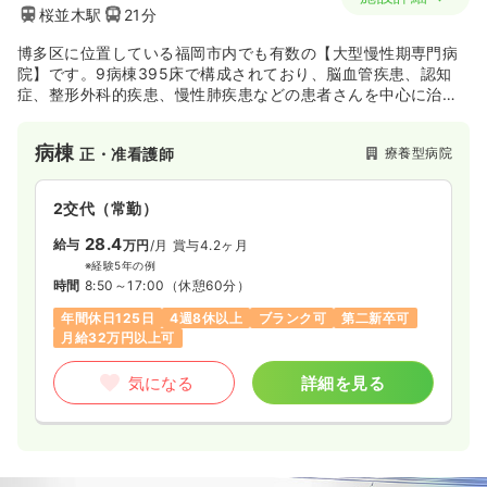
桜並木駅
21分
博多区に位置している福岡市内でも有数の【大型慢性期専門病
院】です。9病棟395床で構成されており、脳血管疾患、認知
症、整形外科的疾患、慢性肺疾患などの患者さんを中心に治療
を行っております。更に福岡県で第一号の認定を受けた認知症
専門施設、楽陽園も併設しております。
病棟
療養型病院
正・准看護師
2交代（常勤）
28.4
給与
万円
/月
賞与4.2ヶ月
※経験5年の例
時間
8:50～17:00
（休憩60分）
年間休日125日
4週8休以上
ブランク可
第二新卒可
月給32万円以上可
気になる
詳細を見る