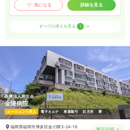
気になる
詳細を見る
外来
一般病院
正・准看護師
すべての求人を見る
1
2交代（常勤）
25.1〜31.9
給与
万円
/月
賞与2回
※経験3年の例
時間
8:30～17:30
4週8休以上
月給33万円以上可
気になる
詳細を見る
医療法人相生会
金隈病院
エージェント求人
電子カルテ
車通勤可
託児所
寮
福岡県福岡市博多区金の隈3-24-16
施設詳細