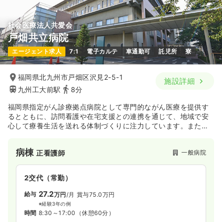
社会医療法人共愛会
戸畑共立病院
エージェント求人
7:1
電子カルテ
車通勤可
託児所
寮
福岡県北九州市戸畑区沢見2-5-1
施設詳細
九州工大前駅
8分
福岡県指定がん診療拠点病院として専門的ながん医療を提供す
るとともに、訪問看護や在宅支援との連携を通じて、地域で安
心して療養生活を送れる体制づくりに注力しています。また、
同法人内のリハビリ病院やクリニック、デイサービスと連携
し、急性期から在宅まで一貫した医療を提供しています。
病棟
一般病院
正看護師
24時間体制で救急医療を担う地域の中核病院であり、患者さま
の人権を尊重した安心・信頼の医療提供に努めています。さら
に、災害拠点病院としてDMATを有し、実動訓練への参加を通
2交代（常勤）
じて対応力の向上に取り組んでいます。加えて、認定看護師の
育成・配置にも力を入れ、専門性の高い看護の提供と教育体制
27.2
給与
万円
/月
賞与75.0万円
の充実を図っています。
※経験3年の例
時間
8:30～17:00
（休憩60分）