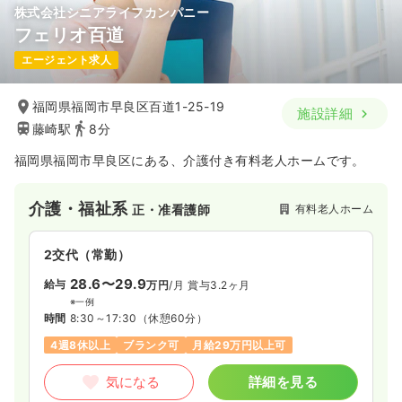
株式会社シニアライフカンパニー
フェリオ百道
エージェント求人
福岡県福岡市早良区百道1-25-19
施設詳細
藤崎駅
8分
福岡県福岡市早良区にある、介護付き有料老人ホームです。
介護・福祉系
有料老人ホーム
正・准看護師
2交代（常勤）
28.6〜29.9
給与
万円
/月
賞与3.2ヶ月
※一例
時間
8:30～17:30
（休憩60分）
4週8休以上
ブランク可
月給29万円以上可
気になる
詳細を見る