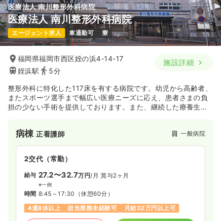
医療法人 南川整形外科病院
医療法人 南川整形外科病院
エージェント求人
車通勤可
寮
福岡県福岡市西区姪の浜4-14-17
施設詳細
姪浜駅
5分
整形外科に特化した117床を有する病院です。幼児から高齢者、
またスポーツ選手まで幅広い医療ニーズに応え、患者さまの負
担の少ない手術を提供しております。また、継続した療養生
活・リハビリテーションが必要な方へひとりひとりにあわせた
思いやりのあるケアに取り組んでおります。
病棟
一般病院
正看護師
2交代（常勤）
27.2〜32.7
給与
万円
/月
賞与2ヶ月
※一例
時間
8:45～17:30
（休憩60分）
4週8休以上
担当業務未経験可
月給32万円以上可