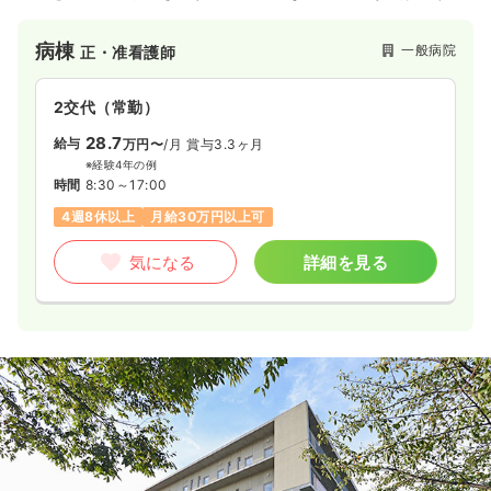
スキルを最大に発揮できる職場です。教育には、クリニカルラ
ダーにEラーニングの教材を使用しいつでも、どこでも学習でき
病棟
一般病院
正・准看護師
る環境を整えています。
2交代（常勤）
28.7
給与
万円〜
/月
賞与3.3ヶ月
※経験4年の例
時間
8:30～17:00
4週8休以上
月給30万円以上可
気になる
詳細を見る