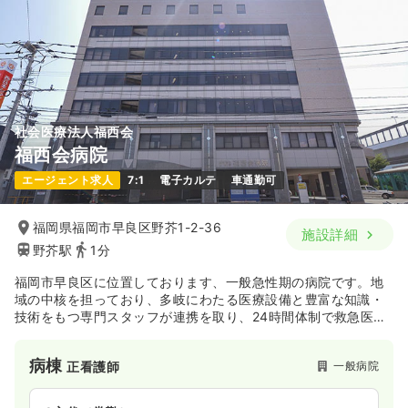
社会医療法人福西会
福西会病院
エージェント求人
7:1
電子カルテ
車通勤可
福岡県福岡市早良区野芥1-2-36
施設詳細
野芥駅
1分
福岡市早良区に位置しております、一般急性期の病院です。地
域の中核を担っており、多岐にわたる医療設備と豊富な知識・
技術をもつ専門スタッフが連携を取り、24時間体制で救急医療
の提供を行っております。
病棟
一般病院
正看護師