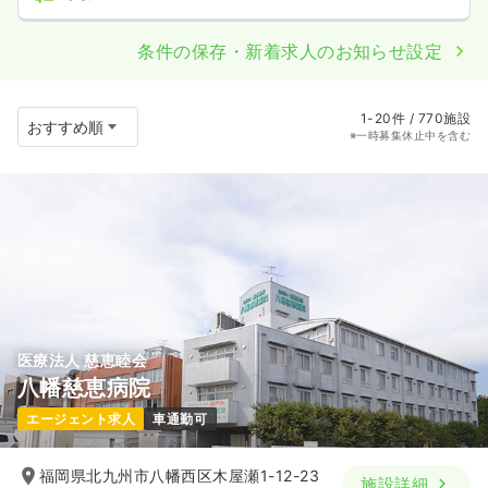
条件の保存・新着求人のお知らせ設定
1-20件 / 770施設
※一時募集休止中を含む
医療法人 慈恵睦会
八幡慈恵病院
エージェント求人
車通勤可
福岡県北九州市八幡西区木屋瀬1-12-23
施設詳細