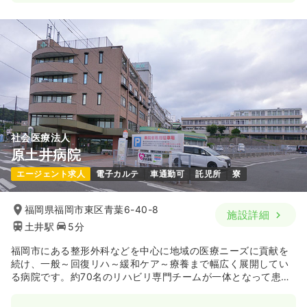
社会医療法人
原土井病院
エージェント求人
電子カルテ
車通勤可
託児所
寮
福岡県福岡市東区青葉6-40-8
施設詳細
土井駅
5分
福岡市にある整形外科などを中心に地域の医療ニーズに貢献を
続け、一般～回復リハ～緩和ケア～療養まで幅広く展開してい
る病院です。約70名のリハビリ専門チームが一体となって患者
さまにより最良なケアを提供しております。