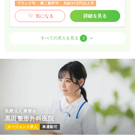
ブランク可
第二新卒可
月給31万円以上可
気になる
詳細を見る
救急外来
一般病院
正看護師
すべての求人を見る
2
2交代（常勤）
32.1
給与
万円
/月
賞与88.6万円
※経験16年の例
時間
8:30～17:00
月給32万円以上可
気になる
詳細を見る
医療法人 康整会
ICU系
一般病院
正看護師
黒田整形外科医院
エージェント求人
車通勤可
一時募集休止
2交代（常勤）