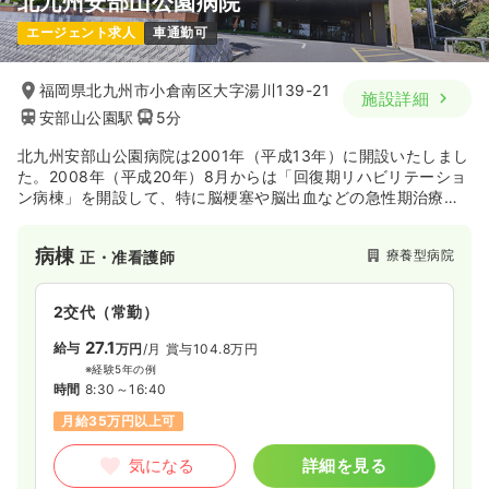
北九州安部山公園病院
エージェント求人
車通勤可
福岡県北九州市小倉南区大字湯川139-21
施設詳細
安部山公園駅
5分
北九州安部山公園病院は2001年（平成13年）に開設いたしまし
た。2008年（平成20年）8月からは「回復期リハビリテーショ
ン病棟」を開設して、特に脳梗塞や脳出血などの急性期治療後
の脳卒中患者さまに早期の在宅復帰ができるように、病態に応
じた脳卒中連携パスを運用して、回復期リハビリテーション病
病棟
療養型病院
正・准看護師
棟で集中的なリハビリを実施し、在宅医療や維持期リハビリへ
スムーズな移行を図っております。また介護病棟においても質
の高いリハビリテーション支援、在宅復帰を目標に多職種によ
2交代（常勤）
るチームケア目指しております。
27.1
給与
万円
/月
賞与104.8万円
※経験5年の例
時間
8:30～16:40
月給35万円以上可
気になる
詳細を見る