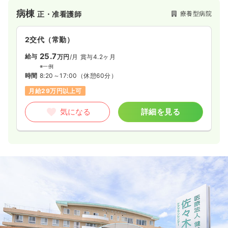
は退院後も円滑な日常生活が送れるよう、介護保険分野にも注
病棟
療養型病院
正・准看護師
力しており、訪問から通所、そしてフィットネスセンターなど
を整備し、地域の皆さまの健康作りを総合的に支援している病
院です。創立当時より高齢者の方への支援をメインに、地域の
2交代（常勤）
方から信頼される病院として地域のニーズに応えながら地域医
療に貢献してきました。無料送迎バスの運行もしており、患者
25.7
給与
万円
/月
賞与4.2ヶ月
様へのアクセス面も考慮されています。
※一例
時間
8:20～17:00
（休憩60分）
月給29万円以上可
気になる
詳細を見る