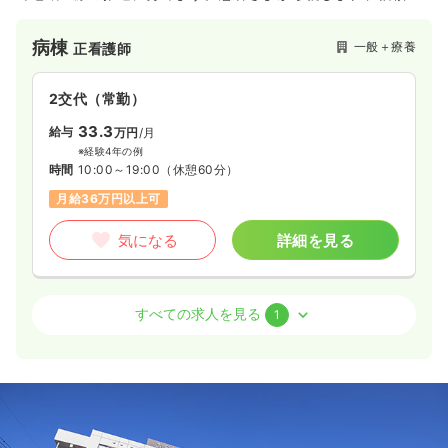
れる病院にする為に職員一丸となって思いやり溢れるサービス
を提供しております。
病棟
一般＋療養
正看護師
2交代（常勤）
33.3
給与
万円
/月
※経験4年の例
時間
10:00～19:00
（休憩60分）
月給36万円以上可
気になる
詳細を見る
外来
一般＋療養
正・准看護師
すべての求人を見る
1
2交代（常勤）
32.8
給与
万円
/月
※経験6年の例
時間
8:30～17:30
（休憩60分）