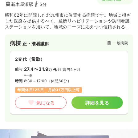
新木屋瀬駅
5分
昭和62年に開院した北九州市に位置する病院です。地域に根ざ
した医療を提供するべく、通所リハビリテーションや訪問看護
ステーションを用いて、地域のニーズに応えつつ信頼される医
療の提供に努めております。
病棟
一般病院
正・准看護師
2交代（常勤）
27.4〜31.9
給与
万円
/月
賞与4ヶ月
※一例
時間
8:30～17:00
（休憩60分）
年間休日125日
月給31万円以上可
気になる
詳細を見る