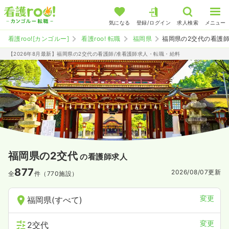
気になる
登録/ログイン
求人検索
メニュー
看護roo![カンゴルー]
看護roo! 転職
福岡県
福岡県の2交代の看護
【2026年8月最新】福岡県の2交代の看護師/准看護師求人・転職・給料
福岡県の2交代
の看護師求人
877
2026/08/07
更新
全
件（770施設）
変更
福岡県(すべて)
変更
2交代