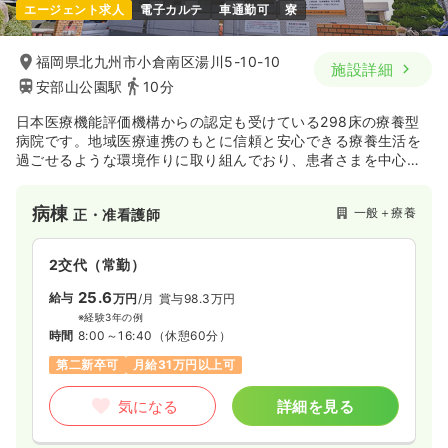
エージェント求人
電子カルテ
車通勤可
寮
福岡県北九州市小倉南区湯川5-10-10
施設詳細
安部山公園駅
10分
日本医療機能評価機構からの認定も受けている298床の療養型
病院です。地域医療連携のもとに信頼と安心できる療養生活を
過ごせるような環境作りに取り組んでおり、患者さまを中心と
したチーム医療を通して貢献を続けております。
病棟
一般＋療養
正・准看護師
2交代（常勤）
25.6
給与
万円
/月
賞与98.3万円
※経験3年の例
時間
8:00～16:40
（休憩60分）
第二新卒可
月給31万円以上可
気になる
詳細を見る