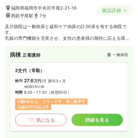
福岡県福岡市中央区平尾2-21-16
施設詳細
西鉄平尾駅
7分
及川病院は一般病床と緩和ケア病床の計36床を有する病院で
す。
乳腺の専門機能を充実させ、女性の患者様の期待に応える環境
を作り、最新の医療の提供が出来るよう日々能力の向上に努め
ています。
病棟
一般病院
正看護師
また、癌を専門に扱う病院としてホスピスを開設いたしまし
た。患者様に寄り添った丁寧な看護を実践していけるよう、病
院一丸となりケアに取り組んでいます。
2交代（常勤）
27.6
給与
万円
/月
賞与3ヶ月
※経験5年の例
時間
8:30～17:30
（休憩60分）
4週8休以上
ブランク可
第二新卒可
月給31万円以上可
気になる
詳細を見る