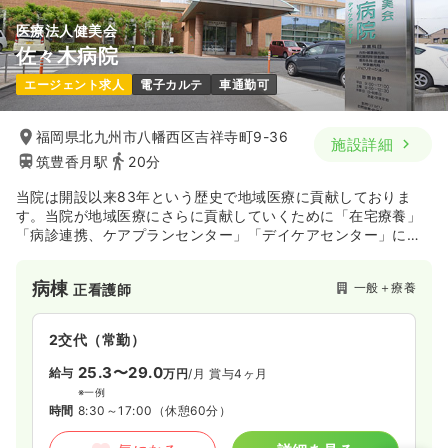
医療法人健美会
佐々木病院
エージェント求人
電子カルテ
車通勤可
福岡県北九州市八幡西区吉祥寺町9-36
施設詳細
筑豊香月駅
20分
当院は開設以来83年という歴史で地域医療に貢献しておりま
す。当院が地域医療にさらに貢献していくために「在宅療養」
「病診連携、ケアプランセンター」「デイケアセンター」につ
いて検討を加え、より一層病院としての機能性を高めることで
慢性疾患等の維持・管理を行う方向性、機能を明確にしてまい
病棟
一般＋療養
正看護師
ります。当院には各分野で有能なスタッフが揃っております
し、充分な設備が備わっております。
2交代（常勤）
25.3〜29.0
給与
万円
/月
賞与4ヶ月
※一例
時間
8:30～17:00
（休憩60分）