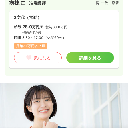
病棟
一般＋療養
正・准看護師
2交代（常勤）
28.0
給与
万円
/月
賞与60.0万円
※経験5年の例
時間
8:30～17:00
（休憩60分）
月給31万円以上可
気になる
詳細を見る