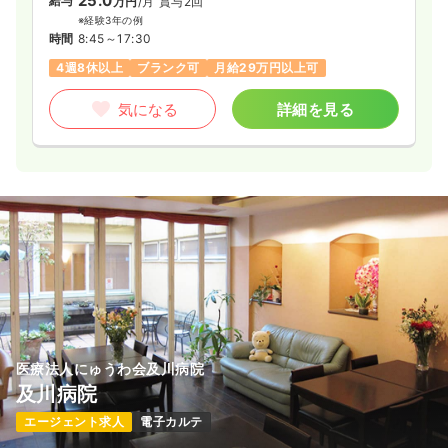
25.0
給与
万円
/月
賞与2回
※経験3年の例
時間
8:45～17:30
4週8休以上
ブランク可
月給29万円以上可
気になる
詳細を見る
医療法人にゅうわ会及川病院
及川病院
エージェント求人
電子カルテ