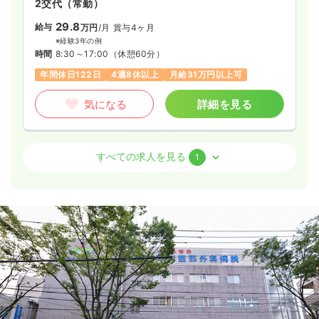
2交代（常勤）
29.8
給与
万円
/月
賞与4ヶ月
※経験3年の例
時間
8:30～17:00
（休憩60分）
年間休日122日
4週8休以上
月給31万円以上可
気になる
詳細を見る
外来
一般病院
正・准看護師
すべての求人を見る
1
2交代（常勤）
30.7
給与
万円
/月
賞与4ヶ月
※経験10年の例
時間
8:30～17:00
（休憩60分）
土日祝休み
年間休日122日
月給31万円以上可
気になる
詳細を見る