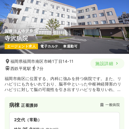
月給34万円以上可
気になる
詳細を見る
医療法人寺沢病院
寺沢病院
エージェント求人
電子カルテ
車通勤可
福岡県福岡市南区市崎1丁目14-11
施設詳細
西鉄平尾駅
7分
福岡市南区に位置する、内科に強みを持つ病院です。また、リ
ハビリにも力をいれており、脳卒中といった中枢神経障害のリ
ハビリに対して脳の可能性を引き出すリハビリを取りいれ、よ
り効果的な訓練が行えるように努めております。また、福岡市
内では数少ない障害児の小児リハも行っています。
病棟
一般病院
正看護師
2交代（常勤）