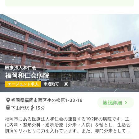
医療法人和仁会
福岡和仁会病院
エージェント求人
車通勤可
寮
福岡県福岡市西区生の松原1-33-18
施設詳細
下山門駅
15分
福岡市にある医療法人和仁会の運営する192床の病院です。主
に内科・整形外科・透析治療（外来・入院）を軸とし、生活習
慣病やリハビリに力を入れています。また、専門外来として、
禁煙外来、生活習慣病・糖尿病外来も行っております。さらに