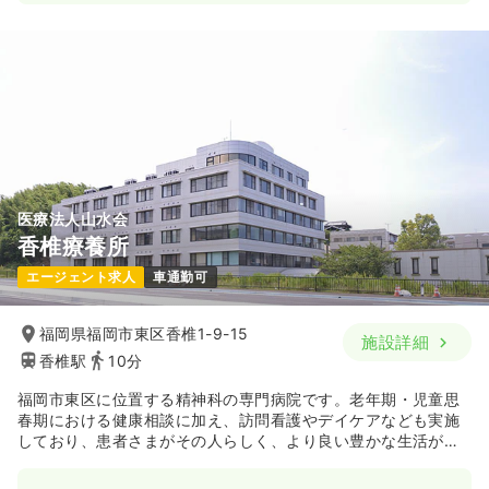
医療法人山水会
香椎療養所
エージェント求人
車通勤可
福岡県福岡市東区香椎1-9-15
施設詳細
香椎駅
10分
福岡市東区に位置する精神科の専門病院です。老年期・児童思
春期における健康相談に加え、訪問看護やデイケアなども実施
しており、患者さまがその人らしく、より良い豊かな生活が送
れるよう支援を行っております。