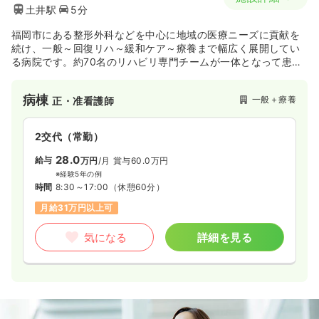
土井駅
5分
福岡市にある整形外科などを中心に地域の医療ニーズに貢献を
続け、一般～回復リハ～緩和ケア～療養まで幅広く展開してい
る病院です。約70名のリハビリ専門チームが一体となって患者
さまにより最良なケアを提供しております。
病棟
一般＋療養
正・准看護師
2交代（常勤）
28.0
給与
万円
/月
賞与60.0万円
※経験5年の例
時間
8:30～17:00
（休憩60分）
月給31万円以上可
気になる
詳細を見る