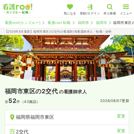
気になる
登録/ログイン
求人検索
メニュー
看護roo![カンゴルー]
看護roo! 転職
福岡県
福岡市
福岡市東区
【2026年8月最新】福岡市東区の2交代の看護師/准看護師求人・転職・給料
福岡市東区の2交代
の看護師求人
52
2026/08/07
更新
全
件（43施設）
変更
福岡県福岡市東区
変更
2交代