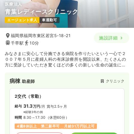
医療法人
青葉レディースクリニック
エージェント求人
車通勤可
福岡県福岡市東区若宮5-18-21
施設詳細
千早駅
10分
みなさまに安心して分娩できる病院を作りたいという一心で２
００７年５月に産婦人科の有床診療所を開設以来、たくさんの
方に受診していただき驚くほどの多くの新しい生命の誕生に出
会えています。 ２０１０年６月には医療法人の承認を経て、２
０１２年８月には増築工事が終了しマタニティヨガ・離乳食教
病棟
クリニック
助産師
室・家族が泊まれる病室・母親教室など実施しています。
2交代（常勤）
31.3
給与
万円
/月
賞与2.5ヶ月
※経験3年の例
時間
8:30～17:30
（休憩60分）
4週8休以上
第二新卒可
月給31万円以上可