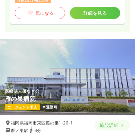
月給28万円以上可
気になる
詳細を見る
医療法人優なぎ会
雁の巣病院
エージェント求人
車通勤可
福岡県福岡市東区雁の巣1-26-1
施設詳細
雁ノ巣駅
6分