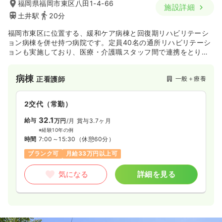
福岡県福岡市東区八田1-4-66
施設詳細
※一例
土井駅
20分
時間
8:30～17:15
（休憩45分）
月給26万円以上可
福岡市東区に位置する、緩和ケア病棟と回復期リハビリテーシ
ョン病棟を併せ持つ病院です。定員40名の通所リハビリテーシ
ョンも実施しており、医療・介護職スタッフ間で連携をとりつ
気になる
詳細を見る
つ、在宅療養の支援を積極的に行っております。
病棟
一般＋療養
正看護師
2交代（常勤）
32.1
給与
万円
/月
賞与3.7ヶ月
※経験10年の例
時間
7:00～15:30
（休憩60分）
ブランク可
月給33万円以上可
気になる
詳細を見る