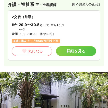
介護・福祉系
介護老人保健施設
正・准看護師
2交代（常勤）
29.9〜30.5
給与
万円
/月
賞与1ヶ月
※一例
時間
9:00～18:00
（休憩60分）
4週8休以上
月給30万円以上可
気になる
詳細を見る