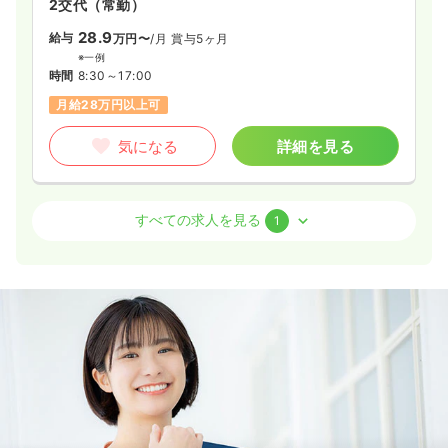
2交代（常勤）
28.9
給与
万円〜
/月
賞与5ヶ月
※一例
時間
8:30～17:00
月給28万円以上可
気になる
詳細を見る
病棟
クリニック
正・准看護師
すべての求人を見る
1
一時募集休止
2交代（常勤）
25.0
給与
万円〜
/月
賞与5ヶ月
※一例
時間
8:30～17:00
4週8休以上
オンコールあり
担当業務未経験可
月給25万円以上可
気になる
詳細を見る