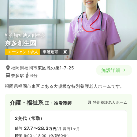
社会福祉法人創生会
奈多創生園
エージェント求人
車通勤可
寮
福岡県福岡市東区雁の巣1-7-25
施設詳細
奈多駅
6分
福岡県福岡市東区にある大規模な特別養護老人ホームです。
介護・福祉系
特別養護老人ホーム
正・准看護師
2交代（常勤）
27.7〜28.3
給与
万円
/月
賞与1ヶ月
時間
9:00～18:00
（休憩60分）