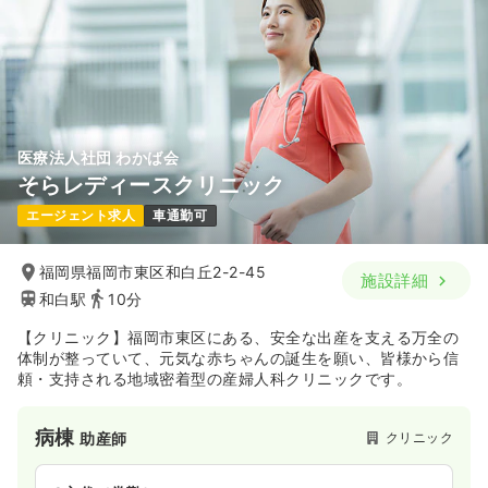
医療法人社団 わかば会
そらレディースクリニック
エージェント求人
車通勤可
福岡県福岡市東区和白丘2-2-45
施設詳細
和白駅
10分
【クリニック】福岡市東区にある、安全な出産を支える万全の
体制が整っていて、元気な赤ちゃんの誕生を願い、皆様から信
頼・支持される地域密着型の産婦人科クリニックです。
病棟
クリニック
助産師