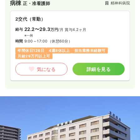
病棟
精神科病院
正・准看護師
2交代（常勤）
22.2〜29.3
給与
万円
/月
賞与4.2ヶ月
※一例
時間
9:00～17:00
（休憩60分）
年間休日126日
4週8休以上
担当業務未経験可
月給29万円以上可
気になる
詳細を見る