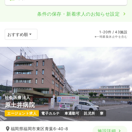
条件の保存・新着求人のお知らせ設定
1-20件 / 43施設
※一時募集休止中を含む
社会医療法人
原土井病院
エージェント求人
電子カルテ
車通勤可
託児所
寮
福岡県福岡市東区青葉6-40-8
施設詳細