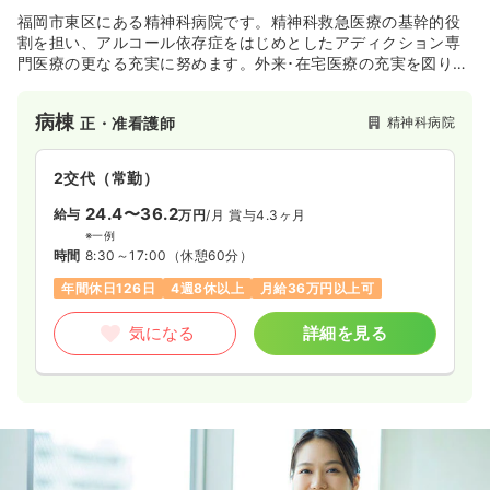
福岡市東区にある精神科病院です。精神科救急医療の基幹的役
割を担い、アルコール依存症をはじめとしたアディクション専
門医療の更なる充実に努めます。外来･在宅医療の充実を図り、
早期退院と社会復帰を支援しております。
病棟
精神科病院
正・准看護師
2交代（常勤）
24.4〜36.2
給与
万円
/月
賞与4.3ヶ月
※一例
時間
8:30～17:00
（休憩60分）
年間休日126日
4週8休以上
月給36万円以上可
気になる
詳細を見る