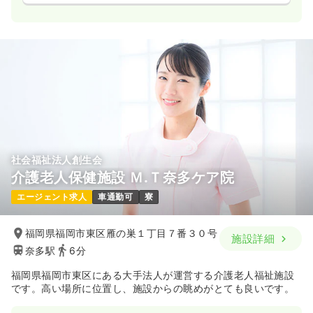
社会福祉法人創生会
介護老人保健施設 Ｍ.Ｔ奈多ケア院
エージェント求人
車通勤可
寮
福岡県福岡市東区雁の巣１丁目７番３０号
施設詳細
奈多駅
6分
福岡県福岡市東区にある大手法人が運営する介護老人福祉施設
です。高い場所に位置し、施設からの眺めがとても良いです。