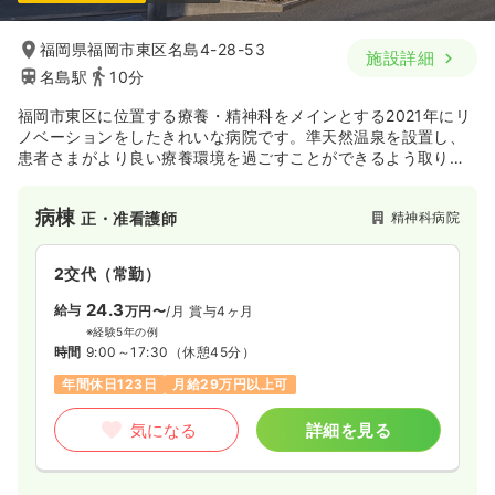
一時募集休止
2交代（常勤）
26.8
給与
万円
/月
賞与3.55ヶ月
福岡県福岡市東区名島4-28-53
施設詳細
※経験3年の例
名島駅
10分
時間
8:30～17:30
（休憩60分）
4週8休以上
ブランク可
月給26万円以上可
福岡市東区に位置する療養・精神科をメインとする2021年にリ
ノベーションをしたきれいな病院です。準天然温泉を設置し、
患者さまがより良い療養環境を過ごすことができるよう取り組
気になる
詳細を見る
み、また鬱病などの精神疾患を抱えた患者さまへ心の通う看
護・ケアを提供しつつ支援を行っております。
病棟
精神科病院
正・准看護師
2交代（常勤）
24.3
給与
万円〜
/月
賞与4ヶ月
※経験5年の例
時間
9:00～17:30
（休憩45分）
年間休日123日
月給29万円以上可
気になる
詳細を見る