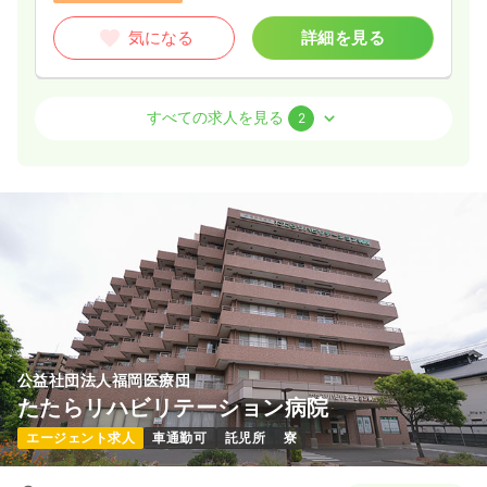
気になる
詳細を見る
外来
一般病院
正看護師
すべての求人を見る
2
2交代（常勤）
26.4
給与
万円〜
/月
賞与3.8ヶ月
※経験2年の例
時間
8:30～17:15
（休憩45分）
4週8休以上
月給26万円以上可
気になる
詳細を見る
公益社団法人福岡医療団
内視鏡
一般病院
正看護師
たたらリハビリテーション病院
エージェント求人
車通勤可
託児所
寮
2交代（常勤）
26.4
給与
万円〜
/月
賞与3.8ヶ月