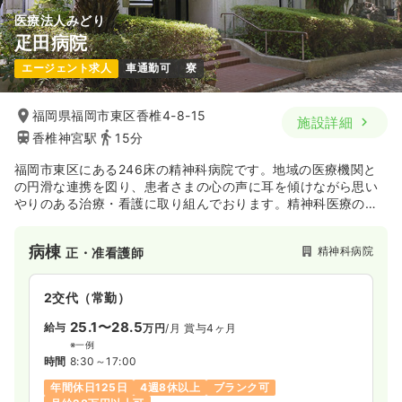
医療法人みどり
疋田病院
エージェント求人
車通勤可
寮
福岡県福岡市東区香椎4-8-15
施設詳細
香椎神宮駅
15分
福岡市東区にある246床の精神科病院です。地域の医療機関と
の円滑な連携を図り、患者さまの心の声に耳を傾けながら思い
やりのある治療・看護に取り組んでおります。精神科医療の発
展に最大の努力を続ける病院です。
病棟
精神科病院
正・准看護師
2交代（常勤）
25.1〜28.5
給与
万円
/月
賞与4ヶ月
※一例
時間
8:30～17:00
年間休日125日
4週8休以上
ブランク可