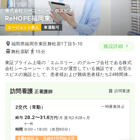
株式会社シーユーシー・ホスピス
ReHOPE福岡東
エージェント求人
車通勤可
福岡県福岡市東区舞松原1丁目5-10
施設詳細
舞松原駅
15分
東証プライム上場の「エムスリー」のグループ会社である株式
会社シーユーシー・ホスピスが運営している施設です。在宅ホ
スピスの施設として、患者様および難病患者様たち24時間体制
で看護サービスを提供しています。
訪問看護
訪問看護
正看護師
一時募集休止
2交代（常勤）
28.2〜31.6
給与
万円
/月
賞与2.628ヶ月
※一例
時間
9:00～18:00
（休憩60分）
4週8休以上
月給31万円以上可