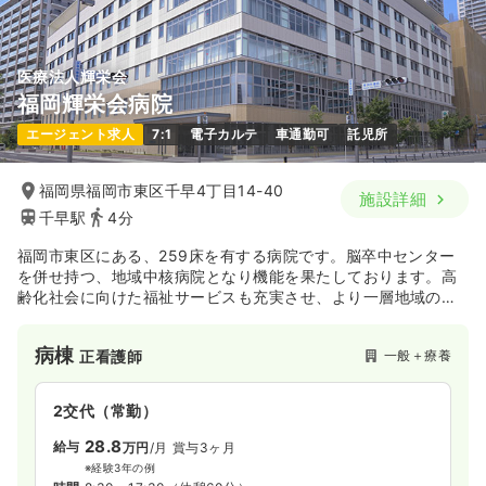
医療法人輝栄会
福岡輝栄会病院
エージェント求人
7:1
電子カルテ
車通勤可
託児所
福岡県福岡市東区千早4丁目14-40
施設詳細
千早駅
4分
福岡市東区にある、259床を有する病院です。脳卒中センター
を併せ持つ、地域中核病院となり機能を果たしております。高
齢化社会に向けた福祉サービスも充実させ、より一層地域の患
者さまが安心して医療サービスを受けることができるよう支援
をしております。H30年6月に新築移転したばかりのため、施
病棟
一般＋療養
正看護師
設・設備がきれいです。
2交代（常勤）
28.8
給与
万円
/月
賞与3ヶ月
※経験3年の例