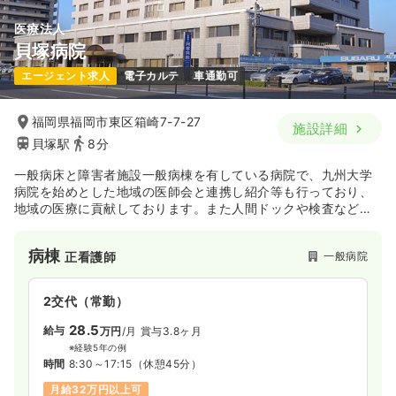
医療法人
貝塚病院
エージェント求人
電子カルテ
車通勤可
福岡県福岡市東区箱崎7-7-27
施設詳細
貝塚駅
8分
一般病床と障害者施設一般病棟を有している病院で、九州大学
病院を始めとした地域の医師会と連携し紹介等も行っており、
地域の医療に貢献しております。また人間ドックや検査などの
予防医学にも注力し、関連施設としてサービス付き高齢者向け
住宅を所有していたりと、医療から介護まで幅広く地域に貢献
病棟
一般病院
正看護師
しています。
2交代（常勤）
28.5
給与
万円
/月
賞与3.8ヶ月
※経験5年の例
時間
8:30～17:15
（休憩45分）
月給32万円以上可