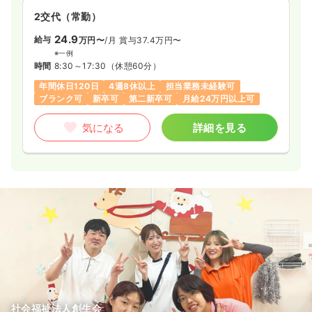
2交代（常勤）
24.9
給与
万円〜
/月
賞与37.4万円〜
※一例
時間
8:30～17:30
（休憩60分）
年間休日120日
4週8休以上
担当業務未経験可
ブランク可
新卒可
第二新卒可
月給24万円以上可
気になる
詳細を見る
社会福祉法人創生会