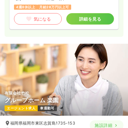
4週8休以上
月給28万円以上可
気になる
詳細を見る
有限会社竹松
グループホーム 楽園
エージェント求人
車通勤可
福岡県福岡市東区志賀島1735-153
施設詳細