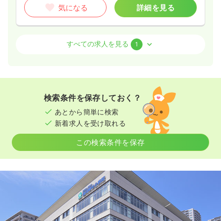
気になる
詳細を見る
病棟
クリニック
正看護師
すべての求人を見る
1
一時募集休止
2交代（常勤）
24.8
給与
万円〜
/月
賞与3ヶ月
※一例
検索条件を保存しておく？
時間
8:30～17:30
（休憩60分）
あとから簡単に検索
4週8休以上
月給24万円以上可
新着求人を受け取れる
気になる
詳細を見る
この検索条件を保存