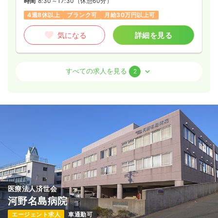
時間
8:30～17:30
（休憩60分）
4週8休以上
ブランク可
月給30万円以上可
気になる
詳細を見る
外来
一般＋療養
正・准看護師
すべての求人を見る
2
2交代（常勤）
26.8
給与
万円
/月
賞与3.55ヶ月
※経験3年の例
時間
8:30～17:30
（休憩60分）
4週8休以上
ブランク可
月給26万円以上可
気になる
詳細を見る
医療法人済世会
ICU系
一般＋療養
正看護師
河野名島病院
エージェント求人
車通勤可