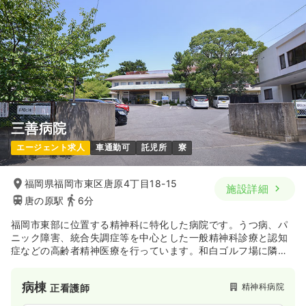
三善病院
エージェント求人
車通勤可
託児所
寮
福岡県福岡市東区唐原4丁目18-15
施設詳細
唐の原駅
6分
福岡市東部に位置する精神科に特化した病院です。うつ病、パ
ニック障害、統合失調症等を中心とした一般精神科診療と認知
症などの高齢者精神医療を行っています。和白ゴルフ場に隣接
する緑豊かな環境の中で、心の回復を目指し、対人コミュニケ
ーション能力の向上などの心身機能の向上・回復に努めており
病棟
精神科病院
正看護師
ます。