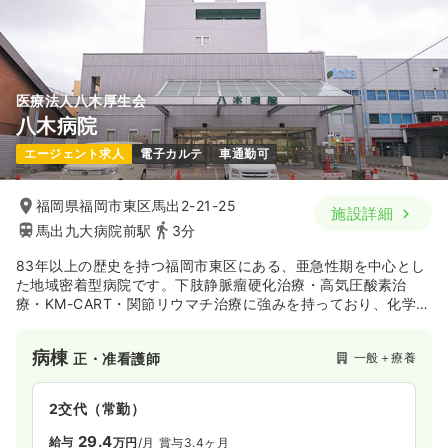
医療法人八木厚生会
八木病院
エージェント求人
電子カルテ
車通勤可
福岡県福岡市東区馬出2-21-25
施設詳細
馬出九大病院前駅
3分
83年以上の歴史を持つ福岡市東区にある、亜急性期を中心とし
た地域密着型病院です。下肢静脈瘤硬化治療・高気圧酸素治
療・KM-CART・関節リウマチ治療に強みを持っており、化学療
法なども行なっています。
病棟
一般＋療養
正・准看護師
2交代（常勤）
29.4
給与
万円
/月
賞与3.4ヶ月