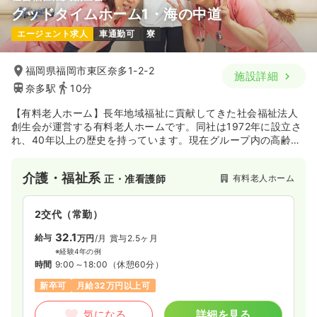
グッドタイムホーム1・海の中道
エージェント求人
車通勤可
寮
福岡県福岡市東区奈多1-2-2
施設詳細
奈多駅
10分
【有料老人ホーム】長年地域福祉に貢献してきた社会福祉法人
創生会が運営する有料老人ホームです。同社は1972年に設立さ
れ、40年以上の歴史を持っています。現在グループ内の高齢者
施設を総合すると15000床以上、10000名以上のスタッフが働
いています。同施設は閑静な住宅街の中にあり、福岡工業大学
介護・福祉系
有料老人ホーム
正・准看護師
ＦＩＴスタジアムの向かいに位置しています。また福岡湾が近
いことから心地よい海風が吹いています。
2交代（常勤）
32.1
給与
万円
/月
賞与2.5ヶ月
※経験4年の例
時間
9:00～18:00
（休憩60分）
新卒可
月給32万円以上可
気になる
詳細を見る