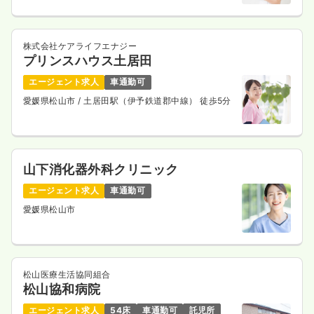
日勤のみ（パート）
1,180〜1,300
給与
時給
円
時間
8:45～17:00
（休憩60分）
株式会社ケアライフエナジー
プリンスハウス土居田
日曜休み
時給1,300円以上可
エージェント求人
車通勤可
気になる
詳細を見る
愛媛県松山市
/ 土居田駅（伊予鉄道郡中線） 徒歩5分
外来
一般病院
正・准看護師
山下消化器外科クリニック
一時募集休止
日勤のみ（パート）
エージェント求人
車通勤可
愛媛県松山市
1,180〜1,380
給与
時給
円
時間
8:45～17:00
（休憩60分）
日祝休み
時給1,300円以上可
松山医療生活協同組合
気になる
詳細を見る
松山協和病院
エージェント求人
54床
車通勤可
託児所