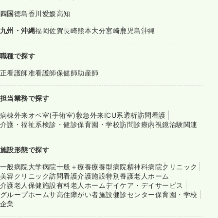
四国
徳島
香川
愛媛
高知
九州・沖縄
福岡
佐賀
長崎
熊本
大分
宮崎
鹿児島
沖縄
職種で探す
正看護師
准看護師
保健師
助産師
担当業務で探す
病棟
外来
オペ室(手術室)
救急外来
ICU系
透析
訪問看護
介護・福祉系
検診・健診
保育園・学校
訪問診療
内視鏡
治験関連
施設形態で探す
一般病院
大学病院
一般＋療養
療養型病院
精神科病院
クリニック
美容クリニック
訪問看護
介護施設
特別養護老人ホーム
介護老人保健施設
有料老人ホーム
デイケア・デイサービス
グループホーム
サ高住
障がい者施設
健診センター
保育園・学校
企業