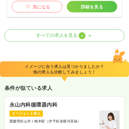
気になる
詳細を見る
オペ室(手術室)
一般病院
正看護師
すべての求人を見る
4
日勤のみ（常勤）
24.8
給与
万円
/月
賞与2.7ヶ月
※経験4年の例
イメージに合う求人は見つかりましたか？
時間
8:45～17:00
（休憩60分）
他の求人も比較してみましょう！
4週8休以上
ブランク可
月給26万円以上可
条件が似ている求人
気になる
詳細を見る
永山内科循環器内科
エージェント求人
訪問看護
デイケア・デイサービス
正・准看護師
愛媛県松山市
/ 梅本駅（伊予鉄道横河原線）