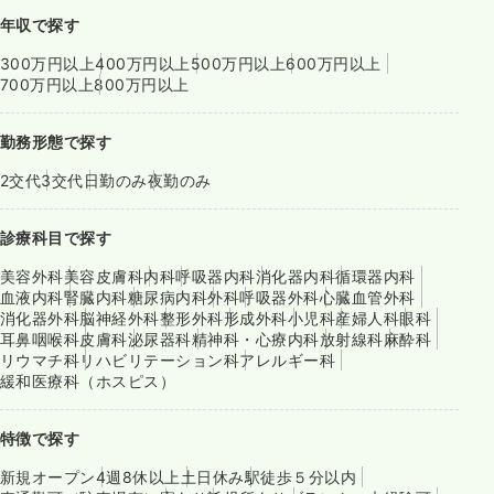
年収で探す
300万円以上
400万円以上
500万円以上
600万円以上
700万円以上
800万円以上
勤務形態で探す
2交代
3交代
日勤のみ
夜勤のみ
診療科目で探す
美容外科
美容皮膚科
内科
呼吸器内科
消化器内科
循環器内科
血液内科
腎臓内科
糖尿病内科
外科
呼吸器外科
心臓血管外科
消化器外科
脳神経外科
整形外科
形成外科
小児科
産婦人科
眼科
耳鼻咽喉科
皮膚科
泌尿器科
精神科・心療内科
放射線科
麻酔科
リウマチ科
リハビリテーション科
アレルギー科
緩和医療科（ホスピス）
特徴で探す
新規オープン
4週8休以上
土日休み
駅徒歩５分以内