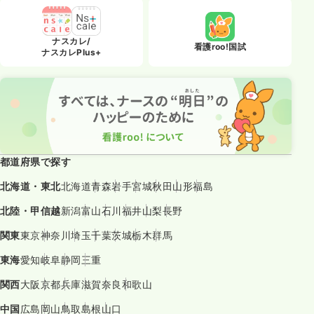
ナスカレ/
看護roo!国試
ナスカレPlus+
都道府県で探す
北海道・東北
北海道
青森
岩手
宮城
秋田
山形
福島
北陸・甲信越
新潟
富山
石川
福井
山梨
長野
関東
東京
神奈川
埼玉
千葉
茨城
栃木
群馬
東海
愛知
岐阜
静岡
三重
関西
大阪
京都
兵庫
滋賀
奈良
和歌山
中国
広島
岡山
鳥取
島根
山口