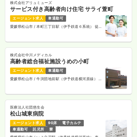
株式会社アリュミューズ
サービス付き高齢者向け住宅 サライ萱町
エージェント求人
車通勤可
愛媛県松山市
/ 本町三丁目駅（伊予鉄道６系統） 徒歩
5分
株式会社中川メディカル
高齢者総合福祉施設うめの小町
エージェント求人
車通勤可
愛媛県松山市
/ 牛渕団地前駅（伊予鉄道横河原線） 徒
歩5分
医療法人社団慈生会
松山城東病院
エージェント求人
90床
電子カルテ
車通勤可
託児所
寮