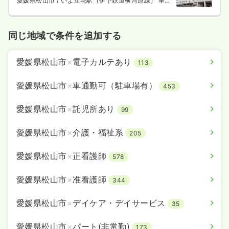
愛媛県松山市
/ いよ立花駅（伊予鉄道横河原線） 車6
分
同じ地域で条件を追加する
愛媛県松山市
×
電子カルテあり
113
愛媛県松山市
×
車通勤可（駐車場有）
453
愛媛県松山市
×
託児所あり
99
愛媛県松山市
×
介護・福祉系
205
愛媛県松山市
×
正看護師
578
愛媛県松山市
×
准看護師
344
愛媛県松山市
×
デイケア・デイサービス
35
愛媛県松山市
×
パート(非常勤)
173