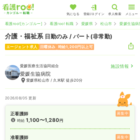
気になる
登録/ログイン
求人検索
メニュー
看護roo![カンゴルー]
看護roo! 転職
愛媛県
松山市
愛媛生協病
介護・福祉系
日勤のみ / パート(非常勤)
エージェント求人
日曜休み
時給1,200円以上可
愛媛医療生活協同組合
施設情報
愛媛生協病院
愛媛県松山市 / 久米駅 徒歩20分
2026/08/05 更新
正看護師
募集中
1,100〜1,280
時給
円
准看護師
募集中