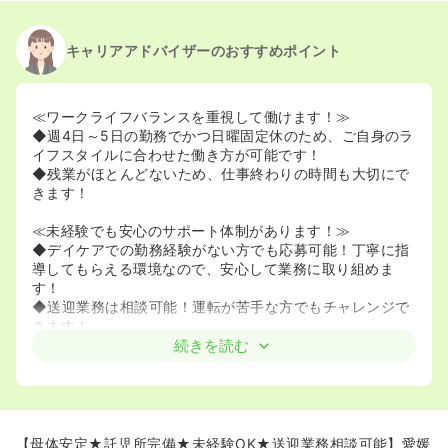
キャリアアドバイザーのおすすめポイント
≪ワークライフバランスを重視して働けます！≫
◆週4日～5日の勤務でかつ日曜固定休のため、ご自身のラ
イフスタイルに合わせた働き方が可能です！
◆残業がほとんどないため、仕事終わりの時間も大切にで
きます！
≪未経験でも安心のサポート体制があります！≫
◆デイケアでの勤務経験がない方でも応募可能！丁寧に指
導してもらえる環境なので、安心して業務に取り組めま
す！
◆送迎業務は相談可能！運転が苦手な方でもチャレンジで
きます！
続きを読む
≪長く安定して働ける職場です！≫
◆昇給・賞与の実績あり！頑張りがしっかり評価されるの
でやりがいを感じられます！
◆託児所や育児・介護・看護休暇の取得実績があり、子育
て中の方も安心して働ける環境です！
【母体安定★託児所完備★未経験OK★送迎業務相談可能】愛媛