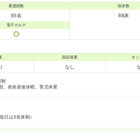
看護師数
病床数
85名
88床
電子カルテ
業
固定残業
オン
り
なし
日制
暇、産前産後休暇、育児休業
救急日は3名体制）