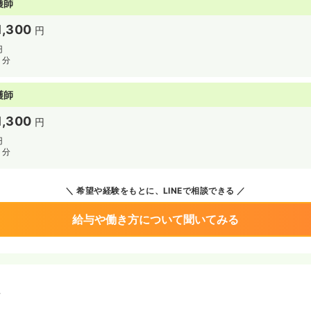
護師
1,300
円
円
月分
護師
1,300
円
円
月分
希望や経験をもとに、LINEで相談できる
給与や働き方について聞いてみる
境