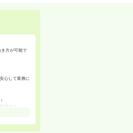
働き方が可能で
安心して業務に
！
環境です！
できます！