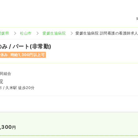
愛媛県
松山市
愛媛生協病院
愛媛生協病院 訪問看護の看護師求
み / パート(非常勤)
曜休み
時給1,300円以上可
同組合
院
 / 久米駅 徒歩20分
,300
円