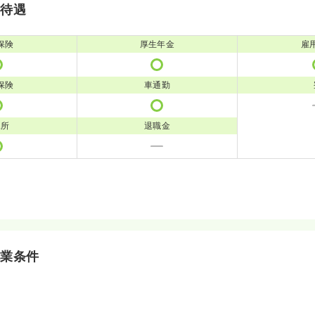
・待遇
保険
厚生年金
雇
保険
車通勤
児所
退職金
就業条件