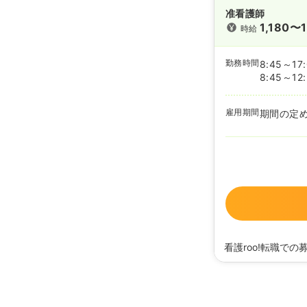
准看護師
1,180〜1
時給
勤務時間
8:45～17
8:45～12
雇用期間
期間の定
看護roo!転職での
2026/03/08
正・准