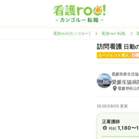
看護roo![カンゴルー]
看護roo! 転職
訪問看護
日勤の
エージェント求人
日
愛媛医療生活協
愛媛生協病
愛媛県松山市
2026/08/05 更新
正看護師
1,180〜1
時給