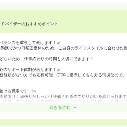
アドバイザーのおすすめポイント
バランスを重視して働けます！≫
の勤務でかつ日曜固定休のため、ご自身のライフスタイルに合わせた
どないため、仕事終わりの時間も大切にできます！
心のサポート体制があります！≫
務経験がない方でも応募可能！丁寧に指導してもらえる環境なので、
働ける職場です！≫
実績あり！頑張りがしっかり評価されるのでやりがいを感じられます
・介護・看護休暇の取得実績があり、子育て中の方も安心して働ける
院なので、地域に根差した安定した環境で、安心して長く働くことが
続きを読む