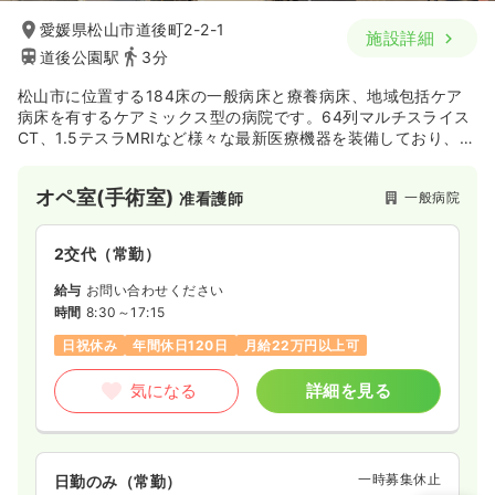
時給1,100円以上可
愛媛県松山市道後町2-2-1
施設詳細
道後公園駅
3分
気になる
詳細を見る
松山市に位置する184床の一般病床と療養病床、地域包括ケア
病床を有するケアミックス型の病院です。64列マルチスライス
CT、1.5テスラMRIなど様々な最新医療機器を装備しており、患
者様に安心して治療を受けて頂く体制を築かれています。ま
た、平成27年には電子カルテを導入しています。
オペ室(手術室)
一般病院
准看護師
2交代（常勤）
給与
お問い合わせください
時間
8:30～17:15
日祝休み
年間休日120日
月給22万円以上可
気になる
詳細を見る
一時募集休止
日勤のみ（常勤）