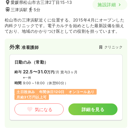
愛媛県松山市古三津2丁目15-13
施設詳細
三津浜駅
5分
松山市の三津浜駅近くに位置する、2015年4月にオープンした
内科クリニックです。電子カルテを始めとした最新設備を揃え
ており、地域のかかりつけ医としての役割を担っています。
外来
クリニック
准看護師
日勤のみ（常勤）
22.5〜31.0
給与
万円
/月
賞与3ヶ月
※一例
時間
9:00～18:00
（休憩60分）
土日祝休み
年間休日120日
オンコールあり
月給31万円以上可
気になる
詳細を見る