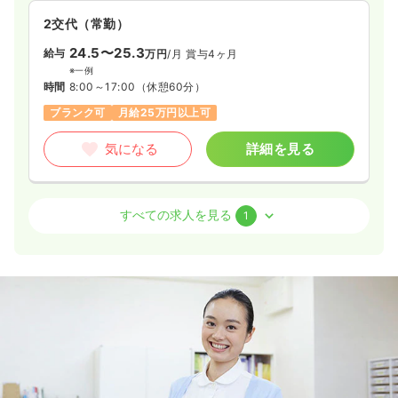
2交代（常勤）
24.5〜25.3
給与
万円
/月
賞与4ヶ月
※一例
時間
8:00～17:00
（休憩60分）
ブランク可
月給25万円以上可
気になる
詳細を見る
透析
クリニック
准看護師
すべての求人を見る
1
一時募集休止
日勤のみ（常勤）
給与
お問い合わせください
時間
8:00～16:45
（休憩45分）
ブランク可
月給25万円以上可
気になる
詳細を見る