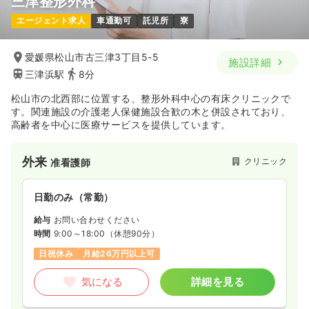
三津整形外科
エージェント求人
車通勤可
託児所
寮
愛媛県松山市古三津3丁目5-5
施設詳細
三津浜駅
8分
松山市の北西部に位置する、整形外科中心の有床クリニックで
す。関連施設の介護老人保健施設合歓の木と併設されており、
高齢者を中心に医療サービスを提供しています。
外来
クリニック
准看護師
日勤のみ（常勤）
給与
お問い合わせください
時間
9:00～18:00
（休憩90分）
日祝休み
月給26万円以上可
気になる
詳細を見る