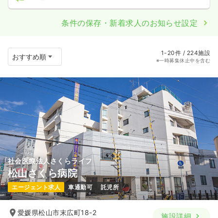
条件の保存・新着求人のお知らせ設定
1-20件 / 224施設
※一時募集休止中を含む
社会医療法人さくらライフ
松山さくら病院
エージェント求人
車通勤可
託児所
愛媛県松山市末広町18-2
施設詳細