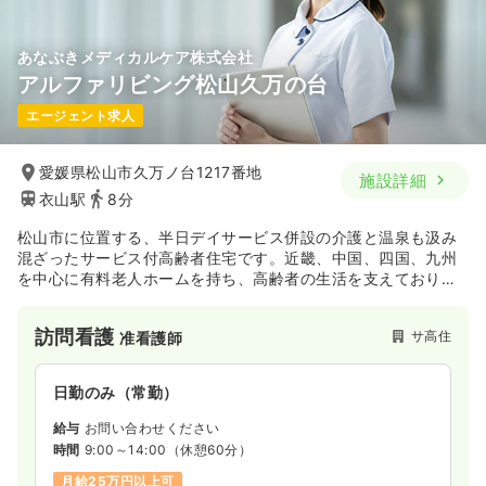
あなぶきメディカルケア株式会社
アルファリビング松山久万の台
エージェント求人
愛媛県松山市久万ノ台1217番地
施設詳細
衣山駅
8分
松山市に位置する、半日デイサービス併設の介護と温泉も汲み
混ざったサービス付高齢者住宅です。近畿、中国、四国、九州
を中心に有料老人ホームを持ち、高齢者の生活を支えておりま
す。
訪問看護
サ高住
准看護師
日勤のみ（常勤）
給与
お問い合わせください
時間
9:00～14:00
（休憩60分）
月給25万円以上可