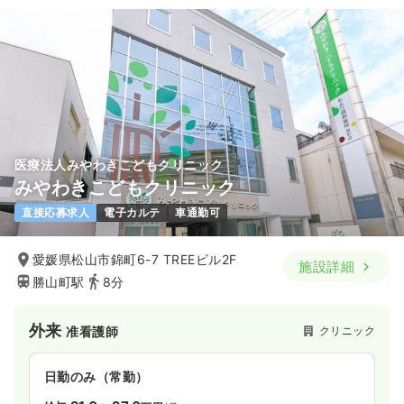
医療法人みやわきこどもクリニック
みやわきこどもクリニック
直接応募求人
電子カルテ
車通勤可
愛媛県松山市錦町6-7 TREEビル2F
施設詳細
勝山町駅
8分
外来
クリニック
准看護師
日勤のみ（常勤）