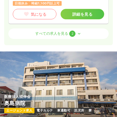
日祝休み
時給1,100円以上可
気になる
詳細を見る
その他
障がい者施設
准看護師
すべての求人を見る
2
一時募集休止
日勤のみ（常勤）
給与
お問い合わせください
時間
8:00～19:00
月給17万円以上可
気になる
詳細を見る
医療法人団伸会
一時募集休止
日勤のみ（パート）
奥島病院
給与
お問い合わせください
エージェント求人
電子カルテ
車通勤可
託児所
寮
時間
8:00～19:00