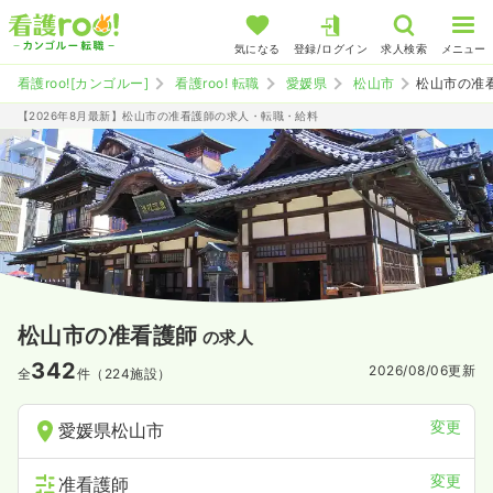
気になる
登録/ログイン
求人検索
メニュー
看護roo![カンゴルー]
看護roo! 転職
愛媛県
松山市
松山市の准
【2026年8月最新】松山市の准看護師の求人・転職・給料
松山市の准看護師
の求人
342
2026/08/06
更新
全
件（224施設）
変更
愛媛県松山市
変更
准看護師