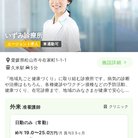
いずみ診療所
エージェント求人
車通勤可
愛媛県松山市今在家町1-1-1
施設詳細
久米駅
5分
『地域丸ごと健康づくり』に取り組む診療所です。病気の診断
や治療はもちろん、各種健診やワクチン接種などの予防活動、
健康づくり、在宅診療まで、地域のみなさまが健康で安心して
暮らしてけるよう全力でサポートを行っています。
外来
クリニック
准看護師
日勤のみ（常勤）
19.0〜25.0
給与
万円
/月
賞与3.5ヶ月