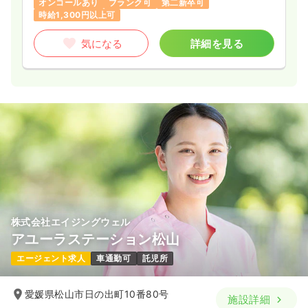
オンコールあり
ブランク可
第二新卒可
時給1,300円以上可
気になる
詳細を見る
株式会社エイジングウェル
アユーラステーション松山
エージェント求人
車通勤可
託児所
愛媛県松山市日の出町10番80号
施設詳細