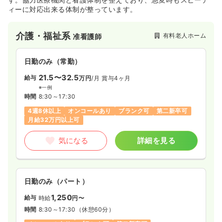
ィーに対応出来る体制が整っています。
介護・福祉系
有料老人ホーム
准看護師
日勤のみ（常勤）
21.5〜32.5
給与
万円
/月
賞与4ヶ月
※一例
時間
8:30～17:30
4週8休以上
オンコールあり
ブランク可
第二新卒可
月給32万円以上可
気になる
詳細を見る
日勤のみ（パート）
1,250
給与
時給
円〜
時間
8:30～17:30
（休憩60分）