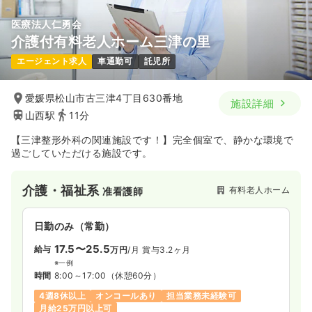
医療法人仁勇会
介護付有料老人ホーム三津の里
エージェント求人
車通勤可
託児所
愛媛県松山市古三津4丁目630番地
施設詳細
山西駅
11分
【三津整形外科の関連施設です！】完全個室で、静かな環境で
過ごしていただける施設です。
介護・福祉系
有料老人ホーム
准看護師
日勤のみ（常勤）
17.5〜25.5
給与
万円
/月
賞与3.2ヶ月
※一例
時間
8:00～17:00
（休憩60分）
4週8休以上
オンコールあり
担当業務未経験可
月給25万円以上可