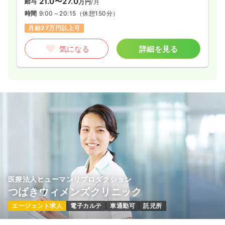
21.0〜27.0
給与
万円
/月
時間
9:00～20:15
（休憩150分）
月給27万円以上可
気になる
詳細を見る
医療法人ヒューマンリプロダクション
つばきウィメンズクリニック
エージェント求人
電子カルテ
車通勤可
託児所