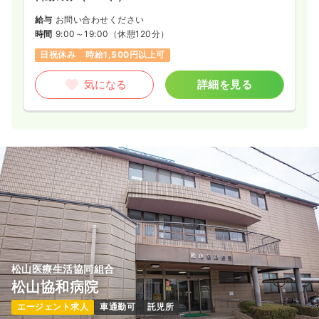
給与
お問い合わせください
時間
9:00～19:00
（休憩120分）
日祝休み
時給1,500円以上可
気になる
詳細を見る
松山医療生活協同組合
松山協和病院
エージェント求人
車通勤可
託児所