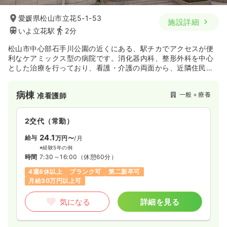
愛媛県松山市立花5-1-53
施設詳細
いよ立花駅
2分
松山市中心部石手川公園の近くにある、駅チカでアクセスが便
利なケアミックス型の病院です。消化器内科、整形外科を中心
とした治療を行っており、看護・介護の両面から、近隣住民へ
の医療サービスを提供しています。
病棟
一般＋療養
准看護師
2交代（常勤）
24.1
給与
万円〜
/月
※経験5年の例
時間
7:30～16:00
（休憩60分）
4週8休以上
ブランク可
第二新卒可
月給30万円以上可
気になる
詳細を見る