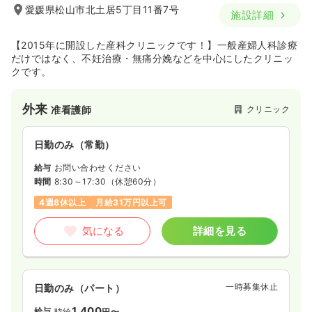
愛媛県松山市北土居5丁目11番7号
施設詳細
【2015年に開設した産科クリニックです！】一般産婦人科診療
だけではなく、不妊治療・無痛分娩などを中心にしたクリニッ
クです。
外来
クリニック
准看護師
日勤のみ（常勤）
給与
お問い合わせください
時間
8:30～17:30
（休憩60分）
4週8休以上
月給31万円以上可
気になる
詳細を見る
一時募集休止
日勤のみ（パート）
1,400
給与
時給
円〜