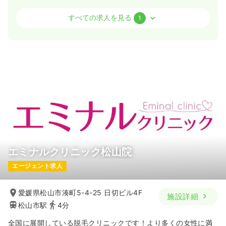
病棟
クリニック
准看護師
すべての求人を見る
1
一時募集休止
2交代（常勤）
24.2〜31.2
給与
万円
/月
賞与3.2ヶ月
※一例
時間
9:00～18:00
（休憩90分）
4週8休以上
月給31万円以上可
気になる
詳細を見る
エミナルクリニック松山院
エージェント求人
愛媛県松山市湊町5-4-25 日切ビル4F
施設詳細
松山市駅
4分
全国に展開している脱毛クリニックです！より多くの女性に満