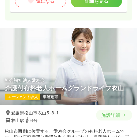
気になる
詳細を見る
社会福祉法人愛寿会
介護付有料老人ホームグランドライフ衣山
エージェント求人
車通勤可
愛媛県松山市衣山5-8-1
施設詳細
衣山駅
6分
松山市西側に位置する、愛寿会グループの有料老人ホームで
す。協力医療機関と看護体制を整えており、急変時もスピーデ