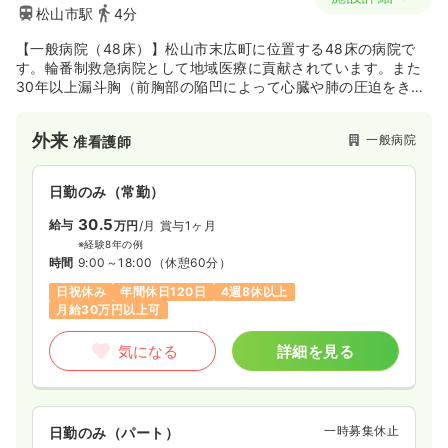
松山市駅
4分
【一般病院（48床）】松山市末広町に位置する48床の病院で
す。輪番制救急病院として地域医療に貢献されています。また
30年以上漏斗胸（前胸部の陥凹によって心臓や肺の圧迫をきた
す病気）の治療に取り組まれ、全国的にも有名な病院です。
外来
一般病院
准看護師
日勤のみ（常勤）
30.5
給与
万円
/月
賞与1ヶ月
※経験8年の例
時間
9:00～18:00
（休憩60分）
日祝休み
年間休日120日
4週8休以上
月給30万円以上可
気になる
詳細を見る
一時募集休止
日勤のみ（パート）