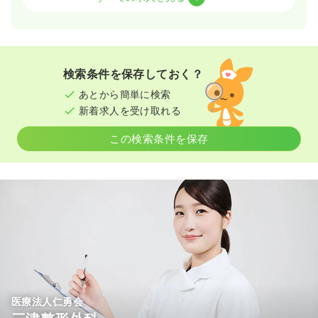
一時募集休止
日勤のみ（パート）
1,000
給与
時給
円
時間
8:30～12:30
検索条件を保存しておく？
日祝休み
ブランク可
第二新卒可
時給1,100円以上可
あとから簡単に検索
新着求人を受け取れる
気になる
詳細を見る
この検索条件を保存
医療法人仁勇会