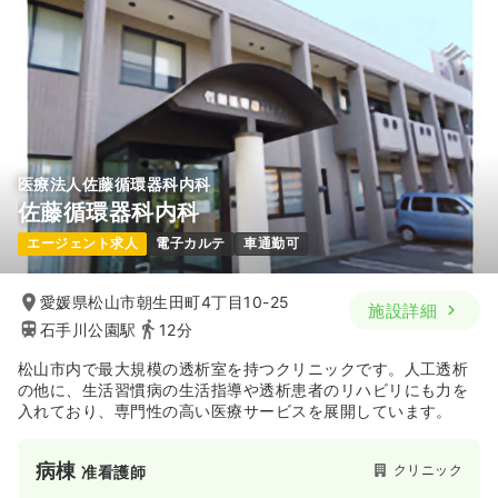
医療法人佐藤循環器科内科
佐藤循環器科内科
エージェント求人
電子カルテ
車通勤可
愛媛県松山市朝生田町4丁目10-25
施設詳細
石手川公園駅
12分
松山市内で最大規模の透析室を持つクリニックです。人工透析
の他に、生活習慣病の生活指導や透析患者のリハビリにも力を
入れており、専門性の高い医療サービスを展開しています。
病棟
クリニック
准看護師