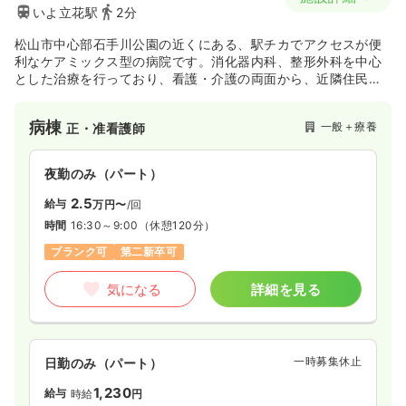
いよ立花駅
2分
松山市中心部石手川公園の近くにある、駅チカでアクセスが便
利なケアミックス型の病院です。消化器内科、整形外科を中心
とした治療を行っており、看護・介護の両面から、近隣住民へ
の医療サービスを提供しています。
病棟
一般＋療養
正・准看護師
夜勤のみ（パート）
2.5
給与
万円〜
/回
時間
16:30～9:00
（休憩120分）
ブランク可
第二新卒可
気になる
詳細を見る
一時募集休止
日勤のみ（パート）
1,230
給与
時給
円