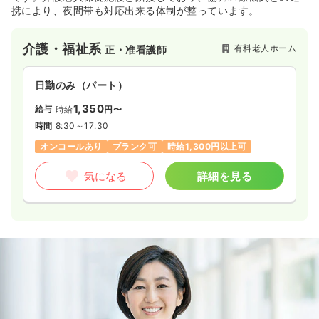
携により、夜間帯も対応出来る体制が整っています。
介護・福祉系
有料老人ホーム
正・准看護師
日勤のみ（パート）
1,350
給与
時給
円〜
時間
8:30～17:30
オンコールあり
ブランク可
時給1,300円以上可
気になる
詳細を見る