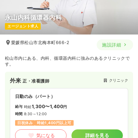
永山内科循環器内科
エージェント求人
愛媛県松山市北梅本町666-2
施設詳細
松山市内にある、内科、循環器内科に強みのあるクリニックで
す。
外来
クリニック
正・准看護師
日勤のみ（パート）
1,300〜1,400
給与
時給
円
時間
8:30～12:00
日祝休み
時給1,400円以上可
気になる
詳細を見る