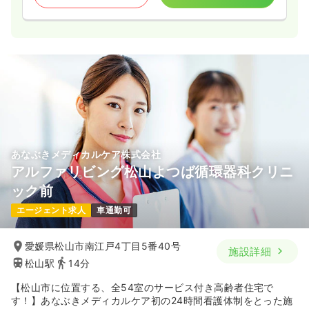
あなぶきメディカルケア株式会社
アルファリビング松山よつば循環器科クリニ
ック前
エージェント求人
車通勤可
愛媛県松山市南江戸4丁目5番40号
施設詳細
松山駅
14分
【松山市に位置する、全54室のサービス付き高齢者住宅で
す！】あなぶきメディカルケア初の24時間看護体制をとった施