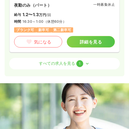
一時募集休止
夜勤のみ（パート）
1.2〜1.3
給与
万円
/回
時間
16:30～1:00
（休憩60分）
ブランク可
新卒可
第二新卒可
気になる
詳細を見る
外来
一般＋療養
正看護師
すべての求人を見る
1
一時募集休止
日勤のみ（パート）
1,200
給与
時給
円〜
時間
8:30～17:00
（休憩60分）
時給1,200円以上可
気になる
詳細を見る