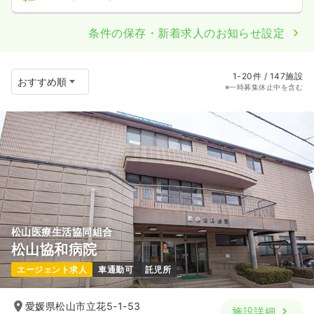
条件の保存・新着求人のお知らせ設定
1-20件 / 147施設
※一時募集休止中を含む
松山医療生活協同組合
松山協和病院
エージェント求人
車通勤可
託児所
愛媛県松山市立花5-1-53
施設詳細