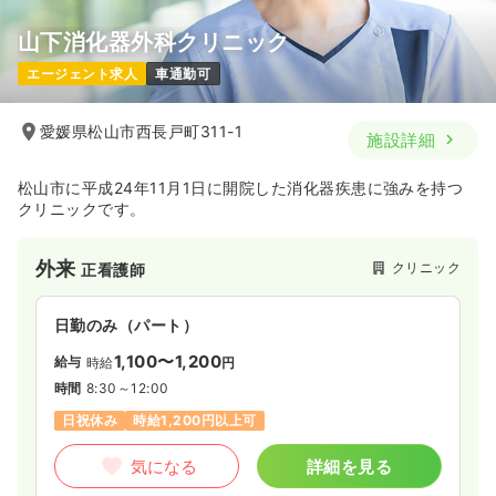
山下消化器外科クリニック
エージェント求人
車通勤可
愛媛県松山市西長戸町311-1
施設詳細
松山市に平成24年11月1日に開院した消化器疾患に強みを持つ
クリニックです。
外来
クリニック
正看護師
日勤のみ（パート）
1,100〜1,200
給与
時給
円
時間
8:30～12:00
日祝休み
時給1,200円以上可
気になる
詳細を見る