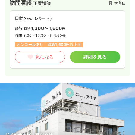
訪問看護
サ高住
正看護師
日勤のみ（パート）
1,300〜1,600
給与
時給
円
時間
8:30～17:30
（休憩60分）
オンコールあり
時給1,600円以上可
気になる
詳細を見る
ダイヤサービス有限会社