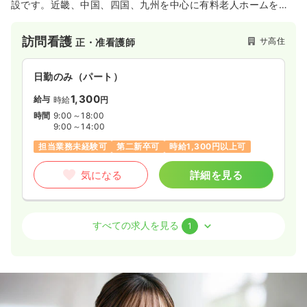
設です。近畿、中国、四国、九州を中心に有料老人ホームを持
ち、高齢者の生活を支えております。
訪問看護
サ高住
正・准看護師
日勤のみ（パート）
1,300
給与
時給
円
時間
9:00～18:00
9:00～14:00
担当業務未経験可
第二新卒可
時給1,300円以上可
気になる
詳細を見る
介護・福祉系
サ高住
正看護師
すべての求人を見る
1
一時募集休止
日勤のみ（パート）
1,300
給与
時給
円〜
時間
9:00～18:00
（休憩60分）