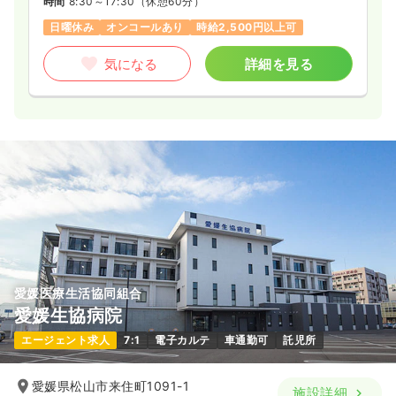
時間
8:30～17:30
（休憩60分）
日曜休み
オンコールあり
時給2,500円以上可
気になる
詳細を見る
愛媛医療生活協同組合
愛媛生協病院
エージェント求人
7:1
電子カルテ
車通勤可
託児所
愛媛県松山市来住町1091-1
施設詳細