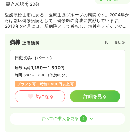
久米駅
20分
愛媛県松山市にある、医療生協グループの病院です。2004年か
らは臨床研修病院として、研修医の育成に貢献しています。
2013年の4月には、新病院として移転し、精神科デイケアやシ
ョートステイなどの新たな取り組みもスタートしました。現在
では、人口の超高齢化を見据えた地域包括ケアシステムのなか
病棟
一般病院
正看護師
で、地域包括ケア病床を有し、地域住民のニーズに貢献してい
ます。
日勤のみ（パート）
1,180〜1,500
給与
時給
円
時間
8:45～17:00
（休憩60分）
ブランク可
時給1,500円以上可
気になる
詳細を見る
介護・福祉系
デイケア・デイサービス
正・准看護師
すべての求人を見る
4
日勤のみ（パート）