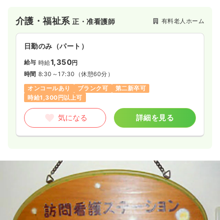
介護・福祉系
有料老人ホーム
正・准看護師
日勤のみ（パート）
1,350
給与
時給
円
時間
8:30～17:30
（休憩60分）
オンコールあり
ブランク可
第二新卒可
時給1,300円以上可
気になる
詳細を見る