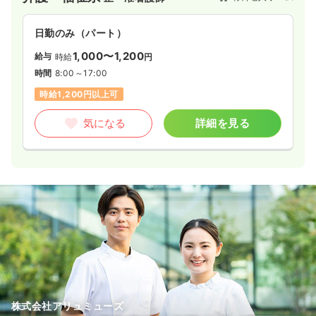
一時募集休止
日勤のみ（パート）
日勤のみ（パート）
1,180〜1,380
給与
時給
円
1,000〜1,200
給与
時給
円
時間
8:45～17:00
（休憩60分）
時間
8:00～17:00
日祝休み
時給1,300円以上可
時給1,200円以上可
気になる
詳細を見る
気になる
詳細を見る
外来
健診センター
正・准看護師
一時募集休止
日勤のみ（パート）
1,180〜1,380
給与
時給
円
時間
8:45～13:00
時給1,300円以上可
気になる
詳細を見る
株式会社アリュミューズ