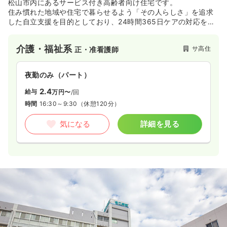
松山市内にあるサービス付き高齢者向け住宅です。
住み慣れた地域や住宅で暮らせるよう「その人らしさ」を追求
した自立支援を目的としており、24時間365日ケアの対応をし
ております。
介護・福祉系
サ高住
正・准看護師
夜勤のみ（パート）
2.4
給与
万円〜
/回
時間
16:30～9:30
（休憩120分）
気になる
詳細を見る