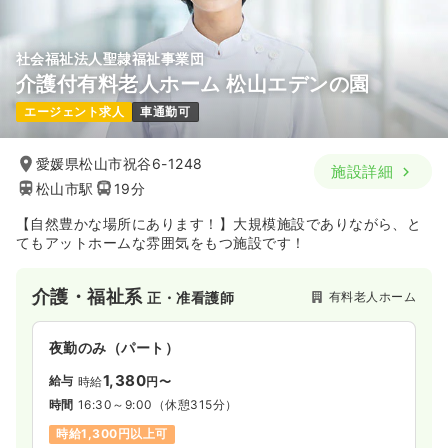
社会福祉法人聖隷福祉事業団
介護付有料老人ホーム 松山エデンの園
エージェント求人
車通勤可
愛媛県松山市祝谷6-1248
施設詳細
松山市駅
19分
【自然豊かな場所にあります！】大規模施設でありながら、と
てもアットホームな雰囲気をもつ施設です！
介護・福祉系
有料老人ホーム
正・准看護師
夜勤のみ（パート）
1,380
給与
時給
円〜
時間
16:30～9:00
（休憩315分）
時給1,300円以上可