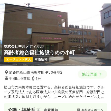
1,100〜1,280
給与
時給
円
時間
8:35～16:50
（休憩60分）
日曜休み
時給1,200円以上可
気になる
詳細を見る
訪問看護
デイケア・デイサービス
株式会社中川メディカル
正・准看護師
高齢者総合福祉施設うめの小町
日勤のみ（パート）
エージェント求人
車通勤可
1,180〜1,300
給与
時給
円
愛媛県松山市南梅本町甲50番地2
時間
8:45～17:00
（休憩60分）
施設詳細
牛渕団地前駅
5分
日曜休み
時給1,300円以上可
松山市の南梅本町に位置する、高齢者総合福祉施設です。グル
気になる
詳細を見る
ープ系列法人である医療法人中川病院の医療部門・介護部門と
の連携協力体制を取りながら、ニーズに合わせたサービスを提
供しています。
外来
一般病院
正・准看護師
介護・福祉系
有料老人ホーム
正・准看護師