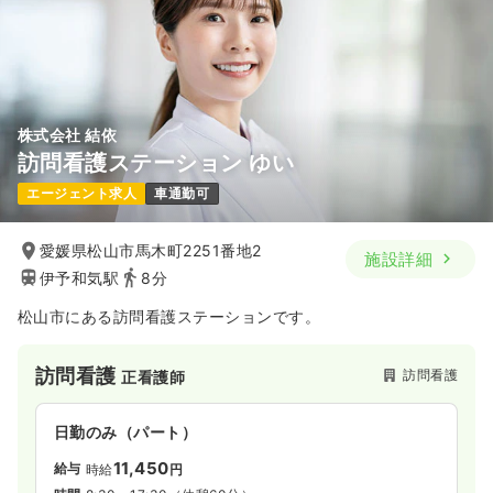
時給1,300円以上可
気になる
詳細を見る
株式会社 結依
訪問看護ステーション ゆい
エージェント求人
車通勤可
愛媛県松山市馬木町2251番地2
施設詳細
伊予和気駅
8分
松山市にある訪問看護ステーションです。
訪問看護
訪問看護
正看護師
日勤のみ（パート）
11,450
給与
時給
円