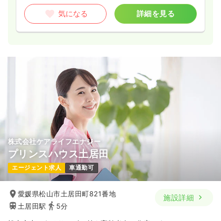
気になる
詳細を見る
株式会社ケアライフエナジー
プリンスハウス土居田
エージェント求人
車通勤可
愛媛県松山市土居田町821番地
施設詳細
土居田駅
5分