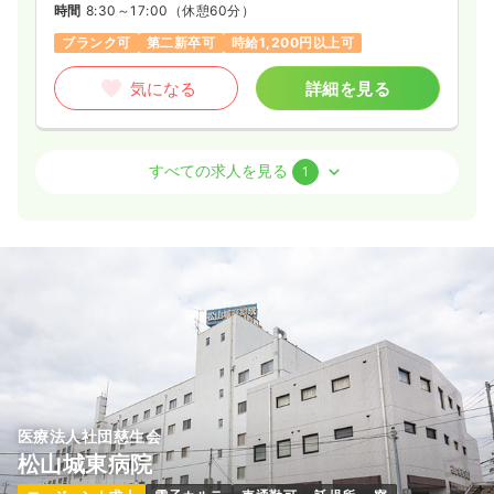
時間
8:30～17:00
（休憩60分）
ブランク可
第二新卒可
時給1,200円以上可
気になる
詳細を見る
外来
一般＋療養
正・准看護師
すべての求人を見る
1
一時募集休止
日勤のみ（パート）
1,100
給与
時給
円
時間
8:30～12:30
日祝休み
ブランク可
第二新卒可
時給1,100円以上可
気になる
詳細を見る
医療法人社団慈生会
松山城東病院