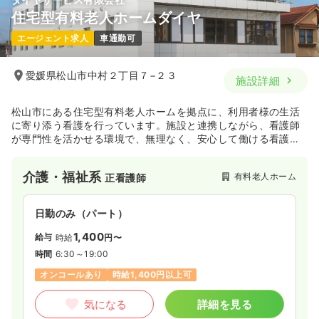
住宅型有料老人ホームダイヤ
エージェント求人
車通勤可
愛媛県松山市中村２丁目７−２３
施設詳細
松山市にある住宅型有料老人ホームを拠点に、利用者様の生活
に寄り添う看護を行っています。施設と連携しながら、看護師
が専門性を活かせる環境で、無理なく、安心して働ける看護で
す。
介護・福祉系
有料老人ホーム
正看護師
日勤のみ（パート）
1,400
給与
時給
円〜
時間
6:30～19:00
オンコールあり
時給1,400円以上可
気になる
詳細を見る