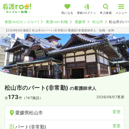
気になる
登録/ログイン
求人検索
メニュー
看護roo![カンゴルー]
看護roo! 転職
愛媛県
松山市
松山市のパ
【2026年8月最新】松山市のパート(非常勤)の看護師/准看護師求人・転職・給料
松山市のパート(非常勤)
の看護師求人
173
2026/08/07
更新
全
件（147施設）
変更
愛媛県松山市
変更
パート(非常勤)