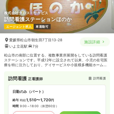
株式会社クロス・サービス
訪問看護ステーションほのか
エージェント求人
車通勤可
愛媛県松山市朝生田7丁目13-28
施設詳細
いよ立花駅
7分
松山市の南部に位置する、複数事業所展開をしている訪問看護
ステーションです。平成12年に設立されて以来、小児の在宅医
療を特に注力しており、デイサービスや小規模多機能ホームな
ど、幅広いサービスを提供しています。
訪問看護
訪問看護
正看護師
日勤のみ（パート）
1,510〜1,720
給与
時給
円
時間
9:00～18:00
（休憩60分）