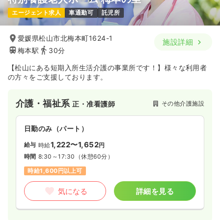
エージェント求人
車通勤可
託児所
愛媛県松山市北梅本町1624-1
施設詳細
梅本駅
30分
【松山にある短期入所生活介護の事業所です！】様々な利用者
の方々をご支援しております。
介護・福祉系
その他介護施設
正・准看護師
日勤のみ（パート）
1,222〜1,652
給与
時給
円
時間
8:30～17:30
（休憩60分）
時給1,600円以上可
気になる
詳細を見る