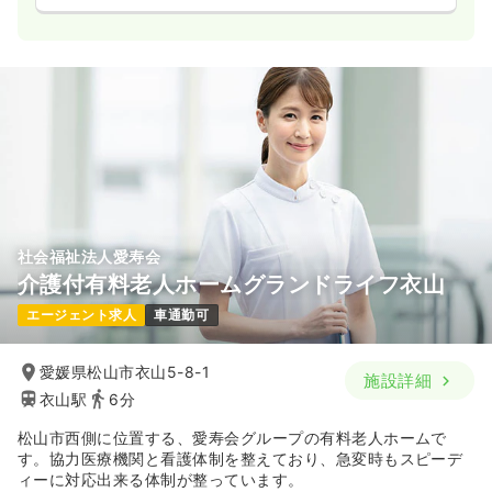
社会福祉法人愛寿会
介護付有料老人ホームグランドライフ衣山
エージェント求人
車通勤可
愛媛県松山市衣山5-8-1
施設詳細
衣山駅
6分
松山市西側に位置する、愛寿会グループの有料老人ホームで
す。協力医療機関と看護体制を整えており、急変時もスピーデ
ィーに対応出来る体制が整っています。