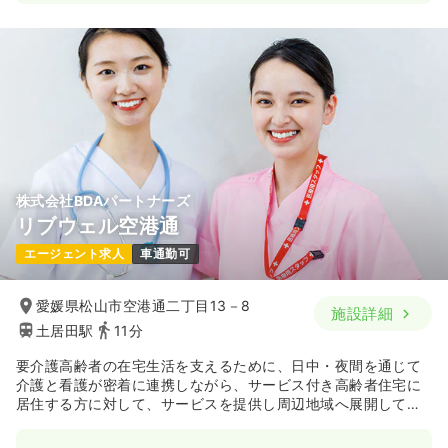
株式会社BDAパートナーズ
リブウェル空港通
エージェント求人
車通勤可
愛媛県松山市空港通二丁目13－8
施設詳細
土居田駅
11分
要介護高齢者の在宅生活を支えるために、日中・夜間を通じて
介護と看護が密着に連携しながら、サービス付き高齢者住宅に
居住する方に対して、サービスを提供し周辺地域へ展開してい
ます。