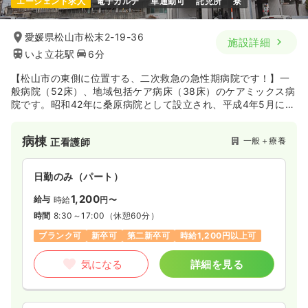
エージェント求人
電子カルテ
車通勤可
託児所
寮
愛媛県松山市松末2-19-36
施設詳細
いよ立花駅
6分
【松山市の東側に位置する、二次救急の急性期病院です！】一
般病院（52床）、地域包括ケア病床（38床）のケアミックス病
院です。昭和42年に桑原病院として設立され、平成4年5月に
は、松山城東病院と名称を改めました。ヘリカルCT（高速らせ
んCT）や3D-CT、MRI（磁気共鳴画像装置）などの高度医療機
病棟
一般＋療養
正看護師
器を備えた急性期病院として、地域医療に貢献しています。訪
問看護や訪問診療など、在宅看護にも力を入れております。
日勤のみ（パート）
1,200
給与
時給
円〜
時間
8:30～17:00
（休憩60分）
ブランク可
新卒可
第二新卒可
時給1,200円以上可
気になる
詳細を見る