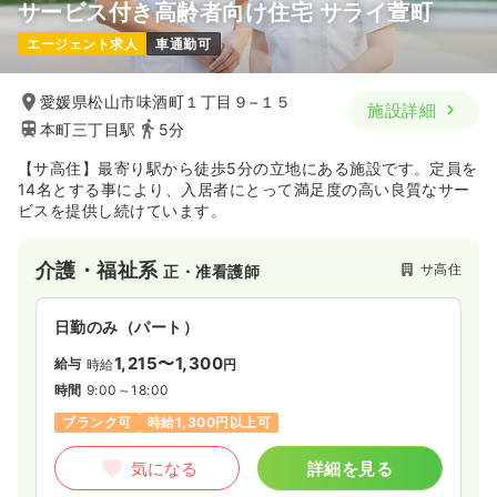
サービス付き高齢者向け住宅 サライ萱町
エージェント求人
車通勤可
愛媛県松山市味酒町１丁目９−１５
施設詳細
本町三丁目駅
5分
【サ高住】最寄り駅から徒歩5分の立地にある施設です。定員を
14名とする事により、入居者にとって満足度の高い良質なサー
ビスを提供し続けています。
介護・福祉系
サ高住
正・准看護師
日勤のみ（パート）
1,215〜1,300
給与
時給
円
時間
9:00～18:00
ブランク可
時給1,300円以上可
気になる
詳細を見る