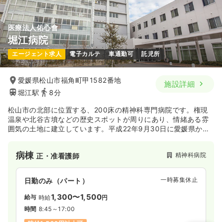
医療法人佑心會
堀江病院
エージェント求人
電子カルテ
車通勤可
託児所
愛媛県松山市福角町甲1582番地
施設詳細
堀江駅
8分
松山市の北部に位置する、200床の精神科専門病院です。権現
温泉や北谷古墳などの歴史スポットが周りにあり、情緒ある雰
囲気の土地に建立しています。平成22年9月30日に愛媛県から
「えひめ子育て応援企業」として認証を受けるなど、子育てと
の両立をしやすい環境作りにも積極的です。
病棟
精神科病院
正・准看護師
一時募集休止
日勤のみ（パート）
1,300〜1,500
給与
時給
円
時間
8:45～17:00