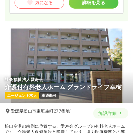
気になる
詳細を見る
社会福祉法人愛寿会
介護付有料老人ホーム グランドライフ幸樹
エージェント求人
車通勤可
愛媛県松山市東垣生町277番地1
施設詳細
松山空港の南側に位置する、愛寿会グループの有料老人ホーム
です。介護老人保健施設と隣接しており、協力医療機関との連