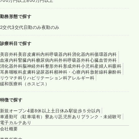
700万円以上
800万円以上
勤務形態で探す
2交代
3交代
日勤のみ
夜勤のみ
診療科目で探す
美容外科
美容皮膚科
内科
呼吸器内科
消化器内科
循環器内科
血液内科
腎臓内科
糖尿病内科
外科
呼吸器外科
心臓血管外科
消化器外科
脳神経外科
整形外科
形成外科
小児科
産婦人科
眼科
耳鼻咽喉科
皮膚科
泌尿器科
精神科・心療内科
放射線科
麻酔科
リウマチ科
リハビリテーション科
アレルギー科
緩和医療科（ホスピス）
特徴で探す
新規オープン
4週8休以上
土日休み
駅徒歩５分以内
車通勤可（駐車場有）
寮あり
託児所あり
ブランク・未経験可
電子カルテあり
会社概要