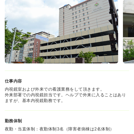
としてのレベルアップを図っています。
◆4段階に分けたクリニカルラダーシステムに基づいて、
目標管理が連動されキャリアステップが出来ます。
◆中途入社向けの教育体制としては、入社日～3日、1ヶ月
以内、1～2ヶ月以内、入社後6ヶ月以内とプログラムに基
づき、徐々に病院に馴染んでいくようなシステムがござい
ます。
仕事内容
内視鏡室および外来での看護業務をして頂きます。
外来部署での内視鏡担当です。ヘルプで外来に入ることはあり
ますが、基本内視鏡勤務です。
勤務体制
夜勤・当直体制：夜勤体制3名（障害者病棟は2名体制）