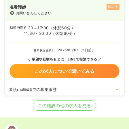
准看護師
募集中
お問い合わせください
勤務時間
8:30～17:00
（休憩60分）
11:30～20:00
（休憩60分）
2026/08/07（3日前）
募集状況更新日：
希望や経験をもとに、LINEで相談できる
この求人について聞いてみる
看護roo!転職での募集履歴
2026/06/29
正・准看護師の募集を開始
2026/04/02
正・准看護師の募集を休止
この施設の他の求人を見る
2026/02/13
准看護師の募集を開始
2026/01/14
正看護師の募集を開始
2025/05/22
正看護師の募集を休止
2025/05/21
正看護師の募集を開始
2023/12/08
正看護師の募集を休止