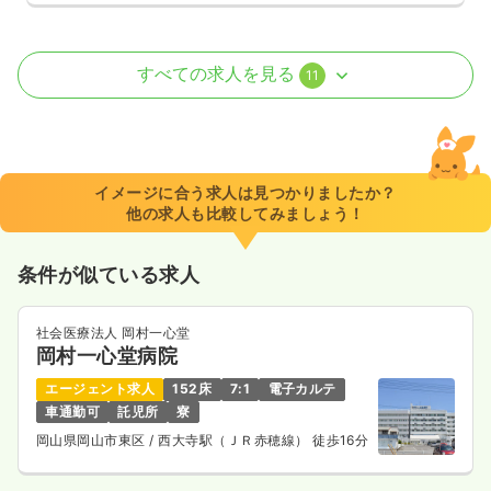
外来
一般病院
正看護師
すべての求人を見る
11
日勤のみ（常勤）
22.5〜37.1
給与
万円
/月
賞与2ヶ月
※一例
イメージに合う求人は見つかりましたか？
時間
8:45～17:15
他の求人も比較してみましょう！
第二新卒可
月給37万円以上可
条件が似ている求人
気になる
詳細を見る
社会医療法人 岡村一心堂
岡村一心堂病院
一時募集休止
2交代（常勤）
エージェント求人
152床
7:1
電子カルテ
33.7
給与
万円
/月
賞与2ヶ月
車通勤可
託児所
寮
※経験9年の例
岡山県岡山市東区
/ 西大寺駅（ＪＲ赤穂線） 徒歩16分
時間
8:45～17:15
第二新卒可
月給33万円以上可