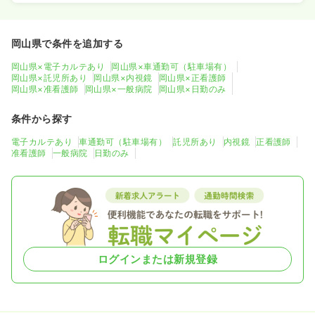
介護・福祉系
一般病院
正看護師
岡山県で条件を追加する
一時募集休止
日勤のみ（常勤）
岡山県×電子カルテあり
岡山県×車通勤可（駐車場有）
岡山県×託児所あり
岡山県×内視鏡
岡山県×正看護師
18.5〜29.8
給与
万円
/月
賞与2.2ヶ月
岡山県×准看護師
岡山県×一般病院
岡山県×日勤のみ
※一例
時間
8:30～17:00
（休憩60分）
条件から探す
日祝休み
第二新卒可
月給29万円以上可
電子カルテあり
車通勤可（駐車場有）
託児所あり
内視鏡
正看護師
准看護師
一般病院
日勤のみ
気になる
詳細を見る
その他
一般病院
正看護師
ログインまたは新規登録
一時募集休止
日勤のみ（常勤）
19.0〜25.7
給与
万円
/月
賞与2ヶ月
※一例
時間
8:30～17:00
（休憩60分）