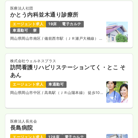
気になる
詳細を見る
医療法人社団
かとう内科並木通り診療所
エージェント求人
19床
電子カルテ
車通勤可
寮
一時募集休止
日勤のみ（パート）
岡山県岡山市南区
/ 備前西市駅（ＪＲ瀬戸大橋線） 車
1,400〜1,500
10分
給与
時給
円
時間
8:45～17:15
第二新卒可
時給1,500円以上可
株式会社ウェルネスプラス
訪問看護リハビリステーションてく・とこ そ
気になる
詳細を見る
あん
エージェント求人
車通勤可
岡山県岡山市中区
/ 高島駅（ＪＲ山陽本線） 徒歩10
分
オペ室(手術室)
一般病院
正看護師
日勤のみ（常勤）
医療法人長光会
28.5
長島病院
給与
万円
/月
賞与2ヶ月
※経験7年の例
エージェント求人
128床
電子カルテ