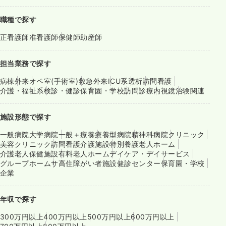
職種で探す
正看護師
准看護師
保健師
助産師
担当業務で探す
病棟
外来
オペ室(手術室)
救急外来
ICU系
透析
訪問看護
介護・福祉系
検診・健診
保育園・学校
訪問診療
内視鏡
治験関連
施設形態で探す
一般病院
大学病院
一般＋療養
療養型病院
精神科病院
クリニック
美容クリニック
訪問看護
介護施設
特別養護老人ホーム
介護老人保健施設
有料老人ホーム
デイケア・デイサービス
グループホーム
サ高住
障がい者施設
健診センター
保育園・学校
企業
年収で探す
300万円以上
400万円以上
500万円以上
600万円以上