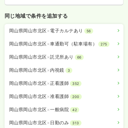
日勤のみ（常勤）
同じ地域で条件を追加する
24.7〜39.2
給与
万円
/月
賞与2ヶ月
※一例
岡山県岡山市北区
×
電子カルテあり
56
時間
8:00～16:30
日祝休み
第二新卒可
月給39万円以上可
岡山県岡山市北区
×
車通勤可（駐車場有）
275
気になる
詳細を見る
岡山県岡山市北区
×
託児所あり
66
岡山県岡山市北区
×
内視鏡
3
一時募集休止
日勤のみ（パート）
岡山県岡山市北区
×
正看護師
352
1,400〜1,500
給与
時給
円
時間
8:00～16:30
岡山県岡山市北区
×
准看護師
200
日祝休み
第二新卒可
時給1,500円以上可
岡山県岡山市北区
×
一般病院
42
気になる
詳細を見る
岡山県岡山市北区
×
日勤のみ
313