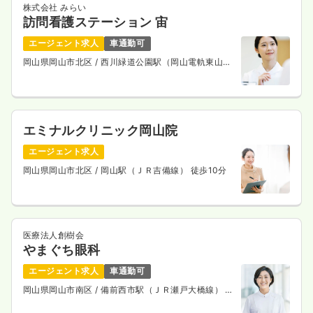
株式会社 みらい
一時募集休止
2交代（常勤）
訪問看護ステーション 宙
給与
お問い合わせください
エージェント求人
車通勤可
時間
8:30～17:00
岡山県岡山市北区
/ 西川緑道公園駅（岡山電軌東山本
日祝休み
第二新卒可
線） 徒歩7分
気になる
詳細を見る
エミナルクリニック岡山院
エージェント求人
一時募集休止
日勤のみ（パート）
岡山県岡山市北区
/ 岡山駅（ＪＲ吉備線） 徒歩10分
1,400〜1,500
給与
時給
円
時間
8:30～17:00
（休憩60分）
日祝休み
第二新卒可
時給1,500円以上可
医療法人創樹会
気になる
詳細を見る
やまぐち眼科
エージェント求人
車通勤可
岡山県岡山市南区
/ 備前西市駅（ＪＲ瀬戸大橋線） バ
ス19分
透析
一般病院
正・准看護師