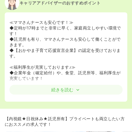
キャリアアドバイザーのおすすめポイント
2023/10/20
正看護師の募集を開始
2023/01/31
正看護師の募集を休止
2022/08/09
正看護師の募集を開始
≪ママさんナースも安心です！≫
◆定時が17時までと非常に早く、家庭両立しやすい環境で
す！
◆託児所も有り、ママさんナースも安心して働くことがで
きます。
◆【おかやま子育て応援宣言企業】の認定を受けておりま
す。
≪福利厚生が充実しております♪≫
◆企業年金（確定給付）や、食堂、託児所等、福利厚生が
充実しています！
続きを読む
≪教育体制が充実しているので、ブランクの方や、ご経験
が浅い方でも安心ください≫
◆年間を通して教育プログラムがあります。新人の方も入
職して半年を目処に夜勤に入るので、日勤で慣れてからに
なります。
【内視鏡★日祝休み★託児所有】プライベートも両立したい方
◆｢共に学び、共に育つ｣をコンセプトにプリセプター会と
におススメの求人です！
プリセプティー会が毎月あり、そこで情報交換を行い組織