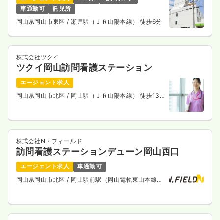
時間
8:30～17:00
（休憩60分）
車通勤可
託児所
日祝休み
オンコールあり
担当業務未経験可
第二新卒可
岡山県岡山市東区
/ 瀬戸駅（ＪＲ山陽本線） 徒歩6分
月給40万円以上可
気になる
詳細を見る
株式会社ツクイ
ツクイ岡山訪問看護ステーション
エージェント求人
一時募集休止
日勤のみ（パート）
岡山県岡山市北区
/ 岡山駅（ＪＲ山陽本線） 徒歩13
1,500
給与
時給
円
分
時間
8:30～17:00
（休憩60分）
日祝休み
オンコールあり
担当業務未経験可
第二新卒可
時給1,500円以上可
株式会社N・フィールド
訪問看護ステーションデューン岡山西口
気になる
詳細を見る
エージェント求人
車通勤可
岡山県岡山市北区
/ 岡山駅前駅（岡山電軌東山本線）
徒歩14分
内視鏡
一般病院
正・准看護師