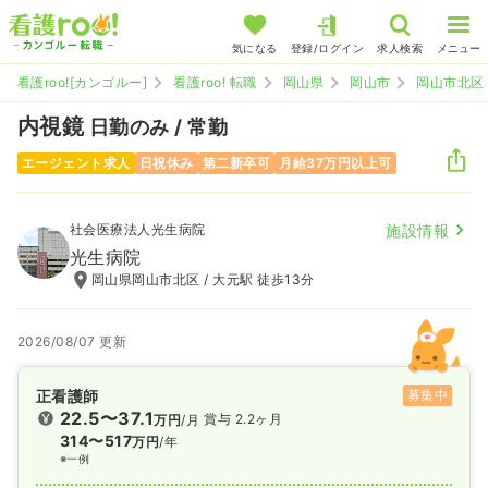
気になる
登録/ログイン
求人検索
メニュー
看護roo![カンゴルー]
看護roo! 転職
岡山県
岡山市
岡山市北区
内視鏡
日勤のみ / 常勤
エージェント求人
日祝休み
第二新卒可
月給37万円以上可
社会医療法人光生病院
施設情報
光生病院
岡山県岡山市北区 / 大元駅 徒歩13分
2026/08/07 更新
正看護師
募集中
22.5〜37.1
賞与 2.2ヶ月
万円
/月
314〜517
万円
/年
※一例