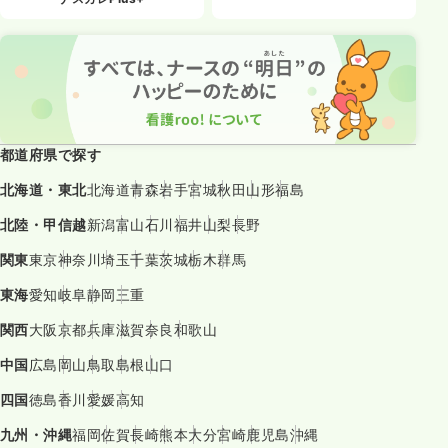
都道府県で探す
北海道・東北
北海道
青森
岩手
宮城
秋田
山形
福島
北陸・甲信越
新潟
富山
石川
福井
山梨
長野
関東
東京
神奈川
埼玉
千葉
茨城
栃木
群馬
東海
愛知
岐阜
静岡
三重
関西
大阪
京都
兵庫
滋賀
奈良
和歌山
中国
広島
岡山
鳥取
島根
山口
四国
徳島
香川
愛媛
高知
九州・沖縄
福岡
佐賀
長崎
熊本
大分
宮崎
鹿児島
沖縄