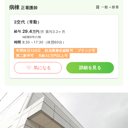
ります。
病棟
一般＋療養
正看護師
2交代（常勤）
29.4
給与
万円
/月
賞与3.2ヶ月
※経験6年の例
時間
8:30～17:30
（休憩60分）
年間休日120日
担当業務未経験可
ブランク可
第二新卒可
月給32万円以上可
気になる
詳細を見る