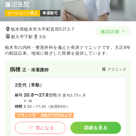
藤沼医院
エージェント求人
車通勤可
栃木県栃木市大平町富田5212-7
施設詳細
新大平下駅
3分
栃木市の内科・整形外科を備えた有床クリニックです。大正8年
の創設以来、地域に根ざした医療を提供しています。
病棟
クリニック
正・准看護師
2交代（常勤）
20.8〜27.8
給与
万円
/月
賞与3.75ヶ月
※一例
時間
8:30～17:30
（休憩60分）
ブランク可
月給27万円以上可
気になる
詳細を見る