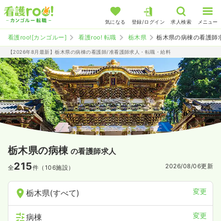
気になる
登録/ログイン
求人検索
メニュー
看護roo![カンゴルー]
看護roo! 転職
栃木県
栃木県の病棟の看護師
【2026年8月最新】栃木県の病棟の看護師/准看護師求人・転職・給料
栃木県の病棟
の看護師求人
215
2026/08/06
更新
全
件（106施設）
変更
栃木県(すべて)
変更
病棟