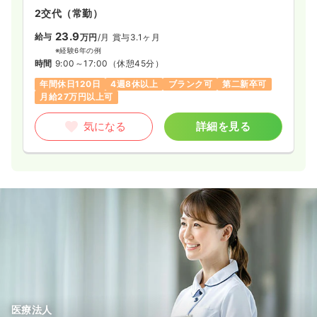
2交代（常勤）
23.9
給与
万円
/月
賞与3.1ヶ月
※経験6年の例
時間
9:00～17:00
（休憩45分）
年間休日120日
4週8休以上
ブランク可
第二新卒可
月給27万円以上可
気になる
詳細を見る
医療法人