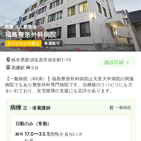
医療法人順整会
福島整形外科病院
エージェント求人
車通勤可
栃木県那須塩原市弥生町1-10
施設詳細
黒磯駅
5分
【一般病院（60床）】福島整形外科病院は天堂大学病院の関連
病院でもあり整形外科専門病院です。治療後のリハビリにも力
をいれており、在宅復帰の支援にも定評があります。
病棟
一般病院
正・准看護師
日勤のみ（常勤）
17.0〜33.5
給与
万円
/月
賞与2ヶ月
※一例