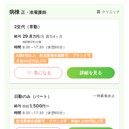
時に、女性不妊だけでなく男性不妊治療にも積極的に取り組む
ことで高い治療実績を上げています。
病棟
クリニック
正・准看護師
2交代（常勤）
29.8
給与
万円
/月
賞与4ヶ月
※経験5年の例
時間
8:30～17:30
（休憩60分）
4週8休以上
担当業務未経験可
ブランク可
月給30万円以上可
気になる
詳細を見る
一時募集休止
日勤のみ（パート）
1,500
給与
時給
円〜
時間
8:30～17:30
（休憩60分）
担当業務未経験可
ブランク可
時給1,500円以上可