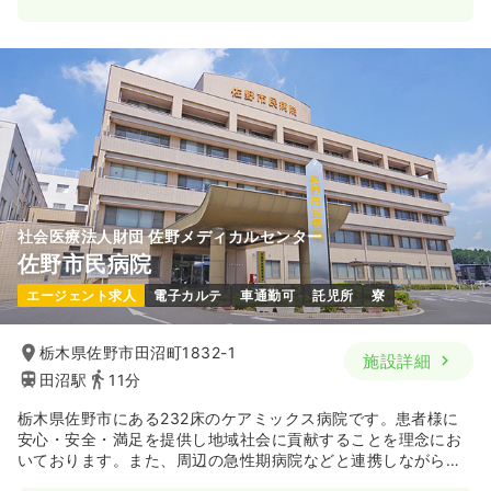
一時募集休止
日勤のみ（常勤）
34.0
給与
万円〜
/月
賞与126.0万円〜
※一例
時間
8:30～17:30
（休憩60分）
月給34万円以上可
気になる
詳細を見る
社会医療法人財団 佐野メディカルセンター
佐野市民病院
エージェント求人
電子カルテ
車通勤可
託児所
寮
栃木県佐野市田沼町1832-1
施設詳細
田沼駅
11分
栃木県佐野市にある232床のケアミックス病院です。患者様に
安心・安全・満足を提供し地域社会に貢献することを理念にお
いております。また、周辺の急性期病院などと連携しながら地
域連携を行い、地域の患者様に最適な医療や看護を提供してお