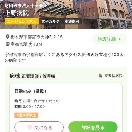
財団医療法人十全会
上野病院
エージェント求人
電子カルテ
車通勤可
栃木県宇都宮市天神2-2-15
施設詳細
宇都宮駅
13分
宇都宮市の宇都宮駅近くにあるアクセス便利★好立地な103床
の病院です！
病棟
療養型病院
正看護師 / 管理職
日勤のみ（常勤）
給与
お問い合わせください
時間
8:00～17:00
4週8休以上
気になる
詳細を見る