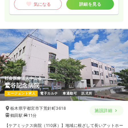
気になる
詳細を見る
社会医療法人中山会
鷲谷記念病院
エージェント求人
電子カルテ
車通勤可
託児所
栃木県宇都宮市下荒針町3618
施設詳細
鶴田駅
11分
【ケアミックス病院（110床）】地域に根ざして長いアットホー