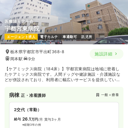
気になる
詳細を見る
医療法人北斗会
宇都宮東病院
一時募集休止
日勤のみ（常勤）
エージェント求人
電子カルテ
車通勤可
託児所
20.0
給与
万円
/月
賞与4.2ヶ月
※経験8年の例
栃木県宇都宮市平出町368-8
施設詳細
時間
8:00～17:00
岡本駅
9分
4週8休以上
担当業務未経験可
ブランク可
第二新卒可
月給20万円以上可
【ケアミックス病院（184床）】宇都宮東病院は地域に密着し
たケアミックス病院です。人間ドッグや健診施設・介護施設な
どが併設されており、利用者に幅広いサービスを提供していま
気になる
詳細を見る
す。長年にわたり経験を積んだ医師や看護師と共にスキルを積
むことができます。
病棟
一般＋療養
正・准看護師
2交代（常勤）
26.1
給与
万円
/月
賞与3ヶ月
※経験3年の例