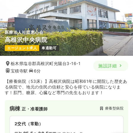
医療法人社団恵心会
高根沢中央病院
エージェント求人
車通勤可
栃木県塩谷郡高根沢町光陽台3-16-1
施設詳細
宝積寺駅
6分
【療養病院（53床）】高根沢病院は昭和61年に開院した歴史あ
る病院で、地元の住民の信頼と安心を得ている病院になりま
す！肛門、糖尿、心臓など専門の先生もおります！
病棟
療養型病院
正・准看護師
2交代（常勤）