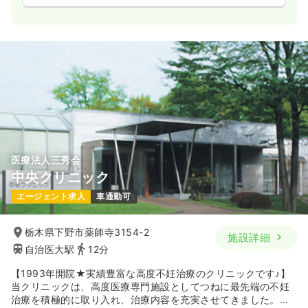
医療法人三秀会
中央クリニック
エージェント求人
車通勤可
栃木県下野市薬師寺3154-2
施設詳細
自治医大駅
12分
【1993年開院★実績豊富な高度不妊治療のクリニックです♪】
当クリニックは、高度医療専門施設としてつねに最先端の不妊
治療を積極的に取り入れ、治療内容を充実させてきました。同