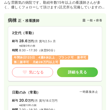
ムな雰囲気の病院です。勤続年数15年以上の看護師さんが多
く、優しくフォローして頂けます♪託児所も完備していますの
で、小さいお子さんがいる看護師さんにもオススメです。
病棟
一般＋療養
正・准看護師
2交代（常勤）
28.6
給与
万円
/月
賞与2.5ヶ月
※経験3年の例
時間
8:30～17:30
（休憩90分）
年間休日123日
4週8休以上
ブランク可
新卒可
第二新卒可
月給28万円以上可
気になる
詳細を見る
一時募集休止
日勤のみ（常勤）
20.0
給与
万円
/月
賞与18.0万円
※経験10年の例
時間
7:30～16:30
（休憩60分）