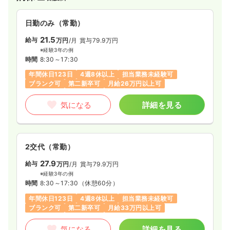
日勤のみ（常勤）
21.5
給与
万円
/月
賞与79.9万円
※経験3年の例
時間
8:30～17:30
年間休日123日
4週8休以上
担当業務未経験可
ブランク可
第二新卒可
月給26万円以上可
気になる
詳細を見る
2交代（常勤）
27.9
給与
万円
/月
賞与79.9万円
※経験3年の例
時間
8:30～17:30
（休憩60分）
年間休日123日
4週8休以上
担当業務未経験可
ブランク可
第二新卒可
月給33万円以上可
気になる
詳細を見る