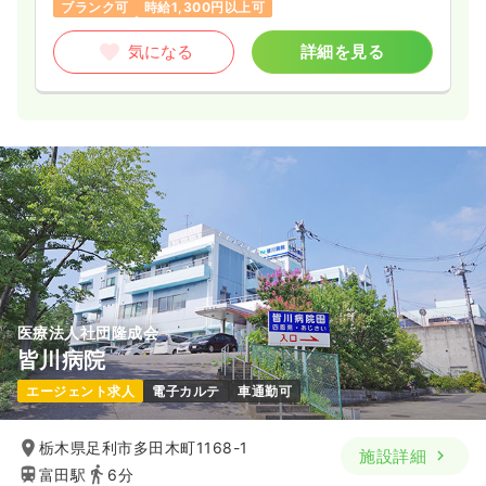
ブランク可
時給1,300円以上可
気になる
詳細を見る
医療法人社団隆成会
皆川病院
エージェント求人
電子カルテ
車通勤可
栃木県足利市多田木町1168-1
施設詳細
富田駅
6分