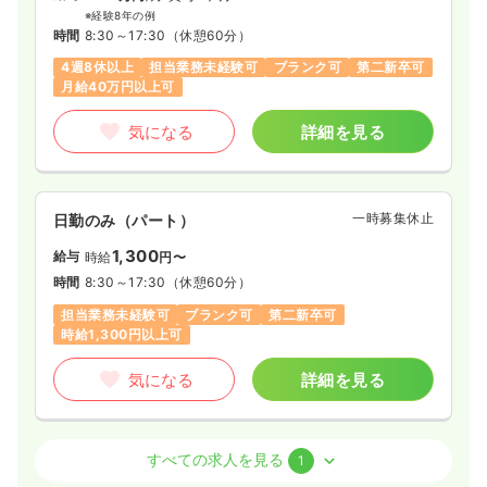
※経験8年の例
時間
8:30～17:30
（休憩60分）
4週8休以上
担当業務未経験可
ブランク可
第二新卒可
月給40万円以上可
気になる
詳細を見る
一時募集休止
日勤のみ（パート）
1,300
給与
時給
円〜
時間
8:30～17:30
（休憩60分）
担当業務未経験可
ブランク可
第二新卒可
時給1,300円以上可
気になる
詳細を見る
病棟
一般＋療養
正看護師 / 管理職
すべての求人を見る
1