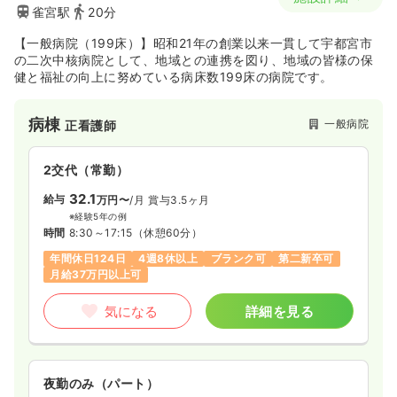
雀宮駅
20分
【一般病院（199床）】昭和21年の創業以来一貫して宇都宮市
の二次中核病院として、地域との連携を図り、地域の皆様の保
健と福祉の向上に努めている病床数199床の病院です。
病棟
一般病院
正看護師
2交代（常勤）
32.1
給与
万円〜
/月
賞与3.5ヶ月
※経験5年の例
時間
8:30～17:15
（休憩60分）
年間休日124日
4週8休以上
ブランク可
第二新卒可
月給37万円以上可
気になる
詳細を見る
夜勤のみ（パート）