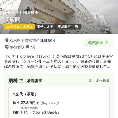
医療法人社団康積会
柴病院
エージェント求人
電子カルテ
車通勤可
寮
栃木県宇都宮市竹林町504
施設詳細
宇都宮駅
7分
【ケアミック病院（110床）】柴病院は平成23年5月には手術室
を改築し、クリーンルームを導入しました。最新の設備と最先
端の技術で、病気を患う患者様に、総合的な医療を提供してい
ます。
病棟
一般＋療養
正・准看護師
2交代（常勤）
27.8
給与
万円
/月
賞与3.5ヶ月
※経験7年の例
時間
8:30～17:00
（休憩90分）