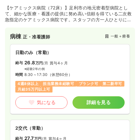
【ケアミックス病院（72床）】足利市の地元密着型病院とし
て、細かな医療・看護の提供に努め高い信頼を得ている二次救
急指定のケアミックス病院です。スタッフの方一人ひとりに合
わせた働き方の提案など個々に寄り添った働きやすい環境を整
えられるように工夫をしております。
病棟
一般＋療養
正・准看護師
日勤のみ（常勤）
26.8
給与
万円
/月
賞与4ヶ月
※経験2年の例
時間
8:30～17:30
（休憩60分）
4週8休以上
担当業務未経験可
ブランク可
第二新卒可
月給35万円以上可
気になる
詳細を見る
2交代（常勤）
27.7
給与
万円
/月
賞与4ヶ月