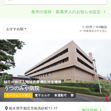
条件の保存・新着求人のお知らせ設定
1-20件 / 106施設
※一時募集休止中を含む
独立行政法人地域医療機能推進機構
うつのみや病院
エージェント求人
電子カルテ
車通勤可
寮
栃木県宇都宮市南高砂町11-17
施設詳細