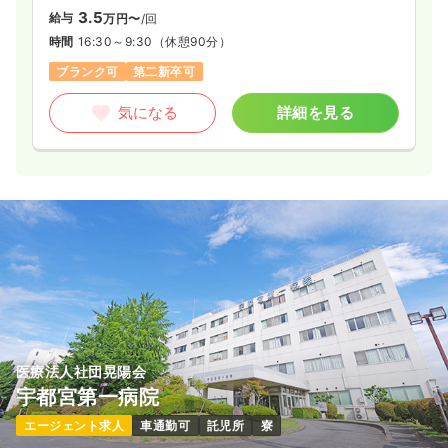
3.5
給与
万円〜
/回
時間
16:30～9:30
（休憩90分）
ブランク可
第二新卒可
気になる
詳細を見る
医療法人社団晃陽会
宇都宮第一病院
エージェント求人
車通勤可
託児所
寮