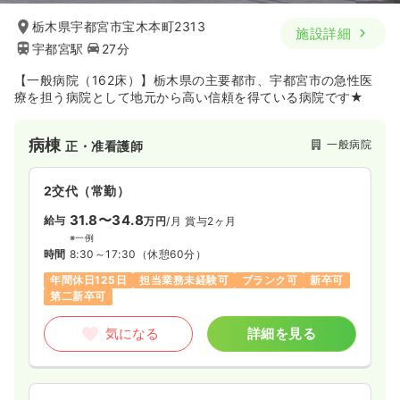
栃木県宇都宮市宝木本町2313
施設詳細
宇都宮駅
27分
【一般病院（162床）】栃木県の主要都市、宇都宮市の急性医
療を担う病院として地元から高い信頼を得ている病院です★
病棟
一般病院
正・准看護師
2交代（常勤）
31.8〜34.8
給与
万円
/月
賞与2ヶ月
※一例
時間
8:30～17:30
（休憩60分）
年間休日125日
担当業務未経験可
ブランク可
新卒可
第二新卒可
気になる
詳細を見る