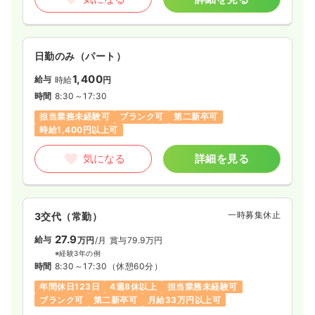
日勤のみ（パート）
1,400
給与
時給
円
時間
8:30～17:30
担当業務未経験可
ブランク可
第二新卒可
時給1,400円以上可
気になる
詳細を見る
一時募集休止
3交代（常勤）
27.9
給与
万円
/月
賞与79.9万円
※経験3年の例
時間
8:30～17:30
（休憩60分）
年間休日123日
4週8休以上
担当業務未経験可
ブランク可
第二新卒可
月給33万円以上可