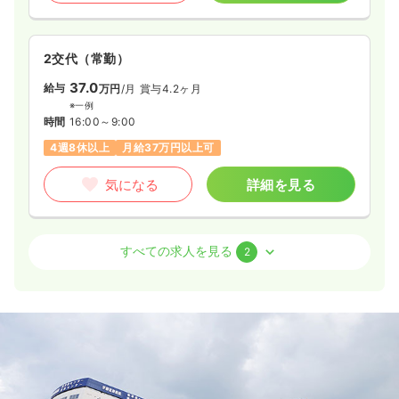
2交代（常勤）
37.0
給与
万円
/月
賞与4.2ヶ月
※一例
時間
16:00～9:00
4週8休以上
月給37万円以上可
気になる
詳細を見る
病棟
療養型病院
正看護師
すべての求人を見る
2
2交代（常勤）
27.5
給与
万円
/月
賞与4.2ヶ月
※経験7年の例
時間
16:00～9:00
（休憩120分）
4週8休以上
担当業務未経験可
ブランク可
第二新卒可
月給28万円以上可