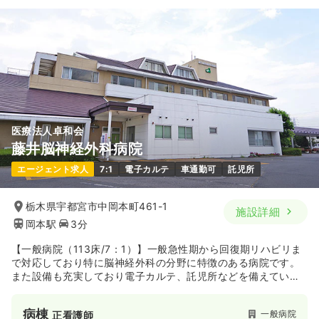
医療法人卓和会
藤井脳神経外科病院
エージェント求人
7:1
電子カルテ
車通勤可
託児所
栃木県宇都宮市中岡本町461-1
施設詳細
岡本駅
3分
【一般病院（113床/7：1）】一般急性期から回復期リハビリま
で対応しており特に脳神経外科の分野に特徴のある病院です。
また設備も充実しており電子カルテ、託児所などを備えていま
す。
病棟
一般病院
正看護師