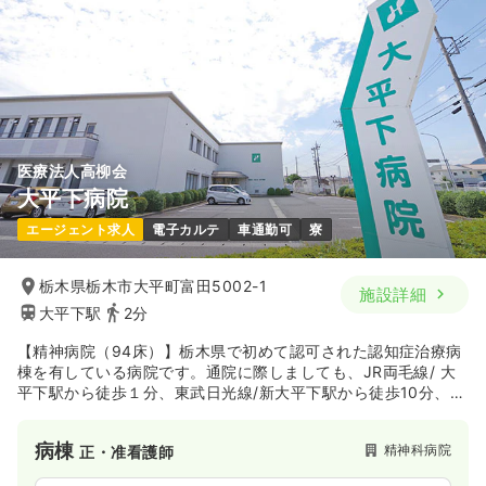
医療法人高柳会
大平下病院
エージェント求人
電子カルテ
車通勤可
寮
栃木県栃木市大平町富田5002-1
施設詳細
大平下駅
2分
【精神病院（94床）】栃木県で初めて認可された認知症治療病
棟を有している病院です。通院に際しましても、JR両毛線/ 大
平下駅から徒歩１分、東武日光線/新大平下駅から徒歩10分、県
道栃木・藤岡 線に面し、東北縦貫道ICから約15分と交通アクセ
スも抜群に便利です。
病棟
精神科病院
正・准看護師