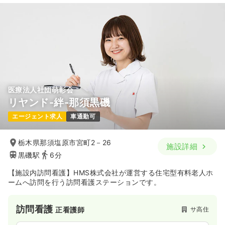
21.6〜30.6
給与
万円
/月
賞与52.5〜75.0万円
※一例
時間
8:45～17:15
（休憩60分）
4週8休以上
月給30万円以上可
気になる
詳細を見る
医療法人社団萌彰会
リヤンド-絆-那須黒磯
エージェント求人
車通勤可
栃木県那須塩原市宮町2－26
施設詳細
黒磯駅
6分
【施設内訪問看護】HMS株式会社が運営する住宅型有料老人ホ
ームへ訪問を行う訪問看護ステーションです。
訪問看護
サ高住
正看護師