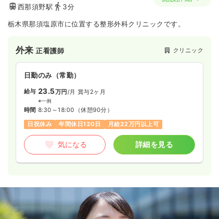
気になる
詳細を見る
西那須野駅
3分
栃木県那須塩原市に位置する整形外科クリニックです。
訪問看護
一般病院
正看護師
外来
クリニック
正看護師
一時募集休止
日勤のみ（常勤）
24.0〜30.0
日勤のみ（常勤）
給与
万円
/月
賞与2ヶ月
※一例
23.5
給与
万円
/月
賞与2ヶ月
時間
8:30～17:30
（休憩60分）
※一例
4週8休以上
オンコールあり
月給30万円以上可
時間
8:30～18:00
（休憩90分）
日祝休み
年間休日120日
月給22万円以上可
気になる
詳細を見る
気になる
詳細を見る