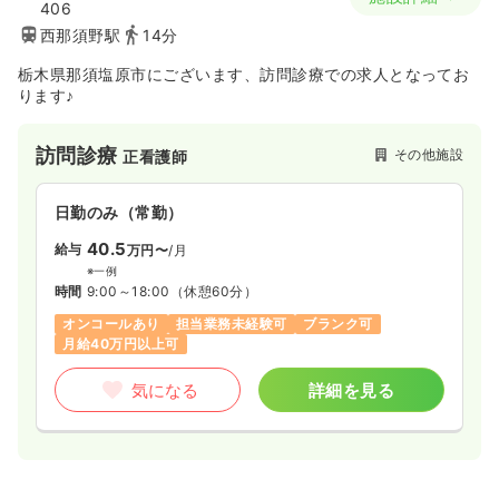
406
西那須野駅
14分
栃木県那須塩原市にございます、訪問診療での求人となってお
ります♪
訪問診療
その他施設
正看護師
日勤のみ（常勤）
40.5
給与
万円〜
/月
※一例
時間
9:00～18:00
（休憩60分）
オンコールあり
担当業務未経験可
ブランク可
月給40万円以上可
気になる
詳細を見る