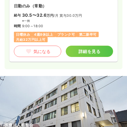
日勤のみ（常勤）
30.5〜32.6
給与
万円
/月
賞与30.0万円
※一例
時間
9:00～18:00
日曜休み
4週8休以上
ブランク可
第二新卒可
月給32万円以上可
気になる
詳細を見る
医療法人順整会