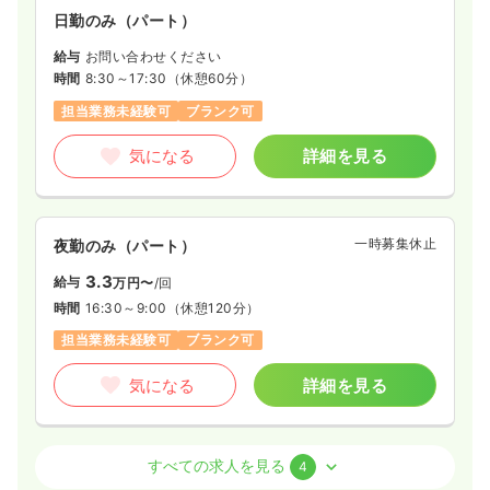
日勤のみ（パート）
給与
お問い合わせください
時間
8:30～17:30
（休憩60分）
担当業務未経験可
ブランク可
気になる
詳細を見る
一時募集休止
夜勤のみ（パート）
3.3
給与
万円〜
/回
時間
16:30～9:00
（休憩120分）
担当業務未経験可
ブランク可
気になる
詳細を見る
介護・福祉系
サ高住
正看護師
すべての求人を見る
4