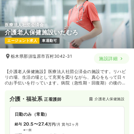
医療法人社団公済会
介護老人保健施設いたむろ
エージェント求人
車通勤可
栃木県那須塩原市百村3042-31
施設詳細
【介護老人保健施設】医療法人社団公済会の施設です。リハビ
リの場、生活の場として充実を図りながら、真心をもって日々
のお手伝いを行っています。病院（急性期・回復期）の後の維
持期をご自宅へお帰りなる為の支援する「中間施設」として、
理学療法士や言語聴覚士などの専門スタッフが、在宅復帰・生
介護・福祉系
介護老人保健施設
正看護師
活維持の為のリハビリテーションを行っています。また、「安
全でおいしく楽しい食事を提供する」を目標に掲げ、毎月、四
季折々の様々なお楽しみメニューやスペシャルメニューを提供
日勤のみ（常勤）
しています。入所者様の状態に合わせた食事形態と嗜好を考慮
し、各疾病に対応する療養食も提供しています。
20.5〜27.4
給与
万円
/月
賞与2ヶ月
※一例