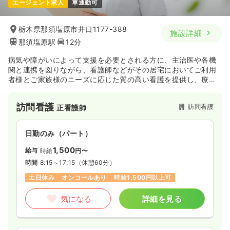
エージェント求人
車通勤可
23.0〜25.0
給与
万円
/月
※一例
時間
8:00～17:00
（休憩60分）
栃木県那須塩原市井口1177-388
施設詳細
月給25万円以上可
那須塩原駅
12分
病気や障がいによって支援を必要とされる方に、主治医や各機
気になる
詳細を見る
関と連携を図りながら、看護師などがその居宅においてご利用
者様とご家族様のニーズに応じた質の高い看護を提供し、療養
生活を支援します。
また、残された機能を活かし、地域で心豊かに生活することが
訪問看護
訪問看護
正看護師
できるようご利用者様やそのご家族の人権を擁護し、心身の機
能の維持・回復を目指します。
日勤のみ（パート）
1,500
給与
時給
円〜
時間
8:15～17:15
（休憩60分）
土日休み
オンコールあり
時給1,500円以上可
気になる
詳細を見る