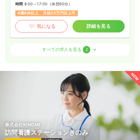
時間
8:00～17:00
（休憩60分）
4週8休以上
月給25万円以上可
気になる
詳細を見る
介護・福祉系
デイケア・デイサービス
正看護師
すべての求人を見る
2
日勤のみ（パート）
1,300〜1,500
給与
時給
円
NEW
時間
8:00～17:00
9:00～13:00
時給1,500円以上可
気になる
詳細を見る
株式会社KINOMI
訪問看護ステーションきのみ
日勤のみ（契約社員）