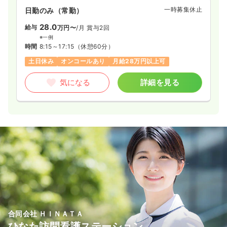
一時募集休止
日勤のみ（常勤）
28.0
給与
万円〜
/月
賞与2回
※一例
時間
8:15～17:15
（休憩60分）
土日休み
オンコールあり
月給28万円以上可
気になる
詳細を見る
合同会社 ＨＩＮＡＴＡ
ひなた訪問看護ステーション