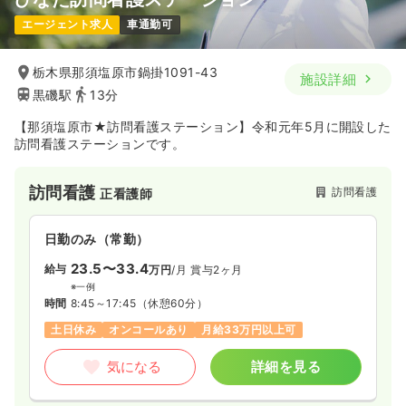
エージェント求人
車通勤可
栃木県那須塩原市鍋掛1091-43
施設詳細
黒磯駅
13分
【那須塩原市★訪問看護ステーション】令和元年5月に開設した
訪問看護ステーションです。
訪問看護
訪問看護
正看護師
日勤のみ（常勤）
23.5〜33.4
給与
万円
/月
賞与2ヶ月
※一例
時間
8:45～17:45
（休憩60分）
土日休み
オンコールあり
月給33万円以上可
気になる
詳細を見る