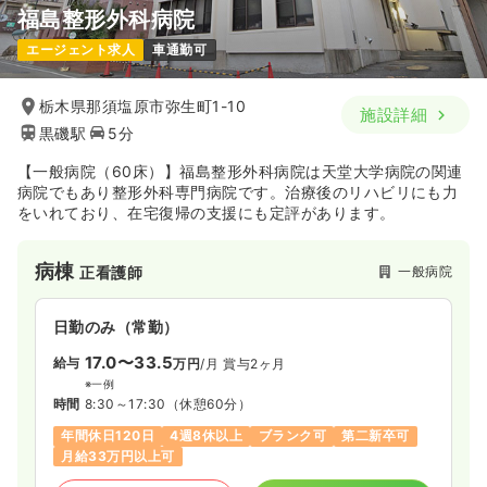
福島整形外科病院
エージェント求人
車通勤可
栃木県那須塩原市弥生町1-10
施設詳細
黒磯駅
5分
【一般病院（60床）】福島整形外科病院は天堂大学病院の関連
病院でもあり整形外科専門病院です。治療後のリハビリにも力
をいれており、在宅復帰の支援にも定評があります。
病棟
一般病院
正看護師
日勤のみ（常勤）
17.0〜33.5
給与
万円
/月
賞与2ヶ月
※一例
時間
8:30～17:30
（休憩60分）
年間休日120日
4週8休以上
ブランク可
第二新卒可
月給33万円以上可