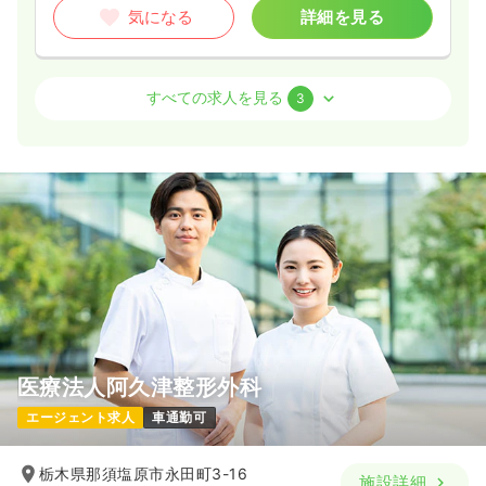
4週8休以上
担当業務未経験可
ブランク可
第二新卒可
気になる
詳細を見る
月給28万円以上可
気になる
詳細を見る
外来
一般病院
正看護師
すべての求人を見る
3
一時募集休止
日勤のみ（常勤）
19.6〜25.6
給与
万円
/月
賞与2ヶ月
※一例
時間
8:30～17:30
月給25万円以上可
気になる
詳細を見る
医療法人阿久津整形外科
一時募集休止
日勤のみ（パート）
エージェント求人
車通勤可
給与
お問い合わせください
時間
8:30～17:30
栃木県那須塩原市永田町3-16
施設詳細