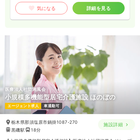
気になる
詳細を見る
医療法人社団湘風会
小規模多機能型居宅介護施設 ほのぼの
エージェント求人
車通勤可
栃木県那須塩原市鍋掛1087-270
施設詳細
黒磯駅
18分