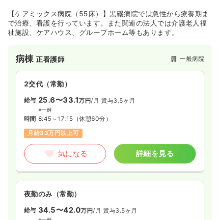
【ケアミックス病院（55床）】黒磯病院では急性から療養期ま
で治療、看護を行っています。また関連の法人では介護老人福
祉施設、ケアハウス、グループホーム等もあります。
病棟
一般病院
正看護師
2交代（常勤）
25.6〜33.1
給与
万円
/月
賞与3.5ヶ月
※一例
時間
8:45～17:15
（休憩60分）
月給33万円以上可
気になる
詳細を見る
夜勤のみ（常勤）
34.5〜42.0
給与
万円
/月
賞与3.5ヶ月
※一例