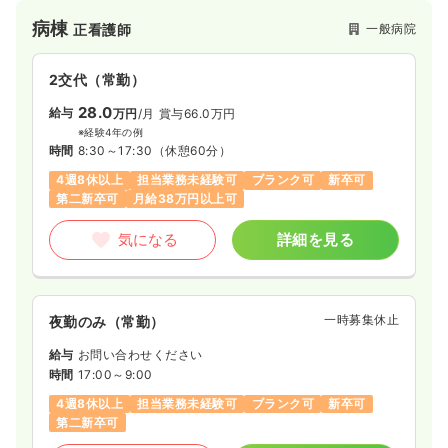
でいる病院です。
病棟
訪問看護
一般病院
正看護師
サ高住
正看護師 / 管理職
2交代（常勤）
一時募集休止
2交代（常勤）
28.0
40.0
給与
万円
/月
賞与66.0万円
給与
万円〜
/月
※経験4年の例
※一例
時間
8:30～17:30
（休憩60分）
時間
8:30～17:30
（休憩60分）
4週8休以上
担当業務未経験可
ブランク可
新卒可
4週8休以上
オンコールあり
担当業務未経験可
第二新卒可
月給38万円以上可
ブランク可
月給40万円以上可
気になる
詳細を見る
気になる
詳細を見る
その他
サ高住
正看護師
一時募集休止
夜勤のみ（常勤）
給与
お問い合わせください
一時募集休止
日勤のみ（常勤）
時間
17:00～9:00
28.8
給与
万円〜
/月
賞与2回
4週8休以上
担当業務未経験可
ブランク可
新卒可
※一例
第二新卒可
時間
8:30～17:30
（休憩60分）