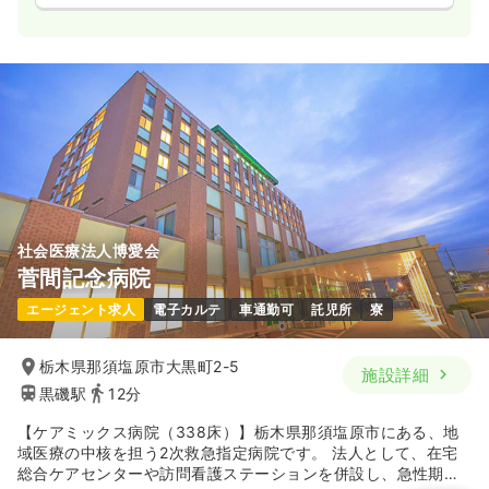
社会医療法人博愛会
菅間記念病院
エージェント求人
電子カルテ
車通勤可
託児所
寮
栃木県那須塩原市大黒町2-5
施設詳細
黒磯駅
12分
【ケアミックス病院（338床）】栃木県那須塩原市にある、地
域医療の中核を担う2次救急指定病院です。 法人として、在宅
総合ケアセンターや訪問看護ステーションを併設し、急性期か