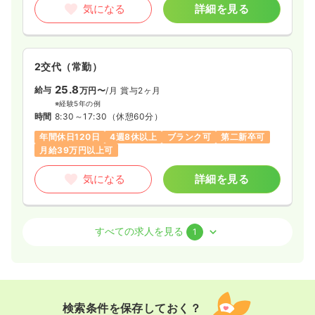
気になる
詳細を見る
2交代（常勤）
25.8
給与
万円〜
/月
賞与2ヶ月
※経験5年の例
時間
8:30～17:30
（休憩60分）
年間休日120日
4週8休以上
ブランク可
第二新卒可
月給39万円以上可
気になる
詳細を見る
外来
一般病院
正看護師
すべての求人を見る
1
一時募集休止
日勤のみ（常勤）
17.0〜33.5
給与
万円
/月
賞与2ヶ月
※一例
検索条件を保存しておく？
時間
8:30～17:30
（休憩60分）