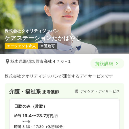
株式会社クオリティジャパン
ケアステーションたかばやし
エージェント求人
車通勤可
栃木県那須塩原市高林４７６−１
施設詳細
株式会社クオリティジャパンが運営するデイサービスです
介護・福祉系
デイケア・デイサービス
正看護師
日勤のみ（常勤）
19.4〜23.7
給与
万円
/月
※一例
時間
8:30～17:30
（休憩60分）