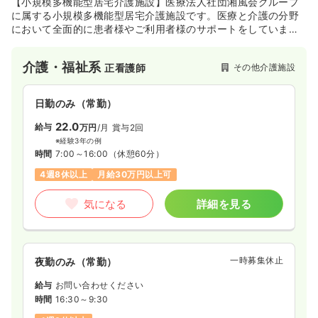
【小規模多機能型居宅介護施設】医療法人社団湘風会グループ
に属する小規模多機能型居宅介護施設です。医療と介護の分野
において全面的に患者様やご利用者様のサポートをしていま
す。生きる喜びをみんなで分かち合い、「寄り添う介護」をモ
ットーに、笑顔の絶えない、安心できるサービスを提供し続け
介護・福祉系
その他介護施設
正看護師
ています。
日勤のみ（常勤）
22.0
給与
万円
/月
賞与2回
※経験3年の例
時間
7:00～16:00
（休憩60分）
4週8休以上
月給30万円以上可
気になる
詳細を見る
一時募集休止
夜勤のみ（常勤）
給与
お問い合わせください
時間
16:30～9:30