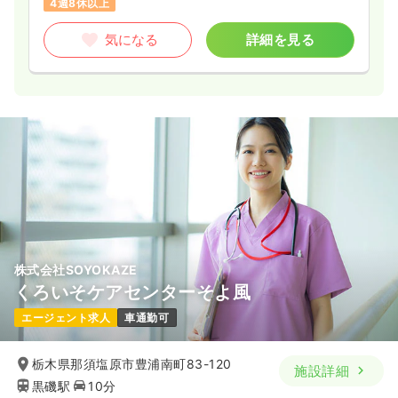
4週8休以上
気になる
詳細を見る
株式会社SOYOKAZE
くろいそケアセンターそよ風
エージェント求人
車通勤可
栃木県那須塩原市豊浦南町83-120
施設詳細
黒磯駅
10分