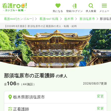
気になる
登録/ログイン
求人検索
メニュー
看護roo![カンゴルー]
看護roo! 転職
栃木県
那須塩原市
那須塩
【2026年8月最新】那須塩原市の正看護師の求人・転職・給料
那須塩原市の正看護師
の求人
106
2026/08/07
更新
全
件（44施設）
変更
栃木県那須塩原市
変更
正看護師