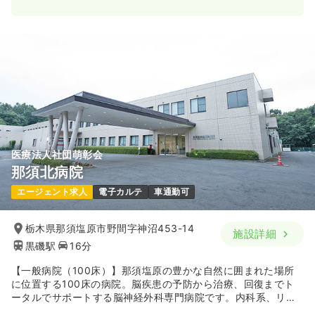
一時募集休止
日勤のみ（常勤）
22.6〜30.8
給与
万円
/月
賞与2ヶ月
※一例
時間
8:30～17:30
（休憩60分）
4週8休以上
オンコールあり
担当業務未経験可
ブランク可
第二新卒可
月給30万円以上可
気になる
詳細を見る
医療法人社団萌彰会
那須北病院
一時募集休止
日勤のみ（パート）
エージェント求人
電子カルテ
車通勤可
1,300
給与
時給
円〜
時間
8:30～17:30
（休憩60分）
栃木県那須塩原市野間字神沼453-14
施設詳細
黒磯駅
16分
オンコールあり
担当業務未経験可
ブランク可
第二新卒可
時給1,300円以上可
【一般病院（100床）】那須塩原の豊かな自然に囲まれた場所
に位置する100床の病院。脳疾患の予防から治療、回復までト
気になる
詳細を見る
ータルでサポートする脳神経外科専門病院です。内科系、リハ
ビリテーションなど幅広く医療を提供して地域貢献に取り組ん