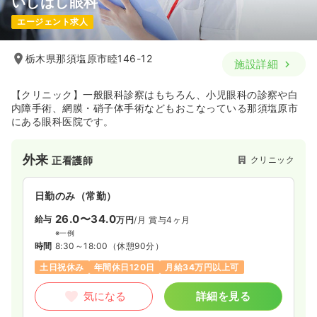
いしばし眼科
エージェント求人
栃木県那須塩原市睦146-12
施設詳細
【クリニック】一般眼科診察はもちろん、小児眼科の診察や白
内障手術、網膜・硝子体手術などもおこなっている那須塩原市
にある眼科医院です。
外来
クリニック
正看護師
日勤のみ（常勤）
26.0〜34.0
給与
万円
/月
賞与4ヶ月
※一例
時間
8:30～18:00
（休憩90分）
土日祝休み
年間休日120日
月給34万円以上可
気になる
詳細を見る