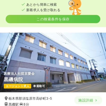
あとから簡単に検索
月給33万円以上可
新着求人を受け取れる
気になる
詳細を見る
この検索条件を保存
医療法人社団京愛会
黒磯病院
エージェント求人
車通勤可
栃木県那須塩原市高砂町3-5
施設詳細
黒磯駅
8分