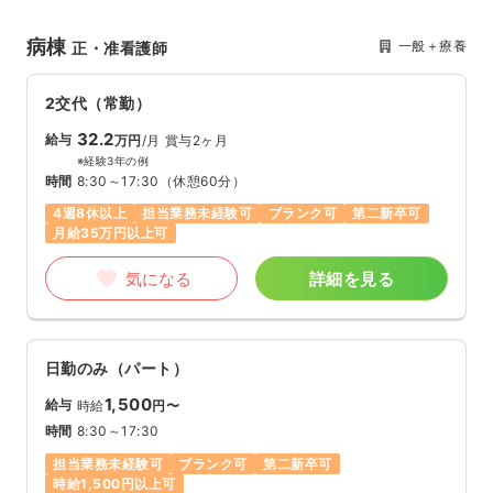
病棟
一般＋療養
正・准看護師
2交代（常勤）
32.2
給与
万円
/月
賞与2ヶ月
※経験3年の例
時間
8:30～17:30
（休憩60分）
4週8休以上
担当業務未経験可
ブランク可
第二新卒可
月給35万円以上可
気になる
詳細を見る
日勤のみ（パート）
1,500
給与
時給
円〜
時間
8:30～17:30
担当業務未経験可
ブランク可
第二新卒可
時給1,500円以上可