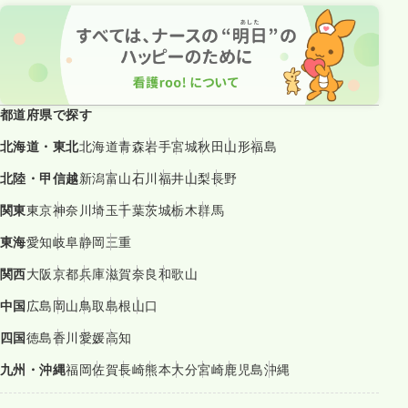
都道府県で探す
北海道・東北
北海道
青森
岩手
宮城
秋田
山形
福島
北陸・甲信越
新潟
富山
石川
福井
山梨
長野
関東
東京
神奈川
埼玉
千葉
茨城
栃木
群馬
東海
愛知
岐阜
静岡
三重
関西
大阪
京都
兵庫
滋賀
奈良
和歌山
中国
広島
岡山
鳥取
島根
山口
四国
徳島
香川
愛媛
高知
九州・沖縄
福岡
佐賀
長崎
熊本
大分
宮崎
鹿児島
沖縄