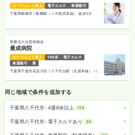
エージェント求人
電子カルテ
車通勤可
千葉県船橋市
/ 船橋駅（ＪＲ総武本線） 徒歩5分
医療法人社団有相会
最成病院
エージェント求人
199床
電子カルテ
車通勤可
寮
千葉県千葉市花見川区
/ 八千代台駅（京成本線） バス
13分
同じ地域で条件を追加する
千葉県八千代市
×
4週8休以上
113
千葉県八千代市
×
電子カルテあり
30