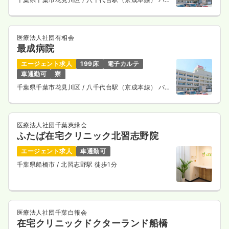
13分
医療法人社団有相会
最成病院
エージェント求人
199床
電子カルテ
車通勤可
寮
千葉県千葉市花見川区
/ 八千代台駅（京成本線） バス
13分
医療法人社団千葉爽緑会
ふたば在宅クリニック北習志野院
エージェント求人
車通勤可
千葉県船橋市
/ 北習志野駅 徒歩1分
医療法人社団千葉白報会
在宅クリニックドクターランド船橋