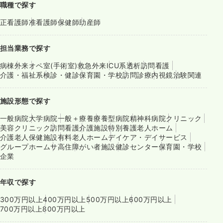
職種で探す
正看護師
准看護師
保健師
助産師
担当業務で探す
病棟
外来
オペ室(手術室)
救急外来
ICU系
透析
訪問看護
介護・福祉系
検診・健診
保育園・学校
訪問診療
内視鏡
治験関連
施設形態で探す
一般病院
大学病院
一般＋療養
療養型病院
精神科病院
クリニック
美容クリニック
訪問看護
介護施設
特別養護老人ホーム
介護老人保健施設
有料老人ホーム
デイケア・デイサービス
グループホーム
サ高住
障がい者施設
健診センター
保育園・学校
企業
年収で探す
300万円以上
400万円以上
500万円以上
600万円以上
700万円以上
800万円以上