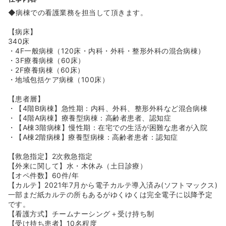
≪託児所（病児保育）がございます！≫
◆病棟での看護業務を担当して頂きます。
◆現在は日勤帯のみの託児所がございます。実際に約20人
の0歳～小学校2年生までの職員のお子さんをお預かりして
【病床】
います。
340床
◆病児保育も行っておりますので、看護師様は安心して業
・4F一般病棟（120床・内科・外科・整形外科の混合病棟）
務に専念できます！
・3F療養病棟（60床）
◆お子様は日勤時-800円/日で預けることが可能です。昼
・2F療養病棟（60床）
食つきなので、お弁当を作る時間を削減することができま
・地域包括ケア病棟（100床）
す！その分、お子様と一緒にいる時間を大切にできますよ
★
【患者層】
・【4階B病棟】急性期：内科、外科、整形外科など混合病棟
≪転居される方にオススメ！≫
・【4階A病棟】療養型病棟：高齢者患者、認知症
◆2017年に作られた新築寮がございます！1K9畳で、テレ
・【A棟3階病棟】慢性期：在宅での生活が困難な患者が入院
ビやベッド、独立洗面台などの設備が充実！一人暮らしを
・【A棟2階病棟】療養型病棟：高齢者患者：認知症
したい方にオススメです！現在4部屋の空きがございま
す。
【救急指定】2次救急指定
【外来に関して】水・木休み（土日診療）
【オペ件数】60件/年
【カルテ】2021年7月から電子カルテ導入済み(ソフトマックス)
一部まだ紙カルテの所もあるがゆくゆくは完全電子に以降予定
です。
【看護方式】チームナーシング＋受け持ち制
【受け持ち患者】10名程度