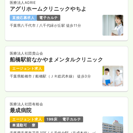
医療法人AGRIE
アグリホームクリニックやちよ
直接応募求人
電子カルテ
千葉県八千代市
/ 八千代緑が丘駅 徒歩11分
医療法人社団貴山会
船橋駅前なかやまメンタルクリニック
エージェント求人
千葉県船橋市
/ 船橋駅（ＪＲ総武本線） 徒歩3分
医療法人社団有相会
最成病院
エージェント求人
199床
電子カルテ
車通勤可
寮
千葉県千葉市花見川区
/ 八千代台駅（京成本線） バス