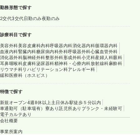
勤務形態で探す
2交代
3交代
日勤のみ
夜勤のみ
診療科目で探す
美容外科
美容皮膚科
内科
呼吸器内科
消化器内科
循環器内科
血液内科
腎臓内科
糖尿病内科
外科
呼吸器外科
心臓血管外科
消化器外科
脳神経外科
整形外科
形成外科
小児科
産婦人科
眼科
耳鼻咽喉科
皮膚科
泌尿器科
精神科・心療内科
放射線科
麻酔科
リウマチ科
リハビリテーション科
アレルギー科
緩和医療科（ホスピス）
特徴で探す
新規オープン
4週8休以上
土日休み
駅徒歩５分以内
車通勤可（駐車場有）
寮あり
託児所あり
ブランク・未経験可
電子カルテあり
会社概要
事業所案内