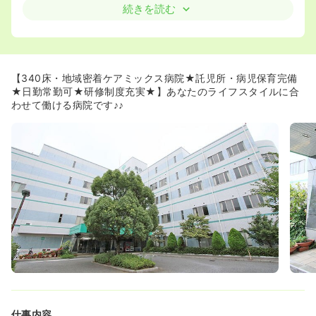
≪看護部長様があなたにあった働き方を提案してくれます
続きを読む
★≫
◆島田台病院に勤める看護師様には、長く勤めてもらえる
環境を整えたいという思いがあり、看護師様のライフスタ
イルに合った働き方を提案してくださいます。
◆週1日～、午前のみ、午後のみなど、あなたのライフス
【340床・地域密着ケアミックス病院★託児所・病児保育完備
タイルに合わせて働くことが可能です！
★日勤常勤可★研修制度充実★】あなたのライフスタイルに合
◆日勤常勤での勤務が可能です！賞与も支給されますの
わせて働ける病院です♪♪
で、「お子さんとの時間を大切にしたいから、夜勤はでき
ない…でも、お給与は欲しい…！！」というご希望のママ
さんナースの方にオススメの求人です！
≪あなたのスキルに合わせた配属！≫
◆大学病院や急性期の病院で経験を積まれた方は一般病棟
がオススメです！救急搬送もございますので、スキルアッ
プしたい方はオススメです！
◆手技に自信がなかったり、ブランクがある方は療養病棟
に配属されます。スキルに自信がついてきたり、一般病棟
でチャレンジしたいという気持ちがあれば、看護部長様と
相談の上、異動することも可能です。
◆中途の方は環境になれるまで、またスキルに自信がつく
までOJTがついてくれます。小規模ながらブランク明けの
方に対してフォローをしっかり行っている病院です。
仕事内容