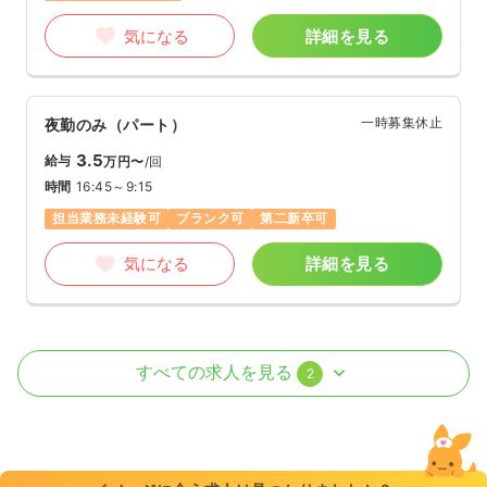
気になる
詳細を見る
一時募集休止
夜勤のみ（パート）
3.5
給与
万円〜
/回
時間
16:45～9:15
担当業務未経験可
ブランク可
第二新卒可
気になる
詳細を見る
外来
一般＋療養
正・准看護師
すべての求人を見る
2
一時募集休止
日勤のみ（常勤）
25.0
給与
万円〜
/月
賞与2ヶ月
※一例