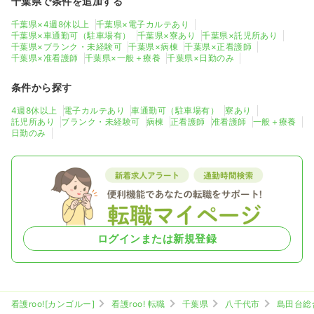
千葉県で条件を追加する
千葉県×4週8休以上
千葉県×電子カルテあり
千葉県×車通勤可（駐車場有）
千葉県×寮あり
千葉県×託児所あり
千葉県×ブランク・未経験可
千葉県×病棟
千葉県×正看護師
千葉県×准看護師
千葉県×一般＋療養
千葉県×日勤のみ
条件から探す
4週8休以上
電子カルテあり
車通勤可（駐車場有）
寮あり
託児所あり
ブランク・未経験可
病棟
正看護師
准看護師
一般＋療養
日勤のみ
ログインまたは新規登録
看護roo![カンゴルー]
看護roo! 転職
千葉県
八千代市
島田台総