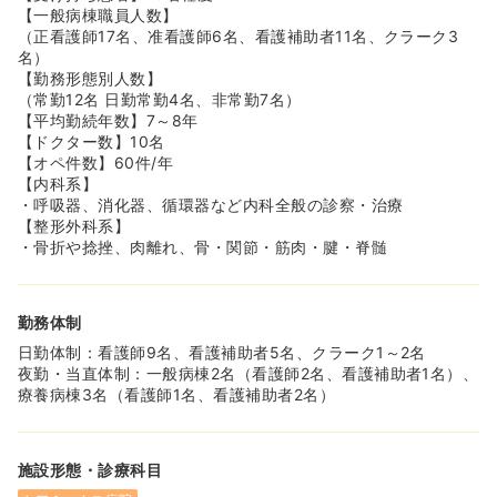
【一般病棟職員人数】
（正看護師17名、准看護師6名、看護補助者11名、クラーク3
名）
【勤務形態別人数】
（常勤12名 日勤常勤4名、非常勤7名）
【平均勤続年数】7～8年
【ドクター数】10名
【オペ件数】60件/年
【内科系】
・呼吸器、消化器、循環器など内科全般の診察・治療
【整形外科系】
・骨折や捻挫、肉離れ、骨・関節・筋肉・腱・脊髄
勤務体制
日勤体制：看護師9名、看護補助者5名、クラーク1～2名
夜勤・当直体制：一般病棟2名（看護師2名、看護補助者1名）、
療養病棟3名（看護師1名、看護補助者2名）
施設形態・診療科目