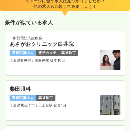
イメージに合う求人は見つかりましたか？
時間
8:45～17:30
他の求人も比較してみましょう！
4週8休以上
担当業務未経験可
ブランク可
月給25万円以上可
条件が似ている求人
気になる
詳細を見る
一般社団法人誠創会
あさがおクリニック白井院
一時募集休止
日勤のみ（パート）
直接応募求人
電子カルテ
車通勤可
千葉県白井市
/ 西白井駅 徒歩10分
1,500
給与
時給
円〜
時間
8:45～17:30
担当業務未経験可
ブランク可
時給1,500円以上可
柴田眼科
気になる
詳細を見る
直接応募求人
車通勤可
千葉県我孫子市
/ 天王台駅 徒歩1分