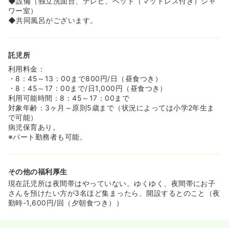
◆設備（独立洗面台、テレビ、ベッド（マットレス付き）シャ
ワー室）
◆共同風呂がございます。
託児所
利用料金：
・8：45～13：00まで800円/日（昼食つき）
・8：45～17：00まで/日1,000円（昼食つき）
利用可能時間：8：45～17：00まで
対象年齢：3ヶ月～原則5歳まで（状況によっては小学2年生ま
で可能）
病児保育あり。
※パート勤務者も可能。
その他の福利厚生
現在託児所は夜間帯はやっていない。ゆくゆく、夜間帯にお子
さんを預けたい方が3名ほど集まったら、開設するとのこと（夜
勤時-1,600円/回（夕朝食つき））