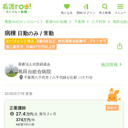
気になる
登録/ログイン
求人検索
メニュー
看護roo![カンゴルー]
看護roo! 転職
千葉県
八千代市
島田台総
病棟
日勤のみ / 常勤
エージェント求人
4週8休以上
担当業務未経験可
ブランク可
第二新卒可
月給27万円以上可
医療法人社団碩成会
施設情報
島田台総合病院
千葉県八千代市 / 八千代緑が丘駅 バス11分
2026/07/16 更新
正看護師
募集中
27.4
賞与 2ヶ月
万円
/月
374
万円
/年
※経験3年の例