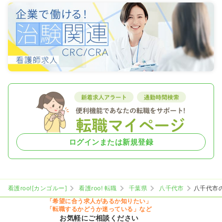
ログインまたは新規登録
看護roo![カンゴルー]
看護roo! 転職
千葉県
八千代市
八千代市
「希望に合う求人があるか知りたい」
「転職するかどうか迷っている」など
お気軽にご相談ください