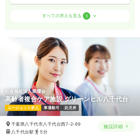
病棟
大学病院
助産師
すべての求人を見る
5
一時募集休止
2交代（常勤）
27.9
給与
万円
/月
賞与94.5万円
※経験4年の例
時間
8:30～16:30
第二新卒可
月給34万円以上可
気になる
詳細を見る
社会福祉法人翠燿会
オペ室(手術室)
大学病院
正看護師
高齢者複合ケア施設 グリーンヒル八千代台
エージェント求人
車通勤可
託児所
一時募集休止
日勤のみ（常勤）
23.2
給与
万円
/月
賞与105.0万円
千葉県八千代市八千代台西7-2-69
施設詳細
※経験3年の例
八千代台駅
5分
時間
8:30～16:30