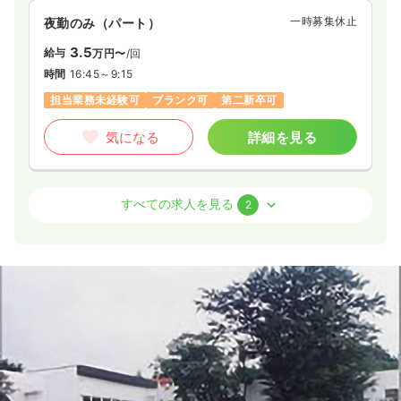
一時募集休止
夜勤のみ（パート）
3.5
給与
万円〜
/回
時間
16:45～9:15
担当業務未経験可
ブランク可
第二新卒可
気になる
詳細を見る
外来
一般＋療養
正・准看護師
すべての求人を見る
2
一時募集休止
日勤のみ（常勤）
25.0
給与
万円〜
/月
賞与2ヶ月
※一例
時間
8:45～17:30
4週8休以上
担当業務未経験可
ブランク可
月給25万円以上可
気になる
詳細を見る