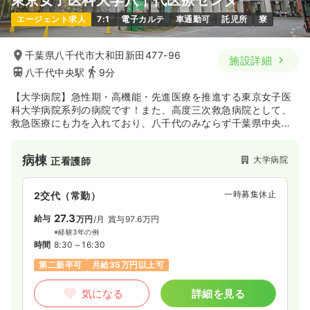
エージェント求人
7:1
電子カルテ
車通勤可
託児所
寮
千葉県八千代市大和田新田477-96
施設詳細
八千代中央駅
9分
【大学病院】急性期・高機能・先進医療を推進する東京女子医
科大学病院系列の病院です！また、高度三次救急病院として、
救急医療にも力を入れており、八千代のみならず千葉県中央部
の医療の中心的役割を果たしています！
病棟
大学病院
正看護師
一時募集休止
2交代（常勤）
27.3
給与
万円
/月
賞与97.6万円
※経験3年の例
時間
8:30～16:30
第二新卒可
月給35万円以上可
気になる
詳細を見る