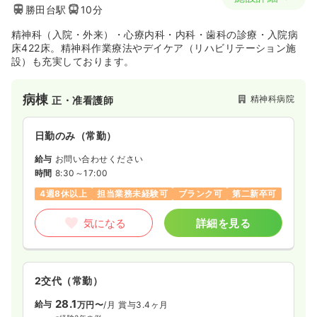
勝田台駅
10分
精神科（入院・外来）・心療内科・内科・歯科の診療・入院病
床422床。精神科作業療法やデイケア（リハビリテーション施
設）も充実しております。
病棟
精神科病院
正・准看護師
日勤のみ（常勤）
給与
お問い合わせください
時間
8:30～17:00
4週8休以上
担当業務未経験可
ブランク可
第二新卒可
気になる
詳細を見る
2交代（常勤）
28.1
給与
万円〜
/月
賞与3.4ヶ月