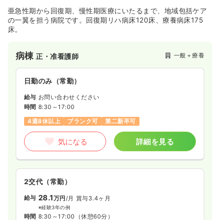
時間
8:30～17:00
（休憩60分）
亜急性期から回復期、慢性期医療にいたるまで、地域包括ケア
年間休日120日
4週8休以上
第二新卒可
の一翼を担う病院です。回復期リハ病床120床、療養病床175
月給26万円以上可
床。
気になる
詳細を見る
病棟
一般＋療養
正・准看護師
訪問看護
日勤のみ（常勤）
一般＋療養
正看護師
給与
お問い合わせください
一時募集休止
日勤のみ（常勤）
時間
8:30～17:00
4週8休以上
ブランク可
第二新卒可
24.0
給与
万円〜
/月
賞与3回
※経験5年の例
気になる
詳細を見る
時間
8:30～17:00
4週8休以上
オンコールあり
第二新卒可
月給24万円以上可
2交代（常勤）
気になる
詳細を見る
28.1
給与
万円
/月
賞与3.4ヶ月
※経験3年の例
時間
8:30～17:00
（休憩60分）