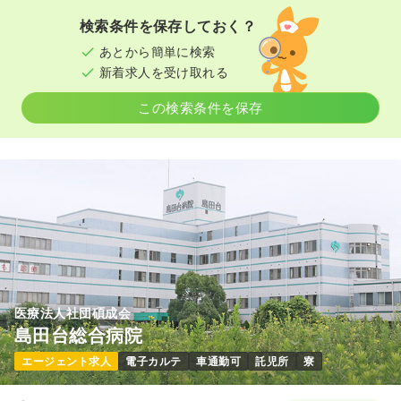
※一例
検索条件を保存しておく？
時間
8:30～17:00
あとから簡単に検索
日曜休み
ブランク可
月給32万円以上可
新着求人を受け取れる
気になる
詳細を見る
この検索条件を保存
医療法人社団碩成会
島田台総合病院
エージェント求人
電子カルテ
車通勤可
託児所
寮