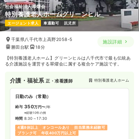
社会福祉法人翠燿会
特別養護老人ホームグリーンヒル
一時募集休止
日勤のみ（パート）
エージェント求人
車通勤可
託児所
1,500
給与
時給
円〜
時間
8:45～17:30
千葉県八千代市上高野2058-5
施設詳細
勝田台駅
18分
担当業務未経験可
ブランク可
時給1,500円以上可
【特別養護老人ホーム】グリーンヒルは八千代市で最も伝統あ
気になる
詳細を見る
る介護施設を運営する翠燿会に属する複合ケア施設です。
介護・福祉系
特別養護老人ホーム
正・准看護師
日勤のみ（常勤）
350
給与
万円〜
/年
※経験10年の例
時間
8:30～17:30
4週8休以上
オンコールあり
担当業務未経験可
ブランク可
年収400万円以上可