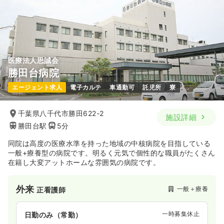
医療法人思誠会
勝田台病院
エージェント求人
電子カルテ
車通勤可
託児所
寮
千葉県八千代市勝田622-2
施設詳細
勝田台駅
5分
同院は高度の医療水準を持った地域の中核病院を目指している
一般+療養型の病院です。明るく元気で個性的な職員がたくさん
在籍し大変アットホームな雰囲気の病院です。
外来
一般＋療養
正看護師
一時募集休止
日勤のみ（常勤）