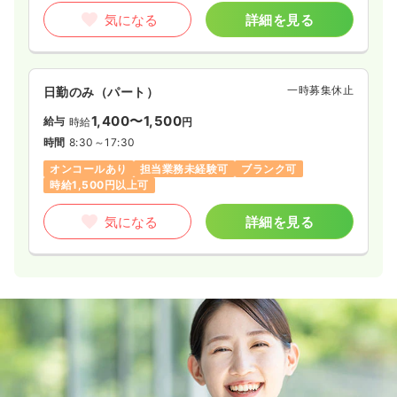
気になる
詳細を見る
一時募集休止
日勤のみ（パート）
1,400〜1,500
給与
時給
円
時間
8:30～17:30
オンコールあり
担当業務未経験可
ブランク可
時給1,500円以上可
気になる
詳細を見る