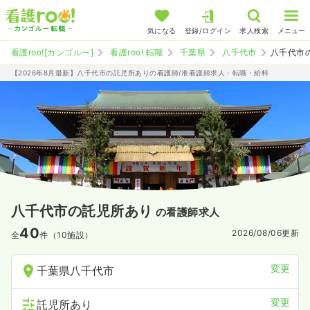
気になる
登録/ログイン
求人検索
メニュー
看護roo![カンゴルー]
看護roo! 転職
千葉県
八千代市
八千代市
【2026年8月最新】八千代市の託児所ありの看護師/准看護師求人・転職・給料
八千代市の託児所あり
の看護師求人
40
2026/08/06
更新
全
件（10施設）
変更
千葉県八千代市
変更
託児所あり