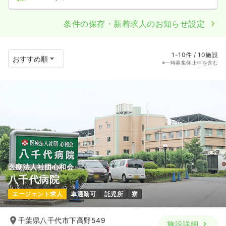
条件の保存・新着求人のお知らせ設定
1-10件 / 10施設
※一時募集休止中を含む
医療法人社団心和会
八千代病院
エージェント求人
車通勤可
託児所
寮
千葉県八千代市下高野549
施設詳細