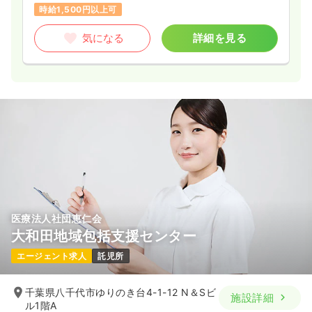
27.3
給与
時給1,500円以上可
万円
/月
賞与97.6万円
※経験3年の例
時間
8:30～16:30
気になる
詳細を見る
第二新卒可
月給30万円以上可
気になる
詳細を見る
救急外来
大学病院
正看護師
一時募集休止
2交代（常勤）
27.3
給与
万円
/月
賞与4.6ヶ月
※経験3年の例
時間
8:30～16:30
医療法人社団恵仁会
大和田地域包括支援センター
第二新卒可
月給30万円以上可
エージェント求人
託児所
気になる
詳細を見る
千葉県八千代市ゆりのき台4-1-12 N＆Sビ
施設詳細
ル1階A