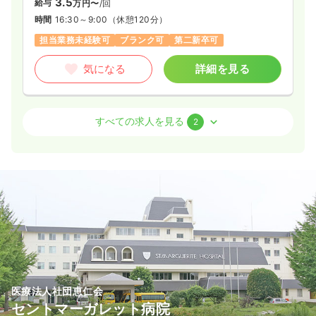
3.5
給与
万円〜
/回
時間
16:30～9:00
（休憩120分）
担当業務未経験可
ブランク可
第二新卒可
気になる
詳細を見る
病棟
精神科病院
正看護師 / 管理職
すべての求人を見る
2
2交代（常勤）
44.1〜47.0
給与
万円
/月
賞与3.4ヶ月
※一例
時間
8:30～17:00
（休憩60分）
4週8休以上
担当業務未経験可
ブランク可
第二新卒可
月給40万円以上可
気になる
詳細を見る
医療法人社団恵仁会
セントマーガレット病院
外来
精神科病院
正・准看護師