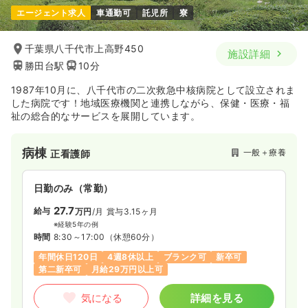
エージェント求人
車通勤可
託児所
寮
日勤のみ（常勤）
千葉県八千代市上高野450
施設詳細
27.1
給与
万円〜
/月
賞与3.4ヶ月
勝田台駅
10分
※経験10年の例
時間
8:30～17:00
（休憩60分）
1987年10月に、八千代市の二次救急中核病院として設立されま
日祝休み
4週8休以上
ブランク可
第二新卒可
した病院です！地域医療機関と連携しながら、保健・医療・福
月給32万円以上可
祉の総合的なサービスを展開しています。
気になる
詳細を見る
病棟
一般＋療養
正看護師
日勤のみ（常勤）
27.7
給与
万円
/月
賞与3.15ヶ月
※経験5年の例
時間
8:30～17:00
（休憩60分）
年間休日120日
4週8休以上
ブランク可
新卒可
第二新卒可
月給29万円以上可
気になる
詳細を見る