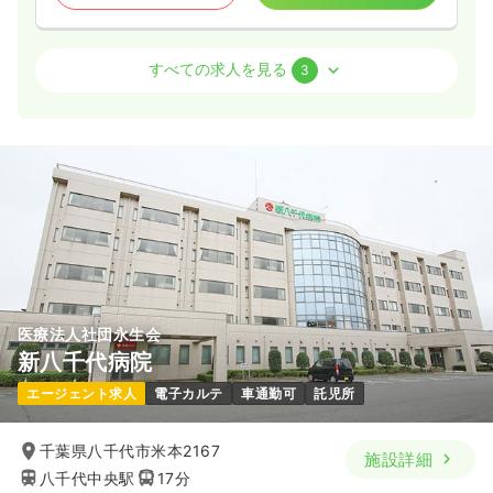
外来
一般＋療養
正・准看護師
すべての求人を見る
3
2交代（常勤）
32.8
給与
万円
/月
賞与3回
※経験10年の例
時間
8:30～17:00
年間休日120日
4週8休以上
ブランク可
第二新卒可
月給32万円以上可
気になる
詳細を見る
医療法人社団永生会
新八千代病院
透析
一般＋療養
正・准看護師
エージェント求人
電子カルテ
車通勤可
託児所
日勤のみ（常勤）
千葉県八千代市米本2167
施設詳細
26.0
給与
万円
/月
賞与3.5ヶ月
八千代中央駅
17分
※経験5年の例