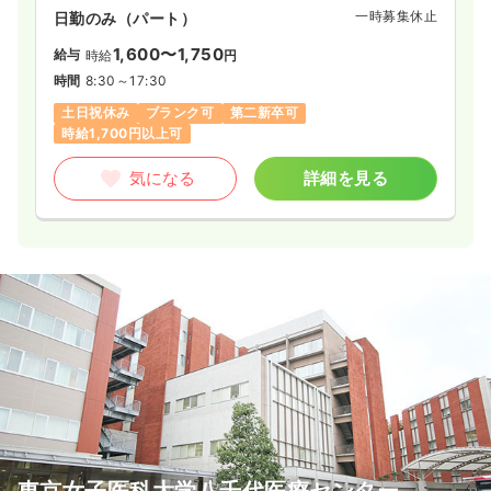
一時募集休止
日勤のみ（パート）
1,600〜1,750
給与
時給
円
時間
8:30～17:30
土日祝休み
ブランク可
第二新卒可
時給1,700円以上可
気になる
詳細を見る
東京女子医科大学八千代医療センター