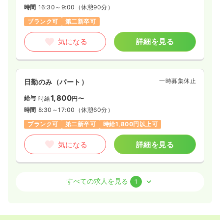
時間
16:30～9:00
（休憩90分）
ブランク可
第二新卒可
気になる
詳細を見る
一時募集休止
日勤のみ（パート）
1,800
給与
時給
円〜
時間
8:30～17:00
（休憩60分）
ブランク可
第二新卒可
時給1,800円以上可
気になる
詳細を見る
透析
一般＋療養
正・准看護師
すべての求人を見る
1
一時募集休止
日勤のみ（常勤）
23.1〜32.5
給与
万円
/月