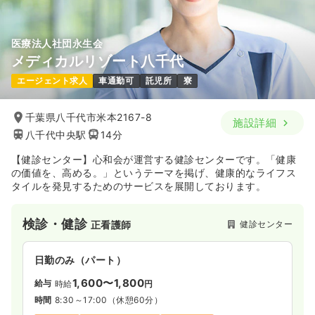
医療法人社団永生会
メディカルリゾート八千代
エージェント求人
車通勤可
託児所
寮
千葉県八千代市米本2167-8
施設詳細
八千代中央駅
14分
【健診センター】心和会が運営する健診センターです。「健康
の価値を、高める。」というテーマを掲げ、健康的なライフス
タイルを発見するためのサービスを展開しております。
検診・健診
健診センター
正看護師
日勤のみ（パート）
1,600〜1,800
給与
時給
円
時間
8:30～17:00
（休憩60分）