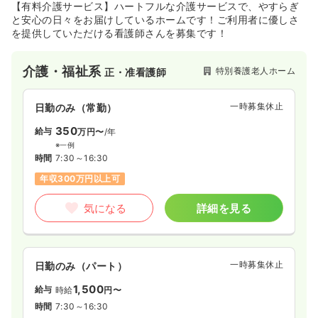
土日祝休み
オンコールあり
第二新卒可
【有料介護サービス】ハートフルな介護サービスで、やすらぎ
月給25万円以上可
と安心の日々をお届けしているホームです！ご利用者に優しさ
を提供していただける看護師さんを募集です！
気になる
詳細を見る
介護・福祉系
特別養護老人ホーム
正・准看護師
一時募集休止
2交代（常勤）
一時募集休止
日勤のみ（常勤）
27.3
給与
350
万円
/月
賞与105.0万円
給与
万円〜
/年
※経験3年の例
※一例
時間
8:30～16:30
時間
7:30～16:30
土日祝休み
オンコールあり
第二新卒可
年収300万円以上可
月給30万円以上可
気になる
詳細を見る
気になる
詳細を見る
一時募集休止
ICU系
日勤のみ（パート）
大学病院
正看護師
1,500
給与
時給
円〜
一時募集休止
2交代（常勤）
時間
7:30～16:30