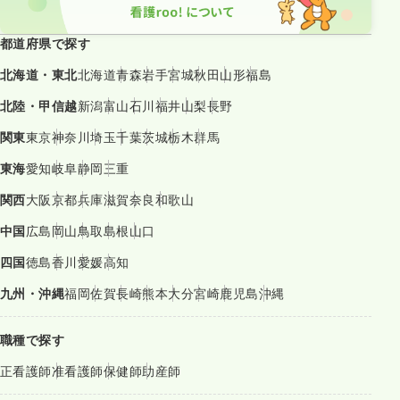
都道府県で探す
北海道・東北
北海道
青森
岩手
宮城
秋田
山形
福島
北陸・甲信越
新潟
富山
石川
福井
山梨
長野
関東
東京
神奈川
埼玉
千葉
茨城
栃木
群馬
東海
愛知
岐阜
静岡
三重
関西
大阪
京都
兵庫
滋賀
奈良
和歌山
中国
広島
岡山
鳥取
島根
山口
四国
徳島
香川
愛媛
高知
九州・沖縄
福岡
佐賀
長崎
熊本
大分
宮崎
鹿児島
沖縄
職種で探す
正看護師
准看護師
保健師
助産師