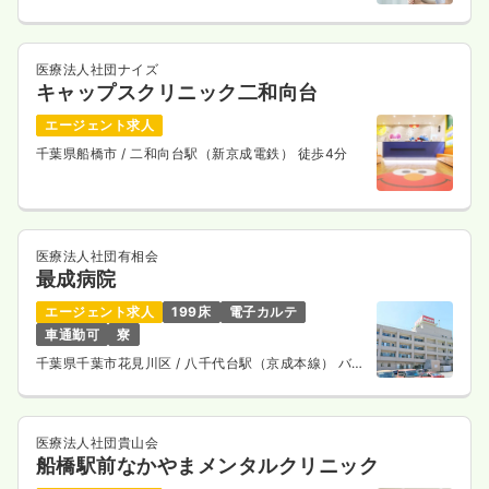
医療法人社団ナイズ
キャップスクリニック二和向台
エージェント求人
千葉県船橋市
/ 二和向台駅（新京成電鉄） 徒歩4分
医療法人社団有相会
最成病院
エージェント求人
199床
電子カルテ
車通勤可
寮
千葉県千葉市花見川区
/ 八千代台駅（京成本線） バス
13分
医療法人社団貴山会
船橋駅前なかやまメンタルクリニック