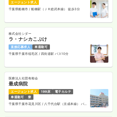
エージェント求人
千葉県船橋市
/ 船橋駅（ＪＲ総武本線） 徒歩3分
株式会社シダー
ラ・ナシカこぶけ
直接応募求人
車通勤可
千葉県千葉市稲毛区
/ 四街道駅 バス10分
医療法人社団有相会
最成病院
エージェント求人
199床
電子カルテ
車通勤可
寮
千葉県千葉市花見川区
/ 八千代台駅（京成本線） バス
13分