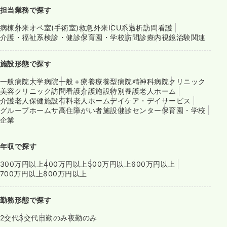
担当業務で探す
病棟
外来
オペ室(手術室)
救急外来
ICU系
透析
訪問看護
介護・福祉系
検診・健診
保育園・学校
訪問診療
内視鏡
治験関連
施設形態で探す
一般病院
大学病院
一般＋療養
療養型病院
精神科病院
クリニック
美容クリニック
訪問看護
介護施設
特別養護老人ホーム
介護老人保健施設
有料老人ホーム
デイケア・デイサービス
グループホーム
サ高住
障がい者施設
健診センター
保育園・学校
企業
年収で探す
300万円以上
400万円以上
500万円以上
600万円以上
700万円以上
800万円以上
勤務形態で探す
2交代
3交代
日勤のみ
夜勤のみ