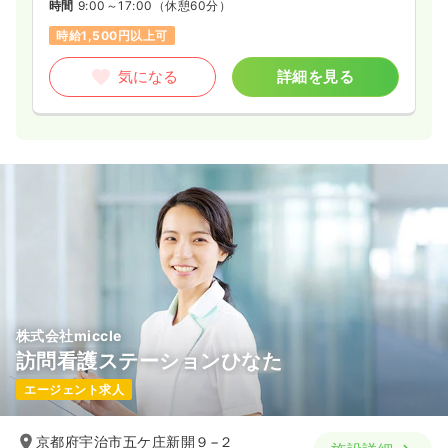
時間
9:00～17:00
（休憩60分）
時給1,500円以上可
気になる
詳細を見る
株式会社miccle
訪問看護ステーションひなた
エージェント求人
京都府宇治市五ケ庄新開９−２