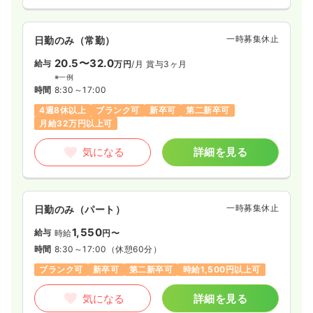
一時募集休止
日勤のみ（常勤）
27.9
一時募集休止
給与
日勤のみ（常勤）
万円〜
/月
賞与2回
※一例
20.5〜32.0
給与
万円
/月
賞与3ヶ月
時間
8:30～17:00
（休憩60分）
※一例
4週8休以上
オンコールあり
ブランク可
時間
8:30～17:00
月給27万円以上可
4週8休以上
ブランク可
新卒可
第二新卒可
月給32万円以上可
気になる
詳細を見る
気になる
詳細を見る
オペ室(手術室)
一般＋療養
正看護師
一時募集休止
日勤のみ（パート）
一時募集休止
日勤のみ（常勤）
1,550
給与
23.0〜27.8
時給
円〜
給与
万円
/月
賞与2回
※一例
時間
8:30～17:00
（休憩60分）
時間
8:30～17:00
ブランク可
新卒可
第二新卒可
時給1,500円以上可
日祝休み
4週8休以上
オンコールあり
月給27万円以上可
気になる
詳細を見る