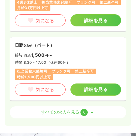
4週8休以上
担当業務未経験可
ブランク可
第二新卒可
月給31万円以上可
気になる
詳細を見る
日勤のみ（パート）
1,500
給与
時給
円〜
時間
8:30～17:00
（休憩60分）
担当業務未経験可
ブランク可
第二新卒可
時給1,500円以上可
気になる
詳細を見る
外来
一般＋療養
正看護師
すべての求人を見る
6
2交代（常勤）
29.0〜35.4
給与
万円
/月
賞与2.7ヶ月