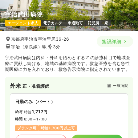
26.0
給与
万円〜
/月
賞与2回
※一例
宇治武田病院
時間
8:45～17:30
エージェント求人
電子カルテ
車通勤可
託児所
寮
4週8休以上
ブランク可
月給26万円以上可
気になる
詳細を見る
京都府宇治市宇治里尻36-26
施設詳細
宇治（奈良線）駅
3分
宇治武田病院は内科・外科を始めとする21の診療科目で地域医
一時募集休止
療に貢献し続ける、地域の基幹病院です。救急医療を含む急性
日勤のみ（パート）
期医療に力を入れており、救急告示病院に指定されています。
給与
お問い合わせください
時間
8:45～17:30
外来
一般病院
正・准看護師
ブランク可
気になる
詳細を見る
日勤のみ（パート）
1,717
給与
時給
円
時間
8:30～17:00
ブランク可
時給1,700円以上可