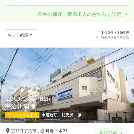
条件の保存・新着求人のお知らせ設定
1-20件 / 29施設
※一時募集休止中を含む
医療法人仁心会（社団）
宇治川病院
エージェント求人
車通勤可
託児所
寮
京都府宇治市小倉町老ノ木31
施設詳細