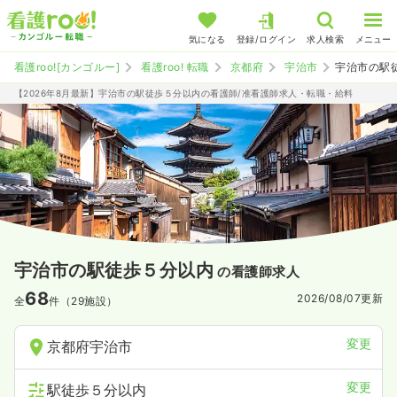
気になる
登録/ログイン
求人検索
メニュー
看護roo![カンゴルー]
看護roo! 転職
京都府
宇治市
宇治市の駅
【2026年8月最新】宇治市の駅徒歩５分以内の看護師/准看護師求人・転職・給料
宇治市の駅徒歩５分以内
の看護師求人
68
2026/08/07
更新
全
件（29施設）
変更
京都府宇治市
変更
駅徒歩５分以内