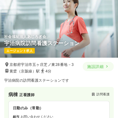
ブランク可
時給2,000円以上可
気になる
詳細を見る
社会福祉法人あじろぎ会
一時募集休止
2交代（パート）
宇治病院訪問看護ステーション
2,000
給与
時給
円
エージェント求人
時間
17:30～8:30
（休憩120分）
ブランク可
時給2,000円以上可
京都府宇治市五ヶ庄芝ノ東28番地－3
施設詳細
黄檗（京阪線）駅
4分
気になる
詳細を見る
宇治病院の訪問看護ステーションです
病棟
訪問看護
正看護師
一時募集休止
夜勤のみ（パート）
3.2
給与
日給
万円
日勤のみ（常勤）
時間
17:30～8:30
（休憩120分）
給与
お問い合わせください
ブランク可