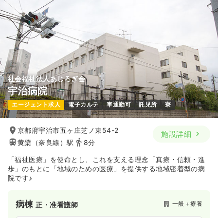
※一例
時間
8:30～17:00
4週8休以上
ブランク可
月給35万円以上可
気になる
詳細を見る
社会福祉法人あじろぎ会
宇治病院
一時募集休止
日勤のみ（常勤）
エージェント求人
電子カルテ
車通勤可
託児所
寮
28.0
給与
万円〜
/月
賞与2回
※一例
時間
8:30～17:00
京都府宇治市五ヶ庄芝ノ東54-2
施設詳細
4週8休以上
ブランク可
月給28万円以上可
黄檗（奈良線）駅
8分
「福祉医療」を使命とし、これを支える理念「真療・信頼・進
気になる
詳細を見る
歩」のもとに「地域のための医療」を提供する地域密着型の病
院です♪
一時募集休止
日勤のみ（パート）
病棟
一般＋療養
正・准看護師
1,500
給与
時給
円〜