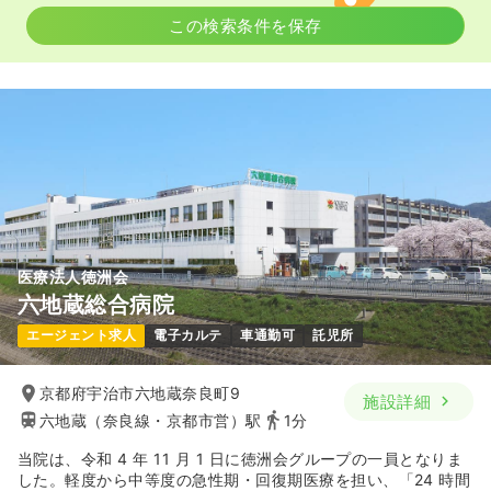
この検索条件を保存
医療法人徳洲会
六地蔵総合病院
エージェント求人
電子カルテ
車通勤可
託児所
京都府宇治市六地蔵奈良町9
施設詳細
六地蔵（奈良線・京都市営）駅
1分
当院は、令和 4 年 11 月 1 日に徳洲会グループの一員となりま
した。軽度から中等度の急性期・回復期医療を担い、「24 時間