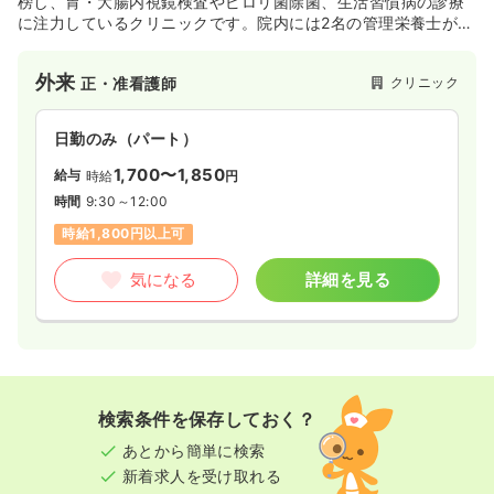
榜し、胃・大腸内視鏡検査やピロリ菌除菌、生活習慣病の診療
に注力しているクリニックです。院内には2名の管理栄養士が在
籍して専門的な栄養指導を行うほか、看護業務のアシストを担
うなど多職種が連携する体制を整えています。また、ウェブ問
外来
クリニック
正・准看護師
診の導入による診療補助業務の効率化や、内視鏡検査が初めて
の方への丁寧な指導体制など、IT活用と教育環境の両面からス
タッフが安心して働ける環境づくりを推進しています。
日勤のみ（パート）
1,700〜1,850
給与
時給
円
時間
9:30～12:00
時給1,800円以上可
気になる
詳細を見る
検索条件を保存しておく？
あとから簡単に検索
新着求人を受け取れる