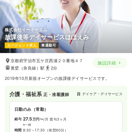
気になる
詳細を見る
株式会社イーイーエム
一時募集休止
2交代（常勤）
放課後等デイサービスほほえみ
27.7
給与
万円
/月
賞与3.6ヶ月
エージェント求人
車通勤可
※経験5年の例
時間
8:30～17:00
京都府宇治市五ケ庄西浦２０番地４７
4週8休以上
ブランク可
月給33万円以上可
施設詳細
黄檗（奈良線）駅
2分
気になる
詳細を見る
2019年10月新規オープンの放課後デイサービスです。
介護・福祉系
デイケア・デイサービス
正・准看護師
一時募集休止
日勤のみ（パート）
給与
お問い合わせください
日勤のみ（常勤）
時間
8:30～17:00
27.5
給与
万円〜
/月
賞与3ヶ月
ブランク可
※一例
時間
8:30～17:30
（休憩60分）