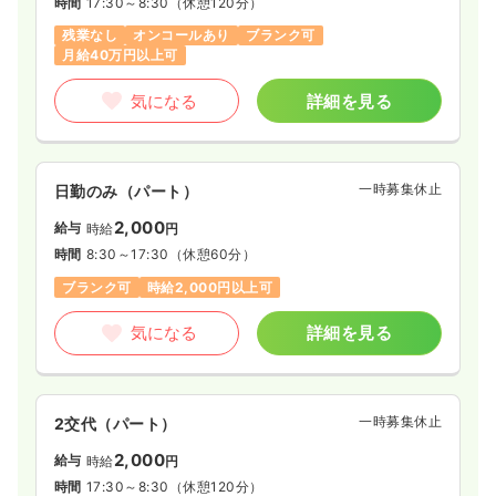
4週8休以上
ブランク可
月給30万円以上可
時間
17:30～8:30
（休憩120分）
残業なし
オンコールあり
ブランク可
気になる
詳細を見る
月給40万円以上可
気になる
詳細を見る
一時募集休止
日勤のみ（パート）
2,000
給与
時給
円
時間
8:30～17:30
（休憩60分）
ブランク可
時給2,000円以上可
気になる
詳細を見る
一時募集休止
2交代（パート）
2,000
給与
時給
円
時間
17:30～8:30
（休憩120分）