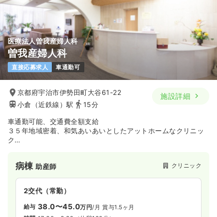
気になる
詳細を見る
医療法人曽我産婦人科
一時募集休止
曽我産婦人科
日勤のみ（パート）
直接応募求人
車通勤可
給与
お問い合わせください
時間
8:30～21:00
京都府宇治市伊勢田町大谷61-22
土日祝休み
ブランク可
第二新卒可
施設詳細
小倉（近鉄線）駅
15分
気になる
詳細を見る
車通勤可能、交通費全額支給
３５年地域密着、和気あいあいとしたアットホームなクリニッ
ク
透析
一般病院
正看護師
１割外国人の患者さんが集まるGlobal×Localが特徴
英語/中国語
病棟
クリニック
助産師
一時募集休止
日勤のみ（常勤）
20.5〜30.2
給与
万円
/月
賞与2回
2交代（常勤）
※一例
時間
8:30～17:00
（休憩60分）
38.0〜45.0
給与
万円
/月
賞与1.5ヶ月