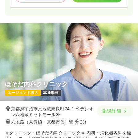
オペ室(手術室)
一般病院
正看護師
一時募集休止
日勤のみ（パート）
1,500
給与
時給
円〜
時間
8:30～13:00
時給1,500円以上可
気になる
詳細を見る
ほそだ内科クリニック
その他
一般病院
正看護師 / 管理職
エージェント求人
車通勤可
一時募集休止
日勤のみ（常勤）
京都府宇治市六地蔵奈良町74-1 ベデシオ
施設詳細
ン六地蔵ミットモール2F
給与
お問い合わせください
六地蔵（奈良線・京都市営）駅
2分
時間
8:30～17:00
≪クリニック：ほそだ内科クリニック≫ 内科・消化器内科を標
気になる
詳細を見る