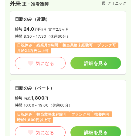
外来
クリニック
正・准看護師
日勤のみ（パート）
日勤のみ（常勤）
1,500
24.0
給与
時給
円〜
給与
万円
/月
賞与2.5ヶ月
時間
8:30～17:00
（休憩60分）
時間
8:30～17:30
（休憩60分）
日祝休み
時給1,500円以上可
日祝休み
残業月2時間
担当業務未経験可
ブランク可
月給24万円以上可
気になる
詳細を見る
気になる
詳細を見る
外来
一般病院
正・准看護師
日勤のみ（パート）
一時募集休止
日勤のみ（常勤）
1,800
給与
時給
円
給与
お問い合わせください
時間
10:00～19:00
（休憩60分）
時間
8:30～17:00
日祝休み
担当業務未経験可
ブランク可
扶養内可
ブランク可
時給1,800円以上可
気になる
詳細を見る
気になる
詳細を見る