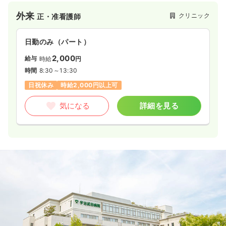
4週8休以上
月給33万円以上可
外来
クリニック
正・准看護師
気になる
詳細を見る
日勤のみ（パート）
2,000
給与
時給
円
透析
一般＋療養
正・准看護師
時間
8:30～13:30
日祝休み
時給2,000円以上可
一時募集休止
日勤のみ（常勤）
26.0
給与
万円〜
/月
賞与2回
気になる
詳細を見る
※一例
時間
8:30～17:00
4週8休以上
ブランク可
月給26万円以上可
気になる
詳細を見る
オペ室(手術室)
一般＋療養
正・准看護師
一時募集休止
日勤のみ（常勤）