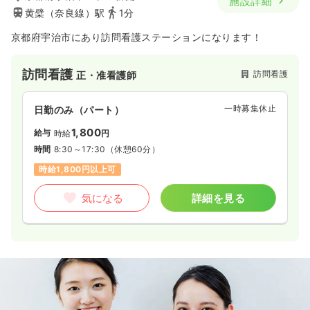
施設詳細
黄檗（奈良線）駅
1分
京都府宇治市にあり訪問看護ステーションになります！
訪問看護
訪問看護
正・准看護師
一時募集休止
日勤のみ（パート）
1,800
給与
時給
円
時間
8:30～17:30
（休憩60分）
時給1,800円以上可
気になる
詳細を見る