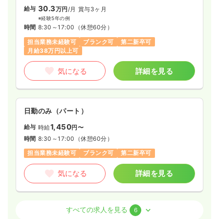
30.3
給与
万円
/月
賞与3ヶ月
※経験5年の例
時間
8:30～17:00
（休憩60分）
担当業務未経験可
ブランク可
第二新卒可
月給38万円以上可
気になる
詳細を見る
日勤のみ（パート）
1,450
給与
時給
円〜
時間
8:30～17:00
（休憩60分）
担当業務未経験可
ブランク可
第二新卒可
気になる
詳細を見る
病棟
一般病院
正看護師 / 管理職
すべての求人を見る
6