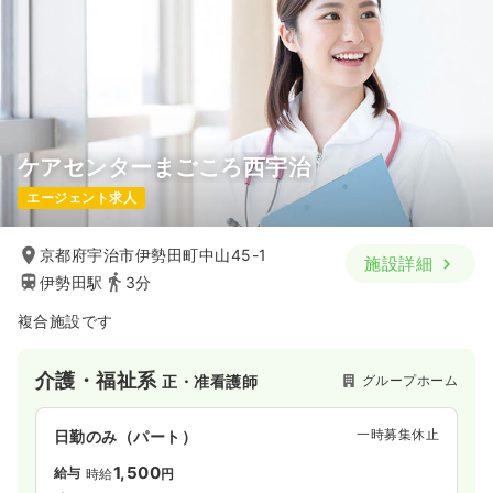
ケアセンターまごころ西宇治
エージェント求人
京都府宇治市伊勢田町中山45-1
施設詳細
伊勢田駅
3分
複合施設です
介護・福祉系
グループホーム
正・准看護師
一時募集休止
日勤のみ（パート）
1,500
給与
時給
円