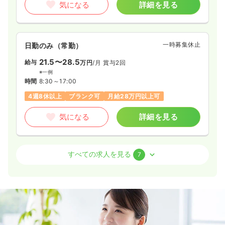
気になる
詳細を見る
一時募集休止
日勤のみ（常勤）
21.5〜28.5
給与
万円
/月
賞与2回
※一例
時間
8:30～17:00
4週8休以上
ブランク可
月給28万円以上可
気になる
詳細を見る
病棟
一般病院
正・准看護師
すべての求人を見る
7
一時募集休止
日勤のみ（常勤）
給与
お問い合わせください
時間
8:30～17:00
4週8休以上
ブランク可