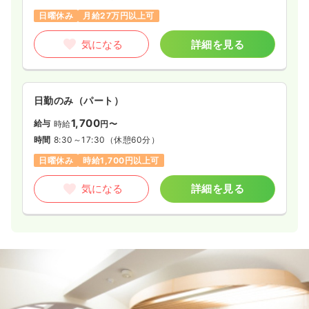
気になる
詳細を見る
日曜休み
月給27万円以上可
気になる
詳細を見る
一時募集休止
夜勤のみ（パート）
給与
お問い合わせください
時間
16:30～9:00
日勤のみ（パート）
ブランク可
1,700
給与
時給
円〜
時間
8:30～17:30
（休憩60分）
気になる
詳細を見る
日曜休み
時給1,700円以上可
気になる
詳細を見る
オペ室(手術室)
一般病院
正看護師
一時募集休止
日勤のみ（常勤）
23.3
給与
万円
/月
賞与83.9万円
※経験4年の例
時間
8:30～17:00
土日祝休み
ブランク可
第二新卒可
月給26万円以上可