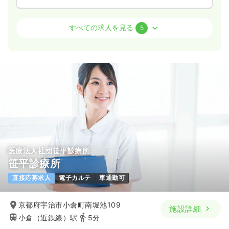
気になる
詳細を見る
訪問看護
訪問看護
正看護師
すべての求人を見る
5
日勤のみ（常勤）
25.0〜32.0
給与
万円
/月
賞与3ヶ月
※一例
時間
8:30～17:00
日祝休み
オンコールあり
月給32万円以上可
気になる
詳細を見る
医療法人社団笹平診療所
介護・福祉系
介護老人保健施設
正看護師
笹平診療所
直接応募求人
電子カルテ
車通勤可
2交代（常勤）
26.1〜33.2
給与
万円
/月
賞与3ヶ月
京都府宇治市小倉町南堀池109
施設詳細
※経験5年の例
小倉（近鉄線）駅
5分
時間
9:00～17:30
（休憩60分）