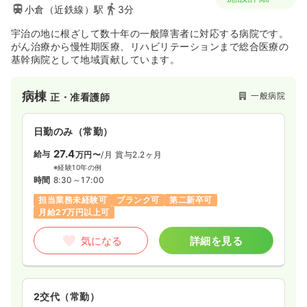
小倉（近鉄線）駅
3分
宇治の地に根ざして数十年の一般障害者に対応する病院です。
がん治療から慢性期医療、リハビリテーションまで総合医療の
基幹病院として地域貢献しています。
病棟
一般病院
正・准看護師
日勤のみ（常勤）
27.4
給与
万円〜
/月
賞与2.2ヶ月
※経験10年の例
時間
8:30～17:00
担当業務未経験可
ブランク可
第二新卒可
月給27万円以上可
気になる
詳細を見る
2交代（常勤）