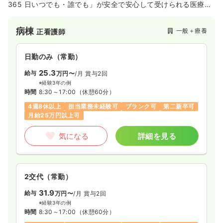
365 日いつでも・誰でも」が安全で安心して受けられる医療を
地域の皆さまに提供しています。そのため、看護職一人ひとり
が専門職としての自覚を持ち、質の高い看護を追求していま
病棟
一般＋療養
正看護師
す。
日勤のみ（常勤）
25.3
給与
万円〜
/月
賞与2回
※経験3年の例
時間
8:30～17:00
（休憩60分）
4週8休以上
担当業務未経験可
ブランク可
第二新卒可
月給25万円以上可
気になる
詳細を見る
2交代（常勤）
31.9
給与
万円〜
/月
賞与2回
※経験3年の例
時間
8:30～17:00
（休憩60分）