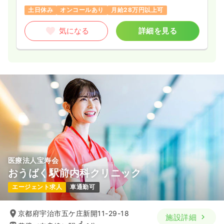
土日休み
オンコールあり
月給28万円以上可
気になる
詳細を見る
医療法人宝寿会
おうばく駅前内科クリニック
エージェント求人
車通勤可
京都府宇治市五ケ庄新開11-29-18
施設詳細