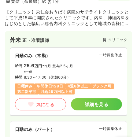
黄檗（奈良線）駅
1分
【クリニック】栄仁会おうばく病院のサテライトクリニックと
して平成15年に開院されたクリニックです。内科、神経内科を
はじめとした幅広い総合内科クリニックとして地域の皆様に貢
献しています。また、地域での療養生活を安心して送っていた
だけるようにと、24時間対応の在宅療養・往診も行っておりま
外来
クリニック
正・准看護師
す。気軽になんでも相談していただけるようなクリニックを目
指しながら、療養生活の一番身近な存在となれるように地域に
貢献されています。
一時募集休止
日勤のみ（常勤）
25.6
給与
万円〜
/月
賞与2.5ヶ月
※一例
時間
8:30～17:30
（休憩60分）
日曜休み
年間休日128日
4週8休以上
ブランク可
第二新卒可
月給25万円以上可
気になる
詳細を見る
一時募集休止
日勤のみ（パート）