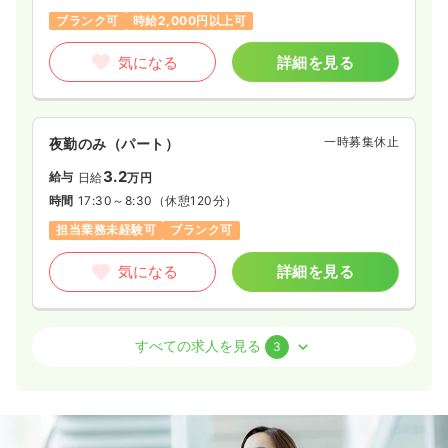
ブランク可
時給2,000円以上可
気になる
詳細を見る
一時募集休止
夜勤のみ（パート）
3.2
給与
日給
万円
時間
17:30～8:30
（休憩120分）
担当業務未経験可
ブランク可
気になる
詳細を見る
外来
クリニック
助産師
すべての求人を見る
3
一時募集休止
日勤のみ（パート）
2,000
給与
時給
円
時間
8:30～17:30
（休憩60分）