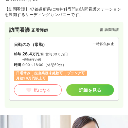
【訪問看護】47都道府県に精神科専門の訪問看護ステーション
を展開するリーディングカンパニーです。
訪問看護
訪問看護
正看護師
一時募集休止
日勤のみ（常勤）
26.4
給与
万円
/月
賞与30.0万円
※経験6年の例
時間
9:00～18:00
（休憩60分）
日曜休み
担当業務未経験可
ブランク可
月給36万円以上可
気になる
詳細を見る