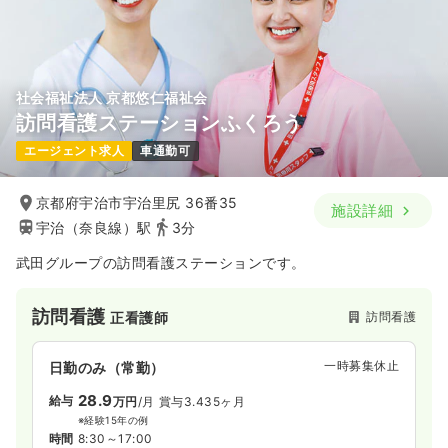
社会福祉法人 京都悠仁福祉会
訪問看護ステーションふくろう
エージェント求人
車通勤可
京都府宇治市宇治里尻 36番35
施設詳細
宇治（奈良線）駅
3分
武田グループの訪問看護ステーションです。
訪問看護
訪問看護
正看護師
一時募集休止
日勤のみ（常勤）
28.9
給与
万円
/月
賞与3.435ヶ月
※経験15年の例
時間
8:30～17:00