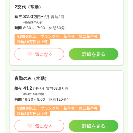
時間
2交代（常勤）
8:30～17:00
ブランク可
時給1,500円以上可
32.0
給与
万円〜
/月
賞与2回
※経験5年の例
気になる
詳細を見る
時間
8:30～17:00
（休憩60分）
4週8休以上
ブランク可
新卒可
第二新卒可
月給38万円以上可
病棟
一般＋療養
正看護師 / 管理職
気になる
詳細を見る
一時募集休止
2交代（常勤）
38.0
給与
万円〜
/月
賞与2回
夜勤のみ（常勤）
※経験15年の例
時間
8:30～17:00
41.2
給与
万円
/月
賞与68.6万円
4週8休以上
月給38万円以上可
※経験15年の例
時間
16:30～9:00
（休憩120分）
気になる
詳細を見る
4週8休以上
ブランク可
新卒可
第二新卒可
月給40万円以上可
訪問看護
訪問看護
正看護師
気になる
詳細を見る