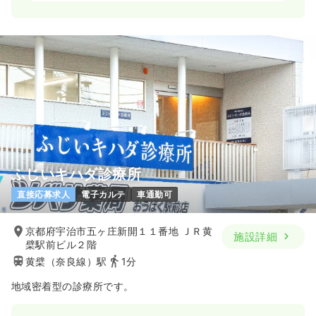
日勤のみ（常勤）
480
給与
万円〜
/年
※一例
時間
8:30～17:00
年収400万円以上可
気になる
詳細を見る
透析
一般病院
正看護師
ふじいキハダ診療所
直接応募求人
電子カルテ
車通勤可
日勤のみ（常勤）
27.2
給与
万円〜
/月
賞与2.2ヶ月
京都府宇治市五ヶ庄新開１１番地 ＪＲ黄
施設詳細
※経験10年の例
檗駅前ビル２階
時間
8:30～17:00
（休憩60分）
黄檗（奈良線）駅
1分
日祝休み
月給27万円以上可
地域密着型の診療所です。
気になる
詳細を見る