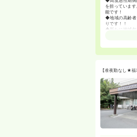
◆高度急性期病
を担っています
能です！
◆地域の高齢者
りです！！
◆新たに地域包
◆人間ドック・
予防から在宅看
することができ
≪ママになって
◆病院近くに附
も数多くいます
【准夜勤なし★福
◆7割の方が車
◆院内外の研修
ます☆
◆離職率の低さ
で教育してく風
≪教育体制に力
◆日勤ではPN
を設定しながら
◆看護部のモッ
安心してお仕事