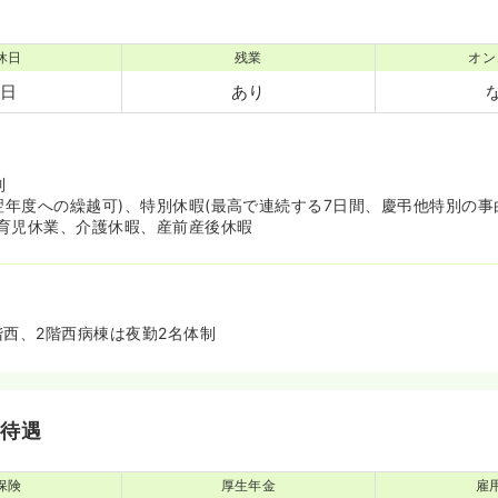
休日
残業
オン
8日
あり
制
、翌年度への繰越可)、特別休暇(最高で連続する7日間、慶弔他特別の事
育児休業、介護休暇、産前産後休暇
階西、2階西病棟は夜勤2名体制
・待遇
保険
厚生年金
雇