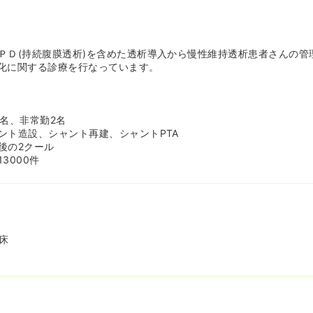
ートナースの他にバックアップチームメンバーがいるため入職してす
が整っています。
が少ない大学病院に比べ、30代～40代の看護師さんも多く勤務され
さんは相談ができる先輩が多く安心して勤務することができます。業
ＰＤ(持続腹膜透析)を含めた透析導入から慢性維持透析患者さんの管
とも相談できる優しい先輩ナースが多い病院です！
化に関する診療を行なっています。
床
大切にしています≫
ネジメント委員会、院内感染対策委員会、褥瘡管理委員会、糖尿病委
。
0名、非常勤2名
バーとコミュニケーションを取ることにより、各職種での意見を現場
ント造設、シャント再建、シャントPTA
になるとの声も上がっている取り組みです。
後の2クール
ンティアによる演奏会や投書箱を設置など、患者さんとの距離が非常
3000件
提供できます。
床