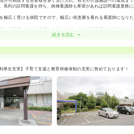
院から転院する患者様を多く受け入れ、在宅や介護施設への退院まで
。系列の訪問看護を持ち、病棟看護師も希望があれば訪問看護業務に
を幅広く受ける病院ですので、幅広い疾患層を看れる看護師になりた
括ケア病棟（さくら病棟）を立ち上げ、より在宅復帰にも力を入れて
生活習慣病健診等、疾病の予防から、治療・リハビリテーションまで
続きを読む
護まで一貫した看護を提供していますので、急性期から慢性期まで幅
ます。
も看護師が長く働きやすい環境作り☆≫
帯の24時間託児所あり！実際に産休育休から復帰して勤務している
♪
利厚生充実】子育て支援と教育研修体制の充実に努めております！
/バイク通勤！お子様と一緒に通勤できる環境が整っています。
制度も充実☆希望制で参加できる研修に積極的に参加している方も複
が魅力！人の入れ替えが少ない病院だからこそ、系列看護学校からも
土の強い病院です！
をいれています≫
Sを取り入れた教育を行っています。またJCHO看護師ラダーも取り
キャリア形成ができる環境が整っています♪
トーである『皆で育てる』を実践するためスタッフ全員が教育に取り
ができます。