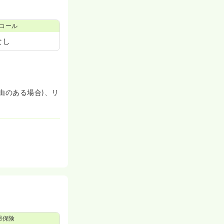
コール
なし
由のある場合)、リ
用保険