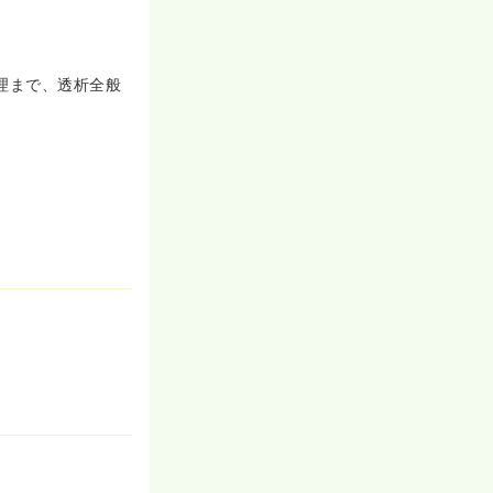
ぐでも不安なく
ています。
務だけでなく、プ
理まで、透析全般
員会の4つの委
で反映すること
に近く、アット