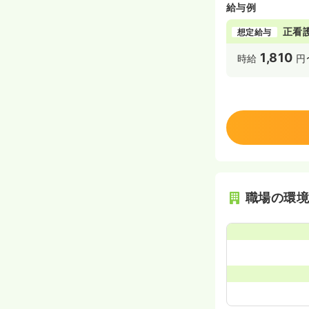
給与例
正看
想定給与
1,810
時給
円
職場の環