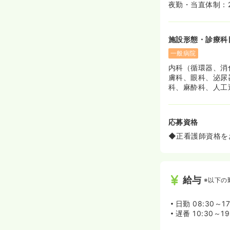
夜勤・当直体制：
施設形態・診療科
一般病院
内科（循環器、消
膚科、眼科、泌尿器
科、麻酔科、人工透
応募資格
◆正看護師資格を
給与
※以下の
日勤
08:30～1
遅番
10:30～1