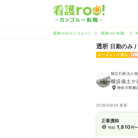
看護roo![カンゴルー]
看護roo! 転職
透析
日勤のみ /
エージェント求人
日
独立行政法人地
横浜保土ケ
神奈川県横浜
2026/08/04 更新
正看護師
1,810
時給
円