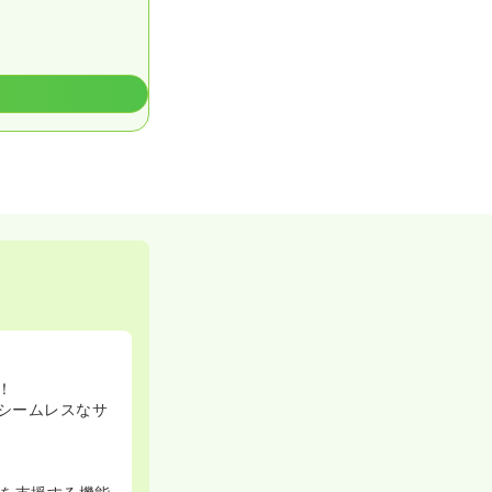
！
シームレスなサ