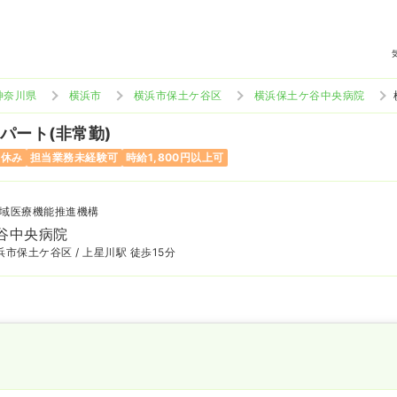
神奈川県
横浜市
横浜市保土ケ谷区
横浜保土ケ谷中央病院
 パート(非常勤)
曜休み
担当業務未経験可
時給1,800円以上可
域医療機能推進機構
谷中央病院
市保土ケ谷区 / 上星川駅 徒歩15分
〜