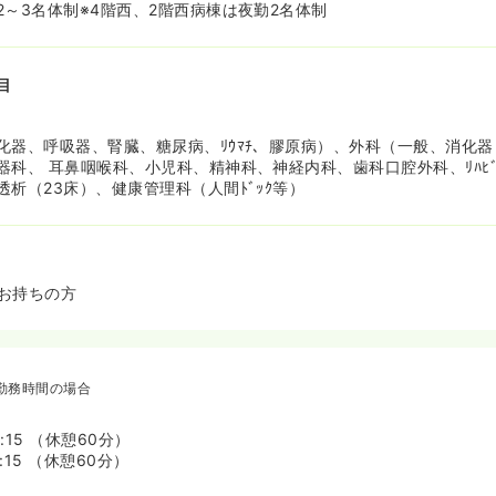
2～3名体制※4階西、2階西病棟は夜勤2名体制
目
化器、呼吸器、腎臓、糖尿病、ﾘｳﾏﾁ、膠原病）、外科（一般、消化
科、 耳鼻咽喉科、小児科、精神科、神経内科、歯科口腔外科、ﾘﾊﾋﾞﾘ
析（23床）、健康管理科（人間ﾄﾞｯｸ等）
お持ちの方
勤務時間の場合
7:15 （休憩60分）
9:15 （休憩60分）