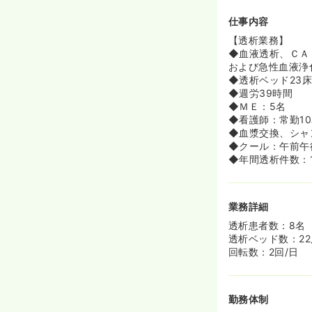
中心となるサポ
お仕事する体制
仕事内容
◆中堅の年代層
【透析業務】
20代の看護師
◆血液透析、ＣＡ
ライベートなこ
および急性血液浄
◆透析ベッド23
≪チーム医療を
◆週労39時間
◆セーフティマ
◆ＭＥ：5名
員会があります
◆看護師：常勤1
◆他職種のメン
◆血漿交換、シャ
ができる、勉強
◆クール：午前午
◆年1回のボラ
◆年間透析件数：1
ホームな看護を
業務詳細
透析患者数：8名
透析ベッド数：22
回転数：2回/日
勤務体制