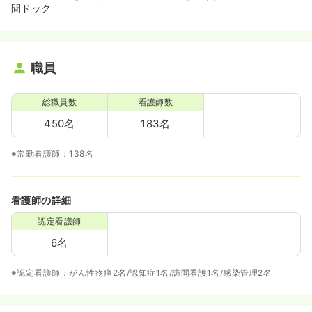
間ドック
職員
総職員数
看護師数
450名
183名
※常勤看護師：138名
看護師の詳細
認定看護師
6名
※認定看護師：がん性疼痛2名/認知症1名/訪問看護1名/感染管理2名