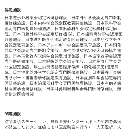
認定施設
日本整形外科学会認定医研修施設、日本外科学会認定専門医制
度修練施設、日本内科学会認定医教育関連施設、日本眼科学会
認定専門医制度研修施設、日本麻酔科学会認定麻酔科認定病
院、日本口腔外科学会認定研修機 関、日本歯科麻酔学会認定医
研修施設、日本透析医学会認定教育関連施設、日本リウマチ学
会認定教育施設、日本アレルギー学会認定教育施設、日本消化
器病学会認定専門医制度施設、厚生労働省認定臨床研修協力施
設、日本消化器内視鏡学会認定指導施設、日本循環器学会認定
専門医研修施設、日本呼吸器学会認定施設、日本高血圧学会専
門医認定施設、厚生労働省指定臨床修練（消化器疾患)指定病
院、日本消化器外科学会認定専門医修練施設、日本栄養士会栄
養サポート担当者研修認定教育施設、日本皮膚科学会認定専門
医研修施設、日本泌尿器科学会専門医教育施設、日本有病者歯
科医療学会研修施設、日本耳鼻咽喉科学会専門医研修施設、難
病指定医療機関
関連施設
訪問看護ステーション、無線医療センター（洋上の船内で傷病
が発生したとき、無線により医療助言を行う）、人工透析、人