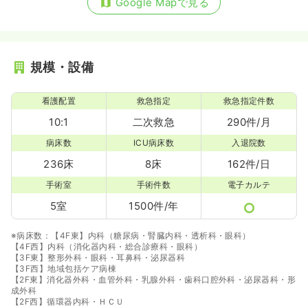
Google Mapで見る
規模・設備
看護配置
救急指定
救急指定件数
10:1
二次救急
290件/月
病床数
ICU病床数
入退院数
236床
8床
162件/日
手術室
手術件数
電子カルテ
5室
1500件/年
※病床数：【4F東】内科（糖尿病・腎臓内科・透析科・眼科）
【4F西】内科（消化器内科・総合診療科・眼科）
【3F東】整形外科・眼科・耳鼻科・泌尿器科
【3F西】地域包括ケア病棟
【2F東】消化器外科・血管外科・乳腺外科・歯科口腔外科・泌尿器科・形
成外科
【2F西】循環器内科・ＨＣＵ