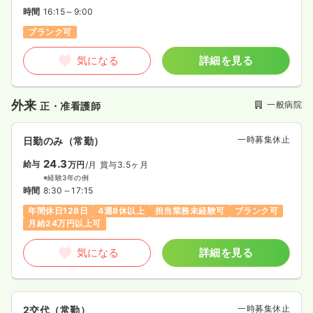
時間
16:15～9:00
ブランク可
気になる
詳細を見る
外来
一般病院
正・准看護師
一時募集休止
日勤のみ（常勤）
24.3
給与
万円
/月
賞与3.5ヶ月
※経験3年の例
時間
8:30～17:15
年間休日128日
4週8休以上
担当業務未経験可
ブランク可
月給24万円以上可
気になる
詳細を見る
一時募集休止
2交代（常勤）