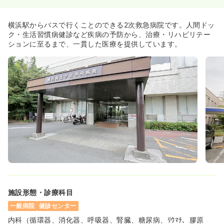
一時募集休止
日勤のみ（常勤）
横浜駅からバスで行くことのできる2次救急病院です。人間ドッ
31.0
給与
万円〜
/月
賞与2回
ク・生活習慣病健診など疾病の予防から、治療・リハビリテー
※経験19年の例
ションに至るまで、一貫した医療を提供しています。
時間
8:30～17:15
（休憩60分）
土日祝休み
年間休日128日
オンコールあり
ブランク可
月給31万円以上可
気になる
詳細を見る
一時募集休止
日勤のみ（パート）
1,810
給与
時給
円〜
時間
8:30～17:15
（休憩60分）
土日祝休み
オンコールあり
ブランク可
時給1,800円以上可
施設形態・診療科目
気になる
詳細を見る
一般病院
健診センター
内科（循環器、消化器、呼吸器、腎臓、糖尿病、ﾘｳﾏﾁ、膠原