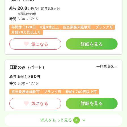
28.8
給与
万円
/月
賞与3.5ヶ月
※経験3年の例
時間
8:30～17:15
年間休日128日
4週8休以上
担当業務未経験可
ブランク可
月給28万円以上可
気になる
詳細を見る
一時募集休止
日勤のみ（パート）
1,780
給与
時給
円
時間
8:30～17:15
担当業務未経験可
ブランク可
時給1,700円以上可
気になる
詳細を見る
求人をもっと見る
4
オペ室(手術室)
一般病院
正看護師