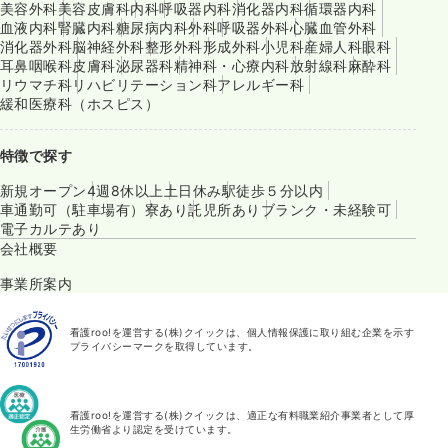
美容外科
美容皮膚科
内科
呼吸器内科
消化器内科
循環器内科
血液内科
腎臓内科
糖尿病内科
外科
呼吸器外科
心臓血管外科
消化器外科
脳神経外科
整形外科
形成外科
小児科
産婦人科
眼科
耳鼻咽喉科
皮膚科
泌尿器科
精神科・心療内科
放射線科
麻酔科
リウマチ科
リハビリテーション科
アレルギー科
緩和医療科（ホスピス）
特徴で探す
新規オープン
4週8休以上
土日休み
駅徒歩５分以内
車通勤可（駐車場有）
寮あり
託児所あり
ブランク・未経験可
電子カルテあり
会社概要
事業所案内
看護roo!を運営する(株)クイックは、個人情報保護に取り組む企業を示す
プライバシーマークを取得しています。
看護roo!を運営する(株)クイックは、適正な有料職業紹介事業者として厚
生労働省より認定を受けています。