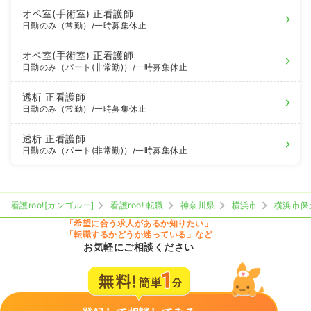
オペ室(手術室)
正看護師
日勤のみ（常勤）
/一時募集休止
オペ室(手術室)
正看護師
日勤のみ（パート(非常勤)）
/一時募集休止
透析
正看護師
日勤のみ（常勤）
/一時募集休止
透析
正看護師
日勤のみ（パート(非常勤)）
/一時募集休止
看護roo![カンゴルー]
看護roo! 転職
神奈川県
横浜市
横浜市保
「希望に合う求人があるか知りたい」
「転職するかどうか迷っている」など
お気軽にご相談ください