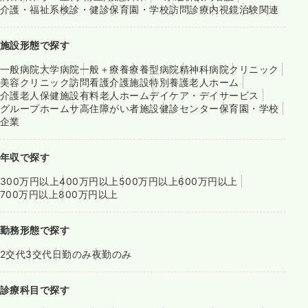
介護・福祉系
検診・健診
保育園・学校
訪問診療
内視鏡
治験関連
施設形態で探す
一般病院
大学病院
一般＋療養
療養型病院
精神科病院
クリニック
美容クリニック
訪問看護
介護施設
特別養護老人ホーム
介護老人保健施設
有料老人ホーム
デイケア・デイサービス
グループホーム
サ高住
障がい者施設
健診センター
保育園・学校
企業
年収で探す
300万円以上
400万円以上
500万円以上
600万円以上
700万円以上
800万円以上
勤務形態で探す
2交代
3交代
日勤のみ
夜勤のみ
診療科目で探す