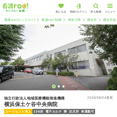
気になる
登録/ログイン
求人検索
メニュー
看護roo![カンゴルー]
看護roo! 転職
神奈川県
横浜市
横浜市保
2026/08/04更新
独立行政法人地域医療機能推進機構
横浜保土ケ谷中央病院
エージェント求人
236床
電子カルテ
寮
託児所
車通勤可