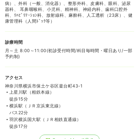
病）、外科（一般、消化器）、整形外科、皮膚科、眼科、泌尿
透析
一般病院
正看護師
器科、 耳鼻咽喉科、小児科、精神科、神経内科、歯科口腔外
科、ﾘﾊﾋﾞﾘﾃｰｼｮﾝ科、放射線科、麻酔科、人工透析（23床）、健
一時募集休止
日勤のみ（常勤）
康管理科（人間ﾄﾞｯｸ等）
26.8〜35.0
給与
万円
/月
賞与2回
※一例
診療時間
時間
8:30～17:15
（休憩60分）
月～土 8:00～11:00(初診受付時間/科目毎時間・曜日あり/一部
日曜休み
年間休日128日
4週8休以上
担当業務未経験可
予約制)
月給35万円以上可
気になる
詳細を見る
アクセス
神奈川県横浜市保土ケ谷区釜台町43-1
上星川駅（相鉄本線）
一時募集休止
日勤のみ（パート）
徒歩15分
横浜駅（ＪＲ京浜東北線）
1,810
給与
時給
円〜
バス22分
時間
8:30～17:15
（休憩60分）
羽沢横浜国大駅（ＪＲ相鉄直通線）
日曜休み
担当業務未経験可
時給1,800円以上可
徒歩17分
気になる
詳細を見る