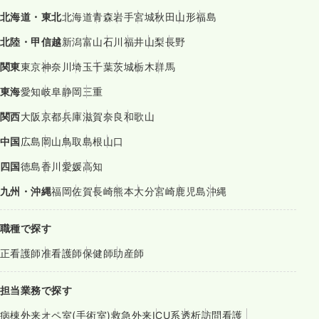
北海道・東北
北海道
青森
岩手
宮城
秋田
山形
福島
北陸・甲信越
新潟
富山
石川
福井
山梨
長野
関東
東京
神奈川
埼玉
千葉
茨城
栃木
群馬
東海
愛知
岐阜
静岡
三重
関西
大阪
京都
兵庫
滋賀
奈良
和歌山
中国
広島
岡山
鳥取
島根
山口
四国
徳島
香川
愛媛
高知
九州・沖縄
福岡
佐賀
長崎
熊本
大分
宮崎
鹿児島
沖縄
職種で探す
正看護師
准看護師
保健師
助産師
担当業務で探す
病棟
外来
オペ室(手術室)
救急外来
ICU系
透析
訪問看護