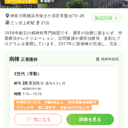
エージェント求人
車通勤可
一時募集休止
夜勤のみ（常勤）
37.5
神奈川県横浜市保土ケ谷区常盤台70-26
給与
万円〜
/月
賞与3.7ヶ月
施設詳細
※経験3年の例
三ッ沢上町駅
21分
時間
16:30～9:00
（休憩150分）
1958年創立の精神科専門病院です。通常の治療に留まらず、作
4週8休以上
第二新卒可
月給38万円以上可
業療法やレクリエーション、訪問看護や通所治療等、多彩なプ
ログラムを展開しています。2017年に新病棟が完成し、完全に
気になる
詳細を見る
移転しました。地域のニーズに合わせた精神科看護を行ってい
ます。
病棟
精神科病院
正看護師
2交代（常勤）
28.5
給与
万円
/月
賞与4.3ヶ月
※経験4年の例
時間
7:15～15:15
年間休日122日
4週8休以上
担当業務未経験可
ブランク可
第二新卒可
月給38万円以上可
気になる
詳細を見る