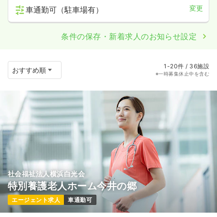
変更
車通勤可（駐車場有）
条件の保存・新着求人のお知らせ設定
1-20件 / 36施設
※一時募集休止中を含む
社会福祉法人横浜白光会
特別養護老人ホーム今井の郷
エージェント求人
車通勤可