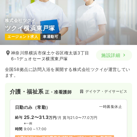
気になる
詳細を見る
株式会社ツクイ
ツクイ横浜東戸塚
一時募集休止
日勤のみ（パート）
エージェント求人
車通勤可
1,800
給与
時給
円〜
時間
8:30～17:00
神奈川県横浜市保土ケ谷区権太坂3丁目
施設詳細
6−1デュオセーヌ横濱東戸塚
オンコールあり
ブランク可
第二新卒可
時給1,800円以上可
全国58拠点に訪問入浴を展開する株式会社ツクイが運営してい
ます。
気になる
詳細を見る
介護・福祉系
デイケア・デイサービス
正・准看護師
一時募集休止
日勤のみ（常勤）
25.2〜31.3
給与
万円
/月
賞与21.0〜77.0万円
※一例
時間
9:00～17:00