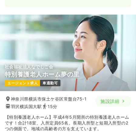
社会福祉法人なでしこ会
特別養護老人ホーム夢の里
エージェント求人
車通勤可
神奈川県横浜市保土ケ谷区常盤台75-1
施設詳細
羽沢横浜国大駅
15分
【特別養護老人ホーム】平成4年5月開所の特別養護老人ホーム
です！合計18室、入所定員65名。長期入所型と短期入所型の2
つの側面で、地域の高齢者の方を支えています。