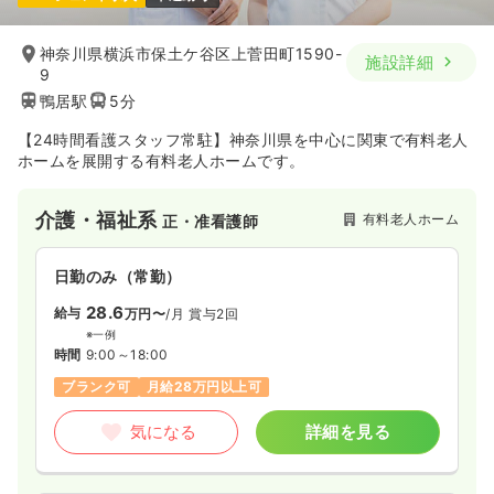
一時募集休止
日勤のみ（パート）
給与
お問い合わせください
神奈川県横浜市保土ケ谷区上菅田町1590-
施設詳細
時間
8:30～17:00
9
日祝休み
ブランク可
第二新卒可
鴨居駅
5分
【24時間看護スタッフ常駐】神奈川県を中心に関東で有料老人
気になる
詳細を見る
ホームを展開する有料老人ホームです。
介護・福祉系
有料老人ホーム
正・准看護師
一時募集休止
夜勤のみ（パート）
給与
お問い合わせください
日勤のみ（常勤）
時間
16:30～9:00
28.6
給与
万円〜
/月
賞与2回
日祝休み
ブランク可
第二新卒可
※一例
時間
9:00～18:00
気になる
詳細を見る
ブランク可
月給28万円以上可
気になる
詳細を見る
オペ室(手術室)
一般＋療養
正看護師