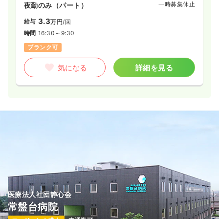
一時募集休止
日勤のみ（パート）
一時募集休止
夜勤のみ（パート）
給与
お問い合わせください
3.3
給与
万円
/回
時間
8:30～17:00
時間
16:30～9:30
ブランク可
第二新卒可
ブランク可
気になる
詳細を見る
気になる
詳細を見る
ICU系
一般＋療養
正看護師
一時募集休止
2交代（常勤）
29.8
給与
万円
/月
賞与79.5万円
※経験3年の例
時間
8:30～17:30
（休憩60分）
4週8休以上
第二新卒可
月給29万円以上可
気になる
詳細を見る
医療法人社団静心会
常盤台病院