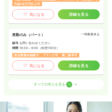
月給38万円以上可
気になる
詳細を見る
一時募集休止
夜勤のみ（パート）
給与
お問い合わせください
時間
16:30～9:00
（休憩150分）
担当業務未経験可
ブランク可
第二新卒可
気になる
詳細を見る
救急外来
一般＋療養
正看護師
すべての求人を見る
11
2交代（常勤）
30.1
給与
万円〜
/月
賞与3.7ヶ月
※経験3年の例