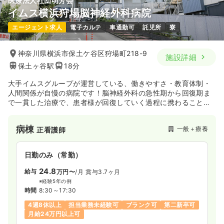
医療法人社団明芳会
イムス横浜狩場脳神経外科病院
エージェント求人
電子カルテ
車通勤可
託児所
寮
神奈川県横浜市保土ケ谷区狩場町218-9
施設詳細
保土ヶ谷駅
18分
大手イムスグループが運営している、働きやすさ・教育体制・
人間関係が自慢の病院です！脳神経外科の急性期から回復期ま
で一貫した治療で、患者様が回復していく過程に携わることが
できる環境です。
病棟
一般＋療養
正看護師
日勤のみ（常勤）
24.8
給与
万円〜
/月
賞与3.7ヶ月
※経験5年の例
時間
8:30～17:30
4週8休以上
担当業務未経験可
ブランク可
第二新卒可
月給24万円以上可