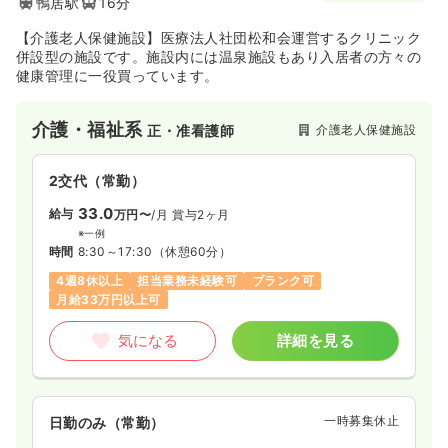
鴨居駅
16分
【介護老人保健施設】医療法人社団松和会運営するクリニック
併設型の施設です。施設内には温泉施設もあり入居者の方々の
健康管理に一役買っています。
介護・福祉系
介護老人保健施設
正・准看護師
2交代（常勤）
33.0
給与
万円〜
/月
賞与2ヶ月
※一例
時間
8:30～17:30
（休憩60分）
4週8休以上
担当業務未経験可
ブランク可
月給33万円以上可
気になる
詳細を見る
一時募集休止
日勤のみ（常勤）