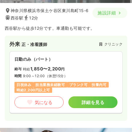
神奈川県横浜市保土ケ谷区東川島町15-6
施設詳細
西谷駅
12分
西谷駅から徒歩12分です。車通勤も可能です。
外来
クリニック
正・准看護師
日勤のみ（パート）
1,850〜2,200
給与
時給
円
時間
9:00～12:00
（休憩15分）
日祝休み
担当業務未経験可
ブランク可
扶養内可
時給2,200円以上可
気になる
詳細を見る