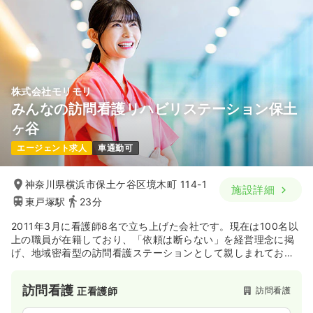
株式会社モリモリ
みんなの訪問看護リハビリステーション保土
ヶ谷
エージェント求人
車通勤可
神奈川県横浜市保土ケ谷区境木町 114-1
施設詳細
東戸塚駅
23分
2011年3月に看護師8名で立ち上げた会社です。現在は100名以
上の職員が在籍しており、「依頼は断らない」を経営理念に掲
げ、地域密着型の訪問看護ステーションとして親しまれており
ます。
訪問看護
訪問看護
正看護師