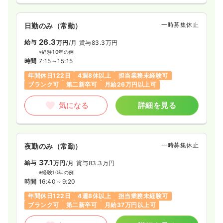
一時募集休止
日勤のみ（常勤）
26.3
給与
万円
/月
賞与83.3万円
※経験10年の例
時間
7:15～15:15
年間休日122日
4週8休以上
担当業務未経験可
ブランク可
第二新卒可
月給26万円以上可
気になる
詳細を見る
一時募集休止
夜勤のみ（常勤）
37.1
給与
万円
/月
賞与83.3万円
※経験10年の例
時間
16:40～9:20
年間休日122日
4週8休以上
担当業務未経験可
ブランク可
第二新卒可
月給37万円以上可