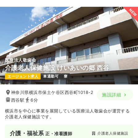
NEW
医療法人敬歯会
介護老人保健施設 けいあいの郷 西谷
エージェント求人
車通勤可
寮
神奈川県横浜市保土ケ谷区西谷町1018-2
施設詳細
西谷駅
6分
横浜市を中心に事業を展開している医療法人敬歯会が運営する
介護老人保健施設です。
介護・福祉系
介護老人保健施設
正・准看護師