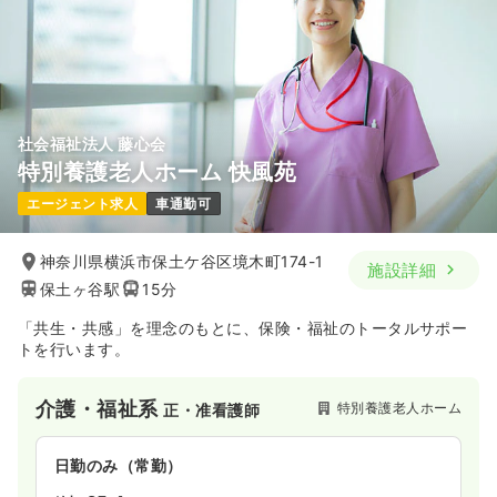
時間
8:30～17:30
（休憩60分）
4週8休以上
ブランク可
第二新卒可
月給30万円以上可
気になる
詳細を見る
社会福祉法人 藤心会
特別養護老人ホーム 快風苑
外来
一般＋療養
正看護師
エージェント求人
車通勤可
一時募集休止
日勤のみ（常勤）
神奈川県横浜市保土ケ谷区境木町174-1
施設詳細
380
給与
万円〜
/年
保土ヶ谷駅
15分
※経験5年の例
時間
8:30～17:00
「共生・共感」を理念のもとに、保険・福祉のトータルサポー
日祝休み
4週8休以上
ブランク可
第二新卒可
トを行います。
年収400万円以上可
介護・福祉系
特別養護老人ホーム
正・准看護師
気になる
詳細を見る
日勤のみ（常勤）