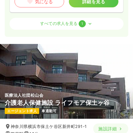
気になる
詳細を見る
その他
精神科病院
正看護師
すべての求人を見る
1
一時募集休止
日勤のみ（常勤）
25.4
給与
万円〜
/月
賞与83.3万円〜
※一例
時間
9:00～17:00
（休憩60分）
土日祝休み
年間休日122日
ブランク可
月給25万円以上可
気になる
詳細を見る
医療法人社団松山会
介護老人保健施設 ライフモア保土ヶ谷
エージェント求人
車通勤可
神奈川県横浜市保土ケ谷区新井町291-1
施設詳細