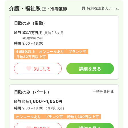
介護・福祉系
特別養護老人ホーム
正・准看護師
日勤のみ（常勤）
32.1
給与
万円
/月
賞与2.6ヶ月
※経験33年の例
時間
9:00～18:00
4週8休以上
オンコールあり
ブランク可
月給32万円以上可
気になる
詳細を見る
一時募集休止
日勤のみ（パート）
1,600〜1,650
給与
時給
円
時間
9:00～18:00
（休憩60分）
オンコールあり
ブランク可
時給1,600円以上可