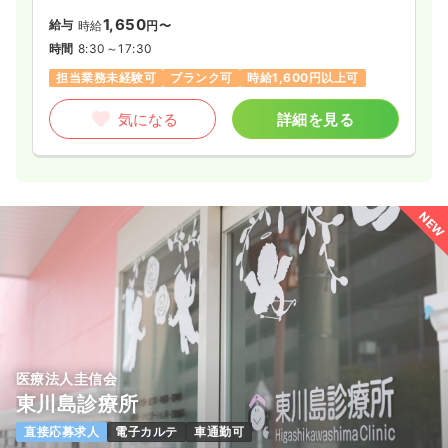
1,650
給与
時給
円〜
時間
8:30～17:30
担当業務未経験可
ブランク可
時給1,600円以上可
気になる
詳細を見る
NEW
医療法人圭信会
東川島診療所
直接応募求人
電子カルテ
車通勤可