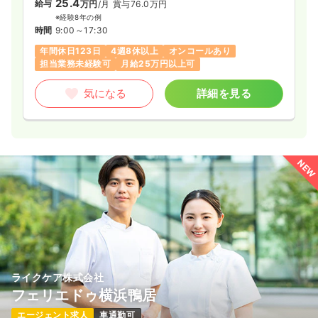
25.4
一時募集休止
給与
2交代（常勤）
万円
/月
賞与76.0万円
※経験8年の例
29.8
給与
万円
/月
賞与79.5万円
時間
9:00～17:30
※経験2年の例
年間休日123日
4週8休以上
オンコールあり
時間
8:30～17:00
担当業務未経験可
月給25万円以上可
日祝休み
4週8休以上
ブランク可
第二新卒可
月給29万円以上可
気になる
詳細を見る
気になる
詳細を見る
NEW
一時募集休止
夜勤のみ（常勤）
給与
お問い合わせください
時間
16:30～9:00
日祝休み
4週8休以上
ブランク可
第二新卒可
気になる
詳細を見る
ライクケア株式会社
フェリエドゥ横浜鴨居
エージェント求人
車通勤可