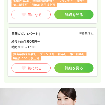
4週8休以上
担当業務未経験可
ブランク可
新卒可
第二新卒可
月給31万円以上可
気になる
詳細を見る
一時募集休止
日勤のみ（パート）
1,600
給与
時給
円〜
時間
9:00～17:00
担当業務未経験可
ブランク可
新卒可
第二新卒可
時給1,600円以上可
気になる
詳細を見る