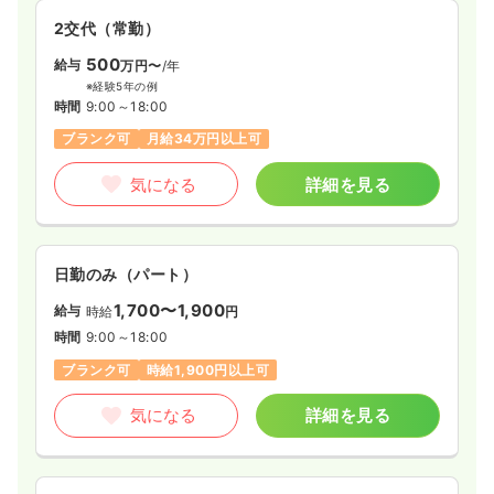
一時募集休止
日勤のみ（常勤）
2交代（常勤）
23.5〜37.7
給与
万円
/月
賞与2回
500
※一例
給与
万円〜
/年
時間
8:30～17:00
※経験5年の例
時間
9:00～18:00
4週8休以上
ブランク可
第二新卒可
月給37万円以上可
ブランク可
月給34万円以上可
気になる
詳細を見る
気になる
詳細を見る
一時募集休止
2交代（常勤）
日勤のみ（パート）
給与
お問い合わせください
1,700〜1,900
給与
時給
円
時間
8:30～17:00
（休憩60分）
時間
9:00～18:00
4週8休以上
ブランク可
第二新卒可
ブランク可
時給1,900円以上可
気になる
詳細を見る
気になる
詳細を見る