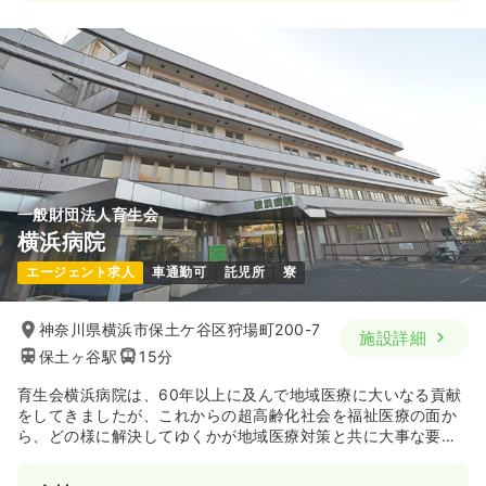
一般財団法人育生会
横浜病院
エージェント求人
車通勤可
託児所
寮
神奈川県横浜市保土ケ谷区狩場町200-7
施設詳細
保土ヶ谷駅
15分
育生会横浜病院は、60年以上に及んで地域医療に大いなる貢献
をしてきましたが、これからの超高齢化社会を福祉医療の面か
ら、どの様に解決してゆくかが地域医療対策と共に大事な要素
となっております。かようなときに、時代の要請を先取りして
医療・保健・福祉の三位一体となった複合施設を完成すること