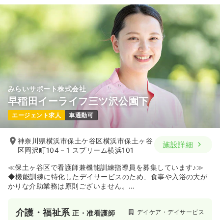
みらいサポート株式会社
早稲田イーライフ三ツ沢公園下
エージェント求人
車通勤可
神奈川県横浜市保土ケ谷区横浜市保土ヶ谷
施設詳細
区岡沢町104－1 スプリーム横浜101
≪保土ヶ谷区で看護師兼機能訓練指導員を募集しています♪≫
◆機能訓練に特化したデイサービスのため、食事や入浴の大が
かりな介助業務は原則ございません。
◆利用者様は自立度の高い方が多く、日々のコミュニケーショ
ンを楽しみながらサポートに専念できます！
介護・福祉系
デイケア・デイサービス
正・准看護師