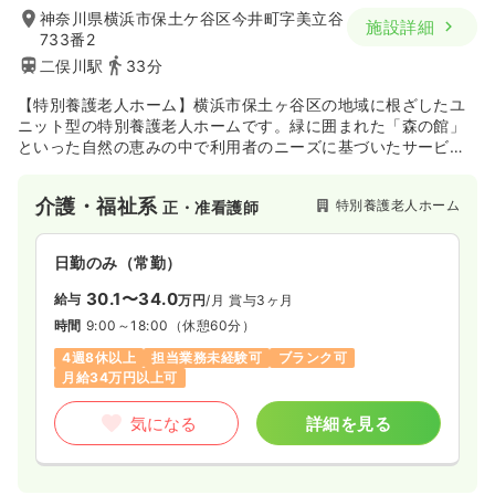
神奈川県横浜市保土ケ谷区今井町字美立谷
施設詳細
733番2
二俣川駅
33分
【特別養護老人ホーム】横浜市保土ヶ谷区の地域に根ざしたユ
ニット型の特別養護老人ホームです。緑に囲まれた「森の館」
といった自然の恵みの中で利用者のニーズに基づいたサービス
を実施し、利用者の人格を尊重しＱＯＬの向上を図り、クラブ
活動やレクリエーションを通じて生きる喜びを味わうことので
介護・福祉系
特別養護老人ホーム
正・准看護師
きる施設運営を行っています。
日勤のみ（常勤）
30.1〜34.0
給与
万円
/月
賞与3ヶ月
時間
9:00～18:00
（休憩60分）
4週8休以上
担当業務未経験可
ブランク可
月給34万円以上可
気になる
詳細を見る