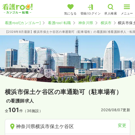
気になる
登録/ログイン
求人検索
メニュー
看護roo![カンゴルー]
看護roo! 転職
神奈川県
横浜市
横浜市保
【2026年8月最新】横浜市保土ケ谷区の車通勤可（駐車場有）の看護師/准看護師求人・転
横浜市保土ケ谷区の車通勤可（駐車場有）
の看護師求人
101
2026/08/07
更新
全
件（36施設）
変更
神奈川県横浜市保土ケ谷区