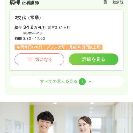
病棟
一般病院
正看護師
が出来ました。また、病院においても一般病棟のほかに、新し
い制度による療養型病棟を設置いたしております。
2交代（常勤）
34.9
給与
万円
/月
賞与3.31ヶ月
※経験5年の例
時間
8:30～17:00
年間休日120日
ブランク可
月給36万円以上可
気になる
詳細を見る
訪問看護
一般病院
正看護師
すべての求人を見る
2
一時募集休止
日勤のみ（常勤）
30.1
給与
万円
/月
賞与3ヶ月
※経験8年の例
時間
8:30～17:00
オンコールあり
ブランク可
第二新卒可
月給30万円以上可