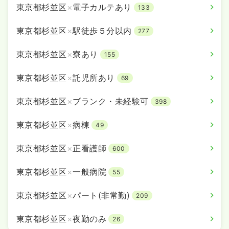
東京都杉並区
×
電子カルテあり
救急外来
133
一般病院
正看護師
東京都杉並区
×
駅徒歩５分以内
277
一時募集休止
2交代（常勤）
31.5
給与
万円
/月
賞与3.4ヶ月
東京都杉並区
×
寮あり
155
※経験5年の例
時間
8:30～17:00
東京都杉並区
×
託児所あり
69
年間休日124日
4週8休以上
担当業務未経験可
月給31万円以上可
東京都杉並区
×
ブランク・未経験可
398
気になる
詳細を見る
東京都杉並区
×
病棟
49
東京都杉並区
×
正看護師
600
東京都杉並区
×
一般病院
55
東京都杉並区
×
パート(非常勤)
209
東京都杉並区
×
夜勤のみ
26