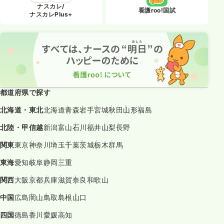
ナスカレ/
看護roo!国試
ナスカレPlus+
都道府県で探す
北海道・東北
北海道
青森
岩手
宮城
秋田
山形
福島
北陸・甲信越
新潟
富山
石川
福井
山梨
長野
関東
東京
神奈川
埼玉
千葉
茨城
栃木
群馬
東海
愛知
岐阜
静岡
三重
関西
大阪
京都
兵庫
滋賀
奈良
和歌山
中国
広島
岡山
鳥取
島根
山口
四国
徳島
香川
愛媛
高知