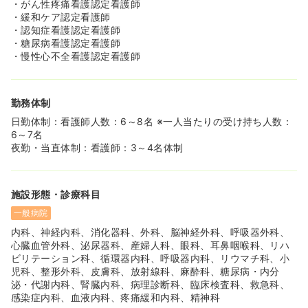
・がん性疼痛看護認定看護師
・緩和ケア認定看護師
・認知症看護認定看護師
・糖尿病看護認定看護師
・慢性心不全看護認定看護師
勤務体制
日勤体制：看護師人数：6～8名 ※一人当たりの受け持ち人数：
6～7名
夜勤・当直体制：看護師：3～4名体制
施設形態・診療科目
一般病院
内科、神経内科、消化器科、外科、脳神経外科、呼吸器外科、
心臓血管外科、泌尿器科、産婦人科、眼科、耳鼻咽喉科、リハ
ビリテーション科、循環器内科、呼吸器内科、リウマチ科、小
児科、整形外科、皮膚科、放射線科、麻酔科、糖尿病・内分
泌・代謝内科、腎臓内科、病理診断科、臨床検査科、救急科、
感染症内科、血液内科、疼痛緩和内科、精神科