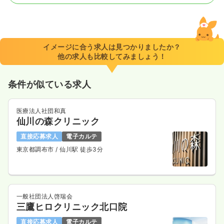
一時募集休止
日勤のみ（常勤）
給与
お問い合わせください
時間
8:30～17:00
イメージに合う求人は見つかりましたか？
4週8休以上
担当業務未経験可
他の求人も比較してみましょう！
気になる
詳細を見る
条件が似ている求人
医療法人社団和真
一時募集休止
2交代（常勤）
仙川の森クリニック
33.7
給与
万円〜
/月
賞与3.7ヶ月
直接応募求人
電子カルテ
※経験4年の例
東京都調布市
/ 仙川駅 徒歩3分
時間
8:30～17:00
（休憩60分）
年間休日124日
4週8休以上
担当業務未経験可
月給36万円以上可
気になる
詳細を見る
一般社団法人啓瑞会
三鷹ヒロクリニック北口院
直接応募求人
電子カルテ