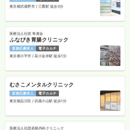
東京都武蔵野市
/ 三鷹駅 徒歩3分
病棟
一般病院
正看護師
一時募集休止
日勤のみ（常勤）
医療法人社団 隼甫会
給与
お問い合わせください
ふなびき胃腸クリニック
時間
8:30～17:00
直接応募求人
電子カルテ
年間休日122日
4週8休以上
担当業務未経験可
東京都小平市
/ 花小金井駅 徒歩1分
気になる
詳細を見る
むさこメンタルクリニック
一時募集休止
2交代（常勤）
直接応募求人
電子カルテ
33.5
給与
万円
/月
賞与90.7万円
※経験3年の例
東京都品川区
/ 武蔵小山駅 徒歩1分
時間
8:30～17:00
（休憩60分）
年間休日124日
4週8休以上
担当業務未経験可
月給40万円以上可
医療法人社団若狭内科クリニック