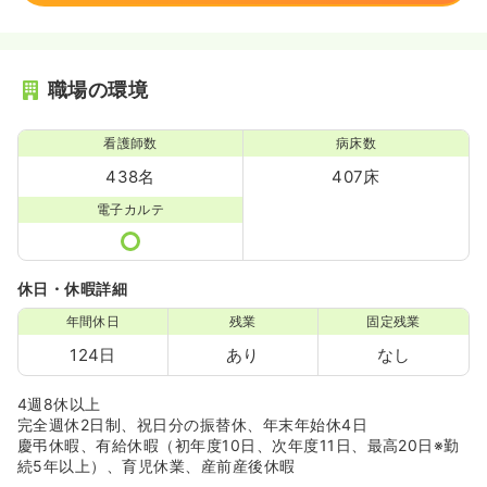
職場の環境
看護師数
病床数
438名
407床
電子カルテ
休日・休暇詳細
年間休日
残業
固定残業
124日
あり
なし
4週8休以上
完全週休2日制、祝日分の振替休、年末年始休4日
慶弔休暇、有給休暇（初年度10日、次年度11日、最高20日※勤
続5年以上）、育児休業、産前産後休暇