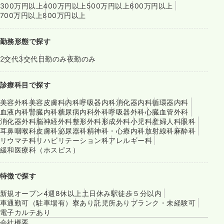
300万円以上
400万円以上
500万円以上
600万円以上
700万円以上
800万円以上
勤務形態で探す
2交代
3交代
日勤のみ
夜勤のみ
診療科目で探す
美容外科
美容皮膚科
内科
呼吸器内科
消化器内科
循環器内科
血液内科
腎臓内科
糖尿病内科
外科
呼吸器外科
心臓血管外科
消化器外科
脳神経外科
整形外科
形成外科
小児科
産婦人科
眼科
耳鼻咽喉科
皮膚科
泌尿器科
精神科・心療内科
放射線科
麻酔科
リウマチ科
リハビリテーション科
アレルギー科
緩和医療科（ホスピス）
特徴で探す
新規オープン
4週8休以上
土日休み
駅徒歩５分以内
車通勤可（駐車場有）
寮あり
託児所あり
ブランク・未経験可
電子カルテあり
会社概要