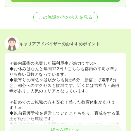
この施設の他の求人を見る
キャリアアドバイザーのおすすめポイント
≪都内屈指の充実した福利厚生が魅力です♪≫
◆お休みはなんと年間122日！こちらも都内の平均水準よ
りも多い日数となっています。
◆最寄りの阿佐ヶ谷駅からも徒歩5分、新宿まで電車8分
と、都心へのアクセスも抜群です。近くには吉祥寺・高円
寺があり、人気のエリアとなっています。
≪初めてのご転職の方も安心！整った教育体制がありま
す！≫
◆以前看護学校を運営していたこともあり、育成をする風
土が根付いた環境です。
◆中途の方には、年次問わずOJTスタッフがつき、ご自身
が慣れるまでは特に期間を定めず、
続きを読む