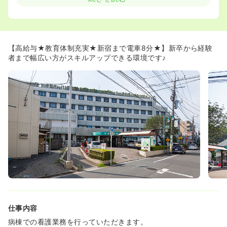
サポートいただける体制を整えているので、初めての転職
の方にも安心です♪
◆また希望の配属が叶わなかった場合でも、異動等柔軟に
対応いただけるので、ご希望に合ったキャリアアップが可
能です！
【高給与★教育体制充実★新宿まで電車8分★】新卒から経験
者まで幅広い方がスキルアップできる環境です♪
≪スキルアップのできる病院です！≫
◆現在、同院では数多くの専門/認定看護師が活躍しており
ます。そのため、患者様によりよい看護を提供するための
知識・スキルを日々の業務の中で学ぶ事ができます！（現
在、2名の専門看護師、17名の認定看護師が在籍中してい
ます。）
◆心臓病センター
1996年より杉並区の心臓病救急を担ってきました。特に急
性心筋梗塞や不安定狭心症の患者様にはいつでもカテーテ
ル治療を行える体制を整えております。循環器内科医と心
臓外科医が同じ病棟で活動することによって、最良の治療
を選択できる環境を完備しています。
◆脳卒中センター
仕事内容
脳梗塞・脳出血・くも膜下出血など脳卒中を中心とした脳
神経疾患の入院治療を行っています。看護師やリハスタッ
病棟での看護業務を行っていただきます。