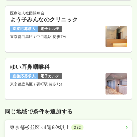
日祝休み
年間休日124日
4週8休以上
担当業務未経験可
月給25万円以上可
医療法人社団陽翔会
よう子みんなのクリニック
気になる
詳細を見る
直接応募求人
電子カルテ
東京都目黒区
/ 中目黒駅 徒歩7分
オペ室(手術室)
一般病院
正看護師
一時募集休止
日勤のみ（常勤）
ゆい耳鼻咽喉科
30.5
給与
万円
/月
賞与3.7ヶ月
直接応募求人
電子カルテ
※経験3年の例
東京都豊島区
/ 要町駅 徒歩1分
時間
7:45～16:15
日曜休み
年間休日124日
4週8休以上
オンコールあり
担当業務未経験可
月給40万円以上可
同じ地域で条件を追加する
気になる
詳細を見る
東京都杉並区
×
4週8休以上
382