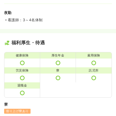
夜勤
看護師：3～4名体制
福利厚生・待遇
健康保険
厚生年金
雇用保険
労災保険
寮
託児所
退職金
寮
借り上げ寮あり