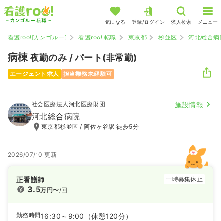
気になる
登録/ログイン
求人検索
メニュー
看護roo![カンゴルー]
看護roo! 転職
東京都
杉並区
河北総合病
病棟
夜勤のみ / パート(非常勤)
エージェント求人
担当業務未経験可
社会医療法人河北医療財団
施設情報
河北総合病院
東京都杉並区 / 阿佐ヶ谷駅 徒歩5分
2026/07/10 更新
正看護師
一時募集休止
3.5
万円〜
/回
勤務時間
16:30～9:00
（休憩120分）