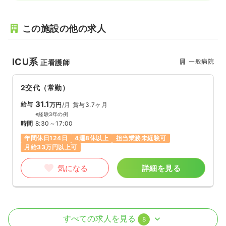
この施設の他の求人
ICU系
一般病院
正看護師
2交代（常勤）
31.1
給与
万円
/月
賞与3.7ヶ月
※経験3年の例
時間
8:30～17:00
年間休日124日
4週8休以上
担当業務未経験可
月給33万円以上可
気になる
詳細を見る
病棟
一般病院
助産師
すべての求人を見る
8