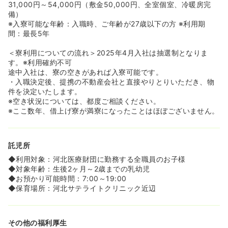
31,000円～54,000円（敷金50,000円、全室個室、冷暖房完
備）
※入寮可能な年齢：入職時、ご年齢が27歳以下の方 ※利用期
間：最長5年
＜寮利用についての流れ＞2025年4月入社は抽選制となりま
す。※利用確約不可
途中入社は、寮の空きがあれば入寮可能です。
・入職決定後、提携の不動産会社と直接やりとりいただき、物
件を決定いたします。
※空き状況については、都度ご相談ください。
※ここ数年、借上げ寮が満寮になったことはほぼございません。
託児所
◆利用対象：河北医療財団に勤務する全職員のお子様
◆対象年齢：生後2ヶ月～2歳までの乳幼児
◆お預かり可能時間：7:00～19:00
◆保育場所：河北サテライトクリニック近辺
その他の福利厚生