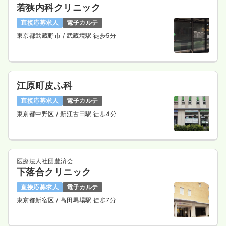
気になる
詳細を見る
若狭内科クリニック
直接応募求人
電子カルテ
東京都武蔵野市
/ 武蔵境駅 徒歩5分
一時募集休止
日勤のみ（パート）
1,600〜2,300
給与
時給
円
時間
8:30～17:00
（休憩60分）
江原町皮ふ科
担当業務未経験可
時給2,300円以上可
直接応募求人
電子カルテ
気になる
詳細を見る
東京都中野区
/ 新江古田駅 徒歩4分
検診・健診
一般病院
正看護師
医療法人社団豊済会
下落合クリニック
一時募集休止
日勤のみ（常勤）
直接応募求人
電子カルテ
25.5
給与
万円
/月
賞与86.4万円
東京都新宿区
/ 高田馬場駅 徒歩7分
※経験4年の例
時間
8:00～16:30