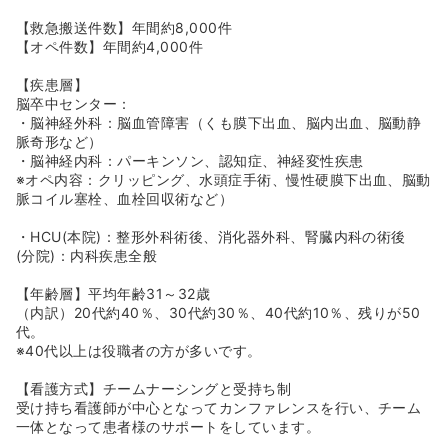
フとともにチームとして診療にあたっています。2009年
より東京都脳卒中急性期医療機関になっています。
【救急搬送件数】年間約8,000件
【オペ件数】年間約4,000件
≪安心の母体♪≫
◆母体である「河北医療財団」は、杉並区内に総合病院、
【疾患層】
回復期病院、クリニック含め計12施設、多摩エリアにに病
脳卒中センター：
院、クリニック、訪問看護含め21施設を保有しています。
・脳神経外科：脳血管障害（くも膜下出血、脳内出血、脳動静
杉並区・多摩地区の医療貢献を目指し、他の病院や施設を
脈奇形など）
合併しながら、成長を続けています。
・脳神経内科：パーキンソン、認知症、神経変性疾患
※オペ内容：クリッピング、水頭症手術、慢性硬膜下出血、脳動
≪子育て支援充実≫
脈コイル塞栓、血栓回収術など）
◆院内分娩助成制度（妊娠時健診・分娩を院内で行う場合
費用免除）や保育所補助金制度、育児短時間勤務制度（勤
・HCU(本院)：整形外科術後、消化器外科、腎臓内科の術後
務時間短縮）など、ライフプランに合わせた勤務が可能で
(分院)：内科疾患全般
す！
【年齢層】平均年齢31～32歳
≪平均勤続年数が長いです≫
（内訳）20代約40％、30代約30％、40代約10％、残りが50
全国の看護師様の平均勤続年数は、5年未満で退職する方
代。
が約40%の中、河北は6～7年と長いです。
※40代以上は役職者の方が多いです。
その背景として、柔軟な異動制度があることが考えられま
す。その方のご状況・キャリアに合わせて法人内の他の病
【看護方式】チームナーシングと受持ち制
院や施設にも柔軟に対応してくださいます。
受け持ち看護師が中心となってカンファレンスを行い、チーム
一体となって患者様のサポートをしています。