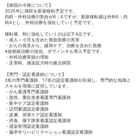
【病院の今後について】
2025年に病院を新築移転予定です。
内科・外科治療の割合が6：4ですが、新築移転後は外科6：内
科4とし、外科治療を強化していく予定です。
移転後、特に強化していくのは以下4点です。
・成人～小児を含めた救急医療の充実
・がんの発見から、緩和ケア、治療を含めた医療
※放射線治療の強化、ダヴィンチも導入予定です。
・外科治療実績の増加
・災害時、感染拡大時の拠点病院
【専門・認定看護師について】
2名の専門看護師、17名の認定看護師が在籍し、専門的な知識と
スキルを現場に提供しています。
・がん看護専門看護師
・急性、重症患者看護専門看護師
・集中ケア認定看護師
・訪問看護認定看護師
・皮膚、排泄ケア認定看護師
・摂食、嚥下障害看護認定看護師
・感染管理認定看護師
・脳卒中リハビリテーション看護認定看護師