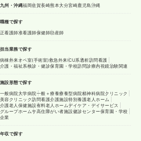
九州・沖縄
福岡
佐賀
長崎
熊本
大分
宮崎
鹿児島
沖縄
職種で探す
正看護師
准看護師
保健師
助産師
担当業務で探す
病棟
外来
オペ室(手術室)
救急外来
ICU系
透析
訪問看護
介護・福祉系
検診・健診
保育園・学校
訪問診療
内視鏡
治験関連
施設形態で探す
一般病院
大学病院
一般＋療養
療養型病院
精神科病院
クリニック
美容クリニック
訪問看護
介護施設
特別養護老人ホーム
介護老人保健施設
有料老人ホーム
デイケア・デイサービス
グループホーム
サ高住
障がい者施設
健診センター
保育園・学校
企業
年収で探す