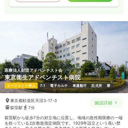
医療法人財団アドベンチスト会
東京衛生アドベンチスト病院
エージェント求人
7:1
電子カルテ
車通勤可
託児所
寮
東京都杉並区天沼3-17-3
施設詳細
荻窪駅
7分
荻窪駅から徒歩7分の好立地に位置し、地域の急性期医療の一端
を担っている2次救急指定病院です。1929年設立という長い歴