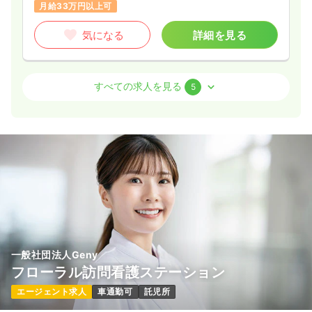
月給33万円以上可
一時募集休止
気になる
詳細を見る
2交代（常勤）
30.7〜34.3
給与
万円
/月
賞与4.6ヶ月
※一例
病棟
一般病院
正看護師
時間
8:30～17:00
すべての求人を見る
5
年間休日120日
4週8休以上
月給34万円以上可
一時募集休止
2交代（常勤）
気になる
詳細を見る
33.5
給与
万円
/月
賞与90.7万円
※経験3年の例
時間
8:30～17:00
（休憩60分）
ICU系
一般病院
正看護師
年間休日124日
4週8休以上
担当業務未経験可
月給40万円以上可
一時募集休止
2交代（常勤）
気になる
詳細を見る
30.7〜34.3
給与
万円
/月
賞与4.6ヶ月
※経験3年の例
一般社団法人Geny
時間
8:30～17:00
フローラル訪問看護ステーション
一時募集休止
日勤のみ（パート）
年間休日120日
4週8休以上
月給34万円以上可
エージェント求人
車通勤可
託児所
1,600〜2,300
給与
時給
円