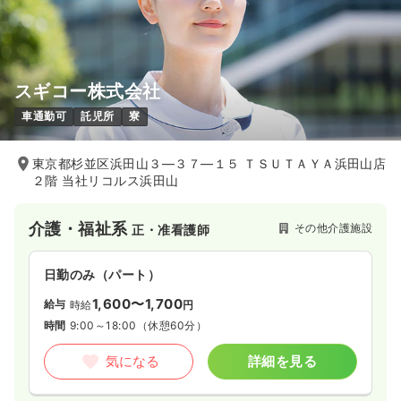
気になる
詳細を見る
スギコー株式会社
一時募集休止
日勤のみ（パート）
車通勤可
託児所
寮
2,000
給与
時給
円
時間
8:45～17:45
（休憩60分）
東京都杉並区浜田山３―３７―１５ ＴＳＵＴＡＹＡ浜田山店
２階 当社リコルス浜田山
日祝休み
担当業務未経験可
時給2,000円以上可
気になる
詳細を見る
介護・福祉系
その他介護施設
正・准看護師
日勤のみ（パート）
1,600〜1,700
給与
時給
円
時間
9:00～18:00
（休憩60分）
気になる
詳細を見る