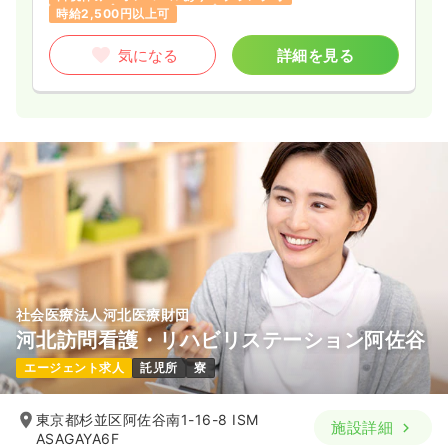
時給2,500円以上可
気になる
詳細を見る
社会医療法人河北医療財団
河北訪問看護・リハビリステーション阿佐谷
エージェント求人
託児所
寮
東京都杉並区阿佐谷南1-16-8 ISM
施設詳細
ASAGAYA6F