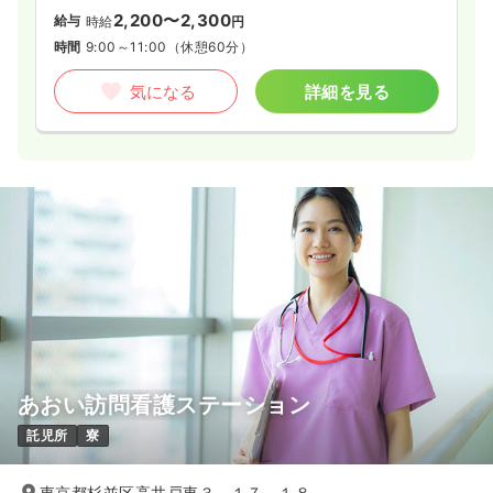
2,200〜2,300
給与
時給
円
時間
9:00～11:00
（休憩60分）
気になる
詳細を見る
あおい訪問看護ステーション
託児所
寮
東京都杉並区高井戸東３－１７－１８