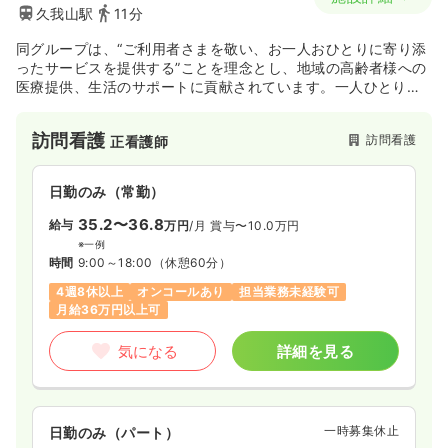
久我山駅
11分
同グループは、“ご利用者さまを敬い、お一人おひとりに寄り添
ったサービスを提供する”ことを理念とし、地域の高齢者様への
医療提供、生活のサポートに貢献されています。一人ひとりの
健康やその方らしさを大切にし、皆様が前向きに過ごしていた
だけるよう、サポートされています。
訪問看護
訪問看護
正看護師
日勤のみ（常勤）
35.2〜36.8
給与
万円
/月
賞与〜10.0万円
※一例
時間
9:00～18:00
（休憩60分）
4週8休以上
オンコールあり
担当業務未経験可
月給36万円以上可
気になる
詳細を見る
一時募集休止
日勤のみ（パート）