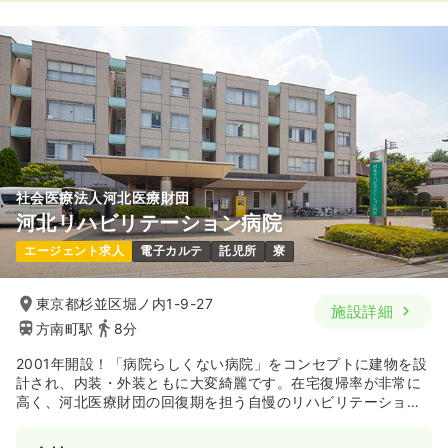
病棟
一般病院
正看護師 / 管理職
一時募集休止
日勤のみ（常勤）
30.9
給与
万円
/月
賞与2回
※経験3年の例
時間
8:30～17:00
年間休日120日
4週8休以上
ブランク可
社会医療法人河北医療財団
月給32万円以上可
河北リハビリテーション病院
気になる
詳細を見る
エージェント求人
電子カルテ
託児所
寮
東京都杉並区堀ノ内1-9-27
施設詳細
病棟
一般病院
助産師
方南町駅
8分
2001年開設！「病院らしくない病院」をコンセプトに建物を設
一時募集休止
2交代（常勤）
計され、内装・外装ともに大変綺麗です。在宅復帰率が非常に
高く、河北医療財団の回復期を担う自慢のリハビリテーション
32.0
給与
万円〜
/月
賞与4.6ヶ月
病院です。
※経験5年の例
時間
8:30～17:00