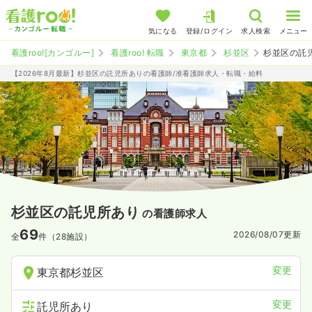
気になる
登録/ログイン
求人検索
メニュー
看護roo![カンゴルー]
看護roo! 転職
東京都
杉並区
杉並区の託
【2026年8月最新】杉並区の託児所ありの看護師/准看護師求人・転職・給料
杉並区の託児所あり
の看護師求人
69
2026/08/07
更新
全
件（28施設）
変更
東京都杉並区
変更
託児所あり