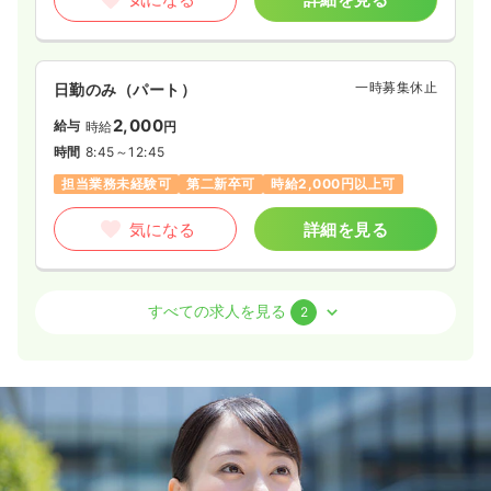
一時募集休止
日勤のみ（パート）
2,000
給与
時給
円
時間
8:45～12:45
担当業務未経験可
第二新卒可
時給2,000円以上可
気になる
詳細を見る
オペ室(手術室)
一般病院
正・准看護師
すべての求人を見る
2
日勤のみ（常勤）
31.2〜37.7
給与
万円
/月
※一例
時間
8:45～17:45
（休憩60分）
日祝休み
4週8休以上
担当業務未経験可
月給37万円以上可