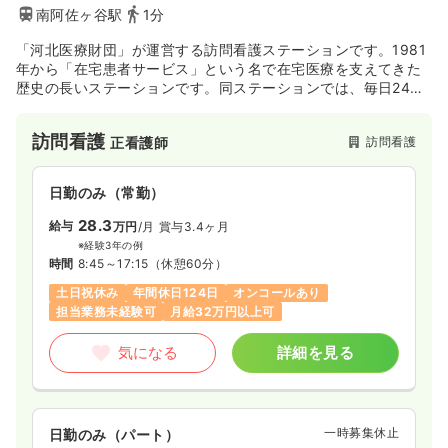
南阿佐ヶ谷駅
1分
「河北医療財団」が運営する訪問看護ステーションです。1981
年から「在宅患者サービス」という名で在宅医療を支えてきた
歴史の長いステーションです。同ステーションでは、毎日24時
間、利用者様とそのご家族が普段通りの暮らしが出来るよう、
寄り添っていきたいと考えて行動しています。また、ただの医
訪問看護
訪問看護
正看護師
療従事者ではなく、地域の方々にとっての身近な医療者であり
たいという思いももっています。
利用者様は小児から高齢者の方まで幅広く、河北医療財団を通
日勤のみ（常勤）
じた高度な医療から予防医療、最期の時まで、様々なニーズに
応えられような体制を整えています。
28.3
給与
万円
/月
賞与3.4ヶ月
※経験3年の例
時間
8:45～17:15
（休憩60分）
土日祝休み
年間休日124日
オンコールあり
担当業務未経験可
月給32万円以上可
気になる
詳細を見る
一時募集休止
日勤のみ（パート）