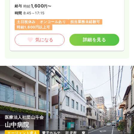
1,600
給与
時給
円〜
時間
8:45～17:15
土日祝休み
オンコールあり
担当業務未経験可
時給1,600円以上可
気になる
詳細を見る
医療法人社団山斗会
山中病院
エージェント求人
電子カルテ
託児所
寮