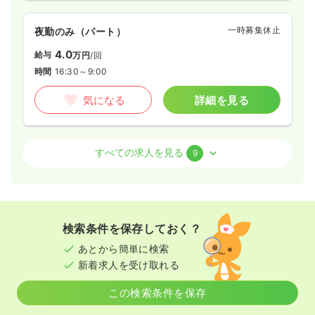
一時募集休止
夜勤のみ（パート）
4.0
給与
万円
/回
時間
16:30～9:00
気になる
詳細を見る
訪問看護
訪問看護
正看護師
すべての求人を見る
9
日勤のみ（常勤）
30.0
給与
万円〜
/月
賞与2回
※経験5年の例
検索条件を保存しておく？
時間
8:30～17:00
（休憩60分）
あとから簡単に検索
年間休日120日
4週8休以上
オンコールあり
新着求人を受け取れる
ブランク可
月給30万円以上可
この検索条件を保存
気になる
詳細を見る