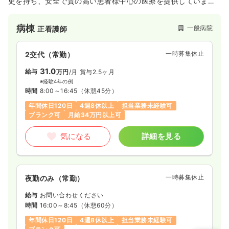
史を持ち、安全で質の高い患者様中心の医療を提供していま
す。2010年に新棟の設立と改装工事を行っており、とても綺麗
です。在宅ケアセンター2017年新築。
病棟
一般病院
正看護師
一時募集休止
2交代（常勤）
31.0
給与
万円
/月
賞与2.5ヶ月
※経験4年の例
時間
8:00～16:45
（休憩45分）
年間休日120日
4週8休以上
担当業務未経験可
ブランク可
月給34万円以上可
気になる
詳細を見る
一時募集休止
夜勤のみ（常勤）
給与
お問い合わせください
時間
16:00～8:45
（休憩60分）
年間休日120日
4週8休以上
担当業務未経験可