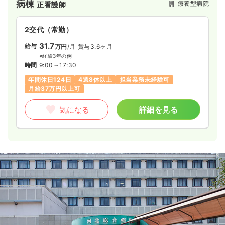
病棟
療養型病院
正看護師
年間休日120日
4週8休以上
月給32万円以上可
2交代（常勤）
気になる
詳細を見る
31.7
給与
万円
/月
賞与3.6ヶ月
※経験3年の例
時間
9:00～17:30
一時募集休止
3交代（常勤）
年間休日124日
4週8休以上
担当業務未経験可
月給37万円以上可
給与
お問い合わせください
時間
8:30～17:00
気になる
詳細を見る
年間休日120日
4週8休以上
担当業務未経験可
ブランク可
気になる
詳細を見る
外来
一般病院
正看護師
一時募集休止
日勤のみ（常勤）
24.0
給与
万円〜
/月
賞与2回