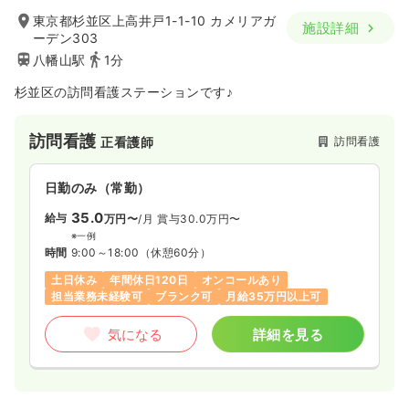
気になる
詳細を見る
時間
8:30～17:00
（休憩60分）
東京都杉並区上高井戸1-1-10 カメリアガ
施設詳細
ーデン303
担当業務未経験可
時給2,300円以上可
八幡山駅
1分
その他
一般病院
正看護師
気になる
詳細を見る
杉並区の訪問看護ステーションです♪
一時募集休止
日勤のみ（常勤）
訪問看護
25.8
訪問看護
正看護師
給与
万円
/月
一時募集休止
夜勤のみ（パート）
※一例
時間
8:30～17:00
3.5
給与
日勤のみ（常勤）
万円〜
/回
年間休日120日
4週8休以上
月給25万円以上可
時間
16:30～9:00
（休憩120分）
35.0
給与
万円〜
/月
賞与30.0万円〜
担当業務未経験可
※一例
気になる
詳細を見る
時間
9:00～18:00
（休憩60分）
気になる
詳細を見る
土日休み
年間休日120日
オンコールあり
担当業務未経験可
ブランク可
月給35万円以上可
検診・健診
気になる
詳細を見る
一般病院
正看護師
一時募集休止
日勤のみ（常勤）