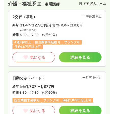
介護・福祉系
有料老人ホーム
正・准看護師
一時募集休止
2交代（常勤）
31.4〜32.9
給与
万円
/月
賞与40.0〜52.0万円
※経験5年の例
時間
8:30～17:30
（休憩60分）
4週8休以上
担当業務未経験可
ブランク可
月給35万円以上可
気になる
詳細を見る
一時募集休止
日勤のみ（パート）
1,727〜1,877
給与
時給
円
時間
8:30～17:30
（休憩60分）
担当業務未経験可
ブランク可
時給1,800円以上可
気になる
詳細を見る