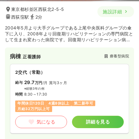
東京都杉並区西荻北2-5-5
施設詳細
西荻窪駅
2分
2004年5月より大手グループである上尾中央医科グループの傘
下に入り、2008年より回復期リハビリテーションの専門病院と
して生まれ変わった病院です。回復期リハビリテーション病院
として、患者様の住み慣れたご自宅への在宅復帰を一番に考え
た医療の提供を中心に行っています。
病棟
療養型病院
正看護師
2交代（常勤）
29.7
給与
万円
/月
賞与3ヶ月
※経験3年の例
時間
8:30～17:30
年間休日120日
4週8休以上
第二新卒可
月給32万円以上可
気になる
詳細を見る