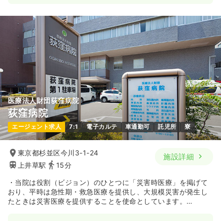
医療法人財団荻窪病院
荻窪病院
エージェント求人
7:1
電子カルテ
車通勤可
託児所
寮
東京都杉並区今川3-1-24
施設詳細
上井草駅
15分
・当院は役割（ビジョン）のひとつに「災害時医療」を掲げて
おり、平時は急性期・救急医療を提供し、大規模災害が発生し
たときは災害医療を提供することを使命としています。
・全国に16あるセコム提携病院の1つです。病院独自の研修等に
加え、提携病院間での交流や研修等を行っています。