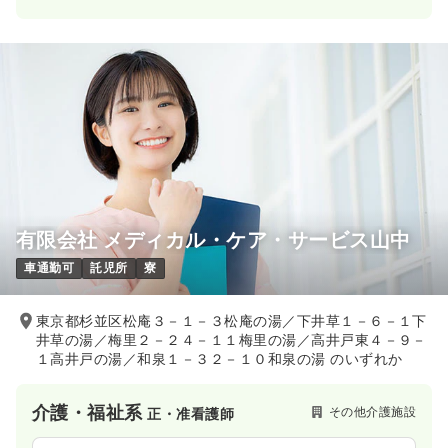
有限会社 メディカル・ケア・サービス山中
車通勤可
託児所
寮
東京都杉並区松庵３－１－３松庵の湯／下井草１－６－１下
井草の湯／梅里２－２４－１１梅里の湯／高井戸東４－９－
１高井戸の湯／和泉１－３２－１０和泉の湯 のいずれか
介護・福祉系
その他介護施設
正・准看護師