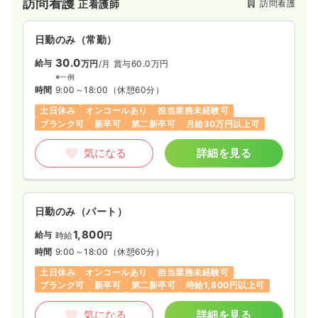
訪問看護
訪問看護
正看護師
又、近年高齢化社会の到来にともない、高齢者や身障者が快適
に暮らす生活環境も整いつつあります。
こうした状況の中、私どもは平成5年福祉部門を設立し、旅客輸
日勤のみ（常勤）
送で培ったノウハウを活かして福祉輸送業務を始めました。
そして現在介護保険法によるヘルパー派遣業務、ケアプラン作
30.0
給与
万円
/月
賞与60.0万円
成業務、デイサービス事業さらに訪問看護事業など高齢者や身
※一例
障者の生活向上にお役にたてるよう福祉部門の強化に力を注い
時間
9:00～18:00
（休憩60分）
でおります。
土日休み
オンコールあり
担当業務未経験可
「誠実に、親切に、」をモットーにお客様に信頼され、重宝さ
ブランク可
新卒可
第二新卒可
月給30万円以上可
れ、お客様に喜んでいただく、そのような会社にしたいと思っ
ております。
気になる
詳細を見る
日勤のみ（パート）
1,800
給与
時給
円
時間
9:00～18:00
（休憩60分）
土日休み
オンコールあり
担当業務未経験可
ブランク可
新卒可
第二新卒可
時給1,800円以上可
気になる
詳細を見る