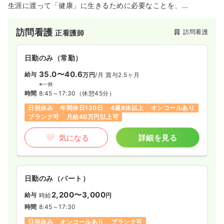
生涯に渡って「健康」に生きるために必要なことを、
各分野のプロフェッショナルがチームを組んで、
様々な角度から支援する、
訪問看護
訪問看護
正看護師
ロングライフサポーターズを目指しています。
すべての子どもたちが、病気や障害の有無・程度に関わらず、
日勤のみ（常勤）
同じ社会の中で、色々なことを学び、経験し、成長し、暮らす
ことができる社会。
35.0〜40.6
給与
万円
/月
賞与2.5ヶ月
やがて、その子どもたちが大人となり、最後の瞬間を迎えるま
※一例
で、
時間
8:45～17:30
（休憩45分）
ライフステージに沿った支援を続けることで、
日祝休み
年間休日120日
4週8休以上
オンコールあり
家族や地域も一緒になって穏やかに活き活きと暮らせる社会を
ブランク可
月給40万円以上可
つくりたい。
気になる
詳細を見る
ロングライフサポーターズ「あおい」は、「医療」「福祉」
「教育」という３つの視点で、
すべての人の健康が満たされるよう、生涯に渡って支援してい
きます。
日勤のみ（パート）
2,200〜3,000
給与
時給
円
時間
8:45～17:30
日祝休み
オンコールあり
ブランク可