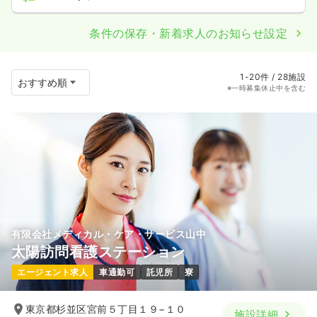
条件の保存・新着求人のお知らせ設定
1-20件 / 28施設
※一時募集休止中を含む
有限会社メディカル・ケア・サービス山中
太陽訪問看護ステーション
エージェント求人
車通勤可
託児所
寮
東京都杉並区宮前５丁目１９−１０
施設詳細