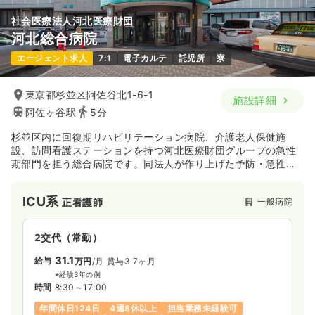
※一例
社会医療法人河北医療財団
時間
8:30～17:00
河北総合病院
年間休日120日
ブランク可
月給24万円以上可
エージェント求人
7:1
電子カルテ
託児所
寮
気になる
詳細を見る
東京都杉並区阿佐谷北1-6-1
施設詳細
阿佐ヶ谷駅
5分
検診・健診
健診センター
保健師
杉並区内に回復期リハビリテーション病院、介護老人保健施
設、訪問看護ステーションを持つ河北医療財団グループの急性
一時募集休止
日勤のみ（常勤）
期部門を担う総合病院です。同法人が作り上げた予防・急性
22.5
期・回復期・在宅医療までの一貫したシステムにより、地域の
給与
万円〜
/月
賞与4.6ヶ月
人々の健康向上に貢献しています。
※一例
ICU系
一般病院
正看護師
時間
8:30～17:00
（休憩60分）
日祝休み
年間休日120日
4週8休以上
2交代（常勤）
月給25万円以上可
31.1
給与
万円
/月
賞与3.7ヶ月
気になる
詳細を見る
※経験3年の例
時間
8:30～17:00
年間休日124日
4週8休以上
担当業務未経験可
救急外来
一般病院
正看護師