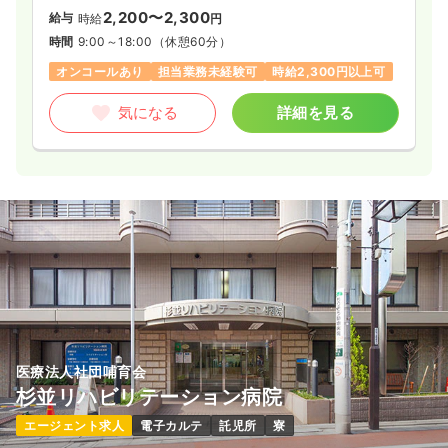
2,200〜2,300
給与
時給
円
時間
9:00～18:00
（休憩60分）
オンコールあり
担当業務未経験可
時給2,300円以上可
気になる
詳細を見る
医療法人社団哺育会
杉並リハビリテーション病院
エージェント求人
電子カルテ
託児所
寮