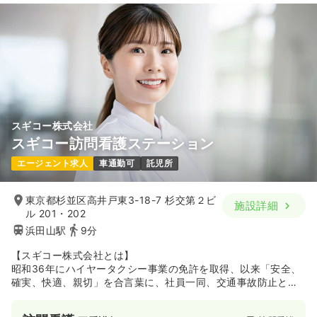
25.5
給与
万円
/月
賞与86.4万円
※経験4年の例
時間
8:00～16:30
日祝休み
年間休日124日
4週8休以上
担当業務未経験可
月給25万円以上可
気になる
詳細を見る
スギコー株式会社
オペ室(手術室)
一般病院
正看護師
スギコー訪問看護ステーション
エージェント求人
車通勤可
託児所
一時募集休止
日勤のみ（常勤）
30.5
東京都杉並区高井戸東3-18-7 杉交第２ビ
給与
万円
/月
賞与3.7ヶ月
施設詳細
ル 201・202
※経験3年の例
時間
7:45～16:15
浜田山駅
9分
日曜休み
年間休日124日
4週8休以上
オンコールあり
【スギコー株式会社とは】
担当業務未経験可
月給40万円以上可
昭和36年にハイヤータクシー事業の免許を取得、以来「安全、
確実、快適、親切」を合言葉に、社員一同、交通事故防止と安
気になる
詳細を見る
全運転の徹底に努め、今日まで50有余年交通事業を続けてまい
りました。