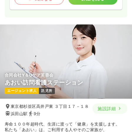
合同会社Y＆Uケア芙蓉会
あおい訪問看護ステーション
エージェント求人
託児所
東京都杉並区高井戸東 ３丁目１７－１８
施設詳細
浜田山駅
9分
寿命１００年超時代、生涯に渡って「健康」を支援します。
私たち「あおい」は、ご利用する人やそのご家族が、