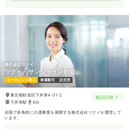
株式会社ツクイ
ツクイ・サンシャイン杉並
エージェント求人
車通勤可
託児所
東京都杉並区下井草4-31-2
施設詳細
下井草駅
6分
全国で多角的に介護事業を展開する株式会社ツクイが運営して
います。