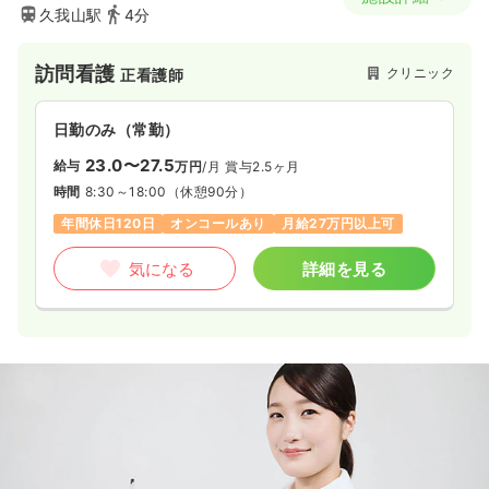
久我山駅
4分
訪問看護
クリニック
正看護師
日勤のみ（常勤）
23.0〜27.5
給与
万円
/月
賞与2.5ヶ月
時間
8:30～18:00
（休憩90分）
年間休日120日
オンコールあり
月給27万円以上可
気になる
詳細を見る