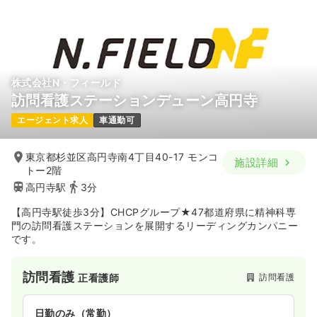
株式会社N・フィールド
訪問看護ステーションデューン高円寺
エージェント求人
車通勤可
東京都杉並区高円寺南4丁目40-17 モンコ
施設詳細
トー2階
高円寺駅
3分
【高円寺駅徒歩3分】CHCPグループ★47都道府県に精神科専
門の訪問看護ステーションを展開するリーディングカンパニー
です。
訪問看護
訪問看護
正看護師
日勤のみ（常勤）