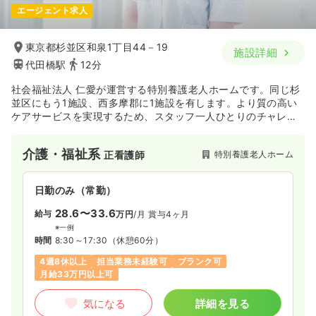
エージェント求人
東京都杉並区和泉1丁目44－19
施設詳細
代田橋駅
12分
社会福祉法人 仁愛が運営する特別養護老人ホームです。同じ杉
並区にもう1施設、西多摩郡に1施設を有します。より質の高い
ケアサービスを実現するため、スタッフ一人ひとりのチャレン
ジを支え、共に成長できる施設づくり、チームづくりを目指し
ている法人です。
介護・福祉系
特別養護老人ホーム
正看護師
日勤のみ（常勤）
28.6〜33.6
給与
万円
/月
賞与4ヶ月
※一例
時間
8:30～17:30
（休憩60分）
4週8休以上
担当業務未経験可
ブランク可
月給33万円以上可
気になる
詳細を見る