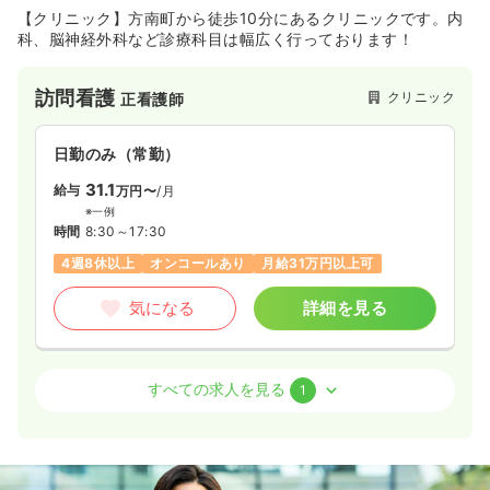
【クリニック】方南町から徒歩10分にあるクリニックです。内
科、脳神経外科など診療科目は幅広く行っております！
訪問看護
クリニック
正看護師
日勤のみ（常勤）
31.1
給与
万円〜
/月
※一例
時間
8:30～17:30
4週8休以上
オンコールあり
月給31万円以上可
気になる
詳細を見る
外来
クリニック
正看護師
すべての求人を見る
1
一時募集休止
日勤のみ（常勤）
32.1
給与
万円〜
/月
賞与2回