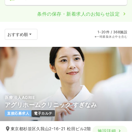
条件の保存・新着求人のお知らせ設定
1-20件 / 368施設
※一時募集休止中を含む
医療法人AGRIE
アグリホームクリニック すぎなみ
直接応募求人
電子カルテ
東京都杉並区久我山2ｰ16ｰ21 松田ビル2階
施設詳細