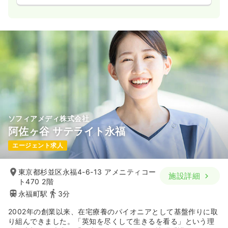
ソフィアメディ株式会社
阿佐ヶ谷 サテライト永福
エージェント求人
東京都杉並区永福4-6-13 アメニティコー
施設詳細
ト470 2階
永福町駅
3分
2002年の創業以来、在宅療養のパイオニアとして基盤作りに取
り組んできました。「英知を尽くして生きるを看る」という理