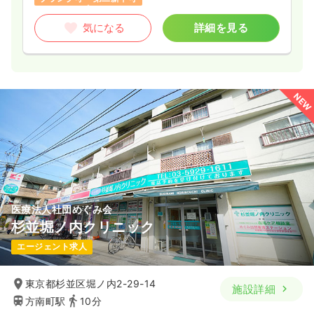
気になる
詳細を見る
NEW
医療法人社団めぐみ会
杉並堀ノ内クリニック
エージェント求人
東京都杉並区堀ノ内2-29-14
施設詳細
方南町駅
10分