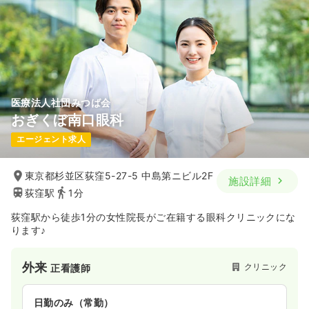
※一例
時間
8:30～19:00
（休憩120分）
4週8休以上
ブランク可
第二新卒可
月給32万円以上可
気になる
詳細を見る
医療法人社団みつば会
おぎくぼ南口眼科
エージェント求人
東京都杉並区荻窪5-27-5 中島第ニビル2F
施設詳細
荻窪駅
1分
荻窪駅から徒歩1分の女性院長がご在籍する眼科クリニックにな
ります♪
外来
クリニック
正看護師
日勤のみ（常勤）