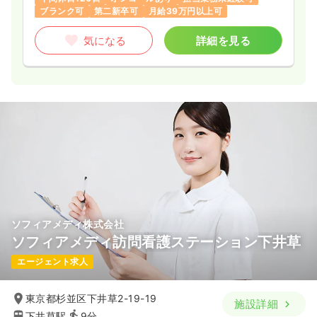
ブランク可
第二新卒可
月給39万円以上可
気になる
詳細を見る
ソフィアメディ株式会社
ソフィアメディ訪問看護ステーション下井草
エージェント求人
東京都杉並区下井草2-19-19
施設詳細
下井草駅
9分