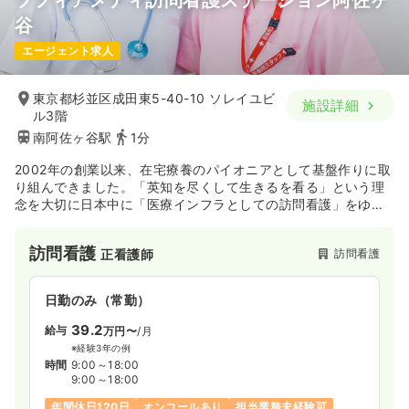
ソフィアメディ訪問看護ステーション阿佐ヶ
谷
エージェント求人
東京都杉並区成田東5-40-10 ソレイユビ
施設詳細
ル3階
南阿佐ヶ谷駅
1分
2002年の創業以来、在宅療養のパイオニアとして基盤作りに取
り組んできました。「英知を尽くして生きるを看る」という理
念を大切に日本中に「医療インフラとしての訪問看護」をゆき
わたらせるため、さらなる拡大を図っていきます。教育制度、
福利厚生など働く職員が働きやすい環境作りを行っておりま
訪問看護
訪問看護
正看護師
す。
日勤のみ（常勤）
39.2
給与
万円〜
/月
※経験3年の例
時間
9:00～18:00
9:00～18:00
年間休日120日
オンコールあり
担当業務未経験可