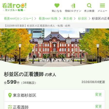
気になる
登録/ログイン
求人検索
メニュー
看護roo![カンゴルー]
看護roo! 転職
東京都
杉並区
杉並区の正
【2026年8月最新】杉並区の正看護師の求人・転職・給料
杉並区の正看護師
の求人
599
2026/08/06
更新
全
件（368施設）
変更
東京都杉並区
変更
正看護師