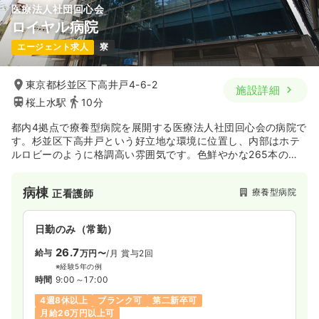
医療法人社団回心会
ロイヤル病院
エージェント求人
寮
東京都杉並区下高井戸4-6-2
施設詳細
桜上水駅
10分
都内4拠点で療養型病院を展開する医療法人社団回心会の病院で
す。杉並区下高井戸という好立地な環境に位置し、内部はホテ
ルロビーのように格調高い雰囲気です。色鮮やかな265本のプ
リザーブドフラワーのバラがある等、患者様に癒しを高級感を
与える作りになっています。正看護師取得支援制度もあるので
病棟
療養型病院
正看護師
キャリアアップや資格取得もサポートしています。
日勤のみ（常勤）
26.7
給与
万円〜
/月
賞与2回
※経験5年の例
時間
9:00～17:00
4週8休以上
ブランク可
第二新卒可
月給26万円以上可