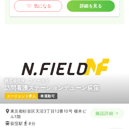
気になる
詳細を見る
株式会社N・フィールド
訪問看護ステーションデューン荻窪
エージェント求人
車通勤可
東京都杉並区天沼3丁目12番10号 榎本ビ
施設詳細
ル1階
荻窪駅
8分