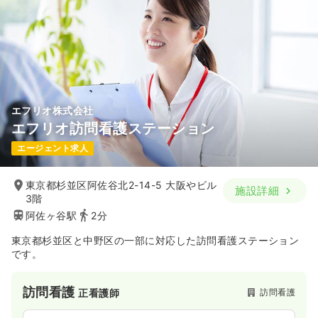
エフリオ株式会社
エフリオ訪問看護ステーション
エージェント求人
東京都杉並区阿佐谷北2-14-5 大阪やビル
施設詳細
3階
阿佐ヶ谷駅
2分
東京都杉並区と中野区の一部に対応した訪問看護ステーション
です。
訪問看護
訪問看護
正看護師