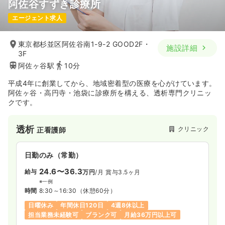
阿佐谷すずき診療所
エージェント求人
東京都杉並区阿佐谷南1-9-2 GOOD2F・
施設詳細
3F
阿佐ヶ谷駅
10分
平成4年に創業してから、地域密着型の医療を心がけています。
阿佐ヶ谷・高円寺・池袋に診療所を構える、透析専門クリニッ
クです。
透析
クリニック
正看護師
日勤のみ（常勤）
24.6〜36.3
給与
万円
/月
賞与3.5ヶ月
※一例
時間
8:30～16:30
（休憩60分）
日曜休み
年間休日120日
4週8休以上
担当業務未経験可
ブランク可
月給36万円以上可