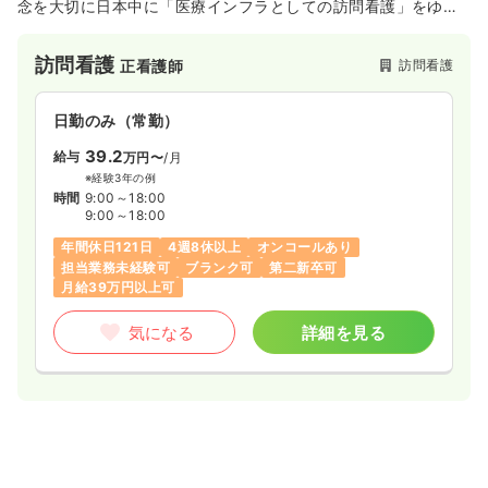
念を大切に日本中に「医療インフラとしての訪問看護」をゆき
わたらせるため、さらなる拡大を図っていきます。教育制度、
福利厚生など働く職員が働きやすい環境作りを行っておりま
訪問看護
訪問看護
正看護師
す。
日勤のみ（常勤）
39.2
給与
万円〜
/月
※経験3年の例
時間
9:00～18:00
9:00～18:00
年間休日121日
4週8休以上
オンコールあり
担当業務未経験可
ブランク可
第二新卒可
月給39万円以上可
気になる
詳細を見る