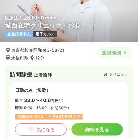
医療法人社団Life Design
城西在宅クリニック・杉並
直接応募求人
電子カルテ
東京都杉並区和泉3-58-21
施設詳細
永福町駅
12分
訪問診療
クリニック
正看護師
日勤のみ（常勤）
33.0〜40.0
給与
万円
/月
時間
9:00～18:00
（休憩60分）
年間休日120日
月給40万円以上可
気になる
詳細を見る