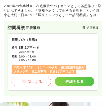
2002年の創業以来、在宅療養のパイオニアとして基盤作りに取
り組んできました。「英知を尽くして生きるを看る」という理
念を大切に日本中に「医療インフラとしての訪問看護」をゆき
わたらせるため、さらなる拡大を図っていきます。教育制度、
福利厚生など働く職員が働きやすい環境作りを行っておりま
訪問看護
訪問看護
正看護師
す。
日勤のみ（常勤）
39.2
給与
万円〜
/月
※経験3年の例
時間
9:00～18:00
9:00～18:00
年間休日120日
オンコールあり
担当業務未経験可
ブランク可
第二新卒可
月給39万円以上可
気になる
詳細を見る