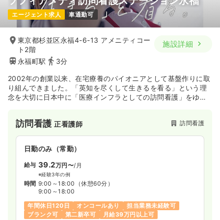
ソフィアメディ訪問看護ステーション永福
エージェント求人
車通勤可
東京都杉並区永福4-6-13 アメニティコー
施設詳細
ト2階
永福町駅
3分
2002年の創業以来、在宅療養のパイオニアとして基盤作りに取
り組んできました。「英知を尽くして生きるを看る」という理
念を大切に日本中に「医療インフラとしての訪問看護」をゆき
わたらせるため、さらなる拡大を図っていきます。教育制度、
福利厚生など働く職員が働きやすい環境作りを行っておりま
訪問看護
訪問看護
正看護師
す。
日勤のみ（常勤）
39.2
給与
万円〜
/月
※経験3年の例
時間
9:00～18:00
（休憩60分）
9:00～18:00
年間休日120日
オンコールあり
担当業務未経験可
ブランク可
第二新卒可
月給39万円以上可