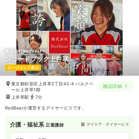
株式会社RedBear
レコードブック上井草
エージェント求人
東京都杉並区上井草2丁目43-4 パルクベ
施設詳細
ール上井草1階
上井草駅
7分
RedBearが運営するデイサービスです。
介護・福祉系
デイケア・デイサービス
正看護師