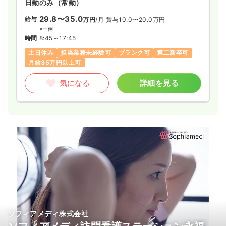
日勤のみ（常勤）
29.8〜35.0
給与
万円
/月
賞与10.0〜20.0万円
※一例
時間
8:45～17:45
土日休み
担当業務未経験可
ブランク可
第二新卒可
月給35万円以上可
気になる
詳細を見る
ソフィアメディ株式会社