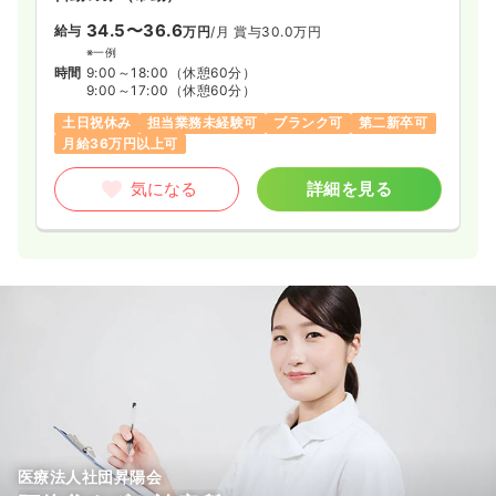
34.5〜36.6
給与
万円
/月
賞与30.0万円
※一例
時間
9:00～18:00
（休憩60分）
9:00～17:00
（休憩60分）
土日祝休み
担当業務未経験可
ブランク可
第二新卒可
月給36万円以上可
気になる
詳細を見る
医療法人社団昇陽会