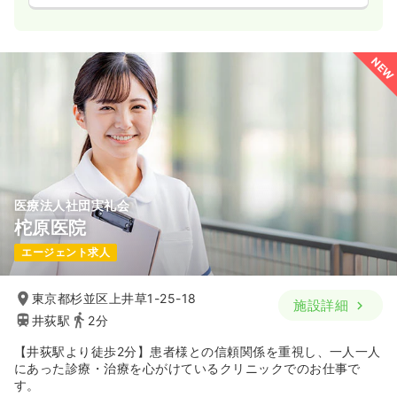
NEW
医療法人社団実礼会
柁原医院
エージェント求人
東京都杉並区上井草1-25-18
施設詳細
井荻駅
2分
【井荻駅より徒歩2分】患者様との信頼関係を重視し、一人一人
にあった診療・治療を心がけているクリニックでのお仕事で
す。