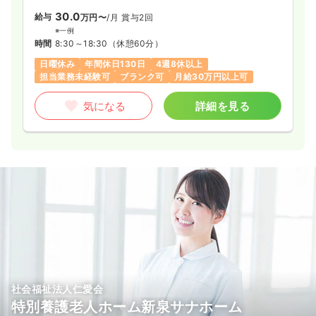
30.0
給与
万円〜
/月
賞与2回
※一例
時間
8:30～18:30
（休憩60分）
日曜休み
年間休日130日
4週8休以上
担当業務未経験可
ブランク可
月給30万円以上可
気になる
詳細を見る
社会福祉法人仁愛会
特別養護老人ホーム新泉サナホーム