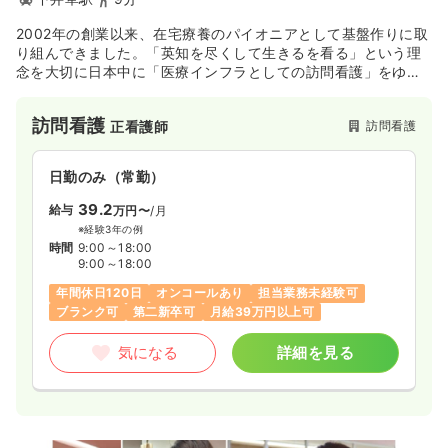
2002年の創業以来、在宅療養のパイオニアとして基盤作りに取
り組んできました。「英知を尽くして生きるを看る」という理
念を大切に日本中に「医療インフラとしての訪問看護」をゆき
わたらせるため、さらなる拡大を図っていきます。教育制度、
福利厚生など働く職員が働きやすい環境作りを行っておりま
訪問看護
訪問看護
正看護師
す。
日勤のみ（常勤）
39.2
給与
万円〜
/月
※経験3年の例
時間
9:00～18:00
9:00～18:00
年間休日120日
オンコールあり
担当業務未経験可
ブランク可
第二新卒可
月給39万円以上可
気になる
詳細を見る