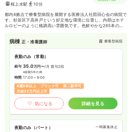
桜上水駅
10分
都内4拠点で療養型病院を展開する医療法人社団回心会の病院で
す。杉並区下高井戸という好立地な環境に位置し、内部はホテ
ルロビーのように格調高い雰囲気です。色鮮やかな265本のプ
リザーブドフラワーのバラがある等、患者様に癒しを高級感を
与える作りになっています。正看護師取得支援制度もあるので
病棟
療養型病院
正・准看護師
キャリアアップや資格取得もサポートしています。
夜勤のみ（常勤）
35.0
給与
万円〜
/月
賞与2回
※経験5年の例
時間
17:00～9:00
4週8休以上
ブランク可
第二新卒可
月給35万円以上可
気になる
詳細を見る
一時募集休止
夜勤のみ（パート）