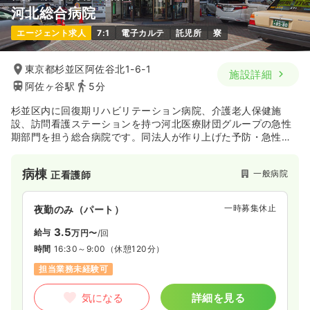
河北総合病院
エージェント求人
7:1
電子カルテ
託児所
寮
東京都杉並区阿佐谷北1-6-1
施設詳細
阿佐ヶ谷駅
5分
杉並区内に回復期リハビリテーション病院、介護老人保健施
設、訪問看護ステーションを持つ河北医療財団グループの急性
期部門を担う総合病院です。同法人が作り上げた予防・急性
期・回復期・在宅医療までの一貫したシステムにより、地域の
人々の健康向上に貢献しています。
病棟
一般病院
正看護師
一時募集休止
夜勤のみ（パート）
3.5
給与
万円〜
/回
時間
16:30～9:00
（休憩120分）
担当業務未経験可
気になる
詳細を見る