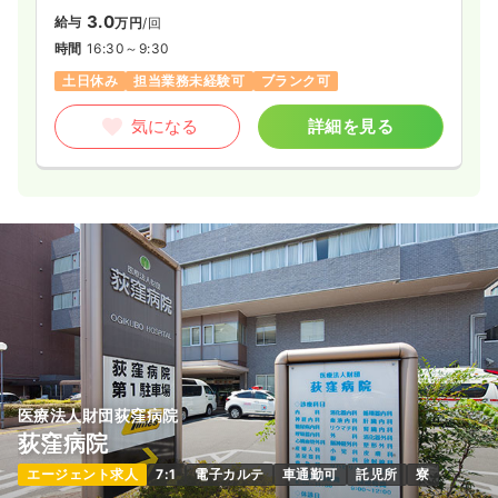
3.0
給与
万円
/回
時間
16:30～9:30
土日休み
担当業務未経験可
ブランク可
気になる
詳細を見る
医療法人財団荻窪病院
荻窪病院
エージェント求人
7:1
電子カルテ
車通勤可
託児所
寮