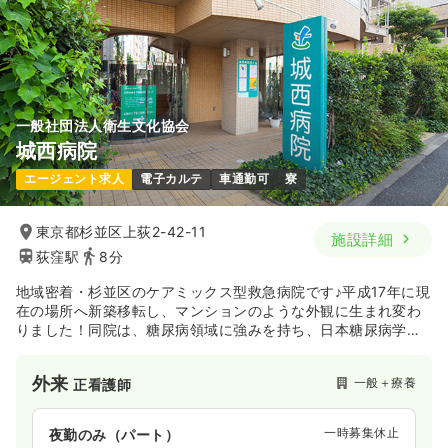
一般社団法人衛生文化協会
城西病院
エージェント求人
電子カルテ
車通勤可
寮
東京都杉並区上荻2-42-11
施設詳細
荻窪駅
8分
地域密着・杉並区のケアミックス型救急病院です♪平成17年に現
在の場所へ新築移転し、マンションのような外観に生まれ変わ
りました！同院は、糖尿病領域に強みを持ち、日本糖尿病学会
専門医である院長先生をはじめ、糖尿病学会に所属した先生方
が多数所属しています。訪問看護ステーション、付属クリニッ
外来
一般＋療養
正看護師
ク等の関連施設があり多種の看護業務に関わる事ができるのみ
ならず、糖尿病療養指導士の資格取得支援があるため、スペシ
ャリストを目指せる環境が整っております。
一時募集休止
夜勤のみ（パート）