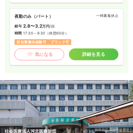
一時募集休止
夜勤のみ（パート）
2.8〜3.2
給与
万円
/回
時間
17:30～9:30
（休憩60分）
担当業務未経験可
ブランク可
気になる
詳細を見る
社会医療法人河北医療財団