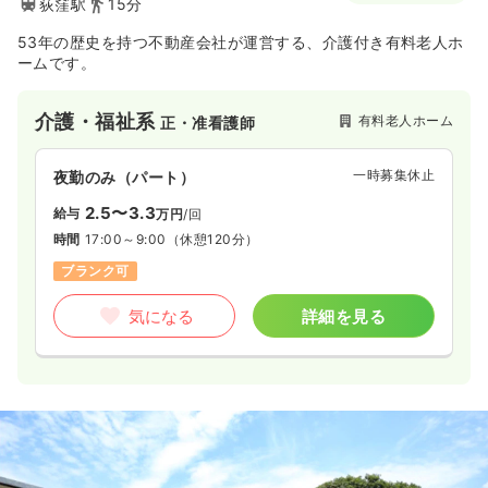
荻窪駅
15分
53年の歴史を持つ不動産会社が運営する、介護付き有料老人ホ
ームです。
介護・福祉系
有料老人ホーム
正・准看護師
一時募集休止
夜勤のみ（パート）
2.5〜3.3
給与
万円
/回
時間
17:00～9:00
（休憩120分）
ブランク可
気になる
詳細を見る