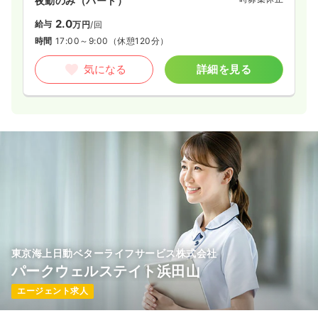
夜勤のみ（パート）
2.0
給与
万円
/回
時間
17:00～9:00
（休憩120分）
気になる
詳細を見る
東京海上日動ベターライフサービス株式会社
パークウェルステイト浜田山
エージェント求人