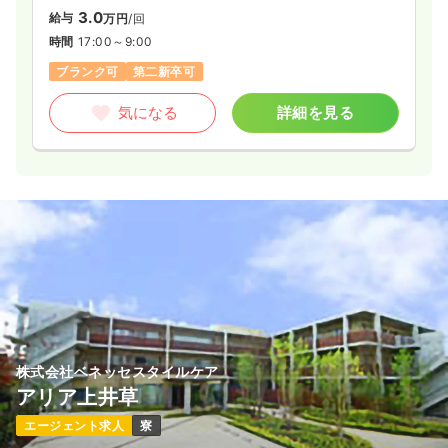
3.0
給与
万円
/回
時間
17:00～9:00
ブランク可
第二新卒可
気になる
詳細を見る
株式会社ベネッセスタイルケア
アリア上井草
エージェント求人
寮