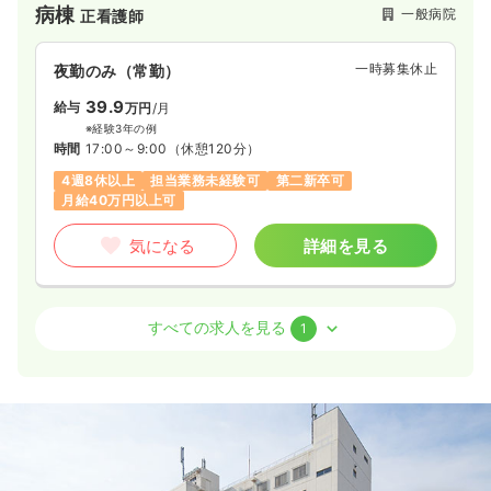
病棟
一般病院
正看護師
一時募集休止
夜勤のみ（常勤）
39.9
給与
万円
/月
※経験3年の例
時間
17:00～9:00
（休憩120分）
4週8休以上
担当業務未経験可
第二新卒可
月給40万円以上可
気になる
詳細を見る
救急外来
一般病院
正看護師
すべての求人を見る
1
一時募集休止
夜勤のみ（パート）
給与
お問い合わせください
時間
17:00～9:00
（休憩120分）
気になる
詳細を見る