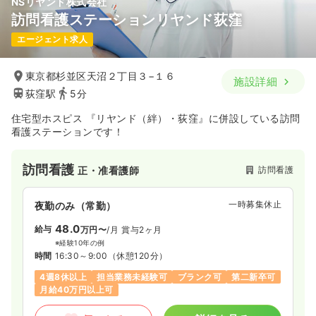
NSリヤンド株式会社
訪問看護ステーションリヤンド荻窪
エージェント求人
東京都杉並区天沼２丁目３−１６
施設詳細
荻窪駅
5分
住宅型ホスピス 『リヤンド（絆）・荻窪』に併設している訪問
看護ステーションです！
訪問看護
訪問看護
正・准看護師
一時募集休止
夜勤のみ（常勤）
48.0
給与
万円〜
/月
賞与2ヶ月
※経験10年の例
時間
16:30～9:00
（休憩120分）
4週8休以上
担当業務未経験可
ブランク可
第二新卒可
月給40万円以上可