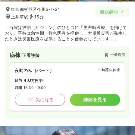
東京都杉並区今川3-1-24
施設詳細
上井草駅
15分
・当院は役割（ビジョン）のひとつに「災害時医療」を掲げて
おり、平時は急性期・救急医療を提供し、大規模災害が発生し
たときは災害医療を提供することを使命としています。
・全国に16あるセコム提携病院の1つです。病院独自の研修等に
加え、提携病院間での交流や研修等を行っています。
病棟
一般病院
正看護師
一時募集休止
夜勤のみ（パート）
4.0
給与
万円
/回
時間
16:30～9:00
気になる
詳細を見る