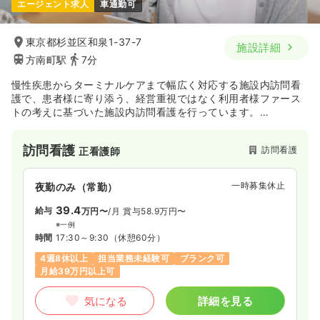
エージェント求人
車通勤可
東京都杉並区和泉1-37-7
施設詳細
方南町駅
7分
慢性疾患からターミナルケアまで幅広く対応する施設内訪問看
護で、患者様に寄り添う、経営重視ではなく利用者様ファース
トの考えに基づいた施設内訪問看護を行っています。
在宅看護に興味のある方、緩和ケアを学びたい方、一人ひとり
に寄り添った看護を実践されたいという方にお勧めです。
訪問看護
訪問看護
正看護師
一時募集休止
夜勤のみ（常勤）
39.4
給与
万円〜
/月
賞与58.9万円〜
※一例
時間
17:30～9:30
（休憩60分）
4週8休以上
担当業務未経験可
ブランク可
月給39万円以上可
気になる
詳細を見る