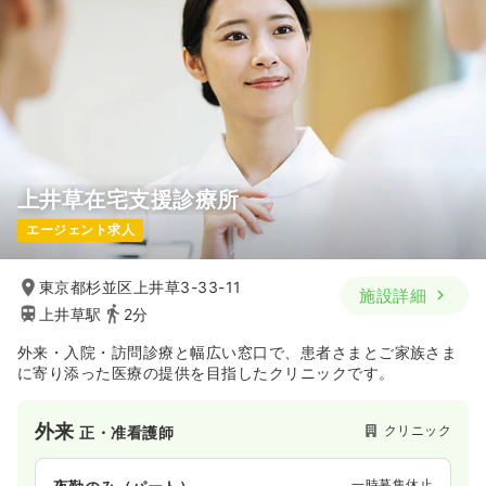
上井草在宅支援診療所
エージェント求人
東京都杉並区上井草3-33-11
施設詳細
上井草駅
2分
外来・入院・訪問診療と幅広い窓口で、患者さまとご家族さま
に寄り添った医療の提供を目指したクリニックです。
外来
クリニック
正・准看護師
一時募集休止