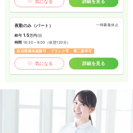
気になる
詳細を見る
一時募集休止
夜勤のみ（パート）
1.5
給与
万円
/回
時間
16:30～9:00
（休憩120分）
担当業務未経験可
ブランク可
第二新卒可
気になる
詳細を見る