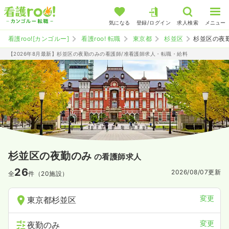
気になる
登録/ログイン
求人検索
メニュー
看護roo![カンゴルー]
看護roo! 転職
東京都
杉並区
杉並区の夜
【2026年8月最新】杉並区の夜勤のみの看護師/准看護師求人・転職・給料
杉並区の夜勤のみ
の看護師求人
26
2026/08/07
更新
全
件（20施設）
変更
東京都杉並区
変更
夜勤のみ