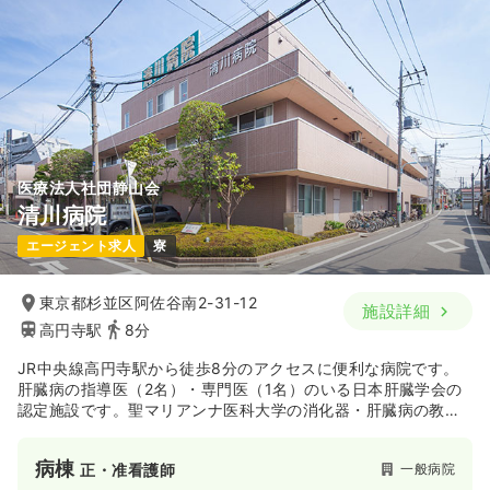
医療法人社団静山会
清川病院
エージェント求人
寮
東京都杉並区阿佐谷南2-31-12
施設詳細
高円寺駅
8分
JR中央線高円寺駅から徒歩8分のアクセスに便利な病院です。
肝臓病の指導医（2名）・専門医（1名）のいる日本肝臓学会の
認定施設です。聖マリアンナ医科大学の消化器・肝臓病の教育
関連病院として展開しています。
病棟
一般病院
正・准看護師