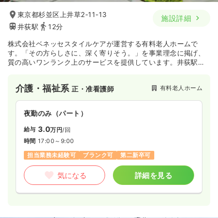
東京都杉並区上井草2-11-13
施設詳細
井荻駅
12分
株式会社ベネッセスタイルケアが運営する有料老人ホームで
す。「その方らしさに、深く寄りそう。」を事業理念に掲げ、
質の高いワンランク上のサービスを提供しています。井荻駅最
寄りで通勤しやすい立地です。
介護・福祉系
有料老人ホーム
正・准看護師
夜勤のみ（パート）
3.0
給与
万円
/回
時間
17:00～9:00
担当業務未経験可
ブランク可
第二新卒可
気になる
詳細を見る