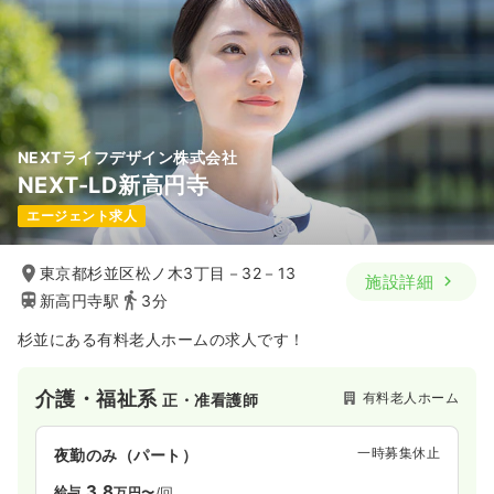
NEXTライフデザイン株式会社
NEXT-LD新高円寺
エージェント求人
東京都杉並区松ノ木3丁目－32－13
施設詳細
新高円寺駅
3分
杉並にある有料老人ホームの求人です！
介護・福祉系
有料老人ホーム
正・准看護師
一時募集休止
夜勤のみ（パート）
3.8
給与
万円〜
/回