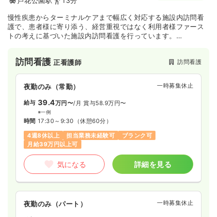
芦花公園駅
13分
慢性疾患からターミナルケアまで幅広く対応する施設内訪問看
護で、患者様に寄り添う、経営重視ではなく利用者様ファース
トの考えに基づいた施設内訪問看護を行っています。
在宅看護に興味のある方、緩和ケアを学びたい方、一人ひとり
に寄り添った看護を実践されたいという方にお勧めです。
訪問看護
訪問看護
正看護師
一時募集休止
夜勤のみ（常勤）
39.4
給与
万円〜
/月
賞与58.9万円〜
※一例
時間
17:30～9:30
（休憩60分）
4週8休以上
担当業務未経験可
ブランク可
月給39万円以上可
気になる
詳細を見る
一時募集休止
夜勤のみ（パート）