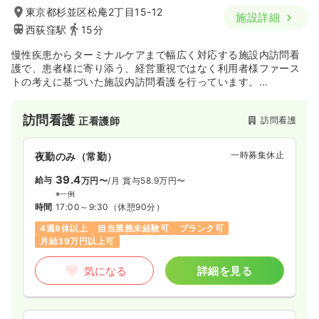
東京都杉並区松庵2丁目15-12
施設詳細
西荻窪駅
15分
慢性疾患からターミナルケアまで幅広く対応する施設内訪問看
護で、患者様に寄り添う、経営重視ではなく利用者様ファース
トの考えに基づいた施設内訪問看護を行っています。
在宅看護に興味のある方、緩和ケアを学びたい方、一人ひとり
に寄り添った看護を実践されたいという方にお勧めです。
訪問看護
訪問看護
正看護師
一時募集休止
夜勤のみ（常勤）
39.4
給与
万円〜
/月
賞与58.9万円〜
※一例
時間
17:00～9:30
（休憩90分）
4週8休以上
担当業務未経験可
ブランク可
月給39万円以上可
気になる
詳細を見る