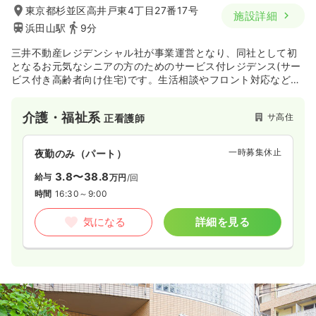
東京都杉並区高井戸東4丁目27番17号
施設詳細
浜田山駅
9分
三井不動産レジデンシャル社が事業運営となり、同社として初
となるお元気なシニアの方のためのサービス付レジデンス(サー
ビス付き高齢者向け住宅)です。生活相談やフロント対応など、
ご入居者へのホスピタリティサービスの提供と共に、専門性の
高いサービス（介護・看護・医療・食事など）の体制の充実も
介護・福祉系
サ高住
正看護師
図っております。その中でも「介護・看護」に関しましては、
全国で10施設以上の有料老人ホームを展開している東京海上日
動ベターライフサービス株式会社が運営受託をしており、ご入
一時募集休止
夜勤のみ（パート）
居者さまお一人おひとりのニーズにあった上質な暮らしのため
にホスピタリティあふれるサービスを提供します。
3.8〜38.8
給与
万円
/回
時間
16:30～9:00
気になる
詳細を見る