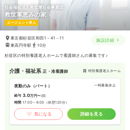
社会福祉法人救世軍社会事業団
救世軍恵みの家
エージェント求人
東京都杉並区和田1－41－11
施設詳細
東高円寺駅
10分
杉並区の特別養護老人ホームで看護師さんの募集です♪
介護・福祉系
特別養護老人ホーム
正・准看護師
一時募集休止
夜勤のみ（パート）
3.0
給与
万円〜
/回
時間
17:00～9:00
（休憩120分）
気になる
詳細を見る