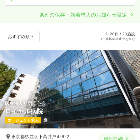
条件の保存・新着求人のお知らせ設定
1-20件 / 20施設
※一時募集休止中を含む
医療法人社団回心会
ロイヤル病院
エージェント求人
寮
東京都杉並区下高井戸4-6-2
施設詳細