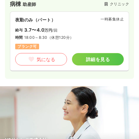
病棟
クリニック
助産師
一時募集休止
夜勤のみ（パート）
3.7〜4.0
給与
万円
/回
時間
18:00～8:30
（休憩120分）
ブランク可
気になる
詳細を見る