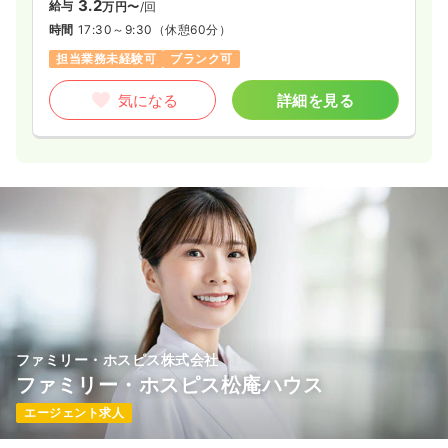
3.2
給与
万円〜
/回
時間
17:30～9:30
（休憩60分）
担当業務未経験可
ブランク可
気になる
詳細を見る
ファミリー・ホスピス株式会社
ファミリー・ホスピス松庵ハウス
エージェント求人