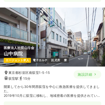
医療法人社団山斗会
山中病院
エージェント求人
電子カルテ
託児所
寮
東京都杉並区南荻窪1-5-15
施設詳細
荻窪駅
15分
開業してから30年間西荻窪を中心に救急医療を提供してきまし
た。
2019年10月に荻窪に移転し、地域密着の医療を提供されている
病院です。