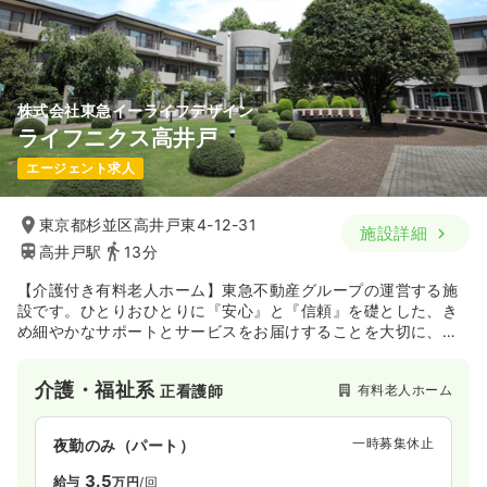
株式会社東急イーライフデザイン
ライフニクス高井戸
エージェント求人
東京都杉並区高井戸東4-12-31
施設詳細
高井戸駅
13分
【介護付き有料老人ホーム】東急不動産グループの運営する施
設です。ひとりおひとりに『安心』と『信頼』を礎とした、き
め細やかなサポートとサービスをお届けすることを大切に、プ
ライバシーや個性を尊重した快適で利便性を考慮した心地よい
『住環境』、『安心』、『安全』に配慮した24時間フルタイム
介護・福祉系
有料老人ホーム
正看護師
サポート・医療支援体制を目指しています。
一時募集休止
夜勤のみ（パート）
3.5
給与
万円
/回