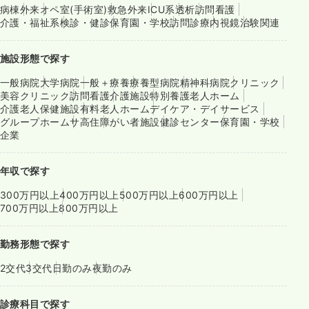
病棟
外来
オペ室(手術室)
救急外来
ICU系
透析
訪問看護
介護・福祉系
検診・健診
保育園・学校
訪問診療
内視鏡
治験関連
施設形態で探す
一般病院
大学病院
一般＋療養
療養型病院
精神科病院
クリニック
美容クリニック
訪問看護
介護施設
特別養護老人ホーム
介護老人保健施設
有料老人ホーム
デイケア・デイサービス
グループホーム
サ高住
障がい者施設
健診センター
保育園・学校
企業
年収で探す
300万円以上
400万円以上
500万円以上
600万円以上
700万円以上
800万円以上
勤務形態で探す
2交代
3交代
日勤のみ
夜勤のみ
診療科目で探す