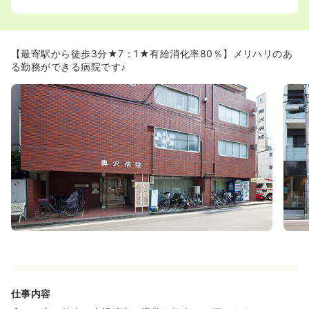
ハリを持って働く看護師を支援しています。地方から出て
きた方や海外に旅行したい方など、年に1回7～10日の長期
休暇を取られていらっしゃいます！
【最寄駅から徒歩3分★7：1★有給消化率80％】メリハリのあ
≪教育研修充実≫
る勤務ができる病院です♪
◆認定看護師資格取得を目指す方には、研修費用負担の支
援があります。また中途採用の方にも必ずプリセプターが
付き、勤務に慣れるまでの間はしっかりとサポートしてい
ただけます。
◆新人の看護師さんの間で「オレンジの会」という会があ
り、週1回程度集まって、新人同士の絆を深め合う会だそう
です。2012年度から始まり、効果もあってか2012年度は
新人の退職者は0だったそうです♪新しい環境に飛び込むの
が不安な方にオススメの病院です！
仕事内容