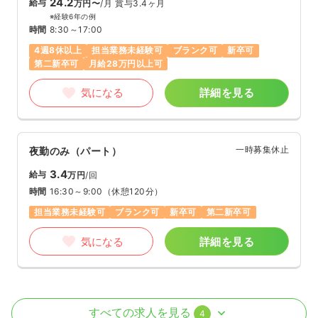
24.2
給与
万円〜
/月
賞与3.4ヶ月
※経験6年の例
時間
8:30～17:00
4週8休以上
担当業務未経験可
ブランク可
新卒可
第二新卒可
月給28万円以上可
気になる
詳細を見る
一時募集休止
夜勤のみ（パート）
3.4
給与
万円
/回
時間
16:30～9:00
（休憩120分）
担当業務未経験可
ブランク可
新卒可
第二新卒可
気になる
詳細を見る
外来
一般病院
正看護師
すべての求人を見る
4