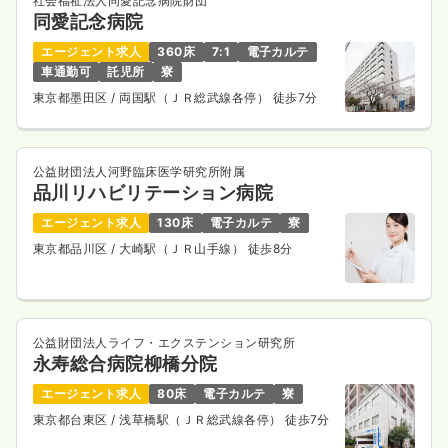
社会福祉法人同愛記念病院財団
同愛記念病院
エージェント求人
360床
7:1
電子カルテ
車通勤可
託児所
寮
東京都墨田区
/ 両国駅（ＪＲ総武線各停） 徒歩7分
公益財団法人河野臨床医学研究所附属
品川リハビリテーション病院
エージェント求人
130床
電子カルテ
寮
東京都品川区
/ 大崎駅（ＪＲ山手線） 徒歩8分
公益財団法人ライフ・エクステンション研究所
永寿総合病院柳橋分院
エージェント求人
80床
電子カルテ
寮
東京都台東区
/ 浅草橋駅（ＪＲ総武線各停） 徒歩7分