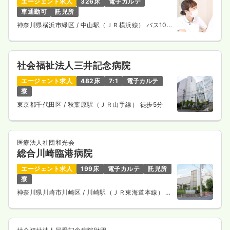
エージェント求人
326床
電子カルテ
内視鏡
車通勤可
託児所
一般病院
正・准看護師
神奈川県横浜市緑区
/ 中山駅（ＪＲ横浜線） バス10
分
一時募集休止
日勤のみ（常勤）
25.3
給与
万円
/月
賞与3.6ヶ月
社会福祉法人三井記念病院
※経験9年の例
時間
8:30～17:00
エージェント求人
482床
7:1
電子カルテ
月給25万円以上可
寮
東京都千代田区
/ 秋葉原駅（ＪＲ山手線） 徒歩5分
気になる
詳細を見る
医療法人社団和光会
総合川崎臨港病院
一時募集休止
日勤のみ（パート）
エージェント求人
199床
電子カルテ
託児所
給与
お問い合わせください
寮
時間
8:30～17:00
神奈川県川崎市川崎区
/ 川崎駅（ＪＲ東海道本線） バ
ス10分
気になる
詳細を見る