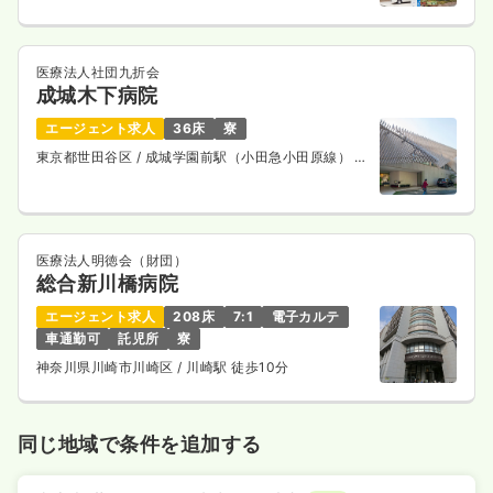
医療法人社団九折会
成城木下病院
エージェント求人
36床
寮
東京都世田谷区
/ 成城学園前駅（小田急小田原線） 徒
歩3分
医療法人明徳会（財団）
総合新川橋病院
エージェント求人
208床
7:1
電子カルテ
車通勤可
託児所
寮
神奈川県川崎市川崎区
/ 川崎駅 徒歩10分
同じ地域で条件を追加する