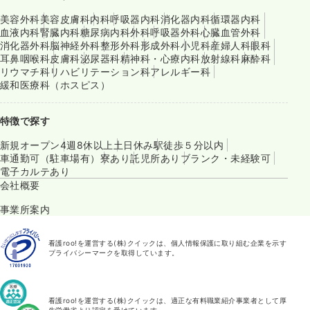
美容外科
美容皮膚科
内科
呼吸器内科
消化器内科
循環器内科
血液内科
腎臓内科
糖尿病内科
外科
呼吸器外科
心臓血管外科
消化器外科
脳神経外科
整形外科
形成外科
小児科
産婦人科
眼科
耳鼻咽喉科
皮膚科
泌尿器科
精神科・心療内科
放射線科
麻酔科
リウマチ科
リハビリテーション科
アレルギー科
緩和医療科（ホスピス）
特徴で探す
新規オープン
4週8休以上
土日休み
駅徒歩５分以内
車通勤可（駐車場有）
寮あり
託児所あり
ブランク・未経験可
電子カルテあり
会社概要
事業所案内
看護roo!を運営する(株)クイックは、個人情報保護に取り組む企業を示す
プライバシーマークを取得しています。
看護roo!を運営する(株)クイックは、適正な有料職業紹介事業者として厚