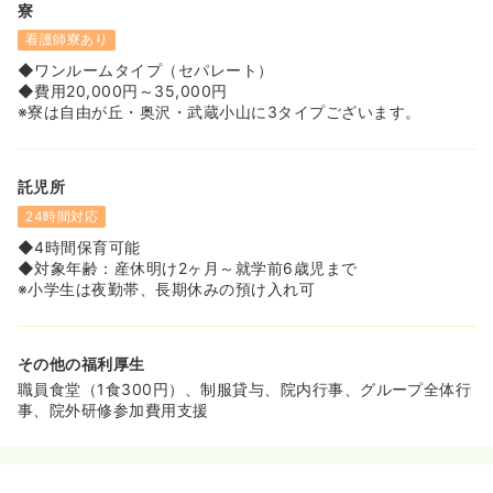
寮
看護師寮あり
◆ワンルームタイプ（セパレート）
◆費用20,000円～35,000円
※寮は自由が丘・奥沢・武蔵小山に3タイプございます。
託児所
24時間対応
◆4時間保育可能
◆対象年齢：産休明け2ヶ月～就学前6歳児まで
※小学生は夜勤帯、長期休みの預け入れ可
その他の福利厚生
職員食堂（1食300円）、制服貸与、院内行事、グループ全体行
事、院外研修参加費用支援