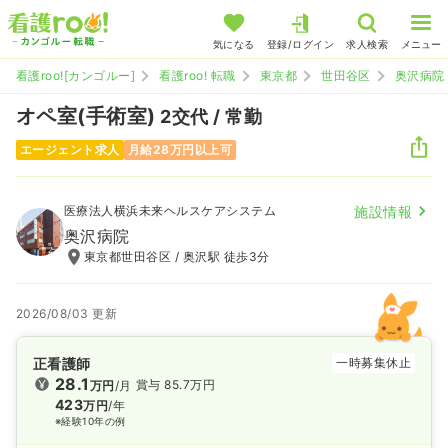
気になる
登録/ログイン
求人検索
メニュー
看護roo![カンゴルー]
看護roo! 転職
東京都
世田谷区
奥沢病院
オペ室(手術室)
2交代 / 常勤
エージェント求人
月給28万円以上可
医療法人横浜未来ヘルスケアシステム
施設情報
奥沢病院
東京都世田谷区 / 奥沢駅 徒歩3分
2026/08/03 更新
正看護師
一時募集休止
28.1
賞与 85.7万円
万円
/月
423
万円
/年
※経験10年の例