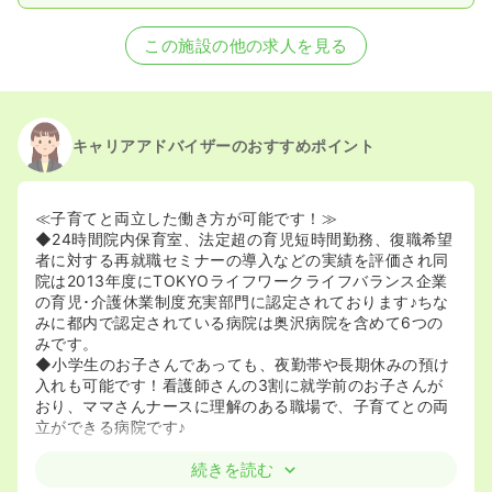
この施設の他の求人を見る
キャリアアドバイザーのおすすめポイント
≪子育てと両立した働き方が可能です！≫
◆24時間院内保育室、法定超の育児短時間勤務、復職希望
者に対する再就職セミナーの導入などの実績を評価され同
院は2013年度にTOKYOライフワークライフバランス企業
の育児･介護休業制度充実部門に認定されております♪ちな
みに都内で認定されている病院は奥沢病院を含めて6つの
みです。
◆小学生のお子さんであっても、夜勤帯や長期休みの預け
入れも可能です！看護師さんの3割に就学前のお子さんが
おり、ママさんナースに理解のある職場で、子育てとの両
立ができる病院です♪
≪メリハリの付いた生活≫
続きを読む
◆有給休暇は年間80％が消化されており、病院としてメリ