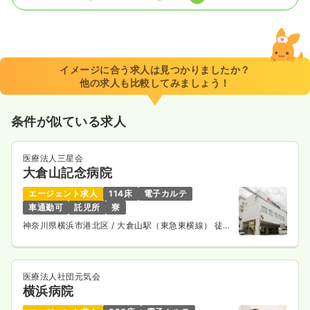
一時募集休止
日勤のみ（常勤）
25.3
給与
万円
/月
賞与3.6ヶ月
※経験10年の例
イメージに合う求人は見つかりましたか？
時間
8:30～17:00
他の求人も比較してみましょう！
日祝休み
月給25万円以上可
条件が似ている求人
気になる
詳細を見る
医療法人三星会
大倉山記念病院
一時募集休止
2交代（常勤）
エージェント求人
114床
電子カルテ
給与
お問い合わせください
車通勤可
託児所
寮
時間
8:30～17:00
神奈川県横浜市港北区
/ 大倉山駅（東急東横線） 徒歩
日祝休み
7分
気になる
詳細を見る
医療法人社団元気会
横浜病院