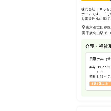
株式会社ベネッセ
ホームです。「そ
を事業理念に掲げ
スを提供していま
東京都世田谷区粕
すい立地です。
千歳烏山駅
1
介護・福祉
日勤のみ（常
31.7〜3
給与
※一例
時間
8:45～17
4週8休以上