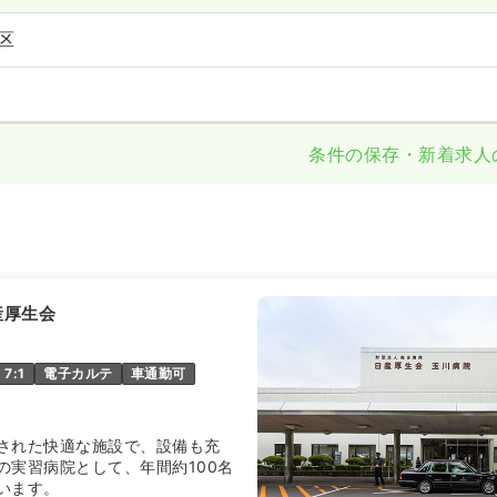
区
条件の保存・新着求人
産厚生会
7:1
電子カルテ
車通勤可
された快適な施設で、設備も充
の実習病院として、年間約100名
います。