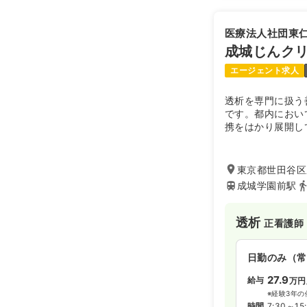
医療法人社団東
日勤のみ（常
成城じんク
25.3
給与
万
エージェント求人
※経験4年の
時間
9:00～16
透析を専門に扱う
年間休日121
です。都内におい
携をはかり展開し
2交代（常勤
東京都世田谷区成
30.6
給与
万
成城学園前駅
※経験4年の
時間
8:30～17
年間休日121
透析
正看護師
日勤のみ（常
夜勤のみ（常
27.9
給与
万円
給与
お問い合
※経験3年の
時間
16:30～9
時間
7:30～15