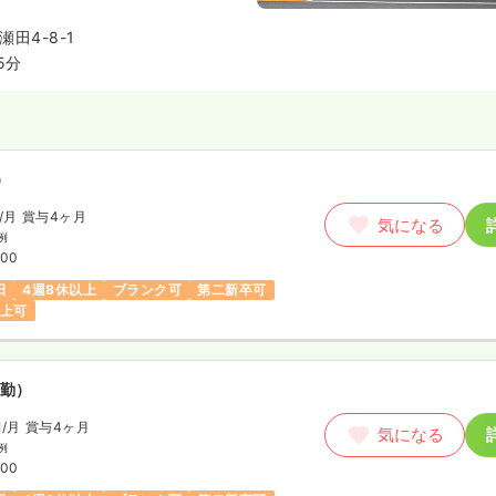
田4-8-1
5分
）
/月
賞与4ヶ月
気になる
例
:00
日
4週8休以上
ブランク可
第二新卒可
以上可
勤）
円
/月
賞与4ヶ月
気になる
例
:00