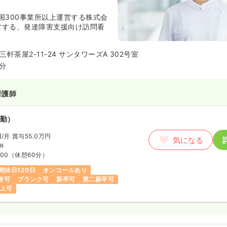
国300事業所以上運営する株式会
が運営する、発達障害支援向け訪問看
）
〜
/年
気になる
軒茶屋2-11-24 サンタワーズA 302号室
例
4分
:00
日
年収500万円以上可
看護師
勤）
円
/月
賞与55.0万円
勤）
気になる
例
〜
/月
:00
（休憩60分）
気になる
間休日120日
オンコールあり
:00
験可
ブランク可
新卒可
第二新卒可
担当業務未経験可
第二新卒可
以上可
以上可
看護師