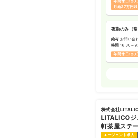
年間休日120
月給27万円
夜勤のみ（常
給与
お問い合
時間
16:30～9
年間休日120
オペ室(手術
日勤のみ（常
32.1
給与
万円
※経験4年の
株式会社LITALI
時間
8:30～17
LITALIC
日祝休み
年
月給32万円
軒茶屋ステ
エージェント求人