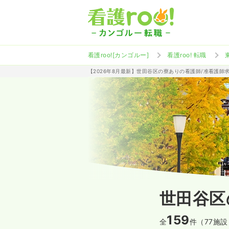
看護roo![カンゴルー]
看護roo! 転職
【2026年8月最新】世田谷区の寮ありの看護師/准看護師
世田谷区
159
全
件（77施設