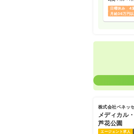
年間休日121
日曜休み
4
月給36万円
株式会社ベネッ
メディカル
芦花公園
エージェント求人