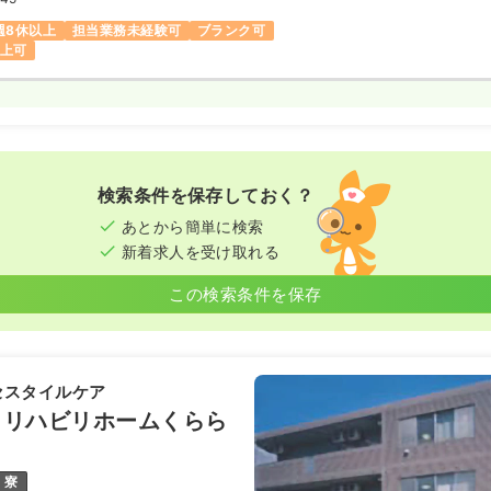
日
4週8休以上
週8休以上
担当業務未経験可
ブランク可
以上可
検索条件を保存しておく？
あとから簡単に検索
新着求人を受け取れる
この検索条件を保存
セスタイルケア
・リハビリホームくらら
寮