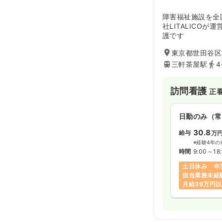
病棟
助産師
障害福祉施設を全
社LITALICO
2交代（常勤
護です
515
給与
万円
東京都世田谷区三
※経験5年の
三軒茶屋駅
時間
8:30～17
年間休日120
訪問看護
正
外来
正看護師
日勤のみ（常
30.8
給与
万
日勤のみ（常
※経験4年の
27.6
給与
万円
時間
9:00～18
※一例
土日休み
年
時間
9:00～16
担当業務未経
4週8休以上
月給39万円
月給27万円
救急外来
正