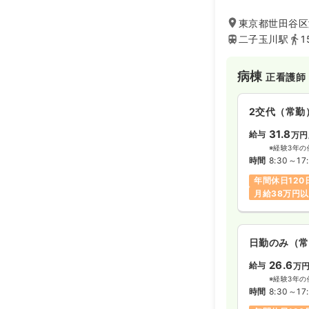
東京都世田谷区瀬
二子玉川駅
1
病棟
正看護師
2交代（常勤
31.8
給与
万円
※経験3年の
時間
8:30～17
年間休日120
月給38万円
日勤のみ（常
26.6
給与
万
※経験3年の
時間
8:30～17