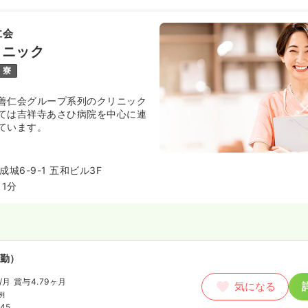
仁会
勤）
リニック
円
/月
賞与101.5万円
気になる
寮
例
:00
善仁会グループ系列のクリニック
日
4週8休以上
月給27万円以上可
ては吉祥寺あさひ病院を中心に連
ています。
）
城6-9-1 五和ビル3F
円
/月
賞与101.5万円
気になる
1分
例
:00
日
4週8休以上
月給32万円以上可
勤）
勤）
/月
賞与4.79ヶ月
気になる
わせください
例
気になる
:00
:45