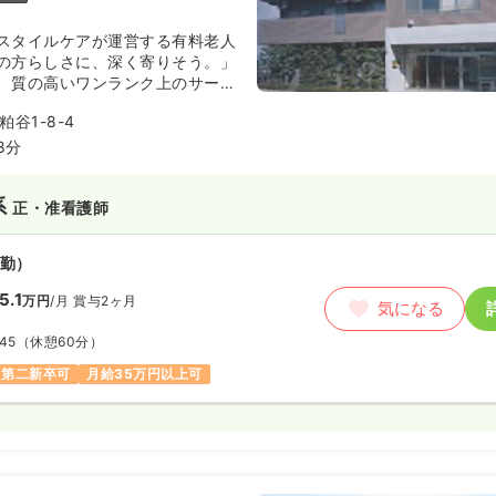
スタイルケアが運営する有料老人
の方らしさに、深く寄りそう。」
、質の高いワンランク上のサービ
す。千歳烏山駅最寄りで通勤しや
谷1-8-4
8分
系
正・准看護師
勤）
5.1
万円
/月
賞与2ヶ月
気になる
:45
（休憩60分）
第二新卒可
月給35万円以上可