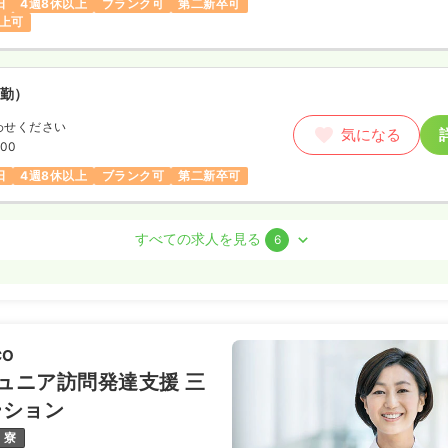
日
4週8休以上
ブランク可
第二新卒可
以上可
勤）
わせください
気になる
:00
日
4週8休以上
ブランク可
第二新卒可
室)
正看護師
すべての求人を見る
6
勤）
/月
賞与94.7万円
気になる
例
CO
:00
Oジュニア訪問発達支援 三
間休日120日
4週8休以上
オンコールあり
以上可
ーション
寮