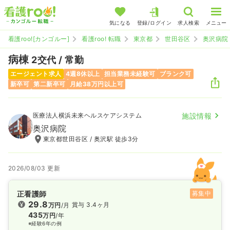
気になる
登録/ログイン
求人検索
メニュー
看護roo![カンゴルー]
看護roo! 転職
東京都
世田谷区
奥沢病院
病棟
2交代 / 常勤
エージェント求人
4週8休以上
担当業務未経験可
ブランク可
新卒可
第二新卒可
月給38万円以上可
医療法人横浜未来ヘルスケアシステム
施設情報
奥沢病院
東京都世田谷区 / 奥沢駅 徒歩3分
2026/08/03 更新
正看護師
募集中
29.8
賞与 3.4ヶ月
万円
/月
435
万円
/年
※経験6年の例