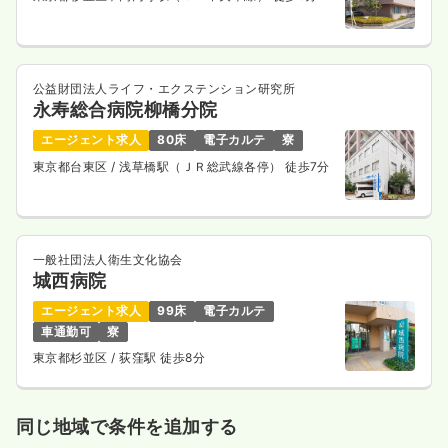
公益財団法人ライフ・エクステンション研究所
永寿総合病院柳橋分院
エージェント求人
80床
電子カルテ
寮
東京都台東区
/ 浅草橋駅（ＪＲ総武線各停） 徒歩7分
一般社団法人衛生文化協会
城西病院
エージェント求人
99床
電子カルテ
車通勤可
寮
東京都杉並区
/ 荻窪駅 徒歩8分
同じ地域で条件を追加する