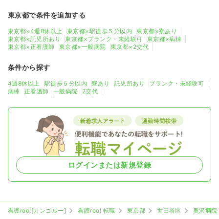
東京都で条件を追加する
東京都×4週8休以上
東京都×駅徒歩５分以内
東京都×寮あり
東京都×託児所あり
東京都×ブランク・未経験可
東京都×病棟
東京都×正看護師
東京都×一般病院
東京都×2交代
条件から探す
4週8休以上
駅徒歩５分以内
寮あり
託児所あり
ブランク・未経験可
病棟
正看護師
一般病院
2交代
ログインまたは新規登録
看護roo![カンゴルー]
看護roo! 転職
東京都
世田谷区
奥沢病院