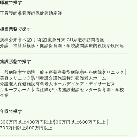
職種で探す
正看護師
准看護師
保健師
助産師
担当業務で探す
病棟
外来
オペ室(手術室)
救急外来
ICU系
透析
訪問看護
介護・福祉系
検診・健診
保育園・学校
訪問診療
内視鏡
治験関連
施設形態で探す
一般病院
大学病院
一般＋療養
療養型病院
精神科病院
クリニック
美容クリニック
訪問看護
介護施設
特別養護老人ホーム
介護老人保健施設
有料老人ホーム
デイケア・デイサービス
グループホーム
サ高住
障がい者施設
健診センター
保育園・学校
企業
年収で探す
300万円以上
400万円以上
500万円以上
600万円以上
700万円以上
800万円以上