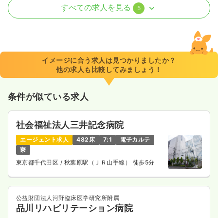
外来
一般病院
正看護師
すべての求人を見る
5
一時募集休止
日勤のみ（常勤）
25.3
給与
万円
/月
賞与3.6ヶ月
※経験10年の例
イメージに合う求人は見つかりましたか？
時間
8:30～17:00
他の求人も比較してみましょう！
日祝休み
月給25万円以上可
条件が似ている求人
気になる
詳細を見る
社会福祉法人三井記念病院
一時募集休止
2交代（常勤）
エージェント求人
482床
7:1
電子カルテ
寮
給与
お問い合わせください
東京都千代田区
/ 秋葉原駅（ＪＲ山手線） 徒歩5分
時間
8:30～17:00
日祝休み
気になる
詳細を見る
公益財団法人河野臨床医学研究所附属
品川リハビリテーション病院