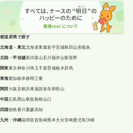
都道府県で探す
北海道・東北
北海道
青森
岩手
宮城
秋田
山形
福島
北陸・甲信越
新潟
富山
石川
福井
山梨
長野
関東
東京
神奈川
埼玉
千葉
茨城
栃木
群馬
東海
愛知
岐阜
静岡
三重
関西
大阪
京都
兵庫
滋賀
奈良
和歌山
中国
広島
岡山
鳥取
島根
山口
四国
徳島
香川
愛媛
高知
九州・沖縄
福岡
佐賀
長崎
熊本
大分
宮崎
鹿児島
沖縄