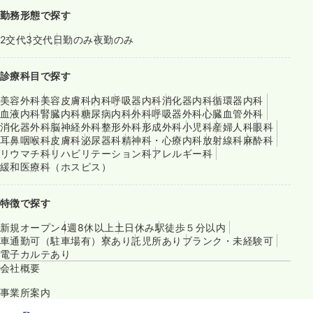
勤務形態で探す
2交代
3交代
日勤のみ
夜勤のみ
診療科目で探す
美容外科
美容皮膚科
内科
呼吸器内科
消化器内科
循環器内科
血液内科
腎臓内科
糖尿病内科
外科
呼吸器外科
心臓血管外科
消化器外科
脳神経外科
整形外科
形成外科
小児科
産婦人科
眼科
耳鼻咽喉科
皮膚科
泌尿器科
精神科・心療内科
放射線科
麻酔科
リウマチ科
リハビリテーション科
アレルギー科
緩和医療科（ホスピス）
特徴で探す
新規オープン
4週8休以上
土日休み
駅徒歩５分以内
車通勤可（駐車場有）
寮あり
託児所あり
ブランク・未経験可
電子カルテあり
会社概要
事業所案内