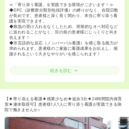
≪「寄り添う看護」を実践できる環境がございます！≫
◆DPC（診断群分類別包括評価）の縛りがなく、在院日数
が長めです。患者様と深く長く関わり、本当に寄り添う看
護を実現できます。
◆救急の受け入れをなくしたため、突発的なオペ対応など
に追われることがなく、目の前の患者様にじっくりと向き
合えます！
◆非言語的な反応（ノンバーバル看護）を感じ取る能力が
求められます。患者様のご家族に看護成果をお伝えし、感
謝されるという大きなやりがいを感じられます！
≪子育てと両立した働き方が可能です！≫
続きを読む
◆24時間院内保育室、法定超の育児短時間勤務、復職希望
者に対する再就職セミナーの導入などの実績を評価され同
院は2013年度にTOKYOライフワークライフバランス企業
の育児･介護休業制度充実部門に認定されております♪ちな
みに都内で認定されている病院は奥沢病院を含めて6つの
【★寄り添える看護★残業少なめ★徒歩3分★24時間院内保育
みです。
室★連休取得可】患者様1人1人に寄り添う看護が実践できる病
◆小学生のお子さんであっても、夜勤帯や長期休みの預け
院で働きませんか♪
入れも可能です！看護師さんの3割に就学前のお子さんが
おり、ママさんナースに理解のある職場で、子育てとの両
立ができる病院です♪