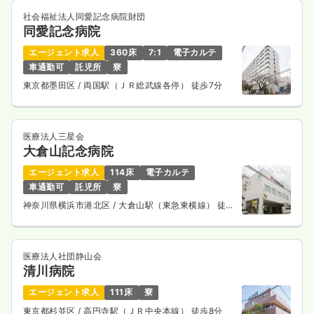
社会福祉法人同愛記念病院財団
同愛記念病院
オペ室(手術室)
一般病院
正看護師
エージェント求人
360床
7:1
電子カルテ
車通勤可
託児所
寮
一時募集休止
2交代（常勤）
東京都墨田区
/ 両国駅（ＪＲ総武線各停） 徒歩7分
28.1
給与
万円
/月
賞与85.7万円
※経験10年の例
時間
8:30～17:00
医療法人三星会
月給28万円以上可
大倉山記念病院
エージェント求人
114床
電子カルテ
気になる
詳細を見る
車通勤可
託児所
寮
神奈川県横浜市港北区
/ 大倉山駅（東急東横線） 徒歩
7分
医療法人社団静山会
清川病院
エージェント求人
111床
寮
東京都杉並区
/ 高円寺駅（ＪＲ中央本線） 徒歩8分