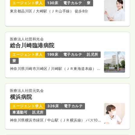
エージェント求人
130床
電子カルテ
寮
東京都品川区
/ 大崎駅（ＪＲ山手線） 徒歩8分
内視鏡
一般病院
正・准看護師
一時募集休止
日勤のみ（常勤）
医療法人社団和光会
25.3
給与
万円
/月
賞与3.6ヶ月
総合川崎臨港病院
※経験9年の例
時間
8:30～17:00
エージェント求人
199床
電子カルテ
託児所
月給25万円以上可
寮
神奈川県川崎市川崎区
/ 川崎駅（ＪＲ東海道本線） バ
気になる
詳細を見る
ス10分
医療法人社団元気会
横浜病院
一時募集休止
日勤のみ（パート）
エージェント求人
326床
電子カルテ
給与
お問い合わせください
車通勤可
託児所
時間
8:30～17:00
神奈川県横浜市緑区
/ 中山駅（ＪＲ横浜線） バス10
分
気になる
詳細を見る