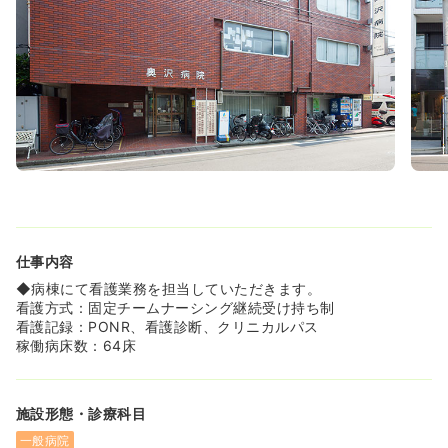
≪メリハリの付いた生活≫
◆有給休暇は90％以上消化されており、病院としてメリハ
リを持って働く看護師を支援しています。地方から出てき
た方や海外に旅行したい方など、年に1回7～10日の長期休
暇を取られていらっしゃいます！
≪教育研修充実≫
◆認定看護師資格取得を目指す方には、研修費用負担の支
援があります（感染認定看護師1名在籍）。また中途採用の
方にも必ずプリセプターが付き、勤務に慣れるまでの間は
しっかりとサポートしていただけます。
◆新人の看護師さんの間で「オレンジの会」という会があ
り、週1回程度集まって、新人同士の絆を深め合う会だそう
仕事内容
です。2012年度から始まり、効果もあってか2012年度は
◆病棟にて看護業務を担当していただきます。
新人の退職者は0だったそうです♪新しい環境に飛び込むの
看護方式：固定チームナーシング継続受け持ち制
が不安な方にオススメの病院です！
看護記録：PONR、看護診断、クリニカルパス
稼働病床数：64床
施設形態・診療科目
一般病院