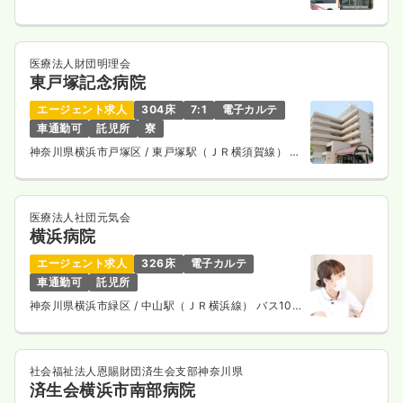
一時募集休止
日勤のみ（パート）
医療法人財団明理会
東戸塚記念病院
1,500
給与
時給
円
時間
8:30～17:00
エージェント求人
304床
7:1
電子カルテ
車通勤可
託児所
寮
ブランク可
時給1,500円以上可
神奈川県横浜市戸塚区
/ 東戸塚駅（ＪＲ横須賀線） 徒
歩4分
気になる
詳細を見る
医療法人社団元気会
横浜病院
ICU系
一般＋療養
正看護師
エージェント求人
326床
電子カルテ
車通勤可
託児所
一時募集休止
2交代（常勤）
神奈川県横浜市緑区
/ 中山駅（ＪＲ横浜線） バス10
分
31.5
給与
万円
/月
賞与3.1ヶ月
※経験4年の例
時間
8:30～17:00
社会福祉法人恩賜財団済生会支部神奈川県
済生会横浜市南部病院
4週8休以上
オンコールあり
ブランク可
第二新卒可