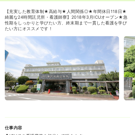
◆スポーツ整形に強みをもつ同院は、オリンピックのスピ
ードスケートチーム担当ドクターが在籍しているのでスポ
【充実した教育体制★高給与★人間関係◎★年間休日118日★
ーツ整形に関する幅広い疾患に携わることが出来ます。
綺麗な24時間託児所・看護師寮】2018年3月ICUオープン★急
◆オペ件数の2/3が整形外科です。整形に興味がある人に
性期をしっかりと学びたい方、終末期まで一貫した看護を学び
はもってこいの環境です。
たい方にオススメです！
◆認定看護師が3名（皮膚・排泄ケア 、がん化学療法看
護・緩和ケア）とがん看護専門看護師が1名在籍していま
す。
≪既卒・新卒問わず盤石なフォロー体制に定評がありま
す！≫
◆実技面をフォローする「実地指導者」と精神面をフォロ
ーする「エルダーナース」の両方がつきます。その人ぞれ
ぞれのレベルに合わせ、しっかりと独り立ち出来るまでフ
ォローをしてもらえます。
◆日本病院機能評価認定を受けており、24時間の救急医療
にも対応しています。質の高い医療と心のこもった看護を
目指して、地域に密着した医療を提供しています。
◆2012年4月から緩和ケア病棟を立ち上げ、急性期から慢
性期、終末期まで一貫した看護ができます。
≪充実した研修プログラム≫
仕事内容
◆入職後には、3週間もの期間をかけて、しっかりとした