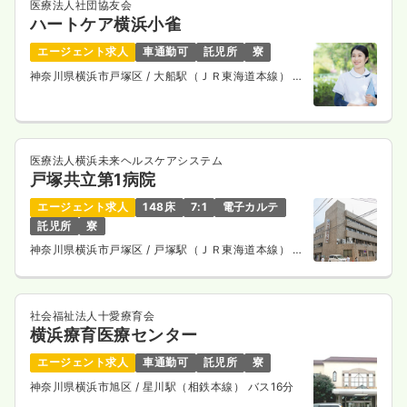
医療法人社団協友会
一時募集休止
日勤のみ（パート）
ハートケア横浜小雀
1,500
給与
時給
円
エージェント求人
車通勤可
託児所
寮
時間
8:30～17:00
神奈川県横浜市戸塚区
/ 大船駅（ＪＲ東海道本線） バ
ス28分
オンコールあり
ブランク可
時給1,500円以上可
気になる
詳細を見る
医療法人横浜未来ヘルスケアシステム
戸塚共立第1病院
エージェント求人
148床
7:1
電子カルテ
救急外来
一般＋療養
正看護師
託児所
寮
神奈川県横浜市戸塚区
/ 戸塚駅（ＪＲ東海道本線） 徒
一時募集休止
2交代（常勤）
歩6分
34.3
給与
万円
/月
賞与2.9ヶ月
※経験6年の例
社会福祉法人十愛療育会
時間
8:30～17:00
横浜療育医療センター
4週8休以上
ブランク可
月給34万円以上可
エージェント求人
車通勤可
託児所
寮
神奈川県横浜市旭区
/ 星川駅（相鉄本線） バス16分
気になる
詳細を見る