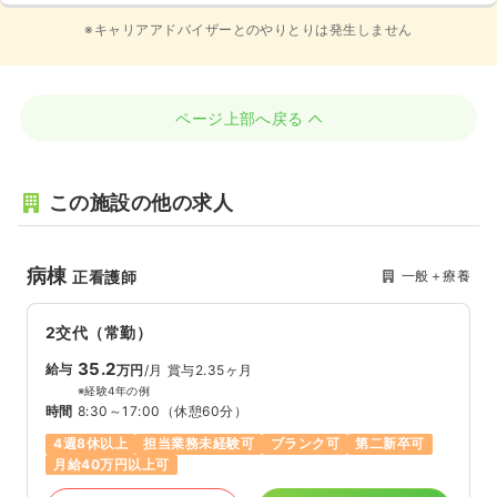
※キャリアアドバイザーとのやりとりは発生しません
ページ上部へ戻る
この施設の他の求人
病棟
一般＋療養
正看護師
2交代（常勤）
35.2
給与
万円
/月
賞与2.35ヶ月
※経験4年の例
時間
8:30～17:00
（休憩60分）
4週8休以上
担当業務未経験可
ブランク可
第二新卒可
月給40万円以上可