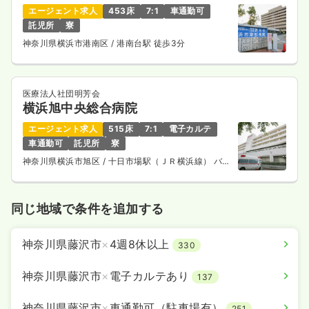
月給34万円以上可
エージェント求人
453床
7:1
車通勤可
託児所
寮
気になる
詳細を見る
神奈川県横浜市港南区
/ 港南台駅 徒歩3分
一時募集休止
日勤のみ（パート）
医療法人社団明芳会
横浜旭中央総合病院
1,500
給与
時給
円
時間
8:30～17:00
エージェント求人
515床
7:1
電子カルテ
車通勤可
託児所
寮
オンコールあり
ブランク可
第二新卒可
時給1,500円以上可
神奈川県横浜市旭区
/ 十日市場駅（ＪＲ横浜線） バス
14分
気になる
詳細を見る
同じ地域で条件を追加する
一時募集休止
神奈川県藤沢市
×
4週8休以上
夜勤のみ（パート）
330
3.3
給与
万円〜
/回
神奈川県藤沢市
×
電子カルテあり
137
時間
16:30～9:00
オンコールあり
ブランク可
第二新卒可
神奈川県藤沢市
×
車通勤可（駐車場有）
251