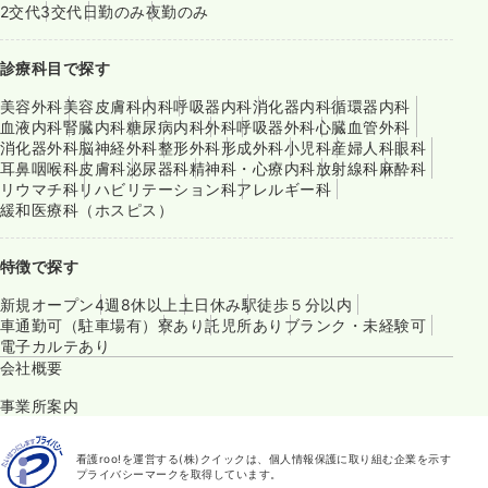
2交代
3交代
日勤のみ
夜勤のみ
診療科目で探す
美容外科
美容皮膚科
内科
呼吸器内科
消化器内科
循環器内科
血液内科
腎臓内科
糖尿病内科
外科
呼吸器外科
心臓血管外科
消化器外科
脳神経外科
整形外科
形成外科
小児科
産婦人科
眼科
耳鼻咽喉科
皮膚科
泌尿器科
精神科・心療内科
放射線科
麻酔科
リウマチ科
リハビリテーション科
アレルギー科
緩和医療科（ホスピス）
特徴で探す
新規オープン
4週8休以上
土日休み
駅徒歩５分以内
車通勤可（駐車場有）
寮あり
託児所あり
ブランク・未経験可
電子カルテあり
会社概要
事業所案内
看護roo!を運営する(株)クイックは、個人情報保護に取り組む企業を示す
プライバシーマークを取得しています。