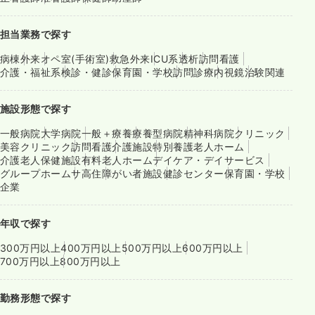
担当業務で探す
病棟
外来
オペ室(手術室)
救急外来
ICU系
透析
訪問看護
介護・福祉系
検診・健診
保育園・学校
訪問診療
内視鏡
治験関連
施設形態で探す
一般病院
大学病院
一般＋療養
療養型病院
精神科病院
クリニック
美容クリニック
訪問看護
介護施設
特別養護老人ホーム
介護老人保健施設
有料老人ホーム
デイケア・デイサービス
グループホーム
サ高住
障がい者施設
健診センター
保育園・学校
企業
年収で探す
300万円以上
400万円以上
500万円以上
600万円以上
700万円以上
800万円以上
勤務形態で探す