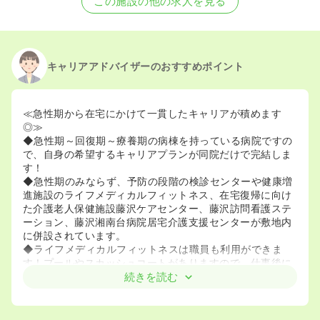
この施設の他の求人を見る
キャリアアドバイザーのおすすめポイント
≪急性期から在宅にかけて一貫したキャリアが積めます
◎≫
◆急性期～回復期～療養期の病棟を持っている病院ですの
で、自身の希望するキャリアプランが同院だけで完結しま
す！
◆急性期のみならず、予防の段階の検診センターや健康増
進施設のライフメディカルフィットネス、在宅復帰に向け
た介護老人保健施設藤沢ケアセンター、藤沢訪問看護ステ
ーション、藤沢湘南台病院居宅介護支援センターが敷地内
に併設されています。
◆ライフメディカルフィットネスは職員も利用ができま
す！プールやスカッシュコートがありますので、仕事後に
リフレッシュとして活用しているナースも多数いらっしゃ
続きを読む
います♪
≪専門性を身につけることができます≫