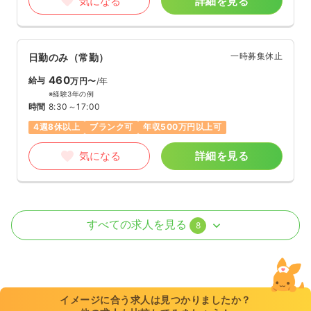
気になる
詳細を見る
一時募集休止
日勤のみ（常勤）
460
給与
万円〜
/年
※経験3年の例
時間
8:30～17:00
4週8休以上
ブランク可
年収500万円以上可
気になる
詳細を見る
オペ室(手術室)
一般＋療養
正看護師
すべての求人を見る
8
日勤のみ（常勤）
31.8
給与
万円
/月
賞与2.9ヶ月
※経験10年の例
イメージに合う求人は見つかりましたか？
時間
8:30～17:00