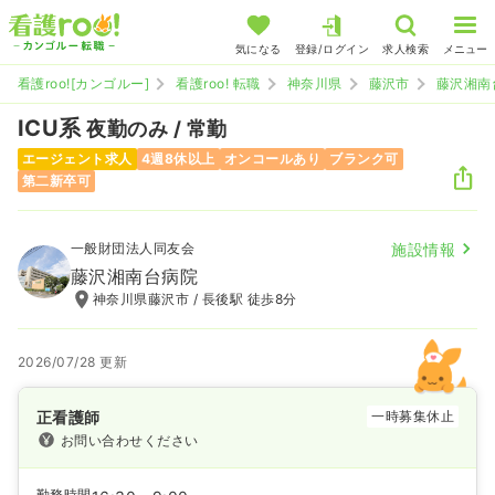
気になる
登録/ログイン
求人検索
メニュー
看護roo![カンゴルー]
看護roo! 転職
神奈川県
藤沢市
藤沢湘南
ICU系
夜勤のみ / 常勤
エージェント求人
4週8休以上
オンコールあり
ブランク可
第二新卒可
一般財団法人同友会
施設情報
藤沢湘南台病院
神奈川県藤沢市 / 長後駅 徒歩8分
2026/07/28 更新
正看護師
一時募集休止
お問い合わせください
勤務時間