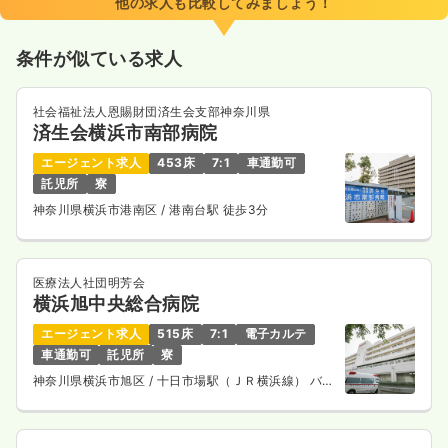
他の求人も比較してみましょう！
日曜休み
4週8休以上
オンコールあり
ブランク可
月給31万円以上可
条件が似ている求人
気になる
詳細を見る
社会福祉法人恩賜財団済生会支部神奈川県
済生会横浜市南部病院
エージェント求人
453床
7:1
車通勤可
外来
一般＋療養
正看護師
託児所
寮
神奈川県横浜市港南区
/ 港南台駅 徒歩3分
一時募集休止
2交代（常勤）
30.8
給与
万円
/月
賞与2.9ヶ月
※経験3年の例
医療法人社団明芳会
時間
8:30～17:00
横浜旭中央総合病院
4週8休以上
オンコールあり
ブランク可
エージェント求人
515床
7:1
電子カルテ
月給34万円以上可
車通勤可
託児所
寮
気になる
詳細を見る
神奈川県横浜市旭区
/ 十日市場駅（ＪＲ横浜線） バス
14分