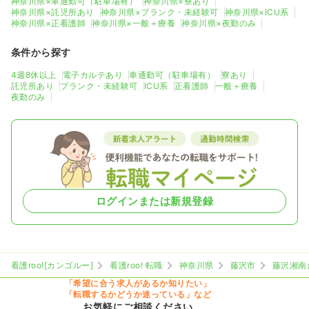
神奈川県×車通勤可（駐車場有）
神奈川県×寮あり
神奈川県×託児所あり
神奈川県×ブランク・未経験可
神奈川県×ICU系
神奈川県×正看護師
神奈川県×一般＋療養
神奈川県×夜勤のみ
条件から探す
4週8休以上
電子カルテあり
車通勤可（駐車場有）
寮あり
託児所あり
ブランク・未経験可
ICU系
正看護師
一般＋療養
夜勤のみ
ログインまたは新規登録
看護roo![カンゴルー]
看護roo! 転職
神奈川県
藤沢市
藤沢湘南
「希望に合う求人があるか知りたい」
「転職するかどうか迷っている」など
お気軽にご相談ください