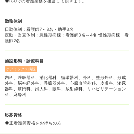
◆ICUでの看護業務を担当して頂きます。
看護部教育研修をご用意しております。その方の経験に応
じてラダーを入れての基礎コースやスキルアップを目的と
した実践コースをご用意しております。
◆e-ラーニングで自宅勉強が可能なので、子育てがありな
勤務体制
かなか研修にでれないママさんナースでも安心です！
日勤体制：看護師7～8名・助手3名
◆同院の長期研修制度を利用し、認定看護師の資格をとら
夜勤・当直体制：急性期病棟：看護師3名～4名 慢性期病棟：看
れる看護師さんもいますので、スキルアップや認定看護師
護師2名
取得を目指されている看護師さんにもオススメです♪
≪小田急線・長後駅から徒歩9分！≫
◆病院から徒歩圏内の長後駅は、電車で町田駅まで21分、
施設形態・診療科目
新宿駅まで53分と都心へもアクセスできます！
◆藤沢エリアは、藤沢駅から東海道線で横浜・川崎・都内
ケアミックス病院
まで好アクセスなのに海の近く！転居先の人気急増中のエ
内科、呼吸器科、消化器科、循環器科、外科、整形外科、形成
リアです★
外科、脳神経外科、呼吸器外科、心臓血管外科、皮膚科、泌尿
器科、肛門科、婦人科、眼科、放射線科、リハビリテーション
≪平成24年築！流行のオール電化の借り上げ寮！≫
科、麻酔科
◆病院の敷地のすぐ隣に、白を基調としたオシャレな借り
上げ寮があります！
◆バストイレ別・オール電化・2口のIHクッキングヒータ
ー★女性には嬉しいポイントの詰まった物件です♪
応募資格
◆遠方からの転居はもちろん、神奈川県内からのご転居に
◆正看護師資格をお持ちの方
も入寮が可能です。