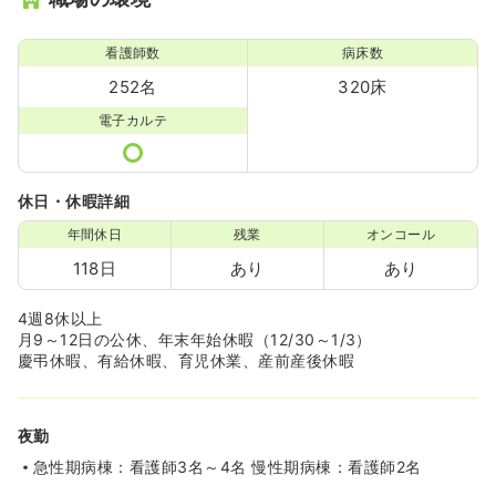
看護師数
病床数
252名
320床
電子カルテ
休日・休暇詳細
年間休日
残業
オンコール
118日
あり
あり
4週8休以上
月9～12日の公休、年末年始休暇（12/30～1/3）
慶弔休暇、有給休暇、育児休業、産前産後休暇
夜勤
急性期病棟：看護師3名～4名 慢性期病棟：看護師2名