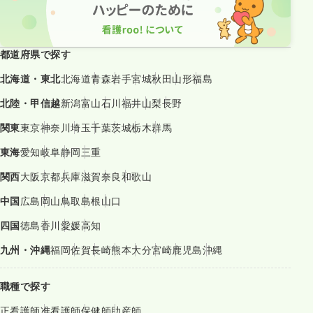
都道府県で探す
北海道・東北
北海道
青森
岩手
宮城
秋田
山形
福島
北陸・甲信越
新潟
富山
石川
福井
山梨
長野
関東
東京
神奈川
埼玉
千葉
茨城
栃木
群馬
東海
愛知
岐阜
静岡
三重
関西
大阪
京都
兵庫
滋賀
奈良
和歌山
中国
広島
岡山
鳥取
島根
山口
四国
徳島
香川
愛媛
高知
九州・沖縄
福岡
佐賀
長崎
熊本
大分
宮崎
鹿児島
沖縄
職種で探す
正看護師
准看護師
保健師
助産師