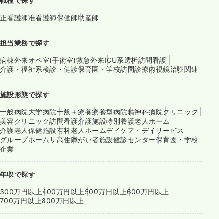
職種で探す
正看護師
准看護師
保健師
助産師
担当業務で探す
病棟
外来
オペ室(手術室)
救急外来
ICU系
透析
訪問看護
介護・福祉系
検診・健診
保育園・学校
訪問診療
内視鏡
治験関連
施設形態で探す
一般病院
大学病院
一般＋療養
療養型病院
精神科病院
クリニック
美容クリニック
訪問看護
介護施設
特別養護老人ホーム
介護老人保健施設
有料老人ホーム
デイケア・デイサービス
グループホーム
サ高住
障がい者施設
健診センター
保育園・学校
企業
年収で探す
300万円以上
400万円以上
500万円以上
600万円以上
700万円以上
800万円以上