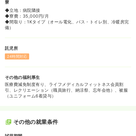
寮
◆立地：病院隣接
◆寮費：35,000円/月
◆間取り：1Kタイプ（オール電化、バス・トイレ別、冷暖房完
備）
託児所
24時間対応
その他の福利厚生
医療費減免制度有り、ライフメディカルフィットネス会員割
引、レクリエーション（職員旅行、納涼祭、忘年会他）、被服
（ユニフォーム6着貸与）
その他の就業条件
試用期間