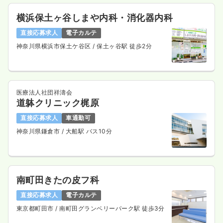
横浜保土ヶ谷しまや内科・消化器内科
一時募集休止
日勤のみ（パート）
直接応募求人
電子カルテ
1,500
給与
時給
円
神奈川県横浜市保土ケ谷区
/ 保土ヶ谷駅 徒歩2分
時間
8:30～17:00
オンコールあり
ブランク可
時給1,500円以上可
気になる
詳細を見る
医療法人社団祥濤会
道躰クリニック梶原
直接応募求人
車通勤可
神奈川県鎌倉市
/ 大船駅 バス10分
救急外来
一般＋療養
正看護師
一時募集休止
2交代（常勤）
34.3
南町田きたの皮フ科
給与
万円
/月
賞与2.9ヶ月
※経験6年の例
直接応募求人
電子カルテ
時間
8:30～17:00
東京都町田市
/ 南町田グランベリーパーク駅 徒歩3分
4週8休以上
ブランク可
月給34万円以上可