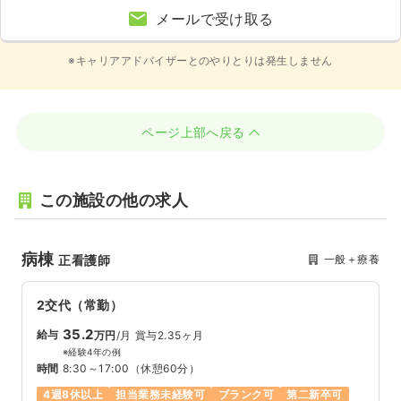
メールで受け取る
※キャリアアドバイザーとのやりとりは発生しません
ページ上部へ戻る
この施設の他の求人
病棟
一般＋療養
正看護師
2交代（常勤）
35.2
給与
万円
/月
賞与2.35ヶ月
※経験4年の例
時間
8:30～17:00
（休憩60分）
4週8休以上
担当業務未経験可
ブランク可
第二新卒可