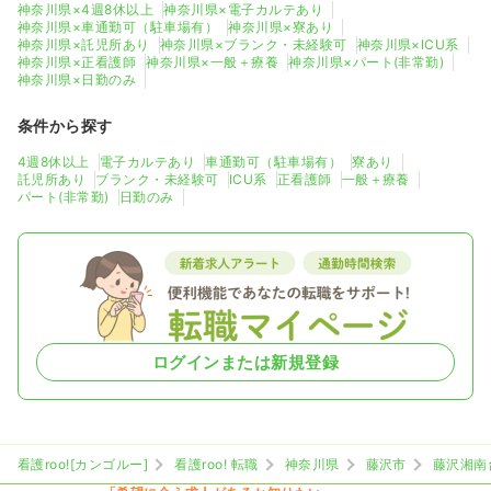
神奈川県×4週8休以上
神奈川県×電子カルテあり
神奈川県×車通勤可（駐車場有）
神奈川県×寮あり
神奈川県×託児所あり
神奈川県×ブランク・未経験可
神奈川県×ICU系
神奈川県×正看護師
神奈川県×一般＋療養
神奈川県×パート(非常勤)
神奈川県×日勤のみ
条件から探す
4週8休以上
電子カルテあり
車通勤可（駐車場有）
寮あり
託児所あり
ブランク・未経験可
ICU系
正看護師
一般＋療養
パート(非常勤)
日勤のみ
ログインまたは新規登録
看護roo![カンゴルー]
看護roo! 転職
神奈川県
藤沢市
藤沢湘南