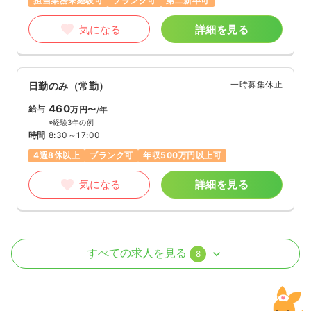
担当業務未経験可
ブランク可
第二新卒可
気になる
詳細を見る
一時募集休止
日勤のみ（常勤）
460
給与
万円〜
/年
※経験3年の例
時間
8:30～17:00
4週8休以上
ブランク可
年収500万円以上可
気になる
詳細を見る
オペ室(手術室)
一般＋療養
正看護師
すべての求人を見る
8
日勤のみ（常勤）
31.8
給与
万円
/月
賞与2.9ヶ月