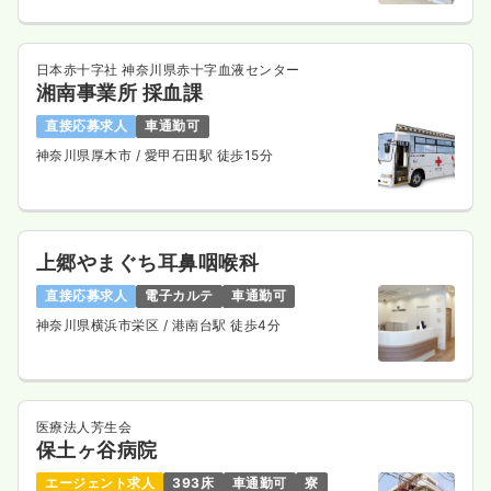
気になる
詳細を見る
日本赤十字社 神奈川県赤十字血液センター
湘南事業所 採血課
一時募集休止
日勤のみ（パート）
直接応募求人
車通勤可
1,500
給与
時給
円
神奈川県厚木市
/ 愛甲石田駅 徒歩15分
時間
8:30～17:00
ブランク可
時給1,500円以上可
気になる
詳細を見る
上郷やまぐち耳鼻咽喉科
直接応募求人
電子カルテ
車通勤可
神奈川県横浜市栄区
/ 港南台駅 徒歩4分
ICU系
一般＋療養
正看護師
一時募集休止
2交代（常勤）
医療法人芳生会
31.5
給与
万円
/月
賞与3.1ヶ月
保土ヶ谷病院
※経験4年の例
エージェント求人
393床
車通勤可
寮
時間
8:30～17:00