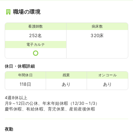
職場の環境
看護師数
病床数
252名
320床
電子カルテ
休日・休暇詳細
年間休日
残業
オンコール
118日
あり
あり
4週8休以上
月9～12日の公休、年末年始休暇（12/30～1/3）
慶弔休暇、有給休暇、育児休業、産前産後休暇
夜勤