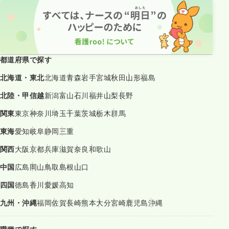
都道府県で探す
北海道・東北
北海道
青森
岩手
宮城
秋田
山形
福島
北陸・甲信越
新潟
富山
石川
福井
山梨
長野
関東
東京
神奈川
埼玉
千葉
茨城
栃木
群馬
東海
愛知
岐阜
静岡
三重
関西
大阪
京都
兵庫
滋賀
奈良
和歌山
中国
広島
岡山
鳥取
島根
山口
四国
徳島
香川
愛媛
高知
九州・沖縄
福岡
佐賀
長崎
熊本
大分
宮崎
鹿児島
沖縄