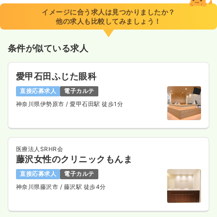
※経験10年の例
イメージに合う求人は見つかりましたか？
時間
8:30～17:00
他の求人も比較してみましょう！
日曜休み
4週8休以上
オンコールあり
ブランク可
月給31万円以上可
条件が似ている求人
気になる
詳細を見る
愛甲石田ふじた眼科
直接応募求人
電子カルテ
外来
一般＋療養
正看護師
神奈川県伊勢原市
/ 愛甲石田駅 徒歩1分
一時募集休止
2交代（常勤）
30.8
給与
万円
/月
賞与2.9ヶ月
医療法人SRHR会
※経験3年の例
藤沢女性のクリニックもんま
時間
8:30～17:00
直接応募求人
電子カルテ
4週8休以上
オンコールあり
ブランク可
月給34万円以上可
神奈川県藤沢市
/ 藤沢駅 徒歩4分
気になる
詳細を見る