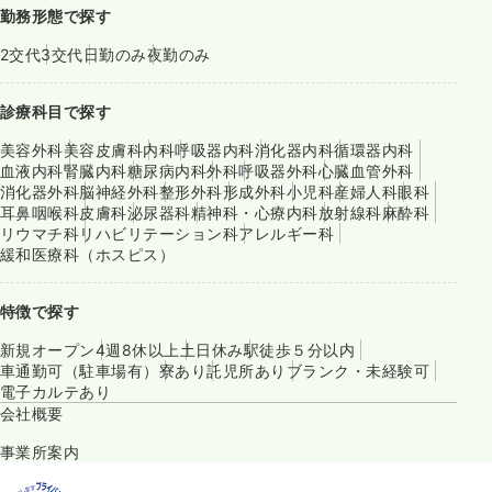
勤務形態で探す
2交代
3交代
日勤のみ
夜勤のみ
診療科目で探す
美容外科
美容皮膚科
内科
呼吸器内科
消化器内科
循環器内科
血液内科
腎臓内科
糖尿病内科
外科
呼吸器外科
心臓血管外科
消化器外科
脳神経外科
整形外科
形成外科
小児科
産婦人科
眼科
耳鼻咽喉科
皮膚科
泌尿器科
精神科・心療内科
放射線科
麻酔科
リウマチ科
リハビリテーション科
アレルギー科
緩和医療科（ホスピス）
特徴で探す
新規オープン
4週8休以上
土日休み
駅徒歩５分以内
車通勤可（駐車場有）
寮あり
託児所あり
ブランク・未経験可
電子カルテあり
会社概要
事業所案内