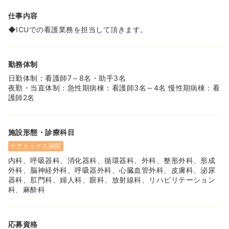
≪充実した研修プログラム≫
仕事内容
◆入職後には、3週間もの期間をかけて、しっかりとした
◆ICUでの看護業務を担当して頂きます。
看護部教育研修をご用意しております。その方の経験に応
じてラダーを入れての基礎コースやスキルアップを目的と
した実践コースをご用意しております。
◆e-ラーニングで自宅勉強が可能なので、子育てがありな
勤務体制
かなか研修にでれないママさんナースでも安心です！
日勤体制：看護師7～8名・助手3名
◆同院の長期研修制度を利用し、認定看護師の資格をとら
夜勤・当直体制：急性期病棟：看護師3名～4名 慢性期病棟：看
れる看護師さんもいますので、スキルアップや認定看護師
護師2名
取得を目指されている看護師さんにもオススメです♪
≪小田急線・長後駅から徒歩9分！≫
◆病院から徒歩圏内の長後駅は、電車で町田駅まで21分、
施設形態・診療科目
新宿駅まで53分と都心へもアクセスできます！
◆藤沢エリアは、藤沢駅から東海道線で横浜・川崎・都内
ケアミックス病院
まで好アクセスなのに海の近く！転居先の人気急増中のエ
内科、呼吸器科、消化器科、循環器科、外科、整形外科、形成
リアです★
外科、脳神経外科、呼吸器外科、心臓血管外科、皮膚科、泌尿
器科、肛門科、婦人科、眼科、放射線科、リハビリテーション
≪平成24年築！流行のオール電化の借り上げ寮！≫
科、麻酔科
◆病院の敷地のすぐ隣に、白を基調としたオシャレな借り
上げ寮があります！
◆バストイレ別・オール電化・2口のIHクッキングヒータ
ー★女性には嬉しいポイントの詰まった物件です♪
応募資格