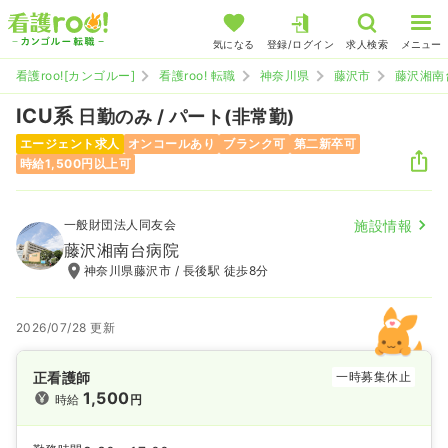
気になる
登録/ログイン
求人検索
メニュー
看護roo![カンゴルー]
看護roo! 転職
神奈川県
藤沢市
藤沢湘南
ICU系
日勤のみ / パート(非常勤)
エージェント求人
オンコールあり
ブランク可
第二新卒可
時給1,500円以上可
一般財団法人同友会
施設情報
藤沢湘南台病院
神奈川県藤沢市 / 長後駅 徒歩8分
2026/07/28 更新
正看護師
一時募集休止
1,500
時給
円