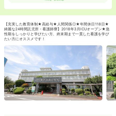
います♪
≪専門性を身につけることができます≫
◆スポーツ整形に強みをもつ同院は、オリンピックのスピ
ードスケートチーム担当ドクターが在籍しているのでスポ
【充実した教育体制★高給与★人間関係◎★年間休日118日★
ーツ整形に関する幅広い疾患に携わることが出来ます。
綺麗な24時間託児所・看護師寮】2018年3月ICUオープン★急
◆オペ件数の2/3が整形外科です。整形に興味がある人に
性期をしっかりと学びたい方、終末期まで一貫した看護を学び
はもってこいの環境です。
たい方にオススメです！
◆認定看護師が3名（皮膚・排泄ケア 、がん化学療法看
護・緩和ケア）とがん看護専門看護師が1名在籍していま
す。
≪既卒・新卒問わず盤石なフォロー体制に定評がありま
す！≫
◆実技面をフォローする「実地指導者」と精神面をフォロ
ーする「エルダーナース」の両方がつきます。その人ぞれ
ぞれのレベルに合わせ、しっかりと独り立ち出来るまでフ
ォローをしてもらえます。
◆日本病院機能評価認定を受けており、24時間の救急医療
にも対応しています。質の高い医療と心のこもった看護を
目指して、地域に密着した医療を提供しています。
◆2012年4月から緩和ケア病棟を立ち上げ、急性期から慢
性期、終末期まで一貫した看護ができます。