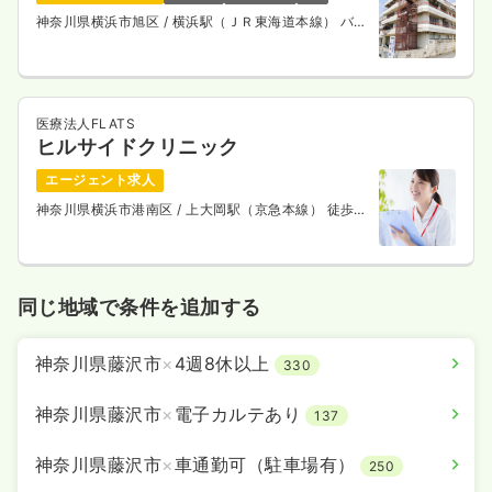
神奈川県横浜市旭区
/ 横浜駅（ＪＲ東海道本線） バス
4週8休以上
オンコールあり
ブランク可
第二新卒可
25分
月給34万円以上可
気になる
詳細を見る
医療法人FLATS
ヒルサイドクリニック
エージェント求人
一時募集休止
夜勤のみ（常勤）
神奈川県横浜市港南区
/ 上大岡駅（京急本線） 徒歩1
給与
お問い合わせください
分
時間
16:30～9:00
4週8休以上
オンコールあり
ブランク可
第二新卒可
同じ地域で条件を追加する
気になる
詳細を見る
神奈川県藤沢市
×
4週8休以上
330
一時募集休止
夜勤のみ（パート）
神奈川県藤沢市
×
電子カルテあり
137
3.3
給与
万円〜
/回
神奈川県藤沢市
×
車通勤可（駐車場有）
250
時間
16:30～9:00