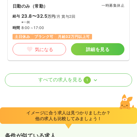
一時募集休止
日勤のみ（常勤）
23.8〜32.5
給与
万円
/月
賞与2回
※一例
時間
8:00～17:00
土日休み
ブランク可
月給32万円以上可
気になる
詳細を見る
訪問看護
デイケア・デイサービス
正・准看護師
すべての求人を見る
1
一時募集休止
日勤のみ（パート）
1,500〜1,700
給与
時給
円
時間
8:00～17:00
イメージに合う求人は見つかりましたか？
他の求人も比較してみましょう！
土日休み
ブランク可
時給1,700円以上可
気になる
詳細を見る
条件が似ている求人