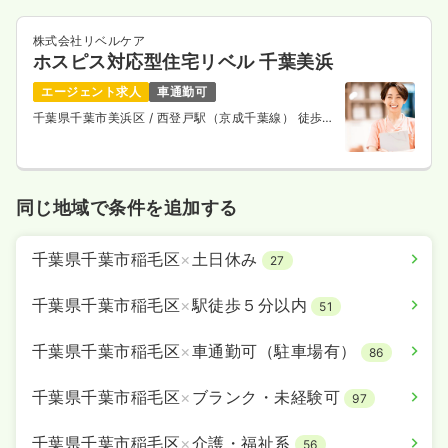
株式会社リベルケア
ホスピス対応型住宅リベル 千葉美浜
エージェント求人
車通勤可
千葉県千葉市美浜区
/ 西登戸駅（京成千葉線） 徒歩9
分
同じ地域で条件を追加する
千葉県千葉市稲毛区
×
土日休み
27
千葉県千葉市稲毛区
×
駅徒歩５分以内
51
千葉県千葉市稲毛区
×
車通勤可（駐車場有）
86
千葉県千葉市稲毛区
×
ブランク・未経験可
97
千葉県千葉市稲毛区
×
介護・福祉系
56