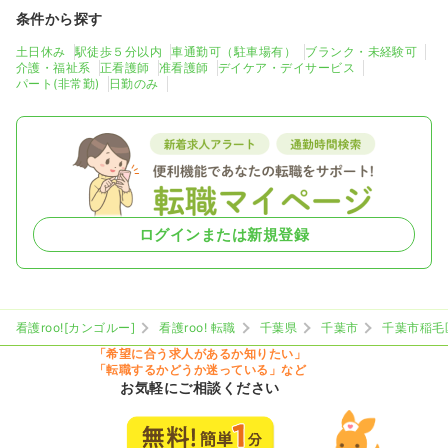
条件から探す
土日休み
駅徒歩５分以内
車通勤可（駐車場有）
ブランク・未経験可
介護・福祉系
正看護師
准看護師
デイケア・デイサービス
パート(非常勤)
日勤のみ
ログインまたは新規登録
看護roo![カンゴルー]
看護roo! 転職
千葉県
千葉市
千葉市稲毛
「希望に合う求人があるか知りたい」
「転職するかどうか迷っている」など
お気軽にご相談ください