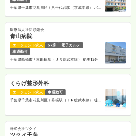
千葉県千葉市花見川区
/ 八千代台駅（京成本線） バス
15分
医療法人社団顕鐘会
青山病院
エージェント求人
57床
電子カルテ
車通勤可
千葉県船橋市
/ 東船橋駅（ＪＲ総武本線） 徒歩12分
くらげ整形外科
エージェント求人
車通勤可
千葉県千葉市花見川区
/ 幕張駅（ＪＲ総武本線） 徒歩
4分
株式会社ツクイ
ツクイ千葉