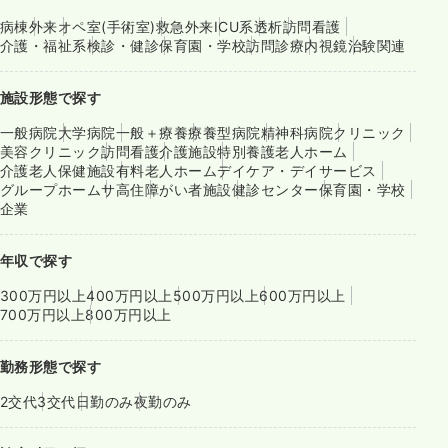
病棟
外来
オペ室(手術室)
救急外来
ICU系
透析
訪問看護
介護・福祉系
検診・健診
保育園・学校
訪問診療
内視鏡
治験関連
施設形態で探す
一般病院
大学病院
一般＋療養
療養型病院
精神科病院
クリニック
美容クリニック
訪問看護
介護施設
特別養護老人ホーム
介護老人保健施設
有料老人ホーム
デイケア・デイサービス
グループホーム
サ高住
障がい者施設
健診センター
保育園・学校
企業
年収で探す
300万円以上
400万円以上
500万円以上
600万円以上
700万円以上
800万円以上
勤務形態で探す
2交代
3交代
日勤のみ
夜勤のみ