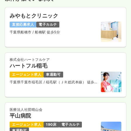
みやもとクリニック
直接応募求人
電子カルテ
千葉県船橋市
/ 船橋駅 徒歩5分
株式会社ハートフルケア
ハートフル稲毛
エージェント求人
車通勤可
千葉県千葉市稲毛区
/ 稲毛駅（ＪＲ総武本線） 徒歩8
分
医療法人社団晴山会
平山病院
エージェント求人
190床
電子カルテ
車通勤可