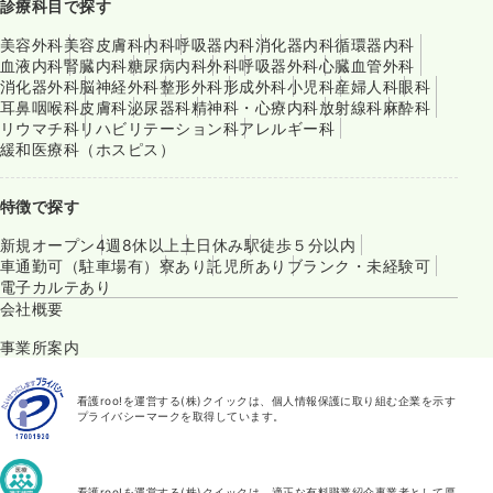
診療科目で探す
美容外科
美容皮膚科
内科
呼吸器内科
消化器内科
循環器内科
血液内科
腎臓内科
糖尿病内科
外科
呼吸器外科
心臓血管外科
消化器外科
脳神経外科
整形外科
形成外科
小児科
産婦人科
眼科
耳鼻咽喉科
皮膚科
泌尿器科
精神科・心療内科
放射線科
麻酔科
リウマチ科
リハビリテーション科
アレルギー科
緩和医療科（ホスピス）
特徴で探す
新規オープン
4週8休以上
土日休み
駅徒歩５分以内
車通勤可（駐車場有）
寮あり
託児所あり
ブランク・未経験可
電子カルテあり
会社概要
事業所案内
看護roo!を運営する(株)クイックは、個人情報保護に取り組む企業を示す
プライバシーマークを取得しています。
看護roo!を運営する(株)クイックは、適正な有料職業紹介事業者として厚