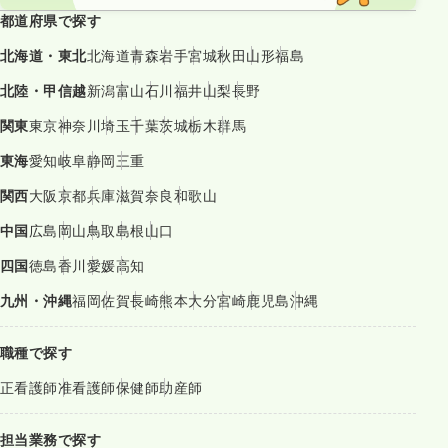
都道府県で探す
北海道・東北
北海道
青森
岩手
宮城
秋田
山形
福島
北陸・甲信越
新潟
富山
石川
福井
山梨
長野
関東
東京
神奈川
埼玉
千葉
茨城
栃木
群馬
東海
愛知
岐阜
静岡
三重
関西
大阪
京都
兵庫
滋賀
奈良
和歌山
中国
広島
岡山
鳥取
島根
山口
四国
徳島
香川
愛媛
高知
九州・沖縄
福岡
佐賀
長崎
熊本
大分
宮崎
鹿児島
沖縄
職種で探す
正看護師
准看護師
保健師
助産師
担当業務で探す