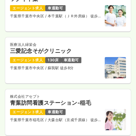
エージェント求人
車通勤可
千葉県千葉市中央区
/ 本千葉駅（ＪＲ外房線） 徒歩
10分
医療法人緑栄会
三愛記念そがクリニック
エージェント求人
130床
車通勤可
千葉県千葉市中央区
/ 蘇我駅 徒歩8分
株式会社アセプト
青葉訪問看護ステーション-稲毛
エージェント求人
車通勤可
千葉県千葉市稲毛区
/ 大森台駅（京成千原線） 徒歩6
分