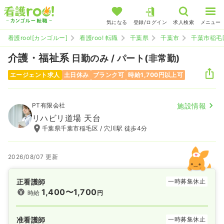
気になる
登録/ログイン
求人検索
メニュー
看護roo![カンゴルー]
看護roo! 転職
千葉県
千葉市
千葉市稲毛
介護・福祉系
日勤のみ / パート(非常勤)
エージェント求人
土日休み
ブランク可
時給1,700円以上可
PT有限会社
施設情報
リハビリ道場 天台
千葉県千葉市稲毛区 / 穴川駅 徒歩4分
2026/08/07 更新
正看護師
一時募集休止
1,400〜1,700
時給
円
准看護師
一時募集休止