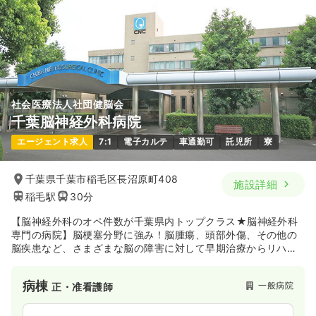
社会医療法人社団健脳会
千葉脳神経外科病院
エージェント求人
7:1
電子カルテ
車通勤可
託児所
寮
千葉県千葉市稲毛区長沼原町408
施設詳細
稲毛駅
30分
【脳神経外科のオペ件数が千葉県内トップクラス★脳神経外科
専門の病院】脳梗塞分野に強み！脳腫瘍、頭部外傷、その他の
脳疾患など、さまざまな脳の障害に対して早期治療からリハビ
リテーションまで一貫した医療を行っている病院です。
病棟
一般病院
正・准看護師