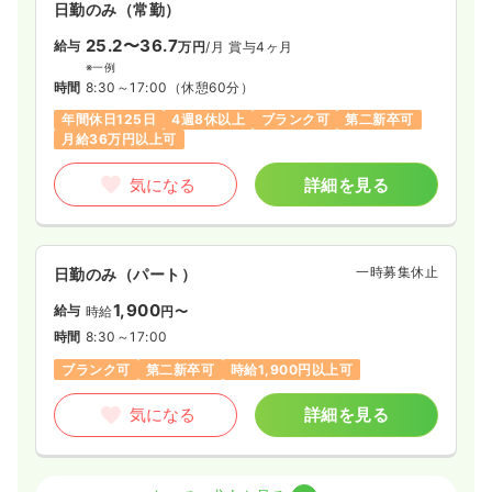
日勤のみ（常勤）
25.2〜36.7
給与
万円
/月
賞与4ヶ月
※一例
時間
8:30～17:00
（休憩60分）
年間休日125日
4週8休以上
ブランク可
第二新卒可
月給36万円以上可
気になる
詳細を見る
一時募集休止
日勤のみ（パート）
1,900
給与
時給
円〜
時間
8:30～17:00
ブランク可
第二新卒可
時給1,900円以上可
気になる
詳細を見る
オペ室(手術室)
一般病院
正・准看護師