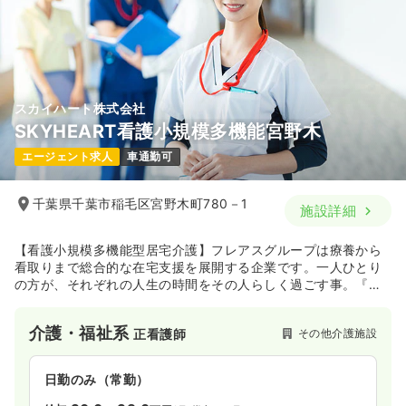
一時募集休止
日勤のみ（常勤）
27.0
給与
万円
/月
賞与3.25ヶ月
※一例
時間
8:00～17:00
年間休日120日
4週8休以上
ブランク可
スカイハート株式会社
月給27万円以上可
SKYHEART看護小規模多機能宮野木
気になる
詳細を見る
エージェント求人
車通勤可
千葉県千葉市稲毛区宮野木町780－1
施設詳細
一時募集休止
日勤のみ（パート）
【看護小規模多機能型居宅介護】フレアスグループは療養から
1,600
給与
時給
円〜
看取りまで総合的な在宅支援を展開する企業です。一人ひとり
時間
8:00～17:00
の方が、それぞれの人生の時間をその人らしく過ごす事。『時
間の価値の最大化』を目指しています。
ブランク可
時給1,600円以上可
介護・福祉系
その他介護施設
正看護師
気になる
詳細を見る
日勤のみ（常勤）