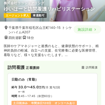
株式会社ココシェアリング
ゆいはーと訪問看護リハビリステーション
エージェント求人
車通勤可
千葉県千葉市稲毛区山王町140-15 トシケ
施設詳細
ンハイムA207
四街道駅
18分
医師やケアマネジャーと連携のもと、健康状態のサポート、精
神的負担の軽減、自立への支援、在宅療養に必要な医療管理、
看取りなど、様々な支援をいたします。
また、理学療法士等により、ご自宅の環境に合わせたリハビリ
を行うことが可能です。
訪問看護
訪問看護
正看護師
「看護」と「リハビリ」の両方からのサポートで、ご本人やご
家族が住み慣れたご自宅で安心して生活できるようお手伝いい
たします。
日勤のみ（常勤）
33.0〜45.0
給与
万円
/月
賞与2回
※一例
時間
8:45～17:45
（休憩60分）
土日祝休み
年間休日120日
オンコールあり