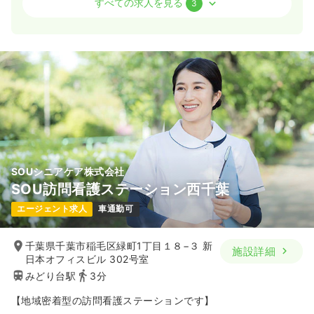
すべての求人を見る
3
日勤のみ（常勤）
30.4
給与
万円〜
/月
賞与2回
※一例
時間
8:30～17:00
土日休み
年間休日120日
オンコールあり
ブランク可
月給30万円以上可
気になる
詳細を見る
SOUシニアケア株式会社
SOU訪問看護ステーション西千葉
ICU系
一般病院
正看護師
エージェント求人
車通勤可
一時募集休止
日勤のみ（常勤）
千葉県千葉市稲毛区緑町1丁目１８−３ 新
施設詳細
26.6
給与
万円〜
/月
賞与4ヶ月
日本オフィスビル 302号室
※経験3年の例
みどり台駅
3分
時間
8:30～17:00
【地域密着型の訪問看護ステーションです】
年間休日120日
4週8休以上
ブランク可
第二新卒可
月給28万円以上可