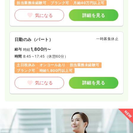
担当業務未経験可
ブランク可
月給40万円以上可
気になる
詳細を見る
一時募集休止
日勤のみ（パート）
1,800
給与
時給
円〜
時間
8:45～17:45
（休憩60分）
土日祝休み
オンコールあり
担当業務未経験可
ブランク可
時給1,800円以上可
気になる
詳細を見る
NEW