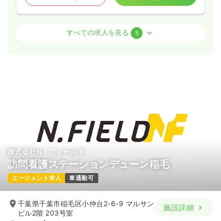
外来
療養型病院
正・准看護師
すべての求人を見る
5
一時募集休止
日勤のみ（常勤）
27.0
給与
万円〜
/月
賞与2回
※一例
時間
8:30～17:30
土日祝休み
年間休日120日
ブランク可
月給27万円以上可
気になる
詳細を見る
株式会社N・フィールド
訪問看護ステーションデューン稲毛
訪問看護
療養型病院
正・准看護師
エージェント求人
車通勤可
一時募集休止
日勤のみ（常勤）
千葉県千葉市稲毛区小仲台2-6-9 マルサン
施設詳細
24.5
給与
万円〜
/月
賞与2回
ビル2階 203号室
※一例