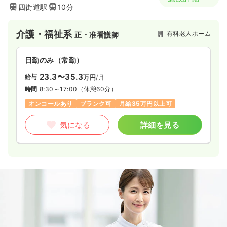
四街道駅
10分
介護・福祉系
有料老人ホーム
正・准看護師
日勤のみ（常勤）
23.3〜35.3
給与
万円
/月
時間
8:30～17:00
（休憩60分）
オンコールあり
ブランク可
月給35万円以上可
気になる
詳細を見る