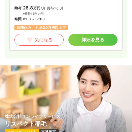
28.8
給与
万円
/月
賞与1ヶ月
※経験18年の例
時間
8:00～17:00
日曜休み
月給30万円以上可
気になる
詳細を見る
株式会社サンライフサービス
リスペクト稲毛
エージェント求人
車通勤可