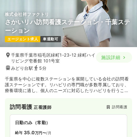
株式会社祥ファクトリ
さかいリハ訪問看護ステーション・千葉ステ
ーション
エージェント求人
車通勤可
千葉県千葉市稲毛区緑町1-23-12 緑町ハイ
施設詳細
リビング壱番館 101号室
みどり台駅
5分
千葉県を中心に複数ステーションを展開している会社の訪問看
護ステーションです。リハビリの専門職が多数専属しており、
療養環境に適し、個人のニーズに対応したリハビリを行うこと
が出来ます。
訪問看護
訪問看護
正看護師
日勤のみ（常勤）
35.0
給与
万円〜
/月