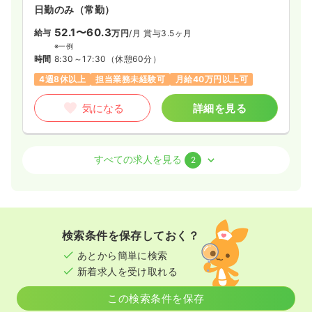
日勤のみ（常勤）
52.1〜60.3
給与
万円
/月
賞与3.5ヶ月
※一例
時間
8:30～17:30
（休憩60分）
4週8休以上
担当業務未経験可
月給40万円以上可
気になる
詳細を見る
その他
有料老人ホーム
正看護師
すべての求人を見る
2
日勤のみ（常勤）
43.7〜52.0
給与
万円
/月
賞与3.5ヶ月
※一例
検索条件を保存しておく？
時間
8:30～17:30
（休憩60分）
あとから簡単に検索
担当業務未経験可
月給40万円以上可
新着求人を受け取れる
気になる
詳細を見る
この検索条件を保存