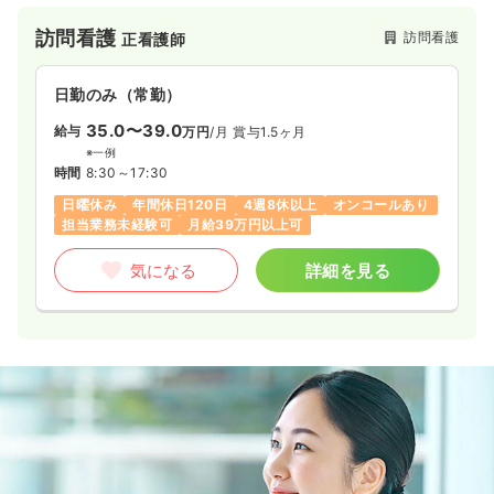
訪問看護
訪問看護
正看護師
気になる
詳細を見る
日勤のみ（常勤）
35.0〜39.0
給与
一時募集休止
万円
/月
賞与1.5ヶ月
日勤のみ（パート）
※一例
1,800
給与
時給
円〜
時間
8:30～17:30
時間
8:30～17:00
（休憩60分）
日曜休み
年間休日120日
4週8休以上
オンコールあり
担当業務未経験可
月給39万円以上可
ブランク可
第二新卒可
時給1,800円以上可
気になる
詳細を見る
気になる
詳細を見る