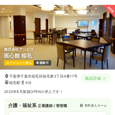
45.9〜47.9
給与
万円
/月
賞与85.0万円
NEW
※一例
時間
8:30～17:30
（休憩60分）
4週8休以上
オンコールあり
月給40万円以上可
気になる
詳細を見る
株式会社アンビス
医心館 稲毛
エージェント求人
車通勤可
千葉県千葉市稲毛区稲毛東3丁目4番17号
施設詳細
稲毛駅
4分
2022年8月新規OPENの求人です！
介護・福祉系
有料老人ホーム
正看護師 / 管理職