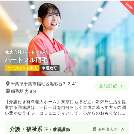
NEW
株式会社ハートフルケア
ハートフル稲毛
エージェント求人
車通勤可
千葉県千葉市稲毛区黒砂台3-2-41
施設詳細
稲毛駅
8分
【介護付き有料老人ホーム】東京にもほど近い新郊外生活を提
案する同施設は、一日一日を自分らしく大切に暮らす方々の潤
い豊かなライフ・コミュニティとして、心からのおもてなしや
優しさを心掛けております☆
介護・福祉系
有料老人ホーム
正・准看護師