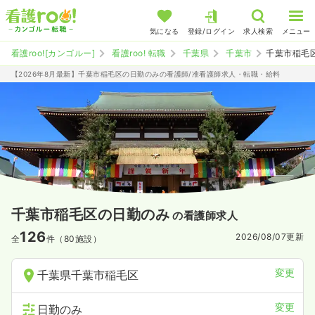
気になる
登録/ログイン
求人検索
メニュー
看護roo![カンゴルー]
看護roo! 転職
千葉県
千葉市
千葉市稲毛
【2026年8月最新】千葉市稲毛区の日勤のみの看護師/准看護師求人・転職・給料
千葉市稲毛区の日勤のみ
の看護師求人
126
2026/08/07
更新
全
件（80施設）
変更
千葉県千葉市稲毛区
変更
日勤のみ