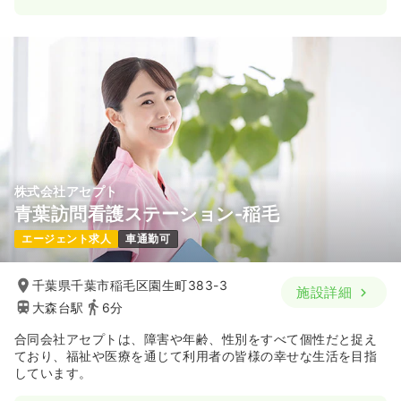
株式会社アセプト
青葉訪問看護ステーション-稲毛
エージェント求人
車通勤可
千葉県千葉市稲毛区園生町383-3
施設詳細
大森台駅
6分
合同会社アセプトは、障害や年齢、性別をすべて個性だと捉え
ており、福祉や医療を通じて利用者の皆様の幸せな生活を目指
しています。