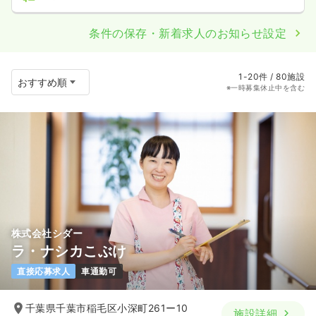
条件の保存・新着求人のお知らせ設定
1-20件 / 80施設
※一時募集休止中を含む
株式会社シダー
ラ・ナシカこぶけ
直接応募求人
車通勤可
千葉県千葉市稲毛区小深町261ー10
施設詳細