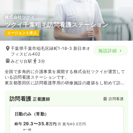
株式会社ツクイ
ツクイ千葉稲毛訪問看護ステーション
エージェント求人
千葉県千葉市稲毛区緑町1-18-3 新日本オ
施設詳細
フィスビル402
みどり台駅
3分
全国で多角的に介護事業を展開する株式会社ツクイが運営して
いる訪問看護ステーションです。
東京都墨田区に訪問看護専用の研修施設の建築をし初めて訪問
看護の方も安心して挑戦できる環境です。
またステーションサポート課という部署があるため看護師が看
訪問看護
訪問看護
正看護師
護師の仕事に専念しやすい環境がございます。
日勤のみ（常勤）
29.3〜35.8
給与
万円
/月
賞与40.0万円
※一例