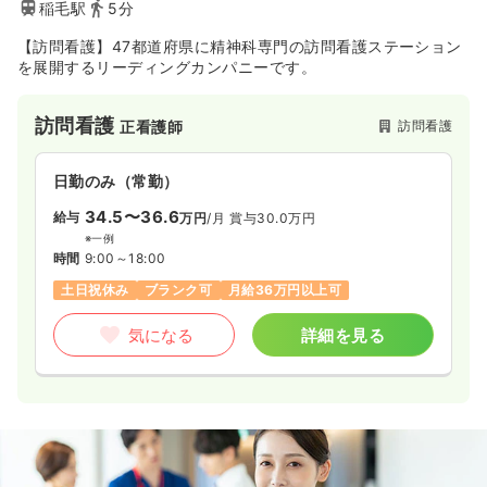
稲毛駅
5分
時間
8:00～17:00
【訪問看護】47都道府県に精神科専門の訪問看護ステーション
年間休日120日
4週8休以上
ブランク可
月給24万円以上可
を展開するリーディングカンパニーです。
気になる
詳細を見る
訪問看護
訪問看護
正看護師
日勤のみ（常勤）
一時募集休止
日勤のみ（常勤）
34.5〜36.6
給与
万円
/月
賞与30.0万円
29.0
給与
万円
/月
賞与2回
※一例
※一例
時間
9:00～18:00
時間
8:00～17:00
土日祝休み
ブランク可
月給36万円以上可
年間休日120日
4週8休以上
ブランク可
月給29万円以上可
気になる
詳細を見る
気になる
詳細を見る
透析
療養型病院
正・准看護師