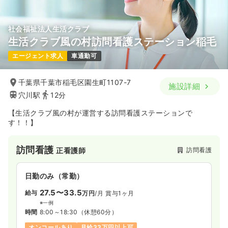
社会福祉法人生活クラブ
生活クラブ風の村訪問看護ステーション稲毛
エージェント求人
車通勤可
千葉県千葉市稲毛区園生町1107-7
施設詳細
穴川駅
12分
【生活クラブ風の村が運営する訪問看護ステーションで
す！！】
訪問看護
訪問看護
正看護師
日勤のみ（常勤）
27.5〜33.5
給与
万円
/月
賞与1ヶ月
※一例
時間
8:00～18:30
（休憩60分）
オンコールあり
月給33万円以上可