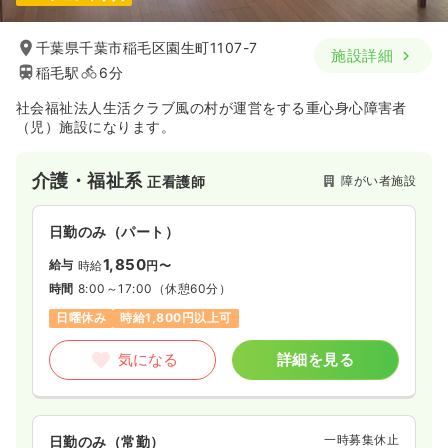
千葉県千葉市稲毛区園生町1107-7
施設詳細
稲毛駅
6分
社会福祉法人生活クラブ風の村が運営をする重心身心障害者
（児）施設になります。
介護・福祉系
障がい者施設
正看護師
日勤のみ（パート）
1,850
給与
時給
円〜
時間
8:00～17:00
（休憩60分）
日曜休み
時給1,800円以上可
気になる
詳細を見る
一時募集休止
日勤のみ（常勤）