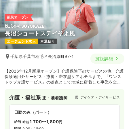
新規オープン
株式会社SOYOKAZE
長沼ショートステイそよ風
エージェント求人
車通勤可
千葉県千葉市稲毛区長沼原町97-1
施設詳細
【2026年12月新規オープン】介護保険下のサービスの他、介護
保険適用外サービス・療養・滞在型ケアホテルまで、「ワンス
トップ介護サービス」の拠点として地域に密着した事業を全国
展開！【JASDAQ上場】の未来型☆医療・健康・福祉のトップ
ランナー企業です。
介護・福祉系
デイケア・デイサービス
正・准看護師
日勤のみ（パート）
1,700〜1,800
給与
時給
円
時間
9:00～18:00