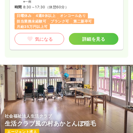
※一例
時間
8:30～17:30
（休憩60分）
日曜休み
4週8休以上
オンコールあり
担当業務未経験可
ブランク可
第二新卒可
月給35万円以上可
気になる
詳細を見る
社会福祉法人生活クラブ
生活クラブ風の村あかとんぼ稲毛
エージェント求人