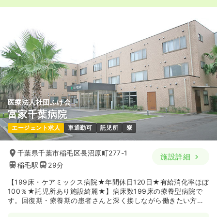
日勤のみ（契約社員）
43.7〜52.0
給与
万円
/月
賞与3.5ヶ月
※一例
時間
8:30～17:30
（休憩60分）
担当業務未経験可
月給40万円以上可
気になる
詳細を見る
医療法人社団ふけ会
富家千葉病院
エージェント求人
車通勤可
託児所
寮
千葉県千葉市稲毛区長沼原町277-1
施設詳細
稲毛駅
29分
【199床・ケアミックス病院★年間休日120日★有給消化率ほぼ
100％★託児所あり施設綺麗★】病床数199床の療養型病院で
す。回復期・療養期の患者さんと深く接しながら働きたい方に
オススメの病院です！ナラティブホスピタルの取り組みを行っ