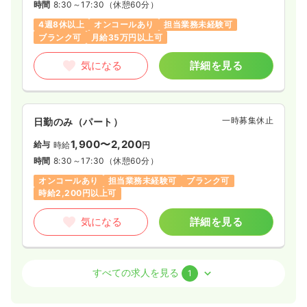
時間
8:30～17:30
（休憩60分）
4週8休以上
オンコールあり
担当業務未経験可
ブランク可
月給35万円以上可
気になる
詳細を見る
一時募集休止
日勤のみ（パート）
1,900〜2,200
給与
時給
円
時間
8:30～17:30
（休憩60分）
オンコールあり
担当業務未経験可
ブランク可
時給2,200円以上可
気になる
詳細を見る
訪問看護
訪問看護
正看護師 / 管理職
すべての求人を見る
1
一時募集休止
日勤のみ（常勤）