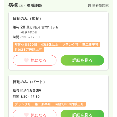
ています。ナラティブホスピタルとは一人一人の患者を看てい
病棟
療養型病院
正・准看護師
く上で病歴だけでなく、その人の今までの人生・生活背景を知
った上で看護を提供するといったものです。スタッフ皆がこの
考えのもと働いており、患者様の家族からも信頼が得られてい
日勤のみ（常勤）
ます。
28.0
給与
万円
/月
賞与1.8ヶ月
※経験5年の例
時間
8:30～17:30
年間休日120日
4週8休以上
ブランク可
第二新卒可
月給28万円以上可
気になる
詳細を見る
日勤のみ（パート）
1,800
給与
時給
円
時間
8:30～17:30
ブランク可
第二新卒可
時給1,800円以上可
気になる
詳細を見る