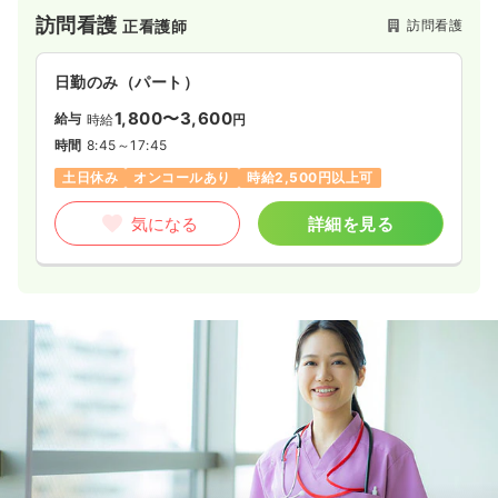
訪問看護
訪問看護
正看護師
日勤のみ（パート）
1,800〜3,600
給与
時給
円
時間
8:45～17:45
土日休み
オンコールあり
時給2,500円以上可
気になる
詳細を見る